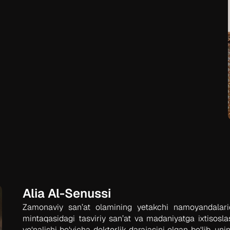
Alia Al-Senussi
Zamonaviy san’at olamining yetakchi namoyandalarid
mintaqasidagi tasviriy san’at va madaniyatga ixtisos
yo‘nalishi bo‘yicha doktorlik darajasini olgan bo‘lib, un