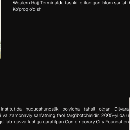
Western Hajj Terminalda tashkil etiladigan Islom san’ati 
Ko‘proq o‘qish
stitutida huquqshunoslik bo‘yicha tahsil olgan Dilyara
i va zamonaviy san’atning faol targ‘ibotchisidir. 2005-yilda u
qo‘llab-quvvatlashga qaratilgan Contemporary City Foundation