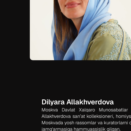
Dilyara Allakhverdova
Moskva Davlat Xalqaro Munosabatlar In
Allakhverdova san’at kolleksioneri, homiys
Moskvada yosh rassomlar va kuratorlarni 
jamg‘armasiga hammuassislik qilgan.