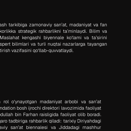
gash tarkibiga zamonaviy san’at, madaniyat va fan
rlikka strategik rahbarlikni ta’minlaydi. Bilim va
 Maslahat kengashi biyennale ko‘lami va ta’sirini
pert bilimlari va turli nuqtai nazarlarga tayangan
ish vazifasini qo‘llab-quvvatlaydi.
 rol o‘ynayotgan madaniyat arbobi va san’at
dation bosh ijrochi direktori lavozimida faoliyat
llah bin Farhan raisligida faoliyat olib boradi.
o tadbiriga rahbarlik qiladi: tarixiy Diriyahdagi
aviy san’at biennalesi va Jiddadagi mashhur