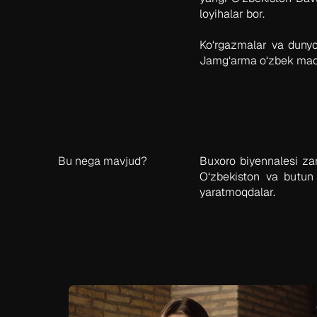
loyihalar bor.
Ko‘rgazmalar va dunyon
Jamg‘arma o‘zbek mada
Bu nega mavjud?
Buxoro biyennalesi zam
O‘zbekiston va butun
yaratmoqdalar.