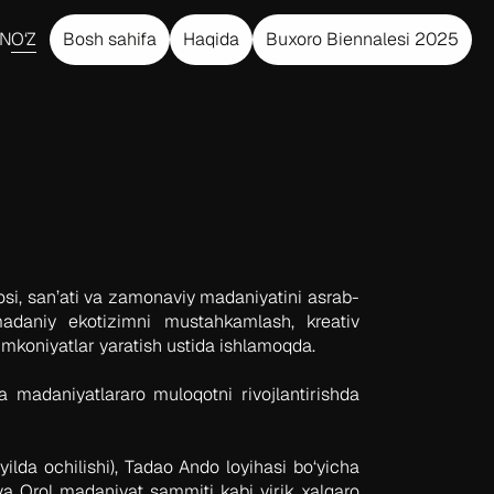
EN
O‘Z
Bosh sahifa
Haqida
Buxoro Biennalesi 2025
si, san’ati va zamonaviy madaniyatini asrab-
 madaniy ekotizimni mustahkamlash, kreativ
imkoniyatlar yaratish ustida ishlamoqda.
va madaniyatlararo muloqotni rivojlantirishda
lda ochilishi), Tadao Ando loyihasi bo‘yicha
va Orol madaniyat sammiti kabi yirik xalqaro