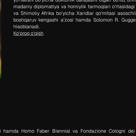
madaniy diplomatiya va homiylik tarmoqlari o‘rtasidagi b
va Shimoliy Afrika bo‘yicha Xaridlar qo‘mitasi asoschi
boshqaruv kengashi a’zosi hamda Solomon R. Guggen
hisoblanadi.
Ko‘proq o‘qish
tori hamda Homo Faber Biennial va Fondazione Cologni dei