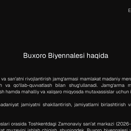
Buxoro Biyennalesi haqida
va san’atni rivojlantirish jamg‘armasi mamlakat madaniy mero
ish va qo‘llab-quvvatlash bilan shug‘ullanadi. Jamg‘arma
tirish hamda mahalliy va xalqaro miqyosda mutaxassislar uchun 
daniyat jamiyatni shakllantirish, jamiyatlarni birlashtirish 
lari orasida Toshkentdagi Zamonaviy san’at markazi (2026-yi
at muzeyini ishlab chiqish, shuningdek, Buxoro biyennalesi 