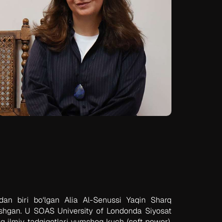
an biri bo‘lgan Alia Al-Senussi Yaqin Sharq
lashgan. U SOAS University of Londonda Siyosat
ing ilmiy tadqiqotlari yumshoq kuch (soft power),