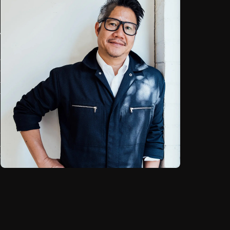
y
i
,
.
a
a
n
e
.
t