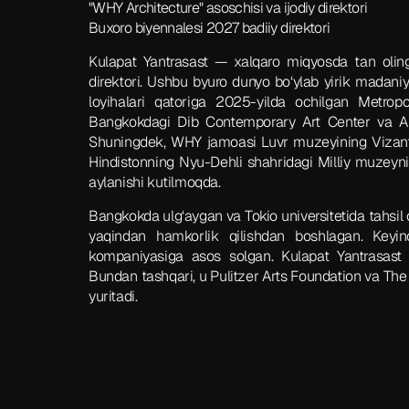
"WHY Architecture" asoschisi va ijodiy direktori
Buxoro biyennalesi 2027 badiiy direktori
Kulapat Yantrasast — xalqaro miqyosda tan olin
direktori. Ushbu byuro dunyo bo‘ylab yirik madaniy
loyihalari qatoriga 2025-yilda ochilgan Metrop
Bangkokdagi Dib Contemporary Art Center va Ar-
Shuningdek, WHY jamoasi Luvr muzeyining Vizantiy
Hindistonning Nyu-Dehli shahridagi Milliy muzey
aylanishi kutilmoqda.
Bangkokda ulg‘aygan va Tokio universitetida tahsil
yaqindan hamkorlik qilishdan boshlagan. Keyi
kompaniyasiga asos solgan. Kulapat Yantrasast T
Bundan tashqari, u Pulitzer Arts Foundation va The
yuritadi.