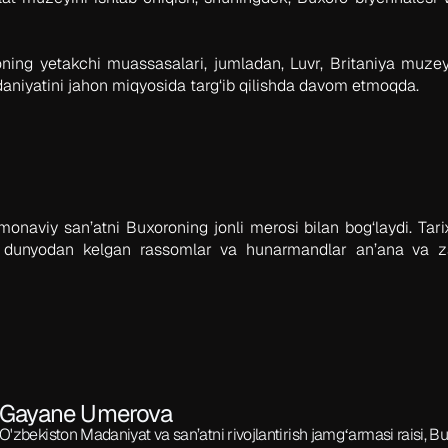
ing yetakchi muassasalari, jumladan, Luvr, Britaniya muzeyi 
niyatini jahon miqyosida targ‘ib qilishda davom etmoqda.
onaviy san’atni Buxoroning jonli merosi bilan bog‘laydi. Tari
 dunyodan kelgan rassomlar va hunarmandlar an’ana va za
Gayane Umerova
O'zbekiston Madaniyat va san’atni rivojlantirish jamgʻarmasi raisi, 