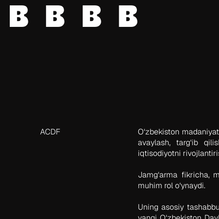
ACDF
O‘zbekiston madaniyat 
avaylash, targ‘ib qil
iqtisodiyotni rivojlan
Jamg‘arma fikricha, ma
muhim rol o‘ynaydi.
Uning asosiy tashabbus
yangi O‘zbekiston Davl