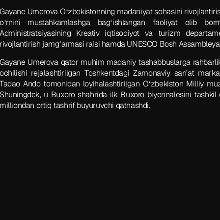
Gayane Umerova Oʻzbekistonning madaniyat sohasini rivojlantir
oʻrnini mustahkamlashga bagʻishlangan faoliyat olib bor
Administratsiyasining Kreativ iqtisodiyot va turizm departam
rivojlantirish jamgʻarmasi raisi hamda UNESCO Bosh Assambleyasi
Gayane Umerova qator muhim madaniy tashabbuslarga rahbarlik 
ochilishi rejalashtirilgan Toshkentdagi Zamonaviy san’at mark
Tadao Ando tomonidan loyihalashtirilgan Oʻzbekiston Milliy muze
Shuningdek, u Buxoro shahrida ilk Buxoro biyennalesini tashkil 
milliondan ortiq tashrif buyuruvchi qatnashdi.