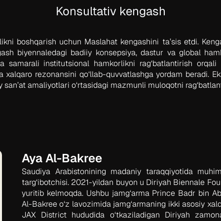
Konsultativ kengash
ikni boshqarish uchun Maslahat kengashini ta’sis etdi. Ken
ash biyennaledagi badiiy konsepsiya, dastur va global hamko
 samarali institutsional hamkorlikni rag‘batlantirish orqali
va xalqaro rezonansini qo‘llab-quvvatlashga yordam beradi. Eks
an’at amaliyotlari o‘rtasidagi mazmunli muloqotni rag‘batlantir
Aya Al-Bakree
Saudiya Arabistonining madaniy taraqqiyotida muhim
targ‘ibotchisi. 2021-yildan buyon u Diriyah Biennale Foun
yuritib kelmoqda. Ushbu jamg‘arma Prince Badr bin Abdu
Al-Bakree o‘z lavozimida jamg‘armaning ikki asosiy xalqar
JAX District hududida o‘tkaziladigan Diriyah zamon