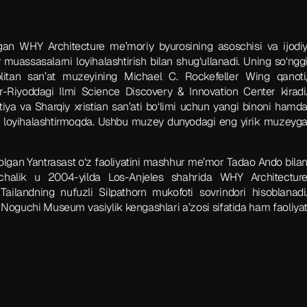
gan WHY Architecture me’moriy byurosining asoschisi va ijodi
 muassasalarni loyihalashtirish bilan shug‘ullanadi. Uning so‘ngg
olitan san’at muzeyining
Michael C. Rockefeller Wing
qanoti
Riyoddagi Ilmi Science Discovery & Innovation Center kiradi
a va Sharqiy xristian san’ati bo‘limi uchun yangi binoni hamd
ni loyihalashtirmoqda. Ushbu muzey dunyodagi eng yirik muzeyg
 olgan Yantrasast o‘z faoliyatini mashhur me’mor Tadao Ando bila
nchalik u 2004-yilda Los-Anjeles shahrida WHY Architectur
ailandning nufuzli Silpathorn mukofoti sovrindori hisoblanadi
 Noguchi Museum vasiylik kengashlari a’zosi sifatida ham faoliya