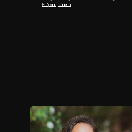
Ko‘proq o‘qish