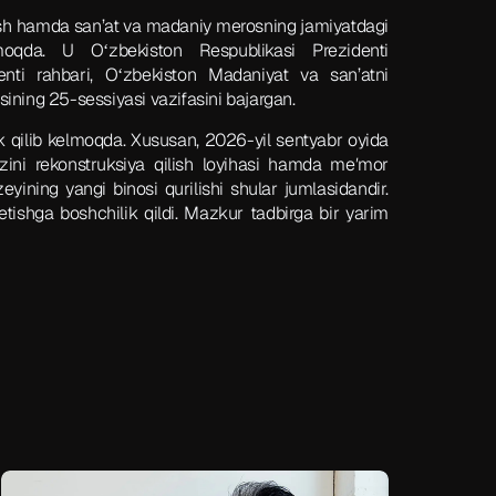
ish hamda san’at va madaniy merosning jamiyatdagi
moqda. U Oʻzbekiston Respublikasi Prezidenti
enti rahbari, Oʻzbekiston Madaniyat va san’atni
ning 25-sessiyasi vazifasini bajargan.
qilib kelmoqda. Xususan, 2026-yil sentyabr oyida
azini rekonstruksiya qilish loyihasi hamda meʼmor
yining yangi binosi qurilishi shular jumlasidandir.
etishga boshchilik qildi. Mazkur tadbirga bir yarim