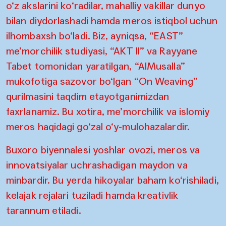
o‘z akslarini ko‘radilar, mahalliy vakillar dunyo
bilan diydorlashadi hamda meros istiqbol uchun
ilhombaxsh bo‘ladi. Biz, ayniqsa, “EAST”
me’morchilik studiyasi, “AKT II” va Rayyane
Tabet tomonidan yaratilgan, “AlMusalla”
mukofotiga sazovor bo‘lgan “On Weaving”
qurilmasini taqdim etayotganimizdan
faxrlanamiz. Bu xotira, me’morchilik va islomiy
meros haqidagi go‘zal o‘y-mulohazalardir.
Buxoro biyennalesi yoshlar ovozi, meros va
innovatsiyalar uchrashadigan maydon va
minbardir. Bu yerda hikoyalar baham ko‘rishiladi,
kelajak rejalari tuziladi hamda kreativlik
tarannum etiladi.