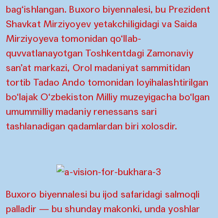
bag‘ishlangan. Buxoro biyennalesi, bu Prezident
Shavkat Mirziyoyev yetakchiligidagi va Saida
Mirziyoyeva tomonidan qo‘llab-
quvvatlanayotgan Toshkentdagi Zamonaviy
san’at markazi, Orol madaniyat sammitidan
tortib Tadao Ando tomonidan loyihalashtirilgan
bo‘lajak O‘zbekiston Milliy muzeyigacha bo‘lgan
umummilliy madaniy renessans sari
tashlanadigan qadamlardan biri xolosdir.
Buxoro biyennalesi bu ijod safaridagi salmoqli
palladir — bu shunday makonki, unda yoshlar