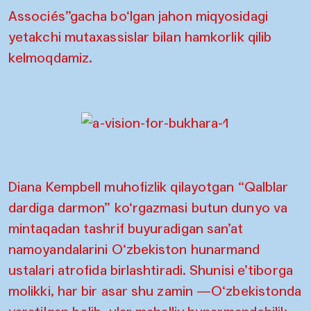
Associés”gacha bo‘lgan jahon miqyosidagi
yetakchi mutaxassislar bilan hamkorlik qilib
kelmoqdamiz.
Diana Kempbell muhofizlik qilayotgan “Qalblar
dardiga darmon” ko‘rgazmasi butun dunyo va
mintaqadan tashrif buyuradigan san’at
namoyandalarini O‘zbekiston hunarmand
ustalari atrofida birlashtiradi. Shunisi e’tiborga
molikki, har bir asar shu zamin —O‘zbekistonda