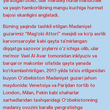
yaratilgan bolib, ular mahalliy hunarmandchilik
va yaqin hamkorlikning mangu kuchiga hurmat
bajosi ekanligini anglatadi.
Bizning yaqinda tashkil etilgan Madaniyat
guzarimiz “Mag‘oki Attori” masjidi va ko‘p asrlik
karvonsaroylar kabi qayta ta’mirlangan
diqqatga sazovor joylarni o‘z ichiga olib, ular
me’mor Vael Al Avar tomonidan inklyuziv va
barqaror makonlar sifatida qayta yanada
ko‘rkamlashtirilgan. 2017-yilda ta’sis etilganidan
buyon O‘zbekiston Madaniyat guzari jahon
maydonida: Venetsiya va Parijdan tortib to
London, Milan, Pekin kabi shaharlar
sarhadlaridan tashqaridagi O‘zbekistonning
madaniy ovozini baralla yangratishga