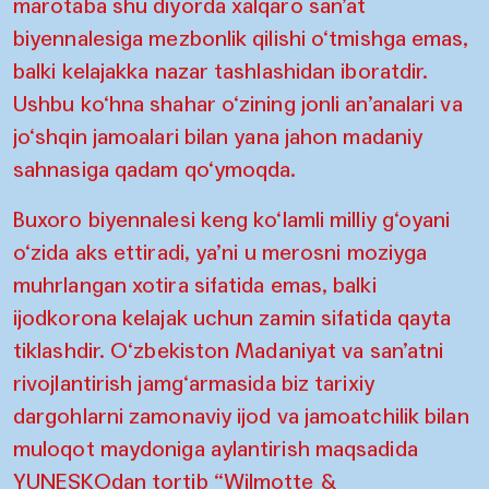
marotaba shu diyorda xalqaro san’at
biyennalesiga mezbonlik qilishi o‘tmishga emas,
balki kelajakka nazar tashlashidan iboratdir.
Ushbu ko‘hna shahar o‘zining jonli an’analari va
jo‘shqin jamoalari bilan yana jahon madaniy
sahnasiga qadam qo‘ymoqda.
Buxoro biyennalesi keng ko‘lamli milliy g‘oyani
o‘zida aks ettiradi, ya’ni u merosni moziyga
muhrlangan xotira sifatida emas, balki
ijodkorona kelajak uchun zamin sifatida qayta
tiklashdir. O‘zbekiston Madaniyat va san’atni
rivojlantirish jamg‘armasida biz tarixiy
dargohlarni zamonaviy ijod va jamoatchilik bilan
muloqot maydoniga aylantirish maqsadida
YUNESKOdan tortib “Wilmotte &