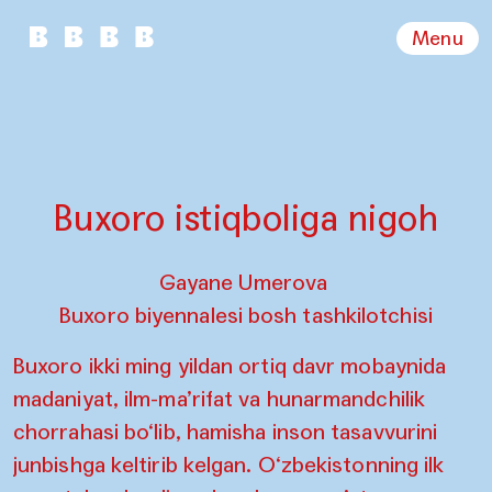
Menu
Buxoro istiqboliga nigoh
Gayane Umerova
Buxoro biyennalesi bosh tashkilotchisi
Buxoro ikki ming yildan ortiq davr mobaynida
madaniyat, ilm-ma’rifat va hunarmandchilik
chorrahasi bo‘lib, hamisha inson tasavvurini
junbishga keltirib kelgan. O‘zbekistonning ilk