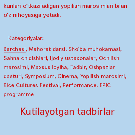
kunlari o‘tkaziladigan yopilish marosimlari bilan
o‘z nihoyasiga yetadi.
Kategoriyalar:
,
,
,
Barchasi
Mahorat darsi
Sho‘ba muhokamasi
,
,
Sahna chiqishlari
Ijodiy ustaxonalar
Ochilish
,
,
,
marosimi
Maxsus loyiha
Tadbir
Oshpazlar
,
,
,
,
dasturi
Symposium
Cinema
Yopilish marosimi
,
Rice Cultures Festival
Performance. EPIC
programme
Kutilayotgan tadbirlar