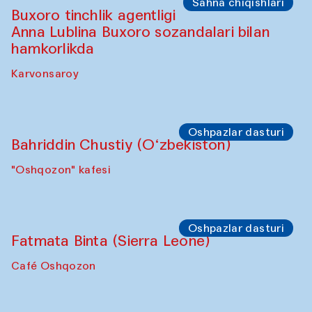
Sahna chiqishlari
Buxoro tinchlik agentligi
Anna Lublina Buxoro sozandalari bilan
hamkorlikda
Karvonsaroy
Oshpazlar dasturi
Bahriddin Chustiy (O‘zbekiston)
"Oshqozon" kafesi
Oshpazlar dasturi
Fatmata Binta (Sierra Leone)
Café Oshqozon