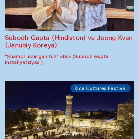
Subodh Gupta (Hindiston) va Jeong Kvan
(Janubiy Koreya)
"Shamol uchirgan tuz" <br> (Subodh Gupta
installyatsiyasi)
Rice Cultures Festival