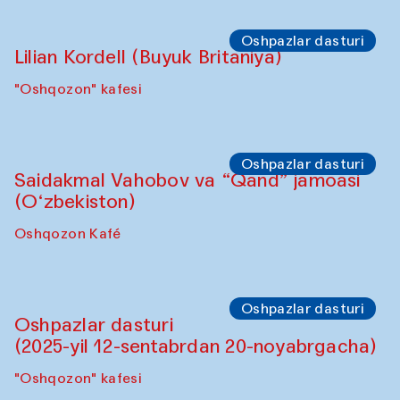
Oshpazlar dasturi
Lilian Kordell (Buyuk Britaniya)
"Oshqozon" kafesi
Oshpazlar dasturi
Saidakmal Vahobov va “Qand” jamoasi
(O‘zbekiston)
Oshqozon Kafé
Oshpazlar dasturi
Oshpazlar dasturi
(2025-yil 12-sentabrdan 20-noyabrgacha)
"Oshqozon" kafesi