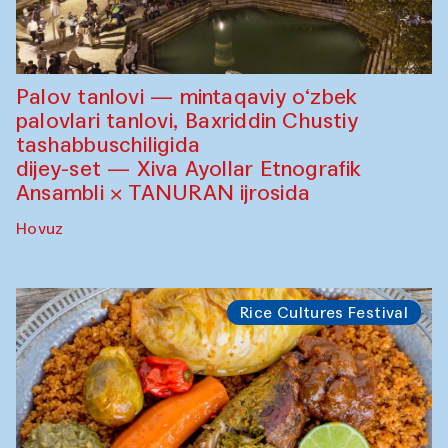
Palov tanlovi — mintaqaviy o‘zbek
palovlari tanlovi, Baxriddin Chustiy
tashabbuschiligida
dijey-set — Xiva Ayollar Etnografik
Ansambli × TANURAN ijrosida
Hovuz
Rice Cultures Festival