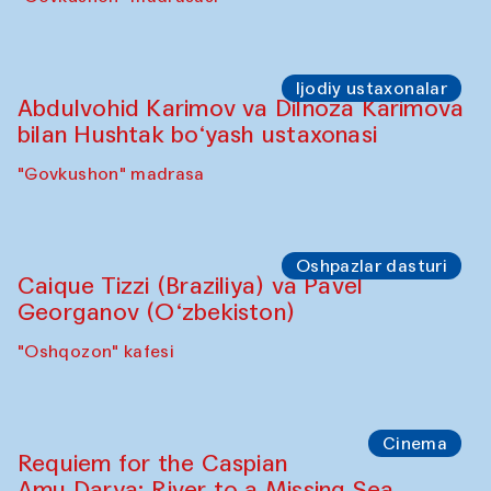
Ijodiy ustaxonalar
Abdulvohid Karimov va Dilnoza Karimova
bilan Hushtak bo‘yash ustaxonasi
"Govkushon" madrasa
Oshpazlar dasturi
Caique Tizzi (Braziliya) va Pavel
Georganov (O‘zbekiston)
"Oshqozon" kafesi
Cinema
Requiem for the Caspian
Amu Darya: River to a Missing Sea