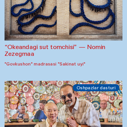
“Okeandagi sut tomchisi” — Nomin
Zezegmaa
"Govkushon" madrasasi "Sakinat uyi"
Oshpazlar dasturi