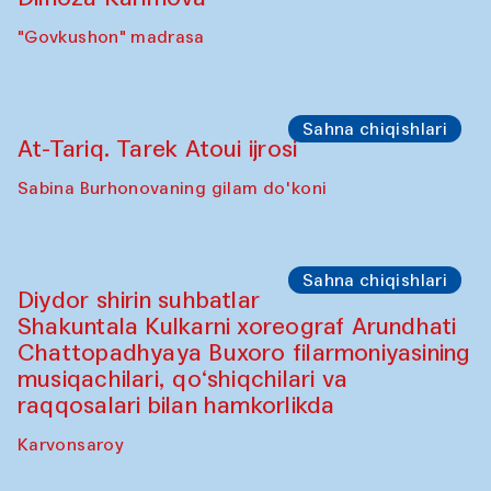
"Govkushon" madrasa
Sahna chiqishlari
At-Tariq. Tarek Atoui ijrosi
Sabina Burhonovaning gilam do'koni
Sahna chiqishlari
Diydor shirin suhbatlar
Shakuntala Kulkarni xoreograf Arundhati
Chattopadhyaya Buxoro filarmoniyasining
musiqachilari, qo‘shiqchilari va
raqqosalari bilan hamkorlikda
Karvonsaroy