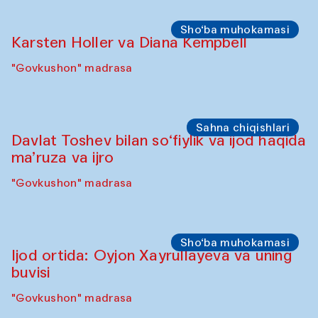
Sho‘ba muhokamasi
Karsten Holler va Diana Kempbell
"Govkushon" madrasa
Sahna chiqishlari
Davlat Toshev bilan so‘fiylik va ijod haqida
ma’ruza va ijro
"Govkushon" madrasa
Sho‘ba muhokamasi
Ijod ortida: Oyjon Xayrullayeva va uning
buvisi
"Govkushon" madrasa