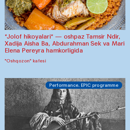
"Jolof hikoyalari" — oshpaz Tamsir Ndir,
Xadija Aisha Ba, Abdurahman Sek va Mari
Elena Pereyra hamkorligida
"Oshqozon" kafesi
Performance. EPIC programme