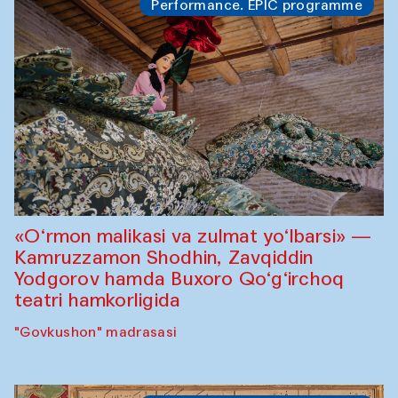
Performance. EPIC programme
«O‘rmon malikasi va zulmat yo‘lbarsi» —
Kamruzzamon Shodhin, Zavqiddin
Yodgorov hamda Buxoro Qo‘g‘irchoq
teatri hamkorligida
"Govkushon" madrasasi