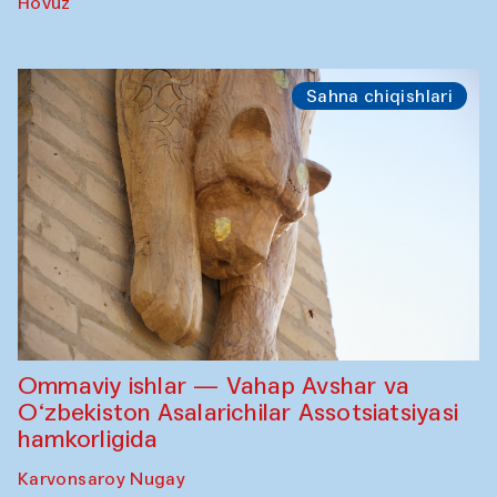
Hovuz
Sahna chiqishlari
Ommaviy ishlar — Vahap Avshar va
O‘zbekiston Asalarichilar Assotsiatsiyasi
hamkorligida
Karvonsaroy Nugay