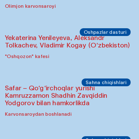
Olimjon karvonsaroyi
Oshpazlar dasturi
Yekaterina Yenileyeva, Aleksandr
Tolkachev, Vladimir Kogay (O‘zbekiston)
"Oshqozon" kafesi
Sahna chiqishlari
Safar – Qo‘g‘irchoqlar yurishi
Kamruzzamon Shadhin Zavqiddin
Yodgorov bilan hamkorlikda
Karvonsaroydan boshlanadi