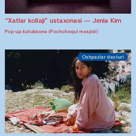
“Xatlar kollaji” ustaxonasi — Jenia Kim
Pop-up kutubxona (Pochchoqul masjidi)
Oshpazlar dasturi