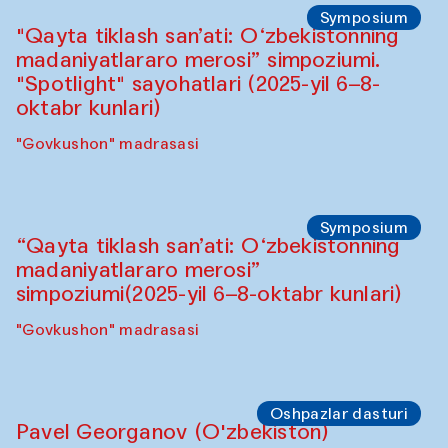
Symposium
"Qayta tiklash san’ati: O‘zbekistonning
madaniyatlararo merosi” simpoziumi.
"Spotlight" sayohatlari (2025-yil 6–8-
oktabr kunlari)
"Govkushon" madrasasi
Symposium
“Qayta tiklash san’ati: O‘zbekistonning
madaniyatlararo merosi”
simpoziumi(2025-yil 6–8-oktabr kunlari)
"Govkushon" madrasasi
Oshpazlar dasturi
Pavel Georganov (O'zbekiston)