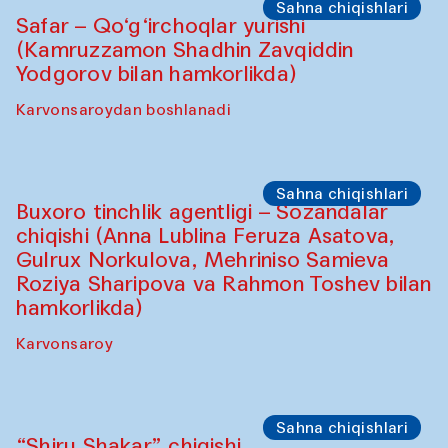
Sahna chiqishlari
Safar – Qo‘g‘irchoqlar yurishi
(Kamruzzamon Shadhin Zavqiddin
Yodgorov bilan hamkorlikda)
Karvonsaroydan boshlanadi
Sahna chiqishlari
Buxoro tinchlik agentligi – Sozandalar
chiqishi (Anna Lublina Feruza Asatova,
Gulrux Norkulova, Mehriniso Samieva
Roziya Sharipova va Rahmon Toshev bilan
hamkorlikda)
Karvonsaroy
Sahna chiqishlari
“Shiru Shakar” chiqishi