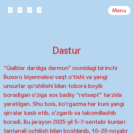
Menu
Dastur
“Qalblar dardiga darmon” nomidagi birinchi
Buxoro biyennalesi vaqt o‘tishi va yangi
unsurlar qo‘shilishi bilan tobora boyib
boradigan o‘ziga xos badiiy “retsept” tarzida
yaratilgan. Shu bois, ko‘rgazma har kuni yangi
qirralar kasb etib, o‘zgarib va takomillashib
boradi. Bu jarayon 2025-yil 5–7-sentabr kunlari
tantanali ochilish bilan boshlanib, 16–20-noyabr