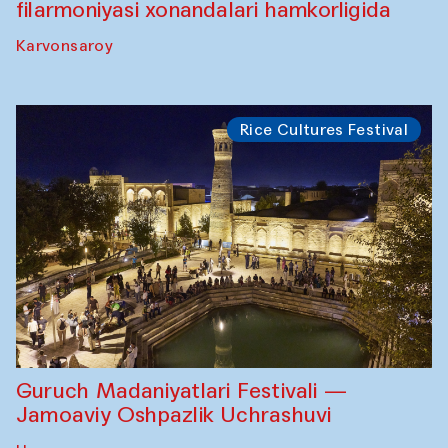
filarmoniyasi xonandalari hamkorligida
Karvonsaroy
Rice Cultures Festival
Guruch Madaniyatlari Festivali —
Jamoaviy Oshpazlik Uchrashuvi