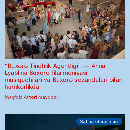
“Buxoro Tinchlik Agentligi” — Anna
Lyublina Buxoro filarmoniyasi
musiqachilari va Buxoro sozandalari bilan
hamkorlikda
Mag‘oki Attori maydoni
Sahna chiqishlari