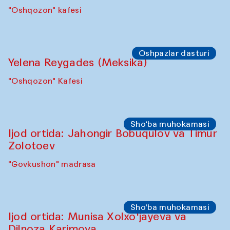
"Oshqozon" kafesi
Oshpazlar dasturi
Yelena Reygades (Meksika)
"Oshqozon" Kafesi
Sho‘ba muhokamasi
Ijod ortida: Jahongir Bobuqulov va Timur
Zolotoev
"Govkushon" madrasa
Sho‘ba muhokamasi
Ijod ortida: Munisa Xolxo'jayeva va
Dilnoza Karimova