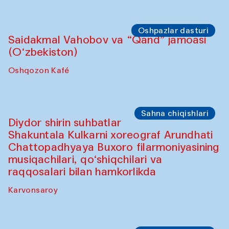
Oshpazlar dasturi
Saidakmal Vahobov va “Qand” jamoasi
(O‘zbekiston)
Oshqozon Kafé
Sahna chiqishlari
Diydor shirin suhbatlar
Shakuntala Kulkarni xoreograf Arundhati
Chattopadhyaya Buxoro filarmoniyasining
musiqachilari, qo‘shiqchilari va
raqqosalari bilan hamkorlikda
Karvonsaroy