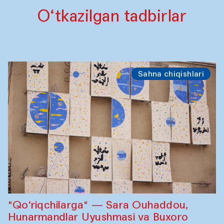
O‘tkazilgan tadbirlar
Sahna chiqishlari
"Qo‘riqchilarga" — Sara Ouhaddou,
Hunarmandlar Uyushmasi va Buxoro