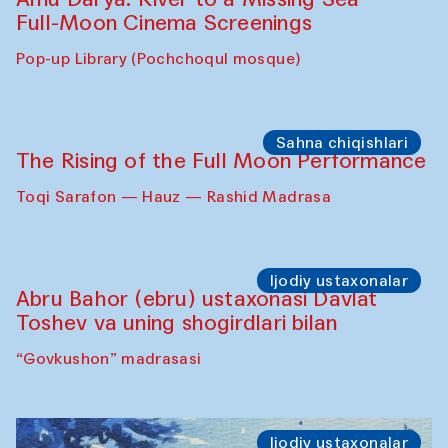
Full-Moon Cinema Screenings
Pop-up Library (Pochchoqul mosque)
Sahna chiqishlari
The Rising of the Full Moon Performance
Toqi Sarafon — Hauz — Rashid Madrasa
Ijodiy ustaxonalar
Abru Bahor (ebru) ustaxonasi Davlat
Toshev va uning shogirdlari bilan
“Govkushon” madrasasi
Ijodiy ustaxonalar