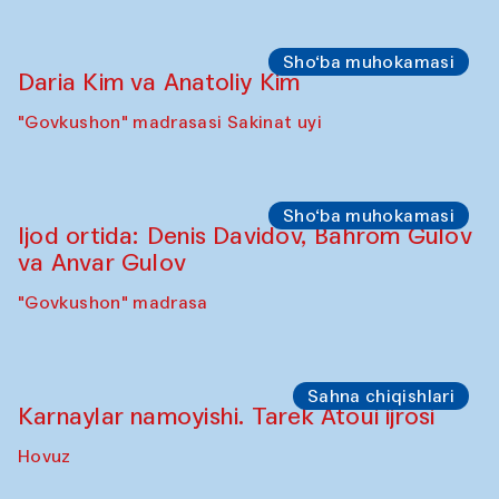
Sho‘ba muhokamasi
Daria Kim va Anatoliy Kim
"Govkushon" madrasasi Sakinat uyi
Sho‘ba muhokamasi
Ijod ortida: Denis Davidov, Bahrom Gulov
va Anvar Gulov
"Govkushon" madrasa
Sahna chiqishlari
Karnaylar namoyishi. Tarek Atoui ijrosi
Hovuz