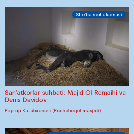
Sho‘ba muhokamasi
San’atkorlar suhbati: Majid Ol Remaihi va
Denis Davidov
Pop-up Kutubxonasi (Pochchoqul masjidi)