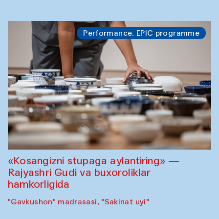
Performance. EPIC programme
«Kosangizni stupaga aylantiring» —
Rajyashri Gudi va buxoroliklar
hamkorligida
"Gavkushon" madrasasi, "Sakinat uyi"