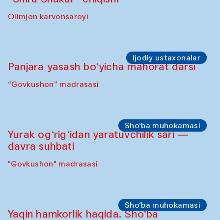
Olimjon karvonsaroyi
Ijodiy ustaxonalar
Panjara yasash bo‘yicha mahorat darsi
“Govkushon” madrasasi
Sho‘ba muhokamasi
Yurak og‘rig‘idan yaratuvchilik sari —
davra suhbati
"Govkushon" madrasasi
Sho‘ba muhokamasi
Yaqin hamkorlik haqida. Sho‘ba