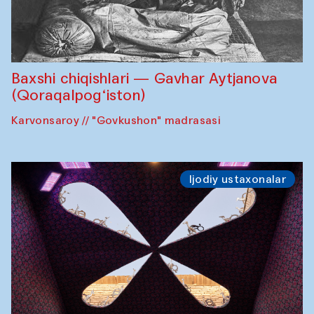
Baxshi chiqishlari — Gavhar Aytjanova
(Qoraqalpog‘iston)
Karvonsaroy // "Govkushon" madrasasi
Ijodiy ustaxonalar