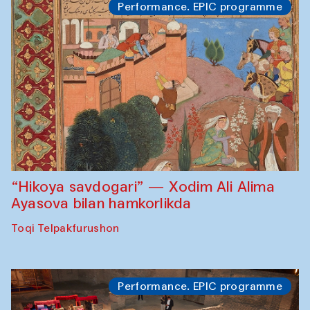
Performance. EPIC programme
“Hikoya savdogari” — Xodim Ali Alima
Ayasova bilan hamkorlikda
Toqi Telpakfurushon
Performance. EPIC programme