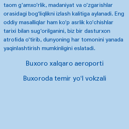
taom g‘amxo‘rlik, madaniyat va o‘zgarishlar
orasidagi bog‘liqlikni izlash kalitiga aylanadi. Eng
oddiy masalliqlar ham ko‘p asrlik ko‘chishlar
tarixi bilan sug‘orilganini, biz bir dasturxon
atrofida o‘tirib, dunyoning har tomonini yanada
yaqinlashtirish mumkinligini eslatadi.
Buxoro xalqaro aeroporti
Buxoroda temir yo‘l vokzali