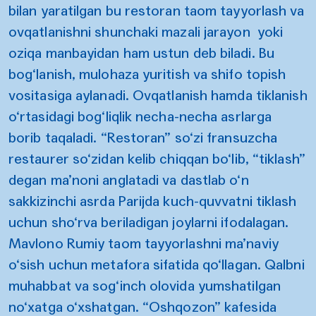
bilan yaratilgan bu restoran taom tayyorlash va
ovqatlanishni shunchaki mazali jarayon yoki
oziqa manbayidan ham ustun deb biladi. Bu
bog‘lanish, mulohaza yuritish va shifo topish
vositasiga aylanadi. Ovqatlanish hamda tiklanish
o‘rtasidagi bog‘liqlik necha-necha asrlarga
borib taqaladi. “Restoran” so‘zi fransuzcha
restaurer so‘zidan kelib chiqqan bo‘lib, “tiklash”
degan ma’noni anglatadi va dastlab o‘n
sakkizinchi asrda Parijda kuch-quvvatni tiklash
uchun sho‘rva beriladigan joylarni ifodalagan.
Mavlono Rumiy taom tayyorlashni ma’naviy
o‘sish uchun metafora sifatida qo‘llagan. Qalbni
muhabbat va sog‘inch olovida yumshatilgan
no‘xatga o‘xshatgan. “Oshqozon” kafesida