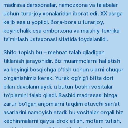
madrasa darsxonalar, namozxona va talabalar
uchun turarjoy xonalaridan iborat edi. XX asrga
kelib esa u yopildi. Bora-bora u turarjoy,
keyinchalik esa omborxona va maishiy texnika
ta’mirlash ustaxonasi sifatida foydalanildi.
Shifo topish bu – mehnat talab qiladigan
tiklanish jarayonidir. Biz muammolarni hal etish
va keyingi bosqichga o‘tish uchun ularni chuqur
o‘rganishimiz kerak. Yurak og‘rig‘i bitta dori
bilan davolanmaydi, u butun boshli vositalar
to‘plamini talab qiladi. Rashid madrasasi bizga
zarur bo‘lgan anjomlarni taqdim etuvchi san’at
asarlarini namoyish etadi: bu vositalar orqali biz
kechinmalarni qayta idrok etish, motam tutish,