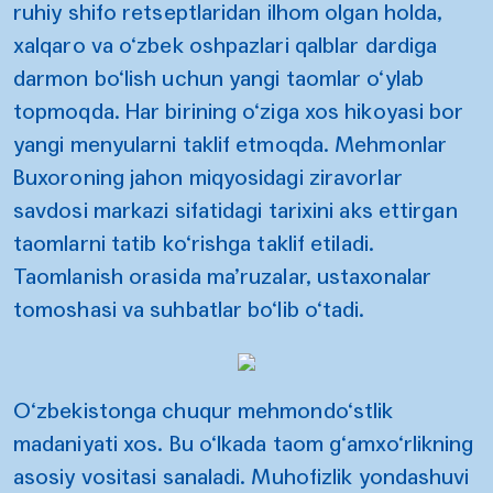
ruhiy shifo retseptlaridan ilhom olgan holda,
xalqaro va o‘zbek oshpazlari qalblar dardiga
darmon bo‘lish uchun yangi taomlar o‘ylab
topmoqda. Har birining o‘ziga xos hikoyasi bor
yangi menyularni taklif etmoqda. Mehmonlar
Buxoroning jahon miqyosidagi ziravorlar
savdosi markazi sifatidagi tarixini aks ettirgan
taomlarni tatib ko‘rishga taklif etiladi.
Taomlanish orasida ma’ruzalar, ustaxonalar
tomoshasi va suhbatlar bo‘lib o‘tadi.
O‘zbekistonga chuqur mehmondo‘stlik
madaniyati xos. Bu o‘lkada taom g‘amxo‘rlikning
asosiy vositasi sanaladi. Muhofizlik yondashuvi