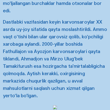
mo‘ljallangan burchaklar hamda otxonalar bor
edi.
Dastlabki vazifasidan keyin karvonsaroylar XX
asrda uy-joy sifatida qayta moslashtirildi. Ammo
vaqt o‘tishi bilan ular qarovsiz qolib, ko‘pchiligi
xarobaga aylandi. 2000-yillar boshida
Fathullajon va Ayozjon karvonsaroylari qayta
tiklandi, Ahmadjon va Mirzo Ulug‘bek
Tamakifurush esa hozirgacha ta’mirtalabligicha
qolmoqda. Aytish kerakki, oxirgisining
markazida chuqurlik qazilgan, u avval
mahsulotlarni saqlash uchun xizmat qilgan
yerto‘la bo‘lgan.