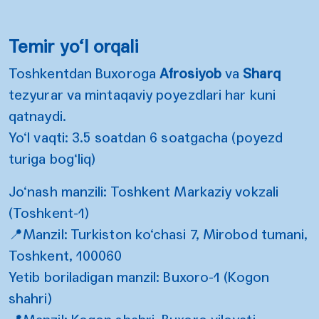
Temir yo‘l orqali
Toshkentdan Buxoroga
Afrosiyob
va
Sharq
tezyurar va mintaqaviy poyezdlari har kuni
qatnaydi.
Yo‘l vaqti: 3.5 soatdan 6 soatgacha (poyezd
turiga bog‘liq)
Jo‘nash manzili: Toshkent Markaziy vokzali
(Toshkent-1)
📍Manzil: Turkiston ko‘chasi 7, Mirobod tumani,
Toshkent, 100060
Yetib boriladigan manzil: Buxoro-1 (Kogon
shahri)