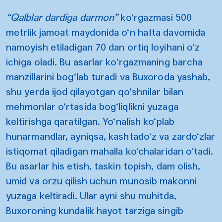
“Qalblar dardiga darmon”
ko‘rgazmasi 500
metrlik jamoat maydonida o‘n hafta davomida
namoyish etiladigan 70 dan ortiq loyihani o‘z
ichiga oladi. Bu asarlar ko‘rgazmaning barcha
manzillarini bog‘lab turadi va Buxoroda yashab,
shu yerda ijod qilayotgan qo‘shnilar bilan
mehmonlar o‘rtasida bog‘liqlikni yuzaga
keltirishga qaratilgan. Yo‘nalish ko‘plab
hunarmandlar, ayniqsa, kashtado‘z va zardo‘zlar
istiqomat qiladigan mahalla ko‘chalaridan o‘tadi.
Bu asarlar his etish, taskin topish, dam olish,
umid va orzu qilish uchun munosib makonni
yuzaga keltiradi. Ular ayni shu muhitda,
Buxoroning kundalik hayot tarziga singib