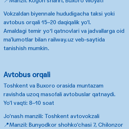
📍Manzil: Kogon shahri, Buxoro viloyati
Vokzaldan biyennale hududigacha taksi yoki
avtobus orqali 15–20 daqiqalik yo‘l.
Amaldagi temir yo'l qatnovlari va jadvallarga oid
ma’lumotlar bilan
railway.uz
veb-saytida
tanishish mumkin.
Avtobus orqali
Toshkent va Buxoro orasida muntazam
ravishda uzoq masofali avtobuslar qatnaydi.
Yo‘l vaqti: 8–10 soat
Jo‘nash manzili: Toshkent avtovokzali
📍Manzil: Bunyodkor shohko‘chasi 7, Chilonzor