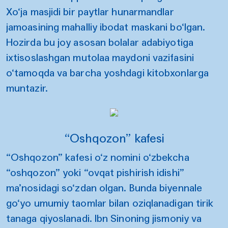
Xo‘ja masjidi bir paytlar hunarmandlar
jamoasining mahalliy ibodat maskani bo‘lgan.
Hozirda bu joy asosan bolalar adabiyotiga
ixtisoslashgan mutolaa maydoni vazifasini
o‘tamoqda va barcha yoshdagi kitobxonlarga
muntazir.
“Oshqozon” kafesi
“Oshqozon” kafesi o‘z nomini o‘zbekcha
“oshqozon” yoki “ovqat pishirish idishi”
ma’nosidagi so‘zdan olgan. Bunda biyennale
go‘yo umumiy taomlar bilan oziqlanadigan tirik
tanaga qiyoslanadi. Ibn Sinoning jismoniy va