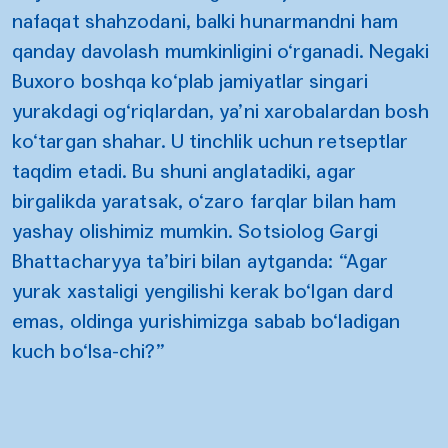
nafaqat shahzodani, balki hunarmandni ham
qanday davolash mumkinligini o‘rganadi. Negaki
Buxoro boshqa ko‘plab jamiyatlar singari
yurakdagi og‘riqlardan, ya’ni xarobalardan bosh
ko‘targan shahar. U tinchlik uchun retseptlar
taqdim etadi. Bu shuni anglatadiki, agar
birgalikda yaratsak, o‘zaro farqlar bilan ham
yashay olishimiz mumkin. Sotsiolog Gargi
Bhattacharyya ta’biri bilan aytganda: “Agar
yurak xastaligi yengilishi kerak bo‘lgan dard
emas, oldinga yurishimizga sabab bo‘ladigan
kuch bo‘lsa-chi?”