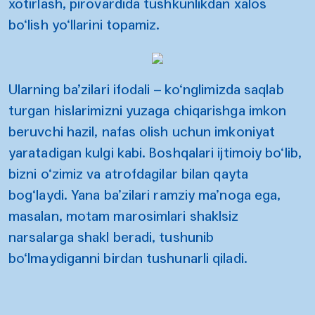
xotirlash, pirovardida tushkunlikdan xalos
bo‘lish yo‘llarini topamiz.
Ularning ba’zilari ifodali – ko‘nglimizda saqlab
turgan hislarimizni yuzaga chiqarishga imkon
beruvchi hazil, nafas olish uchun imkoniyat
yaratadigan kulgi kabi. Boshqalari ijtimoiy bo‘lib,
bizni o‘zimiz va atrofdagilar bilan qayta
bog‘laydi. Yana ba’zilari ramziy ma’noga ega,
masalan, motam marosimlari shaklsiz
narsalarga shakl beradi, tushunib
bo‘lmaydiganni birdan tushunarli qiladi.