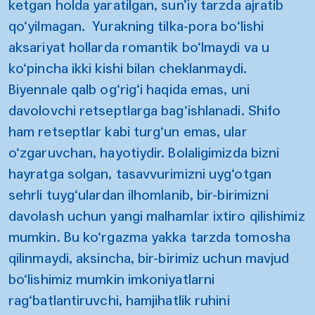
ketgan holda yaratilgan, sun’iy tarzda ajratib
qo‘yilmagan. Yurakning tilka-pora bo‘lishi
aksariyat hollarda romantik bo‘lmaydi va u
ko‘pincha ikki kishi bilan cheklanmaydi.
Biyennale qalb og‘rig‘i haqida emas, uni
davolovchi retseptlarga bag‘ishlanadi. Shifo
ham retseptlar kabi turg‘un emas, ular
o‘zgaruvchan, hayotiydir. Bolaligimizda bizni
hayratga solgan, tasavvurimizni uyg‘otgan
sehrli tuyg‘ulardan ilhomlanib, bir-birimizni
davolash uchun yangi malhamlar ixtiro qilishimiz
mumkin. Bu ko‘rgazma yakka tarzda tomosha
qilinmaydi, aksincha, bir-birimiz uchun mavjud
bo‘lishimiz mumkin imkoniyatlarni
rag‘batlantiruvchi, hamjihatlik ruhini