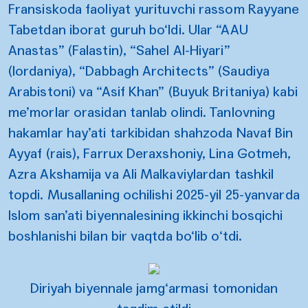
Fransiskoda faoliyat yurituvchi rassom Rayyane
Tabetdan iborat guruh bo‘ldi. Ular “AAU
Anastas” (Falastin), “Sahel Al-Hiyari”
(Iordaniya), “Dabbagh Architects” (Saudiya
Arabistoni) va “Asif Khan” (Buyuk Britaniya) kabi
me’morlar orasidan tanlab olindi. Tanlovning
hakamlar hay’ati tarkibidan shahzoda Navaf Bin
Ayyaf (rais), Farrux Deraxshoniy, Lina Gotmeh,
Azra Akshamija va Ali Malkaviylardan tashkil
topdi. Musallaning ochilishi 2025-yil 25-yanvarda
Islom san’ati biyennalesining ikkinchi bosqichi
boshlanishi bilan bir vaqtda bo‘lib o‘tdi.
Diriyah biyennale jamg‘armasi tomonidan