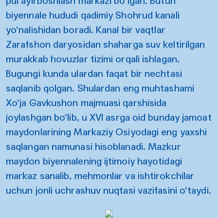
pul ayirboshlash markazi bo‘lgan. Butun
biyennale hududi qadimiy Shohrud kanali
yo‘nalishidan boradi. Kanal bir vaqtlar
Zarafshon daryosidan shaharga suv keltirilgan
murakkab hovuzlar tizimi orqali ishlagan.
Bugungi kunda ulardan faqat bir nechtasi
saqlanib qolgan. Shulardan eng muhtashami
Xo‘ja Gavkushon majmuasi qarshisida
joylashgan bo‘lib, u XVI asrga oid bunday jamoat
maydonlarining Markaziy Osiyodagi eng yaxshi
saqlangan namunasi hisoblanadi. Mazkur
maydon biyennalening ijtimoiy hayotidagi
markaz sanalib, mehmonlar va ishtirokchilar
uchun jonli uchrashuv nuqtasi vazifasini o‘taydi.