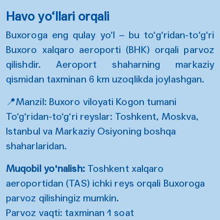
Havo yo‘llari orqali
Buxoroga eng qulay yo‘l – bu to‘g‘ridan-to‘g‘ri
Buxoro xalqaro aeroporti (BHK) orqali parvoz
qilishdir. Aeroport shaharning markaziy
qismidan taxminan 6 km uzoqlikda joylashgan.
📍Manzil: Buxoro viloyati Kogon tumani
To‘g‘ridan-to‘g‘ri reyslar: Toshkent, Moskva,
Istanbul va Markaziy Osiyoning boshqa
shaharlaridan.
Muqobil yo'nalish:
Toshkent xalqaro
aeroportidan (TAS)
ichki reys orqali Buxoroga
parvoz qilishingiz mumkin.
Parvoz vaqti: taxminan 1 soat