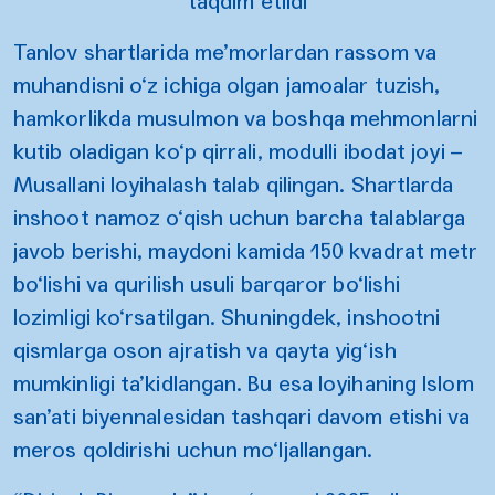
taqdim etildi
Tanlov shartlarida me’morlardan rassom va
muhandisni o‘z ichiga olgan jamoalar tuzish,
hamkorlikda musulmon va boshqa mehmonlarni
kutib oladigan ko‘p qirrali, modulli ibodat joyi –
Musallani loyihalash talab qilingan. Shartlarda
inshoot namoz o‘qish uchun barcha talablarga
javob berishi, maydoni kamida 150 kvadrat metr
bo‘lishi va qurilish usuli barqaror bo‘lishi
lozimligi ko‘rsatilgan. Shuningdek, inshootni
qismlarga oson ajratish va qayta yig‘ish
mumkinligi ta’kidlangan. Bu esa loyihaning Islom
san’ati biyennalesidan tashqari davom etishi va
meros qoldirishi uchun mo‘ljallangan.