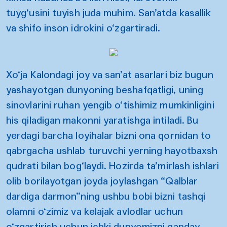
tuyg‘usini tuyish juda muhim. San’atda kasallik
va shifo inson idrokini o‘zgartiradi.
Xo‘ja Kalondagi joy va san’at asarlari biz bugun
yashayotgan dunyoning beshafqatligi, uning
sinovlarini ruhan yengib o‘tishimiz mumkinligini
his qiladigan makonni yaratishga intiladi. Bu
yerdagi barcha loyihalar bizni ona qornidan to
qabrgacha ushlab turuvchi yerning hayotbaxsh
qudrati bilan bog‘laydi. Hozirda ta’mirlash ishlari
olib borilayotgan joyda joylashgan “Qalblar
dardiga darmon”ning ushbu bobi bizni tashqi
olamni o‘zimiz va kelajak avlodlar uchun
o‘zgartirish uchun ichki dunyomizni qanday