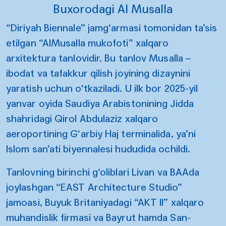
Buxorodagi Al Musalla
“Diriyah Biennale” jamg‘armasi tomonidan ta’sis
etilgan “AlMusalla mukofoti” xalqaro
arxitektura tanlovidir. Bu tanlov Musalla –
ibodat va tafakkur qilish joyining dizaynini
yaratish uchun o‘tkaziladi. U ilk bor 2025-yil
yanvar oyida Saudiya Arabistonining Jidda
shahridagi Qirol Abdulaziz xalqaro
aeroportining G‘arbiy Haj terminalida, ya’ni
Islom san’ati biyennalesi hududida ochildi.
Tanlovning birinchi g‘oliblari Livan va BAAda
joylashgan “EAST Architecture Studio”
jamoasi, Buyuk Britaniyadagi “AKT II” xalqaro
muhandislik firmasi va Bayrut hamda San-