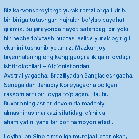
Biz karvonsaroylarga yurak ramzi orqali kirib,
bir-biriga tutashgan hujralar bo‘ylab sayohat
qilamiz. Bu jarayonda hayot safaridagi bir yoki
bir necha to‘xtash nuqtasi aslida yurak og‘rig‘i
ekanini tushunib yetamiz. Mazkur joy
biyennalening eng keng geografik qamrovdagi
ishtirokchilari – Afg‘onistondan
Avstraliyagacha, Braziliyadan Bangladeshgacha,
Senegaldan Janubiy Koreyagacha bo‘lgan
rassomlarni bir joyga to‘plagan. Ha, bu
Buxoroning asrlar davomida madaniy
almashinuv markazi sifatidagi o‘rni va
ahamiyatini yana bir bor namoyon etadi.
Loyiha Ibn Sino timsoliga murojaat etar ekan,