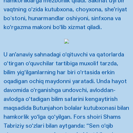
hamkorliklarga mezbonlik qiladi. Sakinat uyi bir
vaqtning o‘zida kutubxona, choyxona, she’riyat
boʻstoni, hunarmandlar oshiyoni, sinfxona va
ko‘rgazma makoni bo‘lib xizmat qiladi.
U an’anaviy sahnadagi o‘qituvchi va qatorlarda
o‘tirgan o‘quvchilar tartibiga muxolif tarzda,
bilim yig‘ilganlarning har biri o‘rtasida erkin
oqadigan ochiq maydonni yaratadi. Unda hayot
davomida o‘rganishga undovchi, avloddan-
avlodga o‘tadigan bilim safarini kengaytirish
maqsadida Butunjahon bolalar kutubxonasi bilan
hamkorlik yo‘lga qo‘yilgan. Fors shoiri Shams
Tabriziy so‘zlari bilan aytganda: “Sen o‘qib