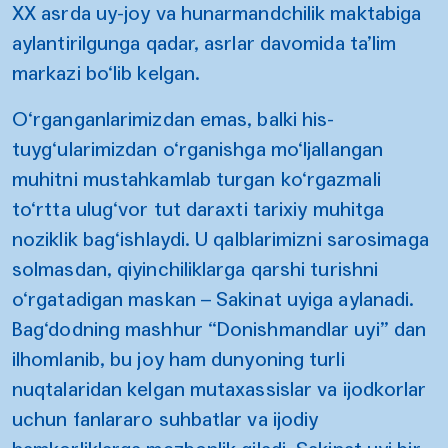
XX asrda uy-joy va hunarmandchilik maktabiga
aylantirilgunga qadar, asrlar davomida ta’lim
markazi bo‘lib kelgan.
O‘rganganlarimizdan emas, balki his-
tuyg‘ularimizdan o‘rganishga mo‘ljallangan
muhitni mustahkamlab turgan ko‘rgazmali
to‘rtta ulug‘vor tut daraxti tarixiy muhitga
noziklik bag‘ishlaydi. U qalblarimizni sarosimaga
solmasdan, qiyinchiliklarga qarshi turishni
o‘rgatadigan maskan – Sakinat uyiga aylanadi.
Bag‘dodning mashhur “Donishmandlar uyi” dan
ilhomlanib, bu joy ham dunyoning turli
nuqtalaridan kelgan mutaxassislar va ijodkorlar
uchun fanlararo suhbatlar va ijodiy