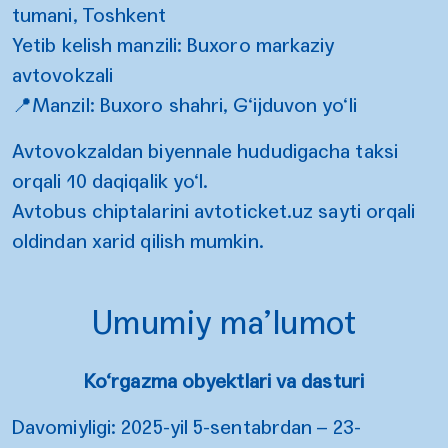
tumani, Toshkent
Yetib kelish manzili: Buxoro markaziy
avtovokzali
📍Manzil: Buxoro shahri, G‘ijduvon yo‘li
Avtovokzaldan biyennale hududigacha taksi
orqali 10 daqiqalik yo‘l.
Avtobus chiptalarini
avtoticket.uz
sayti orqali
oldindan xarid qilish mumkin.
Umumiy ma’lumot
Ko‘rgazma obyektlari va dasturi
Davomiyligi: 2025-yil 5-sentabrdan – 23-