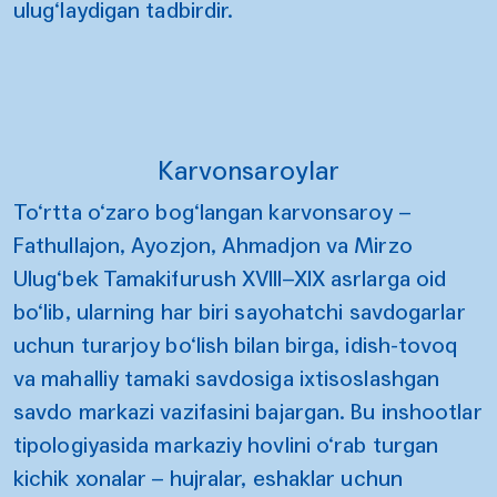
ulug‘laydigan tadbirdir.
Karvonsaroylar
To‘rtta o‘zaro bog‘langan karvonsaroy –
Fathullajon, Ayozjon, Ahmadjon va Mirzo
Ulug‘bek Tamakifurush XVIII–XIX asrlarga oid
bo‘lib, ularning har biri sayohatchi savdogarlar
uchun turarjoy bo‘lish bilan birga, idish-tovoq
va mahalliy tamaki savdosiga ixtisoslashgan
savdo markazi vazifasini bajargan. Bu inshootlar
tipologiyasida markaziy hovlini o‘rab turgan
kichik xonalar – hujralar, eshaklar uchun