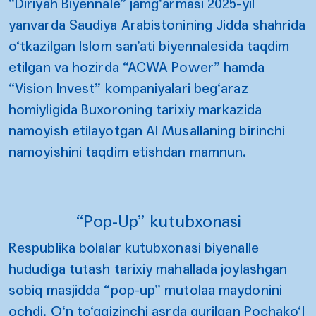
“Diriyah Biyennale” jamg‘armasi 2025-yil
yanvarda Saudiya Arabistonining Jidda shahrida
o‘tkazilgan Islom san’ati biyennalesida taqdim
etilgan va hozirda “ACWA Power” hamda
“Vision Invest” kompaniyalari beg‘araz
homiyligida Buxoroning tarixiy markazida
namoyish etilayotgan Al Musallaning birinchi
namoyishini taqdim etishdan mamnun.
“Pop-Up” kutubxonasi
Respublika bolalar kutubxonasi biyenalle
hududiga tutash tarixiy mahallada joylashgan
sobiq masjidda “pop-up” mutolaa maydonini
ochdi. O‘n to‘qqizinchi asrda qurilgan Pochako‘l