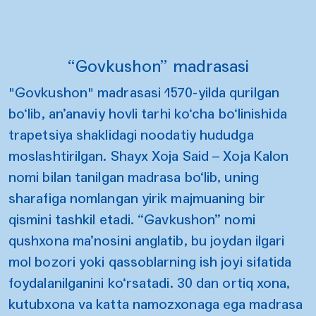
“Govkushon” madrasasi
"Govkushon" madrasasi 1570-yilda qurilgan
bo‘lib, an’anaviy hovli tarhi ko‘cha bo‘linishida
trapetsiya shaklidagi noodatiy hududga
moslashtirilgan. Shayx Xoja Said – Xoja Kalon
nomi bilan tanilgan madrasa bo‘lib, uning
sharafiga nomlangan yirik majmuaning bir
qismini tashkil etadi. “Gavkushon” nomi
qushxona ma’nosini anglatib, bu joydan ilgari
mol bozori yoki qassoblarning ish joyi sifatida
foydalanilganini ko‘rsatadi. 30 dan ortiq xona,
kutubxona va katta namozxonaga ega madrasa