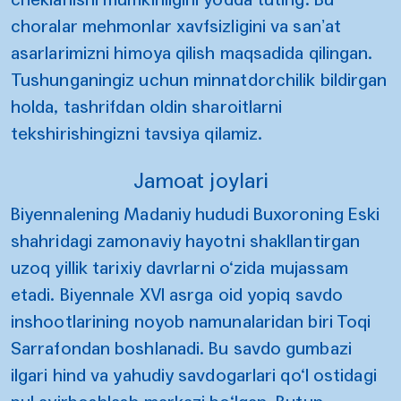
choralar mehmonlar xavfsizligini va sanʼat
asarlarimizni himoya qilish maqsadida qilingan.
Tushunganingiz uchun minnatdorchilik bildirgan
holda, tashrifdan oldin sharoitlarni
tekshirishingizni tavsiya qilamiz.
Jamoat joylari
Biyennalening Madaniy hududi Buxoroning Eski
shahridagi zamonaviy hayotni shakllantirgan
uzoq yillik tarixiy davrlarni o‘zida mujassam
etadi. Biyennale XVI asrga oid yopiq savdo
inshootlarining noyob namunalaridan biri Toqi
Sarrafondan boshlanadi. Bu savdo gumbazi
ilgari hind va yahudiy savdogarlari qo‘l ostidagi