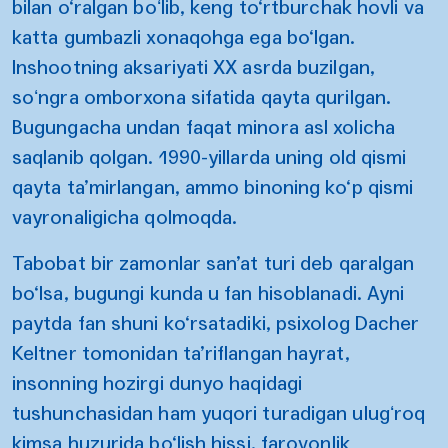
bilan o‘ralgan boʻlib, keng to‘rtburchak hovli va
katta gumbazli xonaqohga ega bo‘lgan.
Inshootning aksariyati XX asrda buzilgan,
soʻngra omborxona sifatida qayta qurilgan.
Bugungacha undan faqat minora asl xolicha
saqlanib qolgan. 1990-yillarda uning old qismi
qayta ta’mirlangan, ammo binoning ko‘p qismi
vayronaligicha qolmoqda.
Tabobat bir zamonlar san’at turi deb qaralgan
bo‘lsa, bugungi kunda u fan hisoblanadi. Ayni
paytda fan shuni ko‘rsatadiki, psixolog Dacher
Keltner tomonidan ta’riflangan hayrat,
insonning hozirgi dunyo haqidagi
tushunchasidan ham yuqori turadigan ulugʻroq
kimsa huzurida bo‘lish hissi, farovonlik