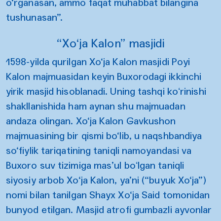
o‘rganasan, ammo faqat muhabbat bilangina
tushunasan”.
“Xo‘ja Kalon” masjidi
1598-yilda qurilgan Xo‘ja Kalon masjidi Poyi
Kalon majmuasidan keyin Buxorodagi ikkinchi
yirik masjid hisoblanadi. Uning tashqi koʻrinishi
shakllanishida ham aynan shu majmuadan
andaza olingan. Xo‘ja Kalon Gavkushon
majmuasining bir qismi bo‘lib, u naqshbandiya
so‘fiylik tariqatining taniqli namoyandasi va
Buxoro suv tizimiga mas’ul boʻlgan taniqli
siyosiy arbob Xo‘ja Kalon, ya’ni (“buyuk Xo‘ja”)
nomi bilan tanilgan Shayx Xo‘ja Said tomonidan
bunyod etilgan. Masjid atrofi gumbazli ayvonlar