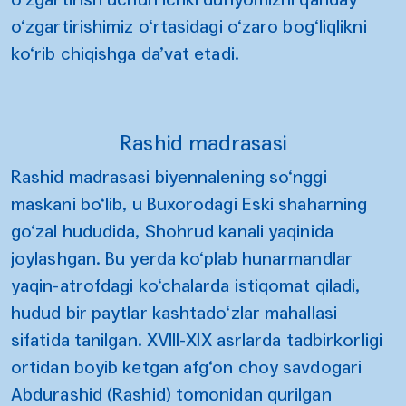
o‘zgartirishimiz o‘rtasidagi o‘zaro bog‘liqlikni
ko‘rib chiqishga da’vat etadi.
Rashid madrasasi
Rashid madrasasi biyennalening so‘nggi
maskani bo‘lib, u Buxorodagi Eski shaharning
go‘zal hududida, Shohrud kanali yaqinida
joylashgan. Bu yerda ko‘plab hunarmandlar
yaqin-atrofdagi ko‘chalarda istiqomat qiladi,
hudud bir paytlar kashtado‘zlar mahallasi
sifatida tanilgan. XVIII-XIX asrlarda tadbirkorligi
ortidan boyib ketgan afg‘on choy savdogari
Abdurashid (Rashid) tomonidan qurilgan