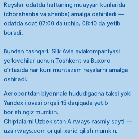
Reyslar odatda haftaning muayyan kunlarida
(chorshanba va shanba) amalga oshiriladi —
odatda soat 07:00 da uchib, 08:10 da yetib
boradi.
Bundan tashqari,
Silk Avia aviakompaniyasi
yo‘lovchilar uchun Toshkent va Buxoro
o‘rtasida har kuni muntazam reyslarni amalga
oshiradi.
Aeroportdan biyennale hududigacha taksi yoki
Yandex ilovasi orqali 15 daqiqada yetib
borishingiz mumkin.
Chiptalarni Uzbekistan Airways rasmiy sayti —
uzairways.com
orqali xarid qilish mumkin.