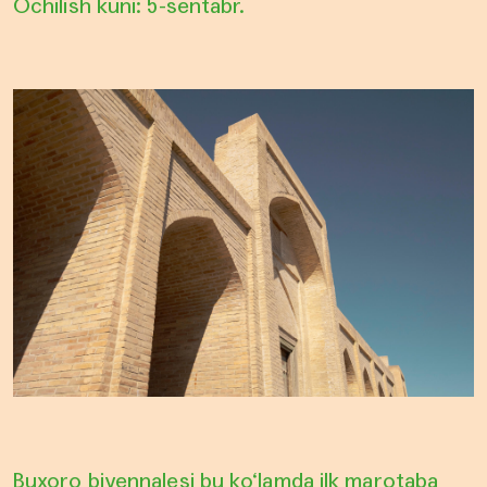
Ochilish kuni: 5-sentabr.
Buxoro biyennalesi bu ko‘lamda ilk marotaba