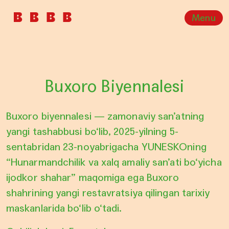
Menu
Buxoro Biyennalesi
Buxoro biyennalesi
—
zamonaviy san’atning
yangi tashabbusi bo‘lib, 2025-yilning 5-
sentabridan 23-noyabrigacha YUNESKOning
“Hunarmandchilik va xalq amaliy san’ati bo‘yicha
ijodkor shahar” maqomiga ega Buxoro
shahrining yangi restavratsiya qilingan tarixiy
maskanlarida bo‘lib o‘tadi.