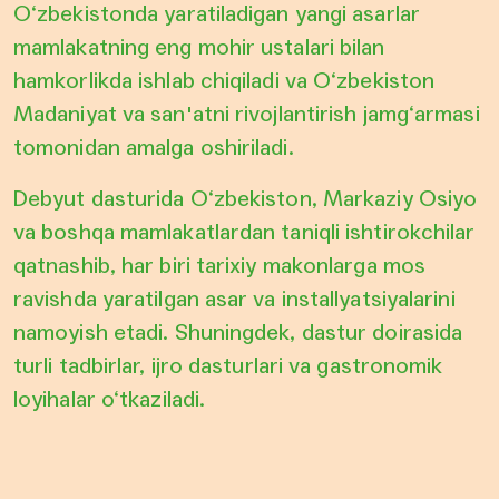
O‘zbekistonda yaratiladigan yangi asarlar
mamlakatning eng mohir ustalari bilan
hamkorlikda ishlab chiqiladi va O‘zbekiston
Madaniyat va san'atni rivojlantirish jamg‘armasi
tomonidan amalga oshiriladi.
Debyut dasturida O‘zbekiston, Markaziy Osiyo
va boshqa mamlakatlardan taniqli ishtirokchilar
qatnashib, har biri tarixiy makonlarga mos
ravishda yaratilgan asar va installyatsiyalarini
namoyish etadi. Shuningdek, dastur doirasida
turli tadbirlar, ijro dasturlari va gastronomik
loyihalar o‘tkaziladi.