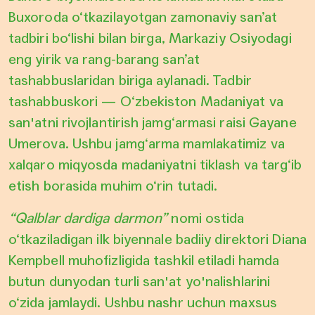
Buxoroda o‘tkazilayotgan zamonaviy san’at
tadbiri bo‘lishi bilan birga, Markaziy Osiyodagi
eng yirik va rang-barang san’at
tashabbuslaridan biriga aylanadi. Tadbir
tashabbuskori — O‘zbekiston Madaniyat va
san'atni rivojlantirish jamg‘armasi raisi Gayane
Umerova. Ushbu jamg‘arma mamlakatimiz va
xalqaro miqyosda madaniyatni tiklash va targ‘ib
etish borasida muhim o‘rin tutadi.
“Qalblar dardiga darmon”
nomi ostida
o‘tkaziladigan ilk biyennale badiiy direktori Diana
Kempbell muhofizligida tashkil etiladi hamda
butun dunyodan turli san'at yo'nalishlarini
o‘zida jamlaydi. Ushbu nashr uchun maxsus