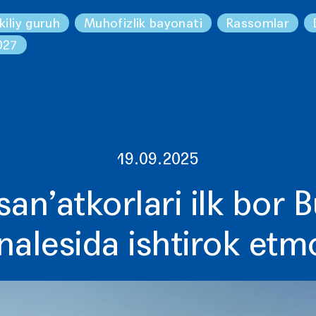
kiliy guruh
Muhofizlik bayonati
Rassomlar
027
19.09.2025
san’atkorlari ilk bor 
nalesida ishtirok et