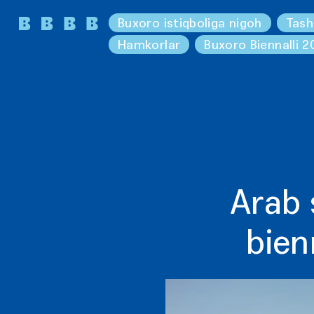
Buxoro istiqboliga nigoh
Tash
Hamkorlar
Buxoro Biennalli 2
Arab 
bien