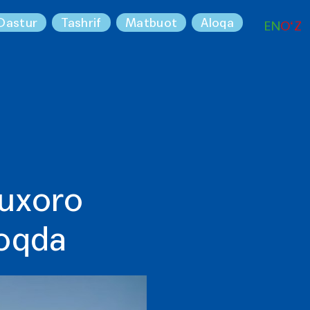
Dastur
Tashrif
Matbuot
Aloqa
EN
O‘Z
Buxoro
moqda