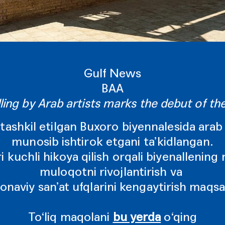
Gulf News
BAA
ling by Arab artists marks the debut of th
tashkil etilgan Buxoro biyennalesida arab
munosib ishtirok etgani ta’kidlangan.
i kuchli hikoya qilish orqali biyenallenin
muloqotni rivojlantirish va
aviy san’at ufqlarini kengaytirish maqsa
To‘liq maqolani
bu yerda
o‘qing