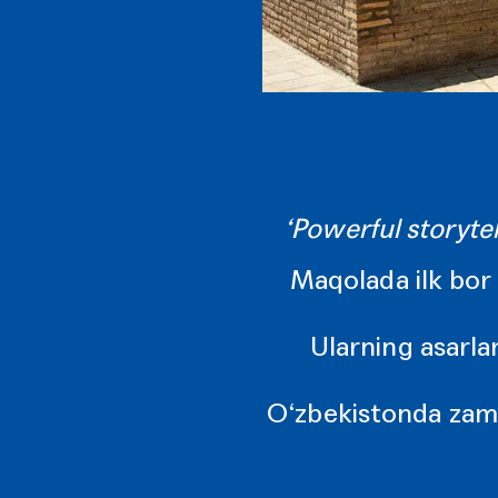
‘Powerful storytel
Maqolada ilk bor 
Ularning asarlar
O‘zbekistonda zamon