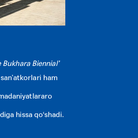
e Bukhara Biennial’
 san’atkorlari ham
g madaniyatlararo
diga hissa qo‘shadi.