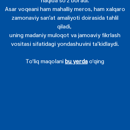
haqida so‘z boradi.
Asar voqeani ham mahalliy meros, ham xalqaro
zamonaviy san’at amaliyoti doirasida tahlil
qiladi,
uning madaniy muloqot va jamoaviy fikrlash
vositasi sifatidagi yondashuvini ta’kidlaydi.
To‘liq maqolani
bu yerda
o‘qing