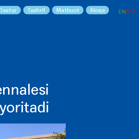
Dastur
Tashrif
Matbuot
Aloqa
EN
O‘Z
ennalesi
yoritadi