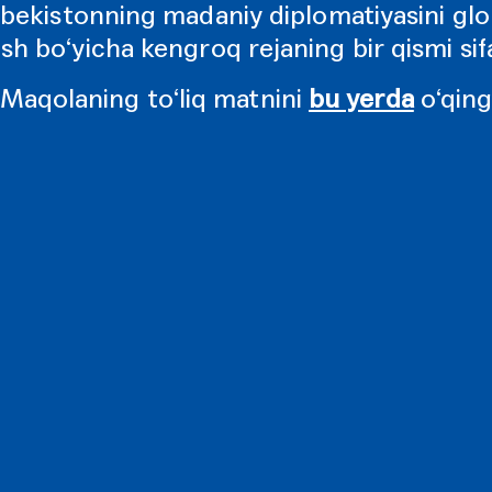
bekistonning madaniy diplomatiyasini gl
sh bo‘yicha kengroq rejaning bir qismi sifa
Maqolaning to‘liq matnini
bu yerda
o‘qin
oqa
Matbuot
Instagram
Hamkorlar