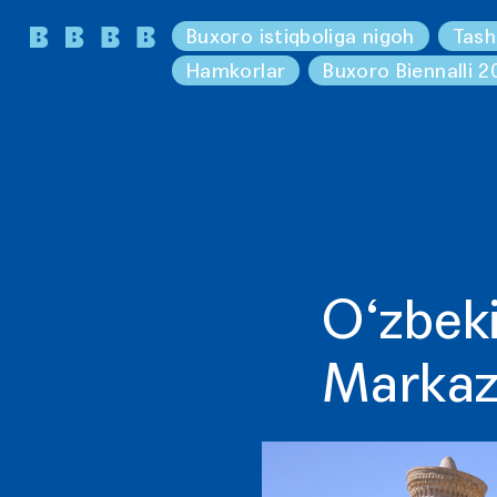
Buxoro istiqboliga nigoh
Tash
Hamkorlar
Buxoro Biennalli 2
O‘zbeki
Markazi