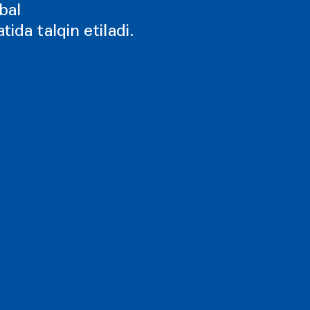
obal
tida talqin etiladi.
g
Nashriy maʼlumotlar