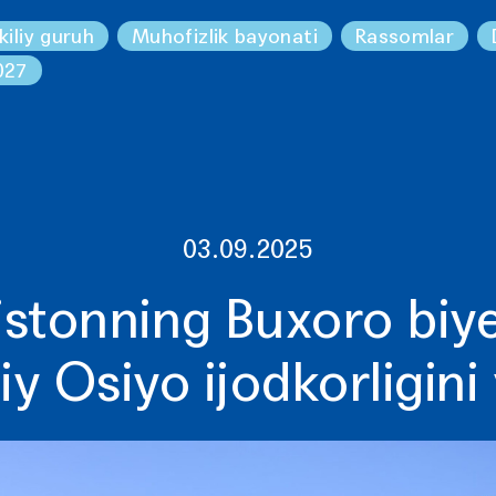
kiliy guruh
Muhofizlik bayonati
Rassomlar
027
03.09.2025
stonning Buxoro biy
y Osiyo ijodkorligini 