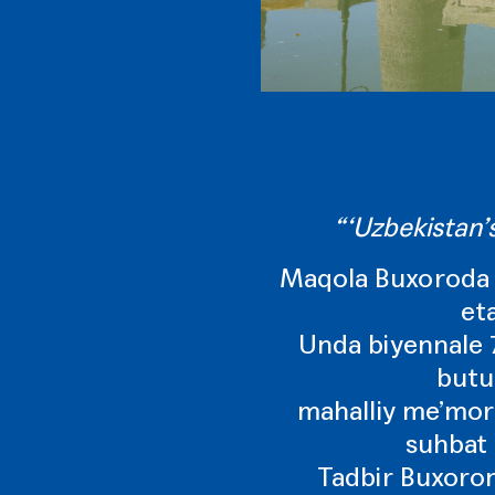
“‘Uzbekistan’s
Maqola Buxoroda 
et
Unda biyennale 7
butu
mahalliy me’morc
suhbat 
Tadbir Buxoron