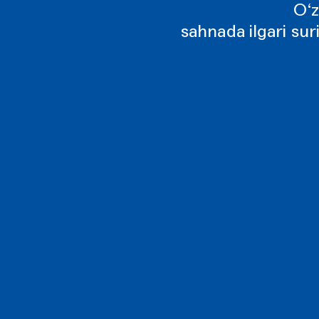
O‘z
sahnada ilgari suri
Al