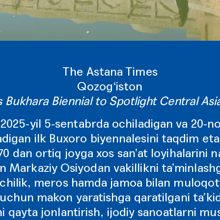
The Astana Times
Qozog‘iston
 Bukhara Biennial to Spotlight Central Asi
2025-yil 5-sentabrda ochiladigan va 20-
adigan ilk Buxoro biyennalesini taqdim eta
0 dan ortiq joyga xos san’at loyihalarini 
n Markaziy Osiyodan vakillikni ta’minlash
hilik, meros hamda jamoa bilan muloqotga
uchun makon yaratishga qaratilgani ta’ki
i qayta jonlantirish, ijodiy sanoatlarni m