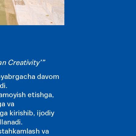
an Creativity’”
noyabrgacha davom
di.
namoyish etishga,
ga va
 kirishib, ijodiy
dlanadi.
ustahkamlash va