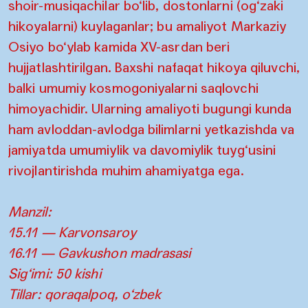
shoir-musiqachilar bo‘lib, dostonlarni (og‘zaki
hikoyalarni) kuylaganlar; bu amaliyot Markaziy
Osiyo bo‘ylab kamida XV-asrdan beri
hujjatlashtirilgan. Baxshi nafaqat hikoya qiluvchi,
balki umumiy kosmogoniyalarni saqlovchi
himoyachidir. Ularning amaliyoti bugungi kunda
ham avloddan-avlodga bilimlarni yetkazishda va
jamiyatda umumiylik va davomiylik tuyg‘usini
rivojlantirishda muhim ahamiyatga ega.
Manzil:
15.11 — Karvonsaroy
16.11 — Gavkushon madrasasi
Sig‘imi: 50 kishi
Tillar: qoraqalpoq, o‘zbek