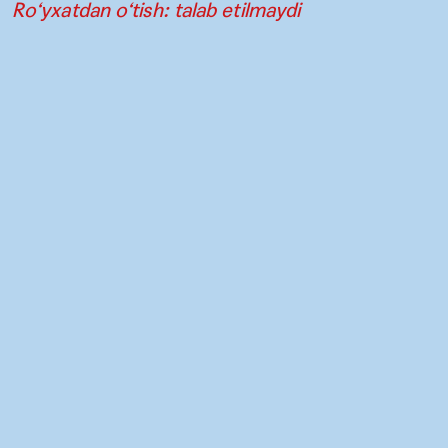
Ro‘yxatdan o‘tish: talab etilmaydi
Aloqa
Matbuot