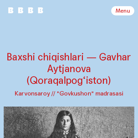
Menu
Baxshi chiqishlari — Gavhar
Aytjanova
(Qoraqalpog‘iston)
Karvonsaroy // "Govkushon" madrasasi