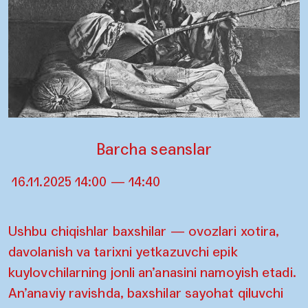
Barcha seanslar
16.11.2025 14:00 — 14:40
Ushbu chiqishlar baxshilar — ovozlari xotira,
davolanish va tarixni yetkazuvchi epik
kuylovchilarning jonli an’anasini namoyish etadi.
An’anaviy ravishda, baxshilar sayohat qiluvchi