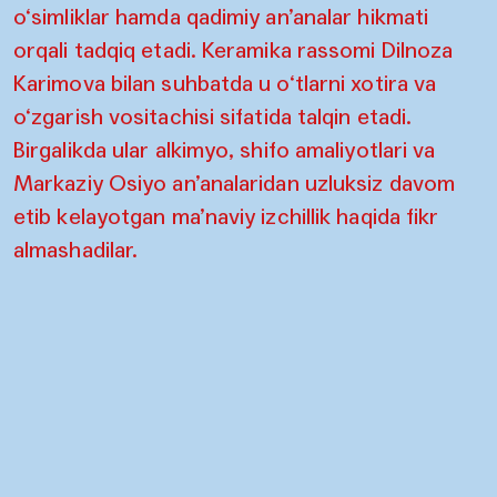
o‘simliklar hamda qadimiy an’analar hikmati
orqali tadqiq etadi. Keramika rassomi Dilnoza
Karimova bilan suhbatda u o‘tlarni xotira va
o‘zgarish vositachisi sifatida talqin etadi.
Birgalikda ular alkimyo, shifo amaliyotlari va
Markaziy Osiyo an’analaridan uzluksiz davom
etib kelayotgan ma’naviy izchillik haqida fikr
almashadilar.