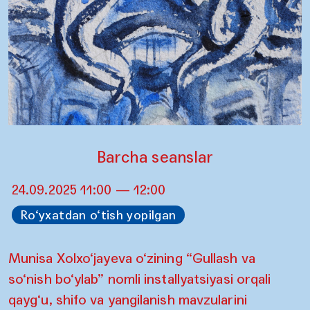
Barcha seanslar
24.09.2025 11:00 — 12:00
Ro‘yxatdan o‘tish yopilgan
Munisa Xolxo‘jayeva o‘zining “Gullash va
so‘nish bo‘ylab” nomli installyatsiyasi orqali
qayg‘u, shifo va yangilanish mavzularini