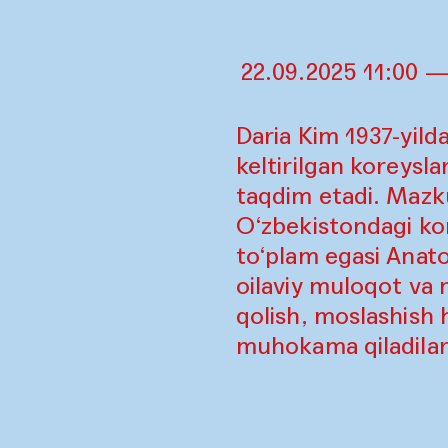
22.09.2025 11:00 —
Daria Kim 1937-yil
keltirilgan koreysla
taqdim etadi. Mazku
O‘zbekistondagi kor
to‘plam egasi Anatol
oilaviy muloqot va
qolish, moslashish 
muhokama qiladilar