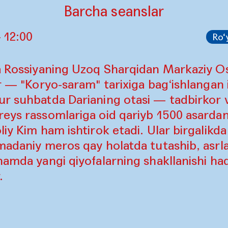
Barcha seanslar
 12:00
Ro‘
da Rossiyaning Uzoq Sharqidan Markaziy O
r — "Koryo-saram" tarixiga bag‘ishlangan i
r suhbatda Darianing otasi — tadbirkor v
eys rassomlariga oid qariyb 1500 asardan 
iy Kim ham ishtirok etadi. Ular birgalikda 
 madaniy meros qay holatda tutashib, asr
hamda yangi qiyofalarning shakllanishi haq
.