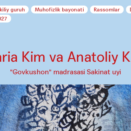
kiliy guruh
Muhofizlik bayonati
Rassomlar
027
ria Kim va Anatoliy 
"Govkushon" madrasasi Sakinat uyi