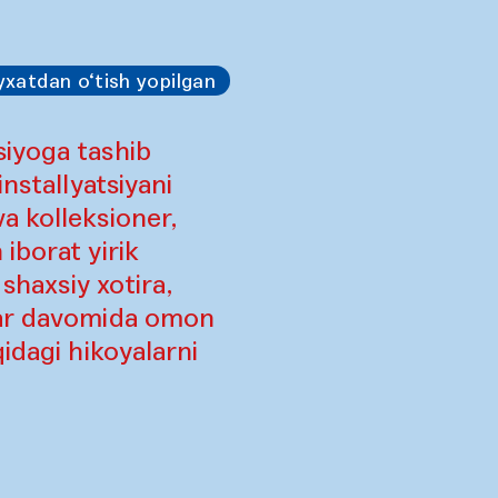
yxatdan o‘tish yopilgan
siyoga tashib
nstallyatsiyani
a kolleksioner,
iborat yirik
shaxsiy xotira,
lar davomida omon
idagi hikoyalarni