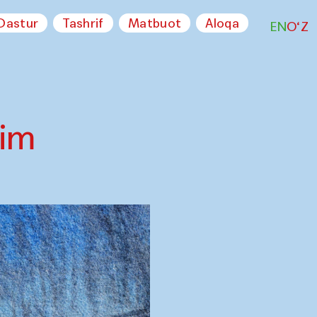
Dastur
Tashrif
Matbuot
Aloqa
EN
O‘Z
Kim