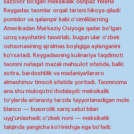
sazovor bo‘lgan meksikalik oshpaz Yelena
Reygadas taomlar orqali tarixni hikoya qiladi:
pomidor va qalampir kabi o‘simliklarning
Amerikadan Markaziy Osiyoga qadar bo‘lgan
uzoq sayohatini tasvirlab, bugun ular o‘zbek
oshxonasining ajralmas boyligiga aylanganini
ko‘rsatadi. Reygadasning kulinariya taqdimoti
taomni nafaqat mazali mahsulot sifatida, balki
xotira, bardoshlilik va madaniyatlararo
almashinuv timsoli sifatida yoritadi. Taomnoma
ana shu muloqotni ifodalaydi: meksikalik
to‘ylarda an’anaviy tarzda tayyorlanadigan mole
blanco — buxorolik sariq sabzi bilan
uyg‘unlashadi; o‘zbek noni — meksikalik
talqinda yangicha ko‘rinishga ega bo‘ladi;