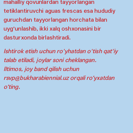
mahalliy qovunlardan tayyorlangan
tetiklantiruvchi aguas frescas esa hududiy
guruchdan tayyorlangan horchata bilan
uyg'unlashib, ikki xalq oshxonasini bir
dasturxonda birlashtiradi.
Ishtirok etish uchun ro'yhatdan o'tish qat'iy
talab etiladi, joylar soni cheklangan.
Iltimos, joy band qilish uchun
rsvp@bukharabiennial.uz
orqali ro‘yxatdan
o‘ting.