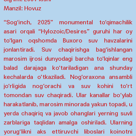
Manzil: Hovuz
“Sog‘inch, 2025” monumental to‘qimachilik
asari orqali “Hylozoic/Desires” guruhi har oy
to‘lgan oqshomda Buxoro suv havzalarini
jonlantiradi. Suv chaqirishga bag‘ishlangan
marosim ijrosi dunyodagi barcha to‘lqinlar eng
balad darajaga ko‘tariladigan ana shunday
kechalarda o‘tkaziladi. Nog‘oraxona ansambli
jo‘rligida nog‘orachi va suv kohini to‘rt
tomondan suv chaqiradi. Ular kanallar bo‘ylab
harakatlanib, marosim minorada yakun topadi, u
yerda chaqiriq va javob ohanglari yerning suvli
zarblariga taqlidan amalga oshiriladi. Ularning
yorug‘likni aks ettiruvchi liboslari koinotni