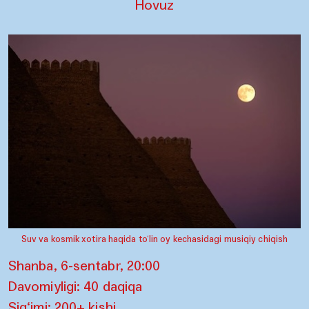
Hovuz
Suv va kosmik xotira haqida to‘lin oy kechasidagi musiqiy chiqish
Shanba, 6-sentabr, 20:00
Davomiyligi: 40 daqiqa
Sig‘imi: 200+ kishi