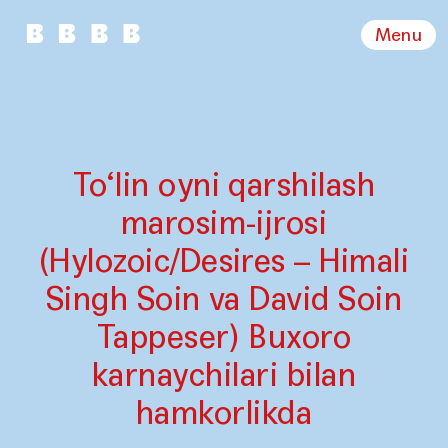
Menu
To‘lin oyni qarshilash
marosim-ijrosi
(Hylozoic/Desires – Himali
Singh Soin va David Soin
Tappeser) Buxoro
karnaychilari bilan
hamkorlikda