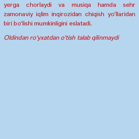
yerga chorlaydi va musiqa hamda sehr
zamonaviy iqlim inqirozidan chiqish yo‘llaridan
biri bo‘lishi mumkinligini eslatadi.
Oldindan ro‘yxatdan o‘tish talab qilinmaydi