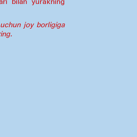
ari bilan yurakning
 uchun joy borligiga
ing.
Nashriy maʼlumotlar