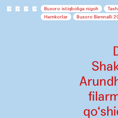
Buxoro istiqboliga nigoh
Tash
Hamkorlar
Buxoro Biennalli 2
Shak
Arundh
filar
qo‘shi