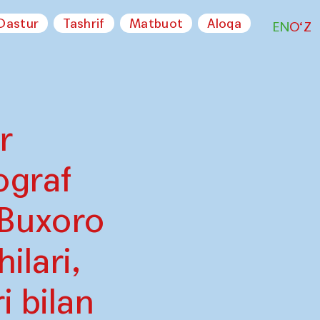
Dastur
Tashrif
Matbuot
Aloqa
EN
O‘Z
r
ograf
 Buxoro
ilari,
i bilan