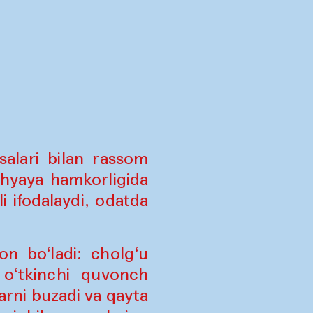
salari bilan rassom
hyaya hamkorligida
i ifodalaydi, odatda
on bo‘ladi: cholg‘u
 o‘tkinchi quvonch
arni buzadi va qayta