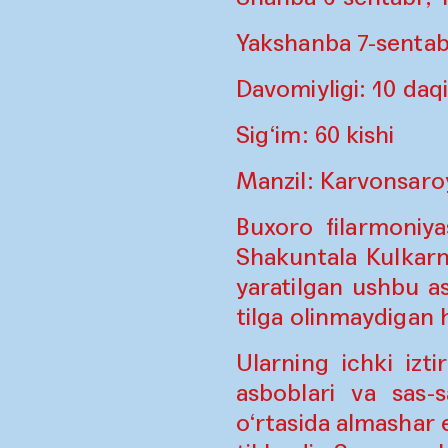
Yakshanba 7-sentab
Davomiyligi: 10 daq
Sig‘im: 60 kishi
Manzil: Karvonsaro
Buxoro filarmoniya
Shakuntala Kulkar
yaratilgan ushbu as
tilga olinmaydigan h
Ularning ichki izt
asboblari va sas-
o‘rtasida almashar 