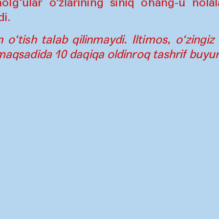
holg‘ular o‘zlarining siniq ohang-u nolal
di.
 o‘tish talab qilinmaydi. Iltimos, o‘zingiz
 maqsadida 10 daqiqa oldinroq tashrif buyur
oqa
Matbuot
Instagram
Hamkorlar