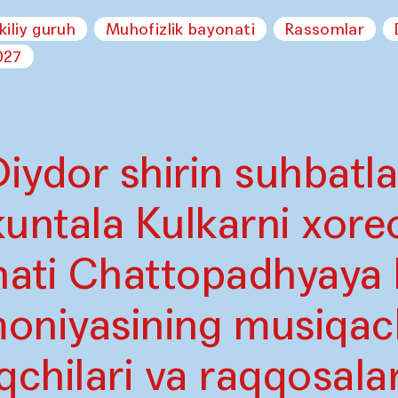
kiliy guruh
Muhofizlik bayonati
Rassomlar
027
Diydor shirin suhbatla
untala Kulkarni xore
ati Chattopadhyaya
moniyasining musiqach
qchilari va raqqosalar