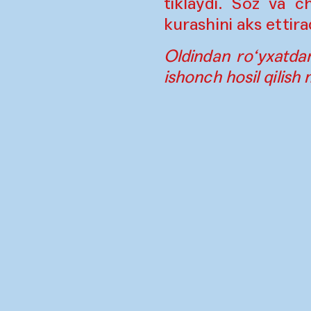
tiklaydi. Soz va c
kurashini aks ettira
Oldindan ro‘yxatdan
ishonch hosil qilish
Al