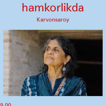
hamkorlikda
Karvonsaroy
19.00