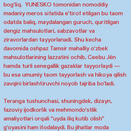
bog‘liq. YUNESKO tomonidan nomoddiy
madaniy meros sifatida e’tirof etilgan bu taom
odatda baliq, maydalangan guruch, quritilgan
dengiz mahsulotlari, sabzavotlar va
ziravorlardan tayyorlanadi. Shu kecha
davomida oshpaz Tamsir mahalliy o‘zbek
mahsulotlarining lazzatini ochib, Ceebu Jën
hamda turli senegallik gazaklar tayyorlaydi —
bu esa umumiy taom tayyorlash va hikoya qilish
zavqini birlashtiruvchi noyob tajriba bo‘ladi.
Teranga tushunchasi, shuningdek, dizayn,
fazoviy ijodkorlik va mehmondo‘stlik
amaliyotlari orqali “uyda iliq kutib olish”
g‘oyasini ham ifodalaydi. Bu jihatlar moda