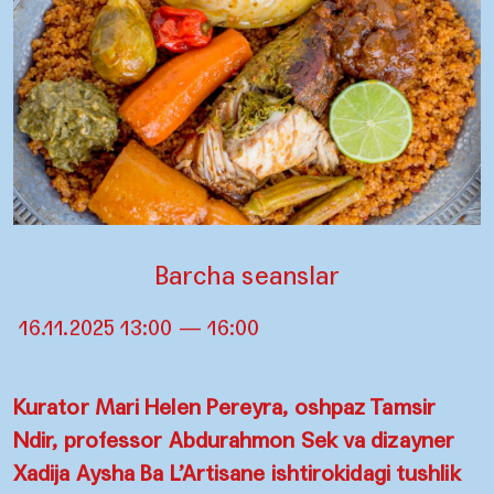
Barcha seanslar
16.11.2025 13:00 — 16:00
Kurator Mari Helen Pereyra, oshpaz Tamsir
Ndir, professor Abdurahmon Sek va dizayner
Xadija Aysha Ba L’Artisane ishtirokidagi tushlik