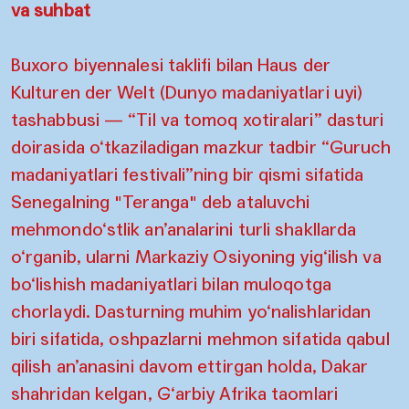
va suhbat
Buxoro biyennalesi taklifi bilan Haus der
Kulturen der Welt (Dunyo madaniyatlari uyi)
tashabbusi — “Til va tomoq xotiralari” dasturi
doirasida o‘tkaziladigan mazkur tadbir “Guruch
madaniyatlari festivali”ning bir qismi sifatida
Senegalning "Teranga" deb ataluvchi
mehmondo‘stlik an’analarini turli shakllarda
o‘rganib, ularni Markaziy Osiyoning yig‘ilish va
bo‘lishish madaniyatlari bilan muloqotga
chorlaydi. Dasturning muhim yo‘nalishlaridan
biri sifatida, oshpazlarni mehmon sifatida qabul
qilish an’anasini davom ettirgan holda, Dakar
shahridan kelgan, G‘arbiy Afrika taomlari