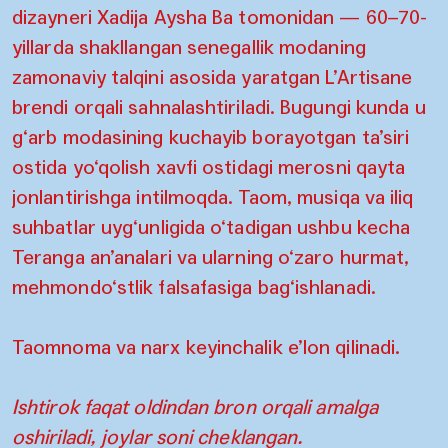
dizayneri Xadija Aysha Ba tomonidan — 60–70-
yillarda shakllangan senegallik modaning
zamonaviy talqini asosida yaratgan L’Artisane
brendi orqali sahnalashtiriladi. Bugungi kunda u
g‘arb modasining kuchayib borayotgan ta’siri
ostida yo‘qolish xavfi ostidagi merosni qayta
jonlantirishga intilmoqda. Taom, musiqa va iliq
suhbatlar uyg‘unligida o‘tadigan ushbu kecha
Teranga an’analari va ularning o‘zaro hurmat,
mehmondo‘stlik falsafasiga bag‘ishlanadi.
Taomnoma va narx keyinchalik e’lon qilinadi.
Ishtirok faqat oldindan bron orqali amalga
oshiriladi, joylar soni cheklangan.