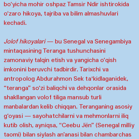
bo‘yicha mohir oshpaz Tamsir Ndir ishtirokida
o‘zaro hikoya, tajriba va bilim almashuvlari
kechadi.
Jolof hikoyalari
— bu Senegal va Senegambiya
mintaqasining Teranga tushunchasini
zamonaviy talqin etish va yangicha o‘qish
imkonini beruvchi tadbirdir. Tarixchi va
antropolog Abdurahmon Sek ta'kidlaganidek,
“teranga” so‘zi baliqchi va dehqonlar orasida
shakllangan volof tiliga mansub turli
manbalardan kelib chiqqan. Teranganing asosiy
g‘oyasi — sayohatchilarni va mehmonlarni iliq
kutib olish, ayniqsa, “Ceebu Jën” (Senegal milliy
taomi) bilan siylash an’anasi bilan chambarchas