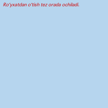
Ro‘yxatdan o‘tish tez orada ochiladi.
Aloqa
Matbuot