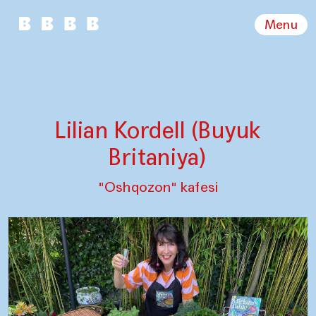
Menu
Lilian Kordell (Buyuk
Britaniya)
"Oshqozon" kafesi