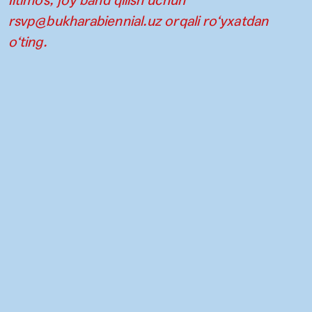
Iltimos, joy band qilish uchun
rsvp@bukharabiennial.uz
orqali ro‘yxatdan
o‘ting.
Aloqa