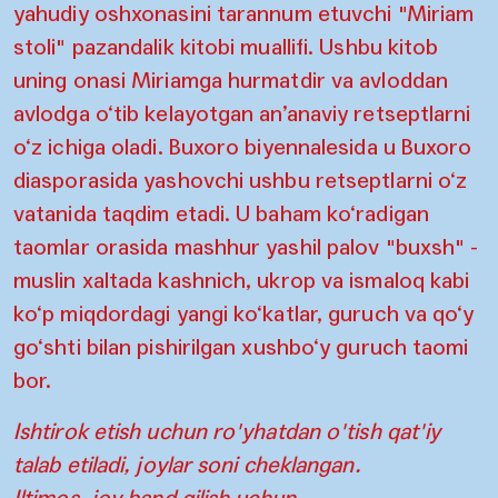
yahudiy oshxonasini tarannum etuvchi "Miriam
stoli" pazandalik kitobi muallifi. Ushbu kitob
uning onasi Miriamga hurmatdir va avloddan
avlodga o‘tib kelayotgan an’anaviy retseptlarni
o‘z ichiga oladi. Buxoro biyennalesida u Buxoro
diasporasida yashovchi ushbu retseptlarni o‘z
vatanida taqdim etadi. U baham ko‘radigan
taomlar orasida mashhur yashil palov "buxsh" -
muslin xaltada kashnich, ukrop va ismaloq kabi
ko‘p miqdordagi yangi ko‘katlar, guruch va qo‘y
go‘shti bilan pishirilgan xushbo‘y guruch taomi
bor.
Ishtirok etish uchun ro'yhatdan o'tish qat'iy
talab etiladi, joylar soni cheklangan.