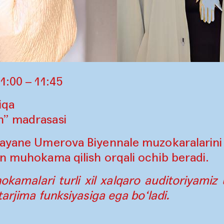
1:00 – 11:45
iqa
n” madrasasi
Gayane Umerova Biyennale muzokaralarini 
an muhokama qilish orqali ochib beradi.
amalari turli xil xalqaro auditoriyamiz 
tarjima funksiyasiga ega bo‘ladi.