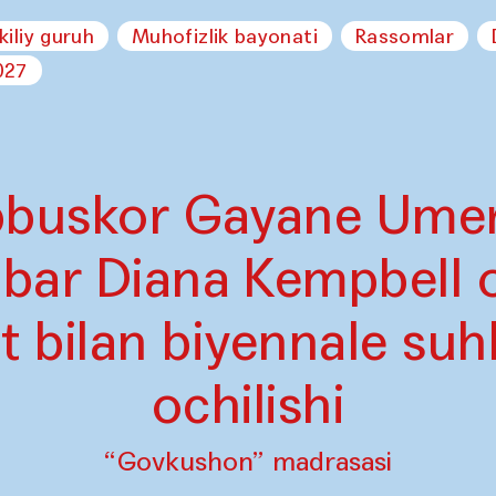
kiliy guruh
Muhofizlik bayonati
Rassomlar
027
bbuskor Gayane Umer
hbar Diana Kempbell o
t bilan biyennale suhb
ochilishi
“Govkushon” madrasasi