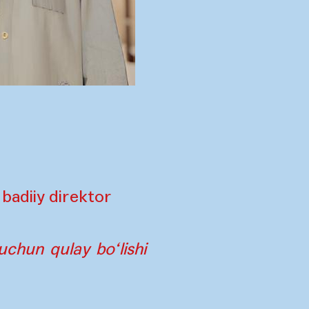
badiiy direktor
uchun qulay bo‘lishi