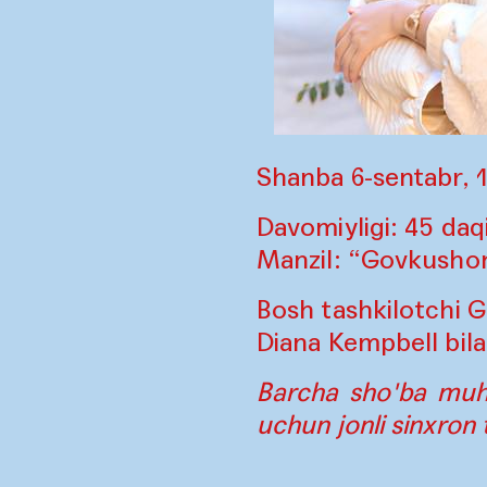
Shanba 6-sentabr, 1
Davomiyligi: 45 daq
Manzil: “Govkusho
Bosh tashkilotchi 
Diana Kempbell bil
Barcha sho'ba muhok
uchun jonli sinxron 