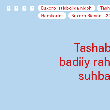
Buxoro istiqboliga nigoh
Tash
Hamkorlar
Buxoro Biennalli 2
Tasha
badiiy ra
suhba