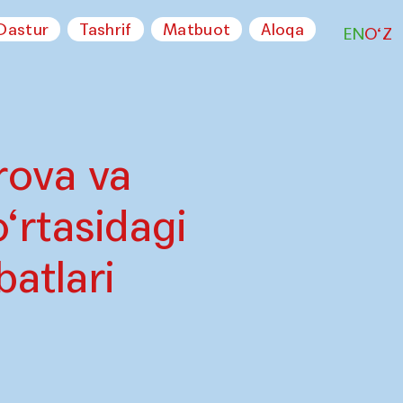
Dastur
Tashrif
Matbuot
Aloqa
EN
O‘Z
ova va
‘rtasidagi
atlari