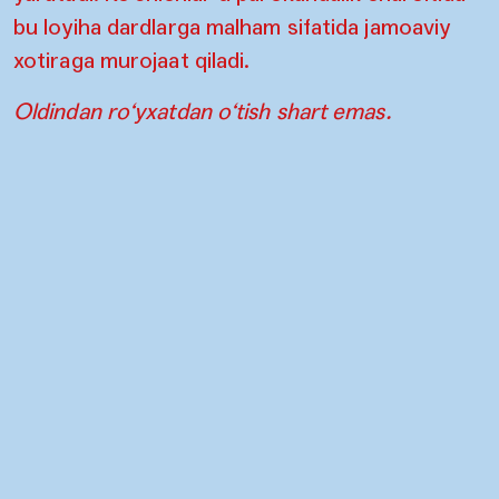
bu loyiha dardlarga malham sifatida jamoaviy
xotiraga murojaat qiladi.
Oldindan ro‘yxatdan o‘tish shart emas.