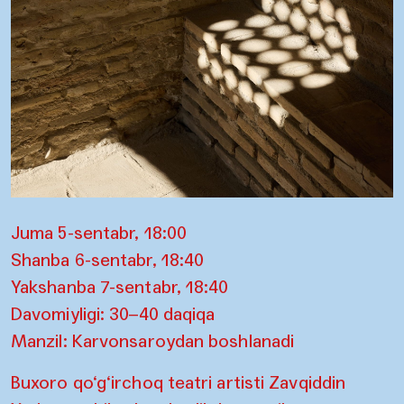
Juma 5-sentabr, 18:00
Shanba 6-sentabr, 18:40
Yakshanba 7-sentabr, 18:40
Davomiyligi: 30–40 daqiqa
Manzil: Karvonsaroydan boshlanadi
Buxoro qo‘g‘irchoq teatri artisti Zavqiddin