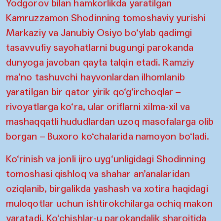
Yodgorov bilan hamkorlikda yaratilgan
Kamruzzamon Shodinning tomoshaviy yurishi
Markaziy va Janubiy Osiyo bo‘ylab qadimgi
tasavvufiy sayohatlarni bugungi parokanda
dunyoga javoban qayta talqin etadi. Ramziy
ma’no tashuvchi hayvonlardan ilhomlanib
yaratilgan bir qator yirik qo‘g‘irchoqlar –
rivoyatlarga ko‘ra, ular oriflarni xilma-xil va
mashaqqatli hududlardan uzoq masofalarga olib
borgan – Buxoro ko‘chalarida namoyon bo‘ladi.
Ko‘rinish va jonli ijro uyg‘unligidagi Shodinning
tomoshasi qishloq va shahar an’analaridan
oziqlanib, birgalikda yashash va xotira haqidagi
muloqotlar uchun ishtirokchilarga ochiq makon
yaratadi. Ko‘chishlar-u parokandalik sharoitida