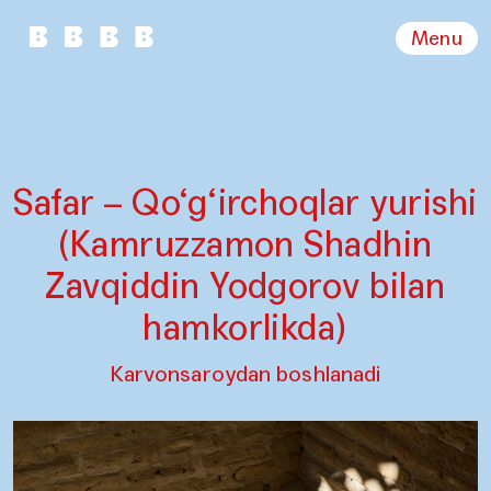
Menu
Safar – Qo‘g‘irchoqlar yurishi
(Kamruzzamon Shadhin
Zavqiddin Yodgorov bilan
hamkorlikda)
Karvonsaroydan boshlanadi