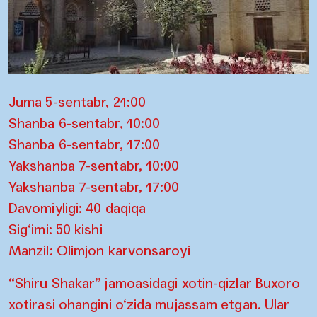
Juma 5-sentabr, 21:00
Shanba 6-sentabr, 10:00
Shanba 6-sentabr, 17:00
Yakshanba 7-sentabr, 10:00
Yakshanba 7-sentabr, 17:00
Davomiyligi: 40 daqiqa
Sig‘imi: 50 kishi
Manzil: Olimjon karvonsaroyi
“Shiru Shakar” jamoasidagi xotin-qizlar Buxoro
xotirasi ohangini o‘zida mujassam etgan. Ular