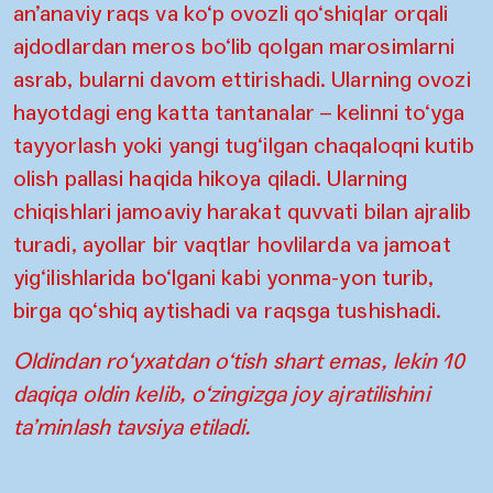
an’anaviy raqs va ko‘p ovozli qo‘shiqlar orqali
ajdodlardan meros bo‘lib qolgan marosimlarni
asrab, bularni davom ettirishadi. Ularning ovozi
hayotdagi eng katta tantanalar – kelinni to‘yga
tayyorlash yoki yangi tug‘ilgan chaqaloqni kutib
olish pallasi haqida hikoya qiladi. Ularning
chiqishlari jamoaviy harakat quvvati bilan ajralib
turadi, ayollar bir vaqtlar hovlilarda va jamoat
yig‘ilishlarida bo‘lgani kabi yonma-yon turib,
birga qo‘shiq aytishadi va raqsga tushishadi.
Oldindan ro‘yxatdan o‘tish shart emas, lekin 10
daqiqa oldin kelib, o‘zingizga joy ajratilishini
ta’minlash tavsiya etiladi.