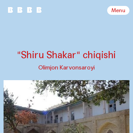
Menu
"Shiru Shakar" chiqishi
Olimjon Karvonsaroyi