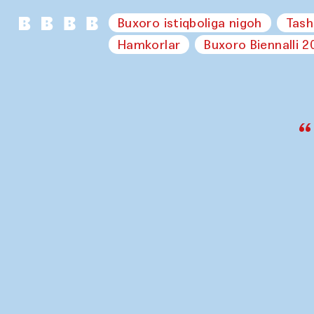
Buxoro istiqboliga nigoh
Tash
Hamkorlar
Buxoro Biennalli 2
“