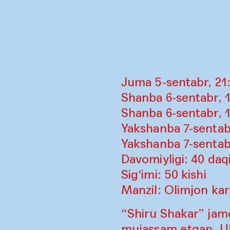
Juma 5-sentabr, 21
Shanba 6-sentabr, 
Shanba 6-sentabr, 
Yakshanba 7-sentab
Yakshanba 7-sentab
Davomiyligi: 40 daq
Sig‘imi: 50 kishi
Manzil: Olimjon ka
“Shiru Shakar” jamo
mujassam etgan. Ula