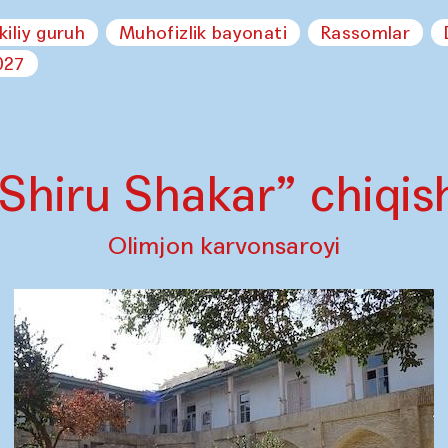
kiliy guruh
Muhofizlik bayonati
Rassomlar
027
Shiru Shakar” chiqis
Olimjon karvonsaroyi