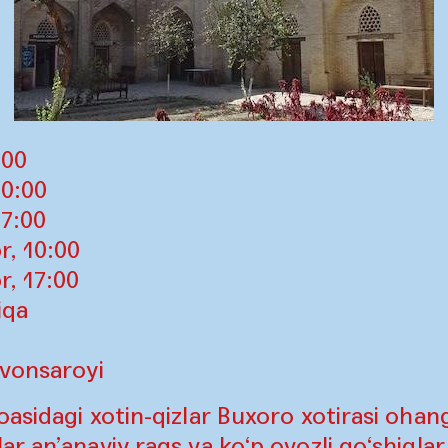
:00
10:00
17:00
r, 10:00
r, 17:00
iqa
rvonsaroyi
asidagi xotin-qizlar Buxoro xotirasi ohang
r an’anaviy raqs va ko‘p ovozli qo‘shiqlar