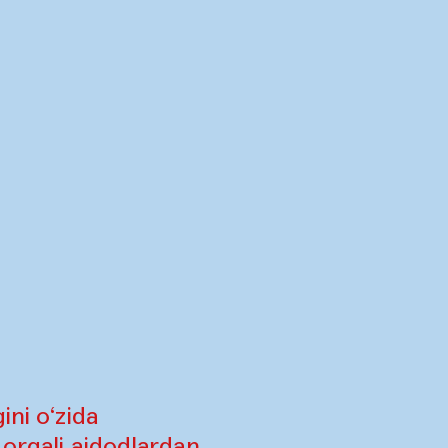
ini o‘zida
 orqali ajdodlardan