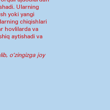
shadi. Ularning
ash yoki yangi
larning chiqishlari
ar hovlilarda va
shiq aytishadi va
ib, o‘zingizga joy