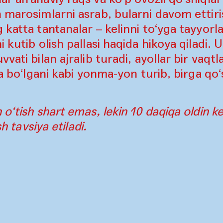
 marosimlarni asrab, bularni davom ettiri
 katta tantanalar – kelinni to‘yga tayyorl
 kutib olish pallasi haqida hikoya qiladi. U
vati bilan ajralib turadi, ayollar bir vaqtl
da bo‘lgani kabi yonma-yon turib, birga qo‘
o‘tish shart emas, lekin 10 daqiqa oldin kel
sh tavsiya etiladi.