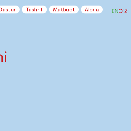
Dastur
Tashrif
Matbuot
Aloqa
EN
O‘Z
hi