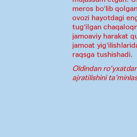
meros bo‘lib qolgan
ovozi hayotdagi eng
tug‘ilgan chaqaloqni
jamoaviy harakat quv
jamoat yig‘ilishlari
raqsga tushishadi.
Oldindan ro‘yxatdan 
ajratilishini ta’minla