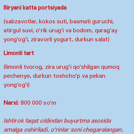
Biryani katta portsiyada
(sabzavotlar, kokos suti, basmati guruchi,
atirgul suvi, o‘rik urug‘i va bodom, qarag‘ay
yong‘og‘i, ziravorli yogurt, durkun salat)
Limonli tart
(limonli tvorog, zira urug‘i qo‘shilgan qumoq
pechenye, durkun toshcho‘p va pekan
yong‘og‘i)
Narxi
: 800 000 so‘m
Ishtirok faqat oldindan buyurtma asosida
amalga oshiriladi, o‘rinlar soni chegaralangan.