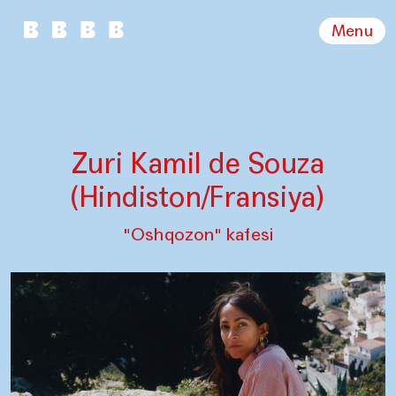
Menu
Zuri Kamil de Souza
(Hindiston/Fransiya)
"Oshqozon" kafesi