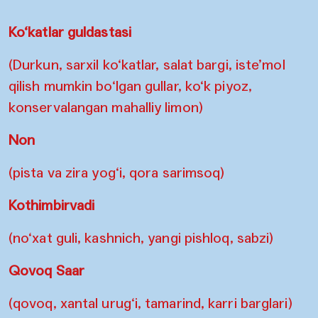
Ko‘katlar guldastasi
(Durkun, sarxil ko‘katlar, salat bargi, iste’mol
qilish mumkin bo‘lgan gullar, ko‘k piyoz,
konservalangan mahalliy limon)
Non
(pista va zira yog‘i, qora sarimsoq)
Kothimbirvadi
(no‘xat guli, kashnich, yangi pishloq, sabzi)
Qovoq Saar
(qovoq, xantal urug‘i, tamarind, karri barglari)