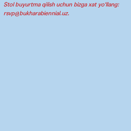
Stol buyurtma qilish uchun bizga xat yo‘llang:
rsvp@bukharabiennial.uz
.
Aloqa