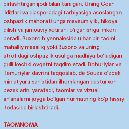
birlashtirgan ijodi bilan tanilgan. Uning Goan
ildizlari va diasporadagi tarbiyasiga asoslangan
oshpazlik mahorati unga mavsumiylik, hikoya
qilish va jamoaviy xotirani o‘rganishga imkon
beradi. Buxoro biyennalesida u har bir taomi
mahalliy masalliq yoki Buxoro va uning
atrofidagi oshpazlik usuliga madhiya bo‘ladigan
gulli kechki ovqatni taqdim etadi. Boburiylar va
Temuriylar davrini taqqoslab, de Souza o‘zbek
miniatyura san’atidan ilhomlangan dasturxon
bezaklarini yaratadi, taomlar va vizual
an’analarni joyga bo‘lgan hurmatning ko‘p hissiy
ifodasida birlashtiradi.
TAOMNOMA