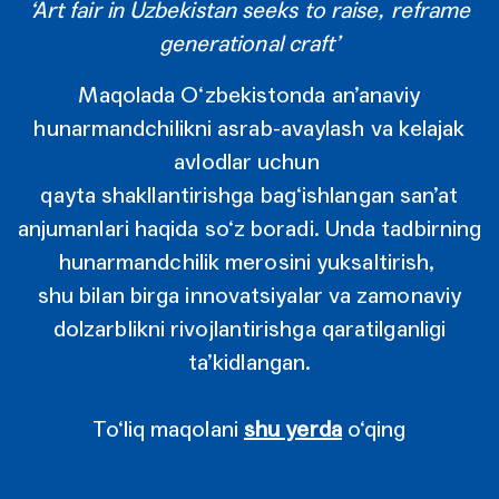
‘Art fair in Uzbekistan seeks to raise, reframe
generational craft’
Maqolada O‘zbekistonda an’anaviy
hunarmandchilikni asrab-avaylash va kelajak
avlodlar uchun
qayta shakllantirishga bag‘ishlangan san’at
anjumanlari haqida so‘z boradi. Unda tadbirning
hunarmandchilik merosini yuksaltirish,
shu bilan birga innovatsiyalar va zamonaviy
dolzarblikni rivojlantirishga qaratilganligi
ta’kidlangan.
To‘liq maqolani
shu yerda
o‘qing