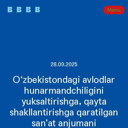
Menu
28.09.2025
O‘zbekistondagi avlodlar
hunarmandchiligini
yuksaltirishga, qayta
shakllantirishga qaratilgan
san’at anjumani