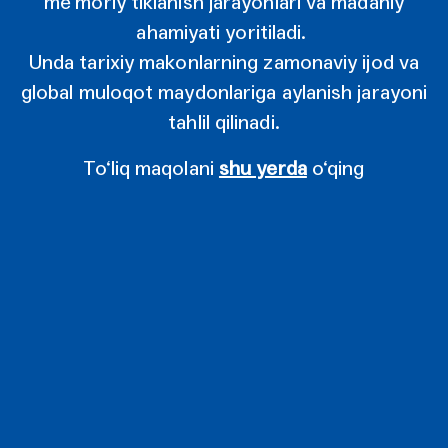
me’moriy tiklanish jarayonlari va madaniy
ahamiyati yoritiladi.
Unda tarixiy makonlarning zamonaviy ijod va
global muloqot maydonlariga aylanish jarayoni
tahlil qilinadi.
To‘liq maqolani
shu yerda
o‘qing