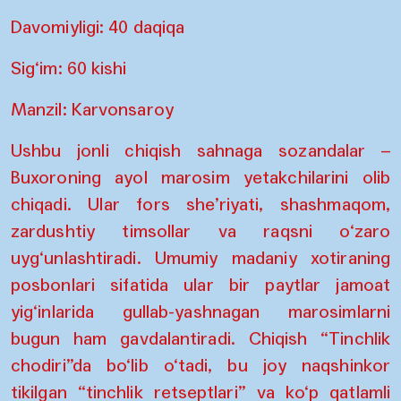
Davomiyligi: 40 daqiqa
Sig‘im: 60 kishi
Manzil: Karvonsaroy
Ushbu jonli chiqish sahnaga sozandalar –
Buxoroning ayol marosim yetakchilarini olib
chiqadi. Ular fors she’riyati, shashmaqom,
zardushtiy timsollar va raqsni o‘zaro
uyg‘unlashtiradi. Umumiy madaniy xotiraning
posbonlari sifatida ular bir paytlar jamoat
yig‘inlarida gullab-yashnagan marosimlarni
bugun ham gavdalantiradi. Chiqish “Tinchlik
chodiri”da bo‘lib o‘tadi, bu joy naqshinkor
tikilgan “tinchlik retseptlari” va ko‘p qatlamli