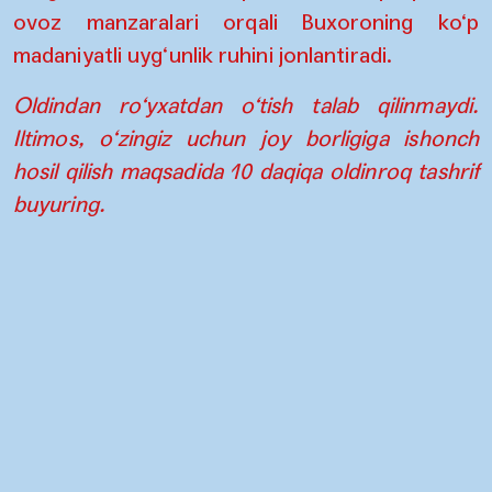
ovoz manzaralari orqali Buxoroning ko‘p
madaniyatli uyg‘unlik ruhini jonlantiradi.
Oldindan ro‘yxatdan o‘tish talab qilinmaydi.
Iltimos, o‘zingiz uchun joy borligiga ishonch
hosil qilish maqsadida 10 daqiqa oldinroq tashrif
buyuring.