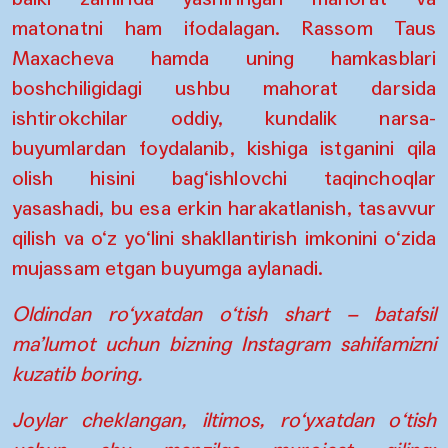
matonatni ham ifodalagan. Rassom Taus
Maxacheva hamda uning hamkasblari
boshchiligidagi ushbu mahorat darsida
ishtirokchilar oddiy, kundalik narsa-
buyumlardan foydalanib, kishiga istganini qila
olish hisini bag‘ishlovchi taqinchoqlar
yasashadi, bu esa erkin harakatlanish, tasavvur
qilish va o‘z yo‘lini shakllantirish imkonini o‘zida
mujassam etgan buyumga aylanadi.
Oldindan ro‘yxatdan o‘tish shart – batafsil
ma’lumot uchun bizning Instagram sahifamizni
kuzatib boring.
Joylar cheklangan, iltimos, ro‘yxatdan o‘tish