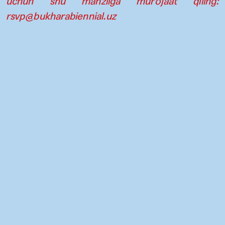
uchun shu manzilga murojaat qiling:
rsvp@bukharabiennial.uz
Aloqa