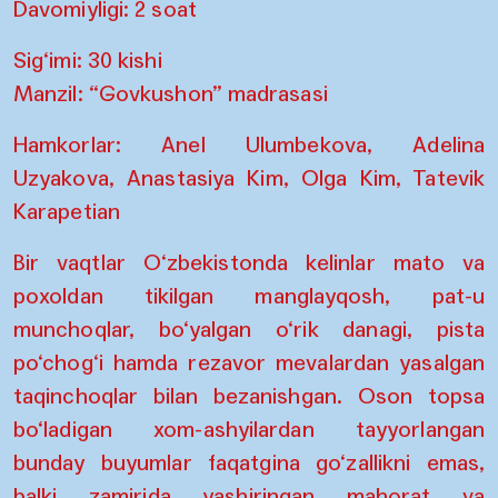
Davomiyligi: 2 soat
Sig‘imi: 30 kishi
Manzil: “Govkushon” madrasasi
Hamkorlar: Anel Ulumbekova, Adelina
Uzyakova, Anastasiya Kim, Olga Kim, Tatevik
Karapetian
Bir vaqtlar O‘zbekistonda kelinlar mato va
poxoldan tikilgan manglayqosh, pat-u
munchoqlar, bo‘yalgan o‘rik danagi, pista
po‘chog‘i hamda rezavor mevalardan yasalgan
taqinchoqlar bilan bezanishgan. Oson topsa
bo‘ladigan xom-ashyilardan tayyorlangan
bunday buyumlar faqatgina go‘zallikni emas,
balki zamirida yashiringan mahorat va