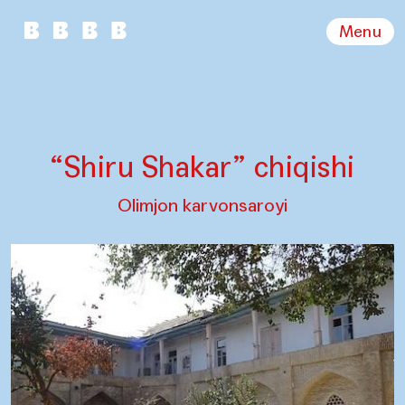
Menu
“Shiru Shakar” chiqishi
Olimjon karvonsaroyi