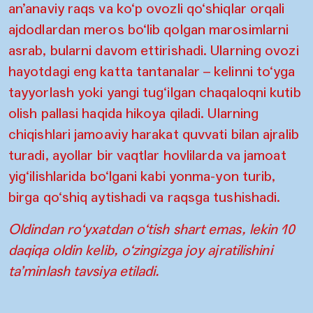
an’anaviy raqs va ko‘p ovozli qo‘shiqlar orqali
ajdodlardan meros bo‘lib qolgan marosimlarni
asrab, bularni davom ettirishadi. Ularning ovozi
hayotdagi eng katta tantanalar – kelinni to‘yga
tayyorlash yoki yangi tug‘ilgan chaqaloqni kutib
olish pallasi haqida hikoya qiladi. Ularning
chiqishlari jamoaviy harakat quvvati bilan ajralib
turadi, ayollar bir vaqtlar hovlilarda va jamoat
yig‘ilishlarida bo‘lgani kabi yonma-yon turib,
birga qo‘shiq aytishadi va raqsga tushishadi.
Oldindan ro‘yxatdan o‘tish shart emas, lekin 10
daqiqa oldin kelib, o‘zingizga joy ajratilishini
ta’minlash tavsiya etiladi.