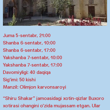
Juma 5-sentabr, 21:00
Shanba 6-sentabr, 10:00
Shanba 6-sentabr, 17:00
Yakshanba 7-sentabr, 10:00
Yakshanba 7-sentabr, 17:00
Davomiyligi: 40 daqiqa
Sig‘imi: 50 kishi
Manzil: Olimjon karvonsaroyi
“Shiru Shakar” jamoasidagi xotin-qizlar Buxoro
xotirasi ohangini o‘zida mujassam etgan. Ular