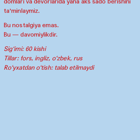
domlari va devorlarida yana aks sado berishini
ta'minlaymiz.
Bu nostalgiya emas.
Bu — davomiylikdir.
Sig‘imi: 60 kishi
Tillar: fors, ingliz, o‘zbek, rus
Ro‘yxatdan o‘tish: talab etilmaydi