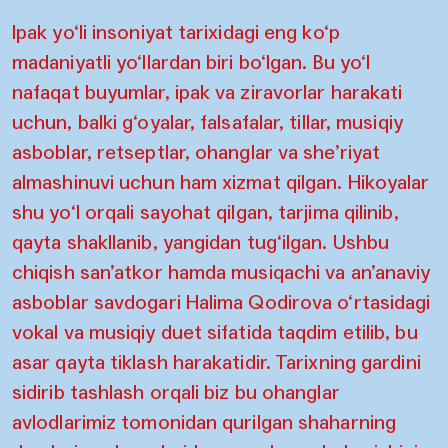
Ipak yo‘li insoniyat tarixidagi eng ko‘p
madaniyatli yo‘llardan biri bo‘lgan. Bu yo‘l
nafaqat buyumlar, ipak va ziravorlar harakati
uchun, balki g‘oyalar, falsafalar, tillar, musiqiy
asboblar, retseptlar, ohanglar va she’riyat
almashinuvi uchun ham xizmat qilgan. Hikoyalar
shu yo‘l orqali sayohat qilgan, tarjima qilinib,
qayta shakllanib, yangidan tug‘ilgan. Ushbu
chiqish san’atkor hamda musiqachi va an’anaviy
asboblar savdogari Halima Qodirova o‘rtasidagi
vokal va musiqiy duet sifatida taqdim etilib, bu
asar qayta tiklash harakatidir. Tarixning gardini
sidirib tashlash orqali biz bu ohanglar
avlodlarimiz tomonidan qurilgan shaharning