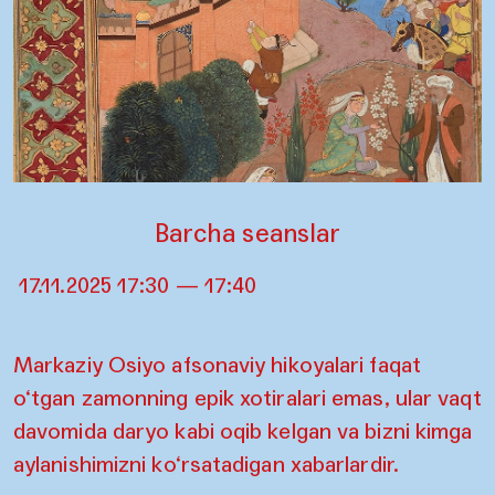
Barcha seanslar
17.11.2025 17:30 — 17:40
Markaziy Osiyo afsonaviy hikoyalari faqat
o‘tgan zamonning epik xotiralari emas, ular vaqt
davomida daryo kabi oqib kelgan va bizni kimga
aylanishimizni ko‘rsatadigan xabarlardir.