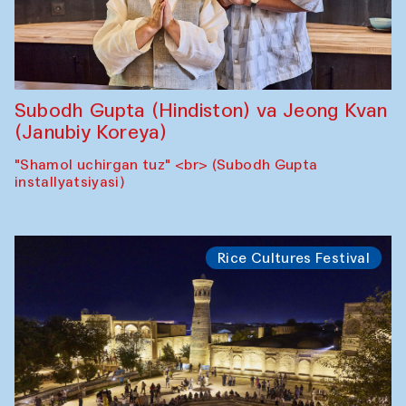
Subodh Gupta (Hindiston) va Jeong Kvan
(Janubiy Koreya)
"Shamol uchirgan tuz" <br> (Subodh Gupta
installyatsiyasi)
Rice Cultures Festival