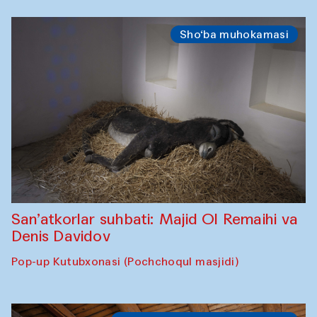
Sho‘ba muhokamasi
San’atkorlar suhbati: Majid Ol Remaihi va
Denis Davidov
Pop-up Kutubxonasi (Pochchoqul masjidi)