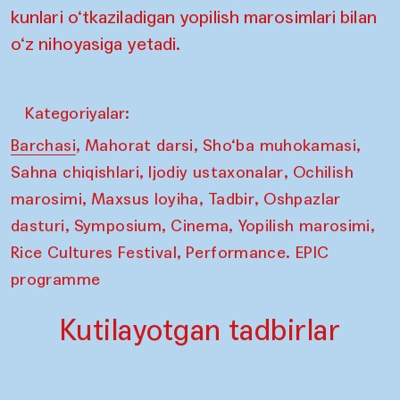
kunlari o‘tkaziladigan yopilish marosimlari bilan
o‘z nihoyasiga yetadi.
Kategoriyalar:
,
,
,
Barchasi
Mahorat darsi
Sho‘ba muhokamasi
,
,
Sahna chiqishlari
Ijodiy ustaxonalar
Ochilish
,
,
,
marosimi
Maxsus loyiha
Tadbir
Oshpazlar
,
,
,
,
dasturi
Symposium
Cinema
Yopilish marosimi
,
Rice Cultures Festival
Performance. EPIC
programme
Kutilayotgan tadbirlar