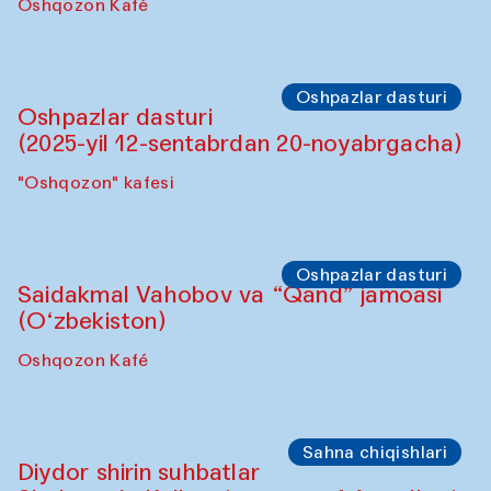
Oshpazlar dasturi
Lilian Kordell (Buyuk Britaniya)
"Oshqozon" kafesi
Oshpazlar dasturi
Saidakmal Vahobov va “Qand” jamoasi
(O‘zbekiston)
Oshqozon Kafé
Oshpazlar dasturi
Oshpazlar dasturi
(2025-yil 12-sentabrdan 20-noyabrgacha)
"Oshqozon" kafesi