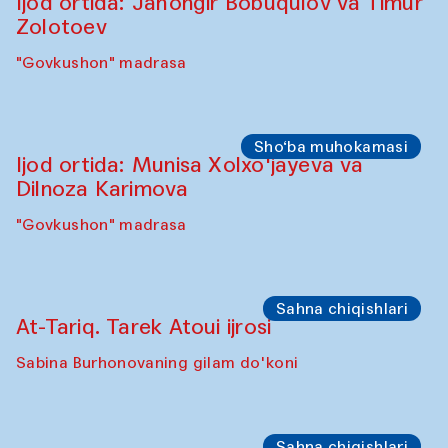
"Oshqozon" kafesi
Oshpazlar dasturi
Yelena Reygades (Meksika)
"Oshqozon" Kafesi
Sho‘ba muhokamasi
Ijod ortida: Jahongir Bobuqulov va Timur
Zolotoev
"Govkushon" madrasa
Sho‘ba muhokamasi
Ijod ortida: Munisa Xolxo'jayeva va
Dilnoza Karimova