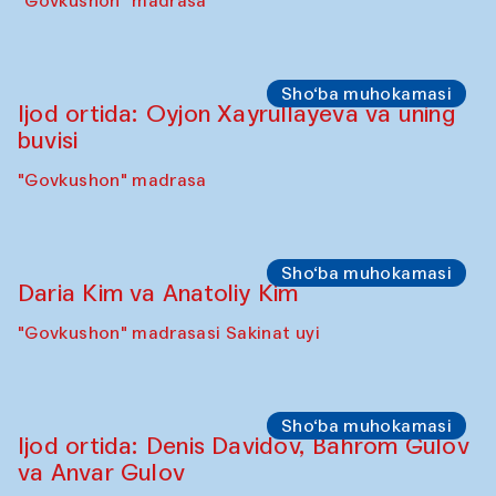
Sho‘ba muhokamasi
Karsten Holler va Diana Kempbell
"Govkushon" madrasa
Sahna chiqishlari
Davlat Toshev bilan so‘fiylik va ijod haqida
ma’ruza va ijro
"Govkushon" madrasa
Sho‘ba muhokamasi
Ijod ortida: Oyjon Xayrullayeva va uning
buvisi
"Govkushon" madrasa