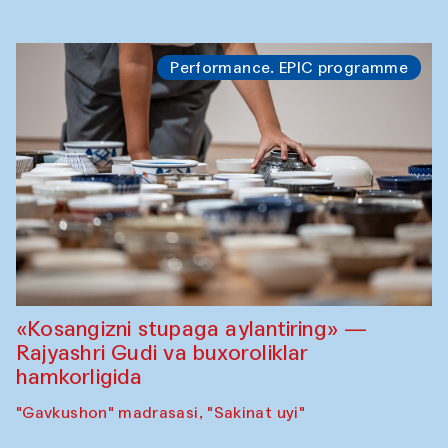
Performance. EPIC programme
«Kosangizni stupaga aylantiring» —
Rajyashri Gudi va buxoroliklar
hamkorligida
"Gavkushon" madrasasi, "Sakinat uyi"