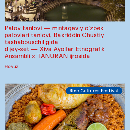
Palov tanlovi — mintaqaviy o‘zbek
palovlari tanlovi, Baxriddin Chustiy
tashabbuschiligida
dijey-set — Xiva Ayollar Etnografik
Ansambli × TANURAN ijrosida
Hovuz
Rice Cultures Festival