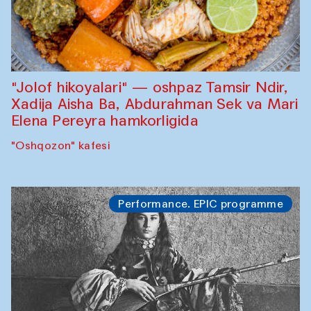
"Jolof hikoyalari" — oshpaz Tamsir Ndir,
Xadija Aisha Ba, Abdurahman Sek va Mari
Elena Pereyra hamkorligida
"Oshqozon" kafesi
Performance. EPIC programme