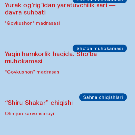
Olimjon karvonsaroyi
Ijodiy ustaxonalar
Panjara yasash bo‘yicha mahorat darsi
“Govkushon” madrasasi
Sho‘ba muhokamasi
Yurak og‘rig‘idan yaratuvchilik sari —
davra suhbati
"Govkushon" madrasasi
Sho‘ba muhokamasi
Yaqin hamkorlik haqida. Sho‘ba