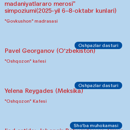
Symposium
"Qayta tiklash san’ati: O‘zbekistonning
madaniyatlararo merosi” simpoziumi.
"Spotlight" sayohatlari (2025-yil 6–8-
oktabr kunlari)
"Govkushon" madrasasi
Symposium
“Qayta tiklash san’ati: O‘zbekistonning
madaniyatlararo merosi”
simpoziumi(2025-yil 6–8-oktabr kunlari)
"Govkushon" madrasasi
Oshpazlar dasturi
Pavel Georganov (O'zbekiston)