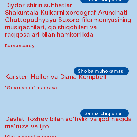
"Govkushon" madrasa
Sahna chiqishlari
At-Tariq. Tarek Atoui ijrosi
Sabina Burhonovaning gilam do'koni
Sahna chiqishlari
Diydor shirin suhbatlar
Shakuntala Kulkarni xoreograf Arundhati
Chattopadhyaya Buxoro filarmoniyasining
musiqachilari, qo‘shiqchilari va
raqqosalari bilan hamkorlikda
Karvonsaroy