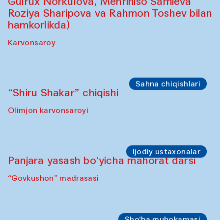
Sahna chiqishlari
Safar – Qo‘g‘irchoqlar yurishi
(Kamruzzamon Shadhin Zavqiddin
Yodgorov bilan hamkorlikda)
Karvonsaroydan boshlanadi
Sahna chiqishlari
Buxoro tinchlik agentligi – Sozandalar
chiqishi (Anna Lublina Feruza Asatova,
Gulrux Norkulova, Mehriniso Samieva
Roziya Sharipova va Rahmon Toshev bilan
hamkorlikda)
Karvonsaroy
Sahna chiqishlari
“Shiru Shakar” chiqishi