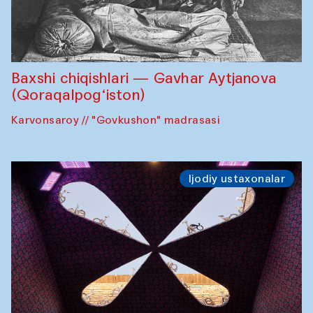
Baxshi chiqishlari — Gavhar Aytjanova
(Qoraqalpog‘iston)
Karvonsaroy // "Govkushon" madrasasi
Ijodiy ustaxonalar