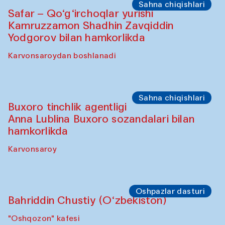
Olimjon karvonsaroyi
Oshpazlar dasturi
Yekaterina Yenileyeva, Aleksandr
Tolkachev, Vladimir Kogay (O‘zbekiston)
"Oshqozon" kafesi
Sahna chiqishlari
Safar – Qo‘g‘irchoqlar yurishi
Kamruzzamon Shadhin Zavqiddin
Yodgorov bilan hamkorlikda
Karvonsaroydan boshlanadi