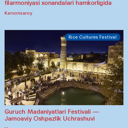
filarmoniyasi xonandalari hamkorligida
Karvonsaroy
Rice Cultures Festival
Guruch Madaniyatlari Festivali —
Jamoaviy Oshpazlik Uchrashuvi