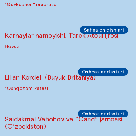
Sho‘ba muhokamasi
Daria Kim va Anatoliy Kim
"Govkushon" madrasasi Sakinat uyi
Sho‘ba muhokamasi
Ijod ortida: Denis Davidov, Bahrom Gulov
va Anvar Gulov
"Govkushon" madrasa
Sahna chiqishlari
Karnaylar namoyishi. Tarek Atoui ijrosi
Hovuz