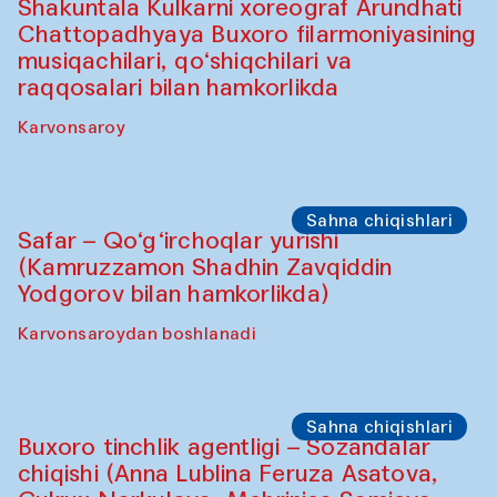
Oshpazlar dasturi
Saidakmal Vahobov va “Qand” jamoasi
(O‘zbekiston)
Oshqozon Kafé
Sahna chiqishlari
Diydor shirin suhbatlar
Shakuntala Kulkarni xoreograf Arundhati
Chattopadhyaya Buxoro filarmoniyasining
musiqachilari, qo‘shiqchilari va
raqqosalari bilan hamkorlikda
Karvonsaroy