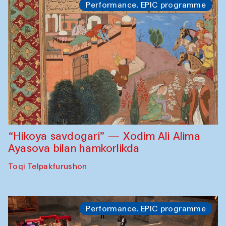
Performance. EPIC programme
“Hikoya savdogari” — Xodim Ali Alima
Ayasova bilan hamkorlikda
Toqi Telpakfurushon
Performance. EPIC programme