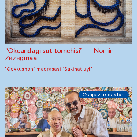
“Okeandagi sut tomchisi” — Nomin
Zezegmaa
"Govkushon" madrasasi "Sakinat uyi"
Oshpazlar dasturi