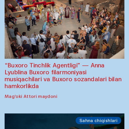
“Buxoro Tinchlik Agentligi” — Anna
Lyublina Buxoro filarmoniyasi
musiqachilari va Buxoro sozandalari bilan
hamkorlikda
Mag‘oki Attori maydoni
Sahna chiqishlari