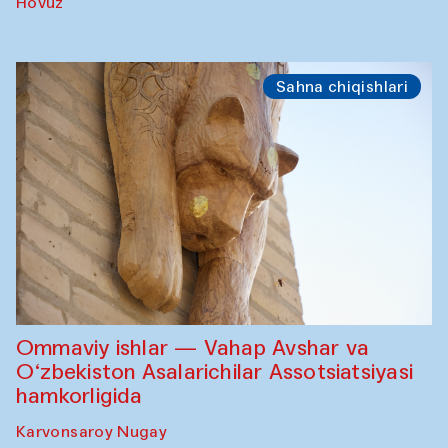
Hovuz
Sahna chiqishlari
Ommaviy ishlar — Vahap Avshar va
O‘zbekiston Asalarichilar Assotsiatsiyasi
hamkorligida
Karvonsaroy Nugay