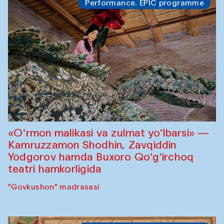
Performance. EPIC programme
«O‘rmon malikasi va zulmat yo‘lbarsi» —
Kamruzzamon Shodhin, Zavqiddin
Yodgorov hamda Buxoro Qo‘g‘irchoq
teatri hamkorligida
"Govkushon" madrasasi