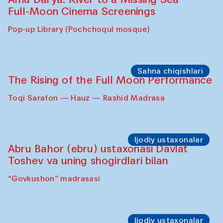
Full-Moon Cinema Screenings
Pop-up Library (Pochchoqul mosque)
Sahna chiqishlari
The Rising of the Full Moon Performance
Toqi Sarafon — Hauz — Rashid Madrasa
Ijodiy ustaxonalar
Abru Bahor (ebru) ustaxonasi Davlat
Toshev va uning shogirdlari bilan
“Govkushon” madrasasi
Ijodiy ustaxonalar