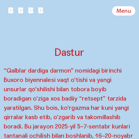
Menu
Dastur
“Qalblar dardiga darmon” nomidagi birinchi
Buxoro biyennalesi vaqt o‘tishi va yangi
unsurlar qo‘shilishi bilan tobora boyib
boradigan o‘ziga xos badiiy “retsept” tarzida
yaratilgan. Shu bois, ko‘rgazma har kuni yangi
qirralar kasb etib, o‘zgarib va takomillashib
boradi. Bu jarayon 2025-yil 5–7-sentabr kunlari
tantanali ochilish bilan boshlanib, 16–20-noyabr