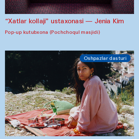
“Xatlar kollaji” ustaxonasi — Jenia Kim
Pop-up kutubxona (Pochchoqul masjidi)
Oshpazlar dasturi