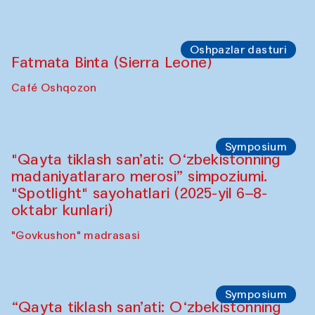
Sahna chiqishlari
Buxoro tinchlik agentligi
Anna Lublina Buxoro sozandalari bilan
hamkorlikda
Karvonsaroy
Oshpazlar dasturi
Bahriddin Chustiy (O‘zbekiston)
"Oshqozon" kafesi
Oshpazlar dasturi
Fatmata Binta (Sierra Leone)
Café Oshqozon