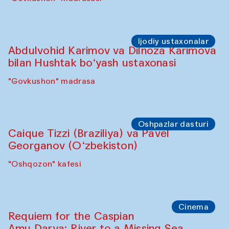
Ijodiy ustaxonalar
Abdulvohid Karimov va Dilnoza Karimova
bilan Hushtak bo‘yash ustaxonasi
"Govkushon" madrasa
Oshpazlar dasturi
Caique Tizzi (Braziliya) va Pavel
Georganov (O‘zbekiston)
"Oshqozon" kafesi
Cinema
Requiem for the Caspian
Amu Darya: River to a Missing Sea