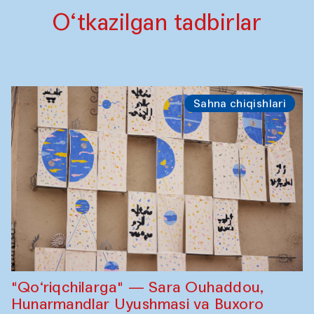
O‘tkazilgan tadbirlar
Sahna chiqishlari
"Qo‘riqchilarga" — Sara Ouhaddou,
Hunarmandlar Uyushmasi va Buxoro