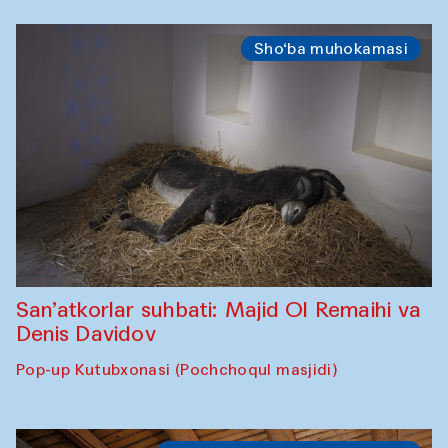
Sho‘ba muhokamasi
San’atkorlar suhbati: Majid Ol Remaihi va
Denis Davidov
Pop-up Kutubxonasi (Pochchoqul masjidi)