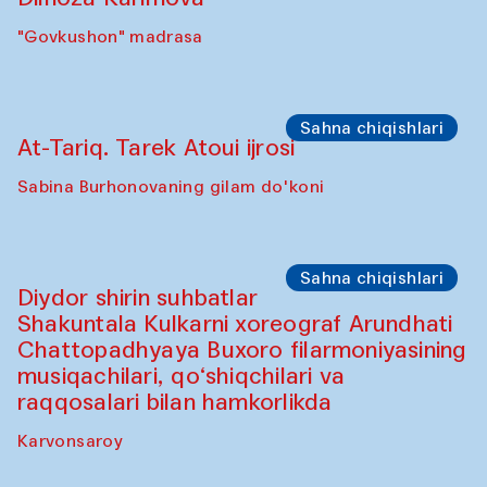
Oshpazlar dasturi
Pavel Georganov (O'zbekiston)
"Oshqozon" kafesi
Oshpazlar dasturi
Yelena Reygades (Meksika)
"Oshqozon" Kafesi
Sho‘ba muhokamasi
Ijod ortida: Jahongir Bobuqulov va Timur
Zolotoev
"Govkushon" madrasa