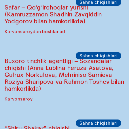
(2025-yil 12-sentabrdan 20-noyabrgacha)
"Oshqozon" kafesi
Oshpazlar dasturi
Saidakmal Vahobov va “Qand” jamoasi
(O‘zbekiston)
Oshqozon Kafé
Sahna chiqishlari
Diydor shirin suhbatlar
Shakuntala Kulkarni xoreograf Arundhati
Chattopadhyaya Buxoro filarmoniyasining
musiqachilari, qo‘shiqchilari va
raqqosalari bilan hamkorlikda
Karvonsaroy