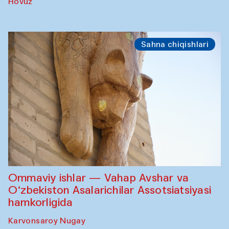
Hovuz
Sahna chiqishlari
Ommaviy ishlar — Vahap Avshar va
O‘zbekiston Asalarichilar Assotsiatsiyasi
hamkorligida
Karvonsaroy Nugay