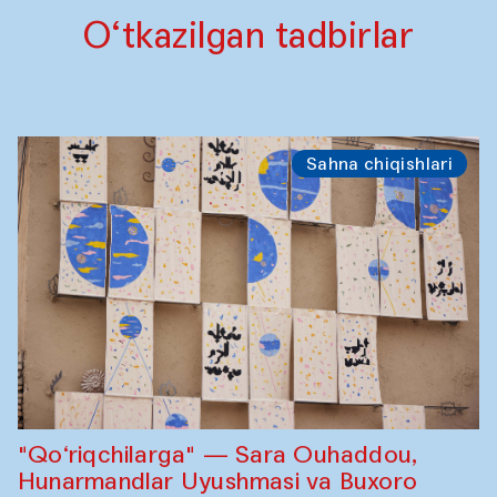
O‘tkazilgan tadbirlar
Sahna chiqishlari
"Qo‘riqchilarga" — Sara Ouhaddou,
Hunarmandlar Uyushmasi va Buxoro