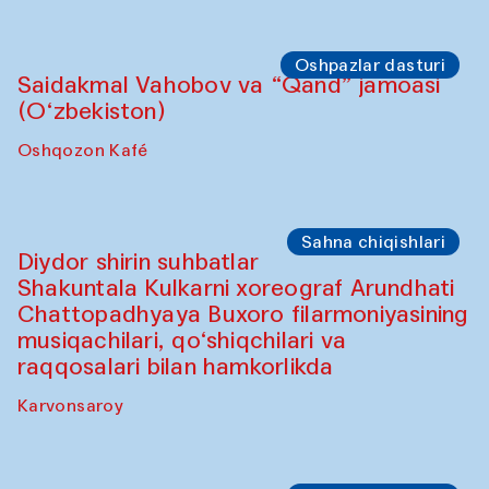
Hovuz
Oshpazlar dasturi
Lilian Kordell (Buyuk Britaniya)
"Oshqozon" kafesi
Oshpazlar dasturi
Saidakmal Vahobov va “Qand” jamoasi
(O‘zbekiston)
Oshqozon Kafé
Oshpazlar dasturi
Oshpazlar dasturi