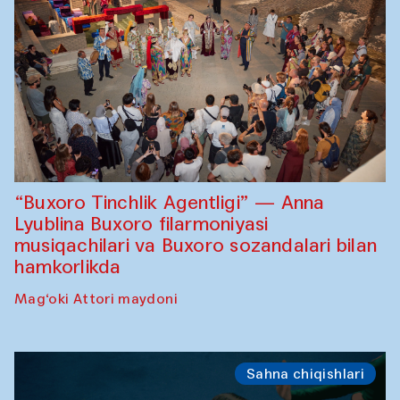
“Buxoro Tinchlik Agentligi” — Anna
Lyublina Buxoro filarmoniyasi
musiqachilari va Buxoro sozandalari bilan
hamkorlikda
Mag‘oki Attori maydoni
Sahna chiqishlari