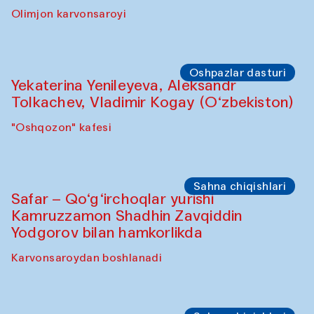
Yunus Farmonov bilan akvarel rangtasvir
ustaxonasi
"Govkushon" madrasasi
Sahna chiqishlari
“Shiru Shakar” chiqishi
Olimjon karvonsaroyi
Oshpazlar dasturi