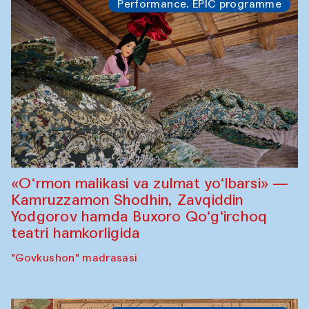
Performance. EPIC programme
«O‘rmon malikasi va zulmat yo‘lbarsi» —
Kamruzzamon Shodhin, Zavqiddin
Yodgorov hamda Buxoro Qo‘g‘irchoq
teatri hamkorligida
"Govkushon" madrasasi