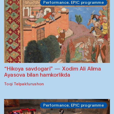
Performance. EPIC programme
“Hikoya savdogari” — Xodim Ali Alima
Ayasova bilan hamkorlikda
Toqi Telpakfurushon
Performance. EPIC programme