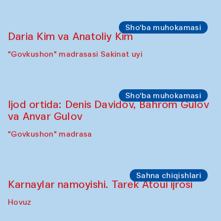
Karvonsaroy
Sho‘ba muhokamasi
Karsten Holler va Diana Kempbell
"Govkushon" madrasa
Sahna chiqishlari
Davlat Toshev bilan so‘fiylik va ijod haqida
ma’ruza va ijro
"Govkushon" madrasa
Sho‘ba muhokamasi
Ijod ortida: Oyjon Xayrullayeva va uning