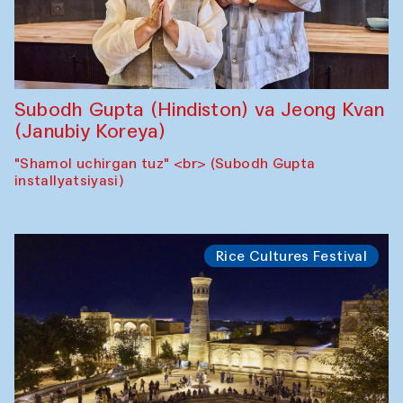
Subodh Gupta (Hindiston) va Jeong Kvan
(Janubiy Koreya)
"Shamol uchirgan tuz" <br> (Subodh Gupta
installyatsiyasi)
Rice Cultures Festival