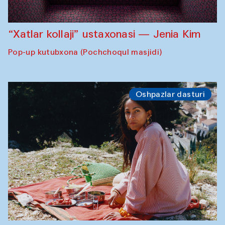
“Xatlar kollaji” ustaxonasi — Jenia Kim
Pop-up kutubxona (Pochchoqul masjidi)
Oshpazlar dasturi