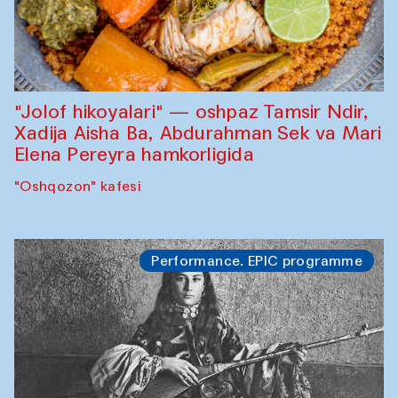
"Jolof hikoyalari" — oshpaz Tamsir Ndir,
Xadija Aisha Ba, Abdurahman Sek va Mari
Elena Pereyra hamkorligida
"Oshqozon" kafesi
Performance. EPIC programme