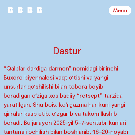
Menu
Dastur
“Qalblar dardiga darmon” nomidagi birinchi
Buxoro biyennalesi vaqt o‘tishi va yangi
unsurlar qo‘shilishi bilan tobora boyib
boradigan o‘ziga xos badiiy “retsept” tarzida
yaratilgan. Shu bois, ko‘rgazma har kuni yangi
qirralar kasb etib, o‘zgarib va takomillashib
boradi. Bu jarayon 2025-yil 5–7-sentabr kunlari
tantanali ochilish bilan boshlanib, 16–20-noyabr