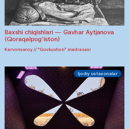
Baxshi chiqishlari — Gavhar Aytjanova
(Qoraqalpog‘iston)
Karvonsaroy // "Govkushon" madrasasi
Ijodiy ustaxonalar