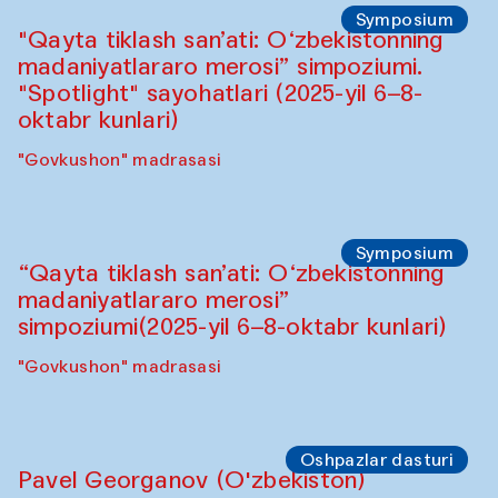
Sahna chiqishlari
Buxoro tinchlik agentligi
Anna Lublina Buxoro sozandalari bilan
hamkorlikda
Karvonsaroy
Oshpazlar dasturi
Bahriddin Chustiy (O‘zbekiston)
"Oshqozon" kafesi
Oshpazlar dasturi
Fatmata Binta (Sierra Leone)