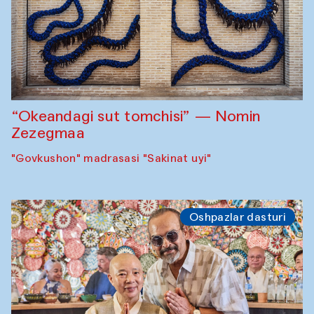
“Okeandagi sut tomchisi” — Nomin
Zezegmaa
"Govkushon" madrasasi "Sakinat uyi"
Oshpazlar dasturi