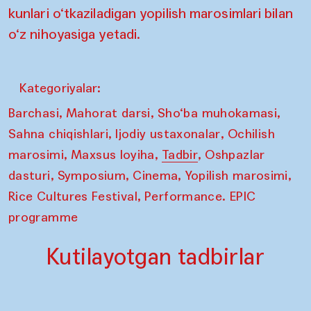
kunlari o‘tkaziladigan yopilish marosimlari bilan
o‘z nihoyasiga yetadi.
Kategoriyalar:
,
,
,
Barchasi
Mahorat darsi
Sho‘ba muhokamasi
,
,
Sahna chiqishlari
Ijodiy ustaxonalar
Ochilish
,
,
,
marosimi
Maxsus loyiha
Tadbir
Oshpazlar
,
,
,
,
dasturi
Symposium
Cinema
Yopilish marosimi
,
Rice Cultures Festival
Performance. EPIC
programme
Kutilayotgan tadbirlar