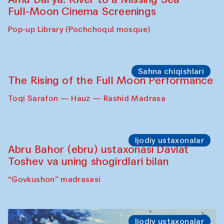
Caique Tizzi (Braziliya) va Pavel
Georganov (O‘zbekiston)
"Oshqozon" kafesi
Cinema
Requiem for the Caspian
Amu Darya: River to a Missing Sea
Full-Moon Cinema Screenings
Pop-up Library (Pochchoqul mosque)
Sahna chiqishlari
The Rising of the Full Moon Performance