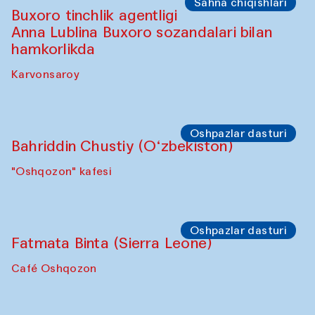
Yekaterina Yenileyeva, Aleksandr
Tolkachev, Vladimir Kogay (O‘zbekiston)
"Oshqozon" kafesi
Sahna chiqishlari
Safar – Qo‘g‘irchoqlar yurishi
Kamruzzamon Shadhin Zavqiddin
Yodgorov bilan hamkorlikda
Karvonsaroydan boshlanadi