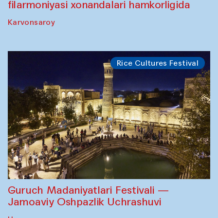
filarmoniyasi xonandalari hamkorligida
Karvonsaroy
Rice Cultures Festival
Guruch Madaniyatlari Festivali —
Jamoaviy Oshpazlik Uchrashuvi