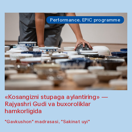
Performance. EPIC programme
«Kosangizni stupaga aylantiring» —
Rajyashri Gudi va buxoroliklar
hamkorligida
"Gavkushon" madrasasi, "Sakinat uyi"