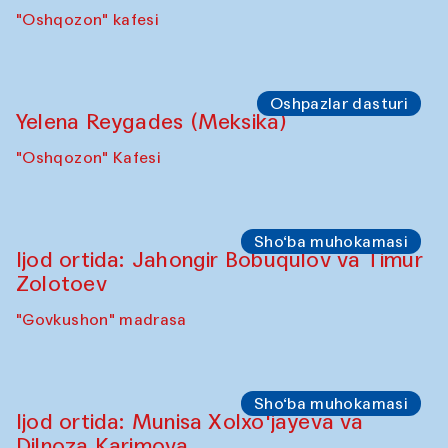
Café Oshqozon
Symposium
"Qayta tiklash san’ati: O‘zbekistonning
madaniyatlararo merosi” simpoziumi.
"Spotlight" sayohatlari (2025-yil 6–8-
oktabr kunlari)
"Govkushon" madrasasi
Symposium
“Qayta tiklash san’ati: O‘zbekistonning
madaniyatlararo merosi”
simpoziumi(2025-yil 6–8-oktabr kunlari)
"Govkushon" madrasasi