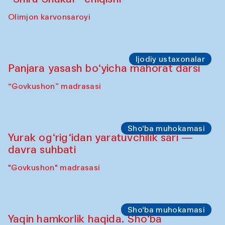
Sahna chiqishlari
Safar – Qo‘g‘irchoqlar yurishi
(Kamruzzamon Shadhin Zavqiddin
Yodgorov bilan hamkorlikda)
Karvonsaroydan boshlanadi
Sahna chiqishlari
Buxoro tinchlik agentligi – Sozandalar
chiqishi (Anna Lublina Feruza Asatova,
Gulrux Norkulova, Mehriniso Samieva
Roziya Sharipova va Rahmon Toshev bilan
hamkorlikda)
Karvonsaroy