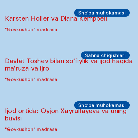
Sho‘ba muhokamasi
Ijod ortida: Munisa Xolxo'jayeva va
Dilnoza Karimova
"Govkushon" madrasa
Sahna chiqishlari
At-Tariq. Tarek Atoui ijrosi
Sabina Burhonovaning gilam do'koni
Sahna chiqishlari
Diydor shirin suhbatlar
Shakuntala Kulkarni xoreograf Arundhati
Chattopadhyaya Buxoro filarmoniyasining
musiqachilari, qo‘shiqchilari va
raqqosalari bilan hamkorlikda