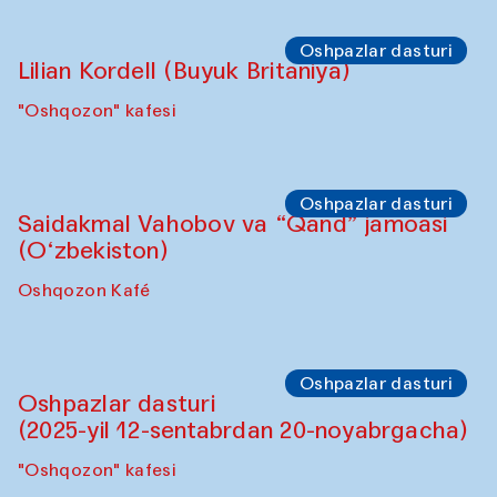
buvisi
"Govkushon" madrasa
Sho‘ba muhokamasi
Daria Kim va Anatoliy Kim
"Govkushon" madrasasi Sakinat uyi
Sho‘ba muhokamasi
Ijod ortida: Denis Davidov, Bahrom Gulov
va Anvar Gulov
"Govkushon" madrasa
Sahna chiqishlari
Karnaylar namoyishi. Tarek Atoui ijrosi