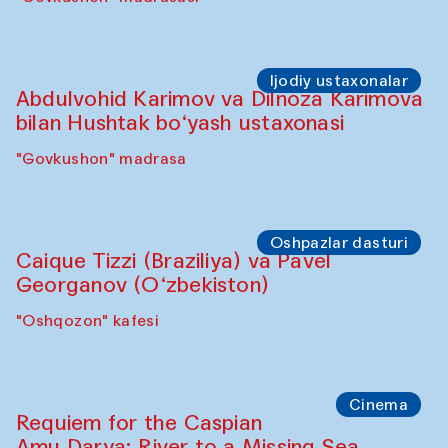
Ijodiy ustaxonalar
Abdulvohid Karimov va Dilnoza Karimova
bilan Hushtak bo‘yash ustaxonasi
"Govkushon" madrasa
Oshpazlar dasturi