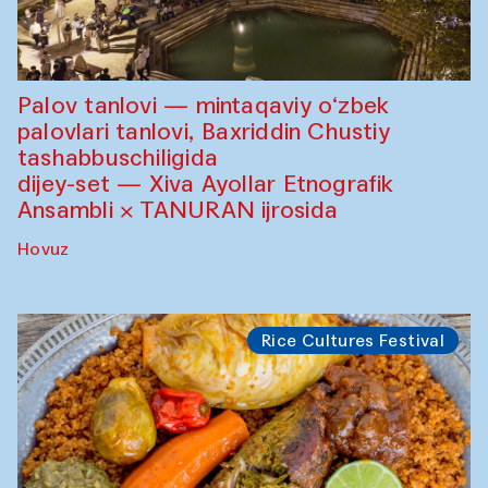
Palov tanlovi — mintaqaviy o‘zbek
palovlari tanlovi, Baxriddin Chustiy
tashabbuschiligida
dijey-set — Xiva Ayollar Etnografik
Ansambli × TANURAN ijrosida
Hovuz
Rice Cultures Festival