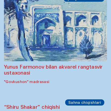
Toqi Sarafon — Hauz — Rashid Madrasa
Ijodiy ustaxonalar
Abru Bahor (ebru) ustaxonasi Davlat
Toshev va uning shogirdlari bilan
“Govkushon” madrasasi
Ijodiy ustaxonalar