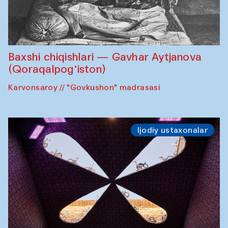
Baxshi chiqishlari — Gavhar Aytjanova
(Qoraqalpog‘iston)
Karvonsaroy // "Govkushon" madrasasi
Ijodiy ustaxonalar