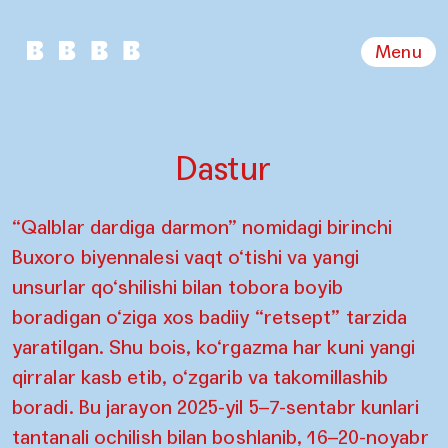
Menu
Dastur
“Qalblar dardiga darmon” nomidagi birinchi
Buxoro biyennalesi vaqt o‘tishi va yangi
unsurlar qo‘shilishi bilan tobora boyib
boradigan o‘ziga xos badiiy “retsept” tarzida
yaratilgan. Shu bois, ko‘rgazma har kuni yangi
qirralar kasb etib, o‘zgarib va takomillashib
boradi. Bu jarayon 2025-yil 5–7-sentabr kunlari
tantanali ochilish bilan boshlanib, 16–20-noyabr