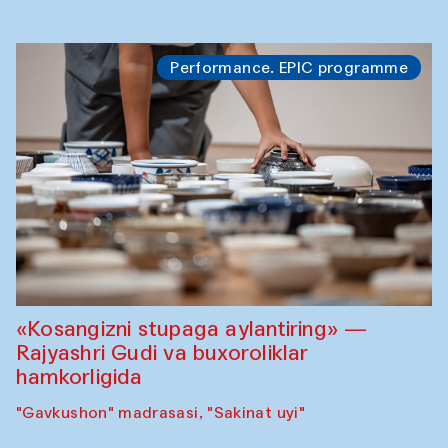
Performance. EPIC programme
«Kosangizni stupaga aylantiring» —
Rajyashri Gudi va buxoroliklar
hamkorligida
"Gavkushon" madrasasi, "Sakinat uyi"