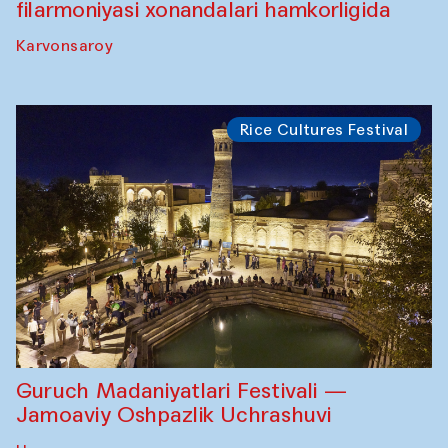
filarmoniyasi xonandalari hamkorligida
Karvonsaroy
Rice Cultures Festival
Guruch Madaniyatlari Festivali —
Jamoaviy Oshpazlik Uchrashuvi