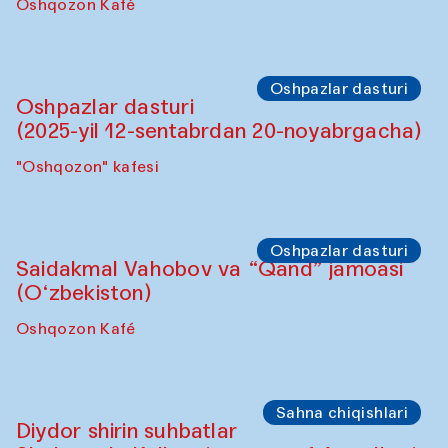
Oshpazlar dasturi
Lilian Kordell (Buyuk Britaniya)
"Oshqozon" kafesi
Oshpazlar dasturi
Saidakmal Vahobov va “Qand” jamoasi
(O‘zbekiston)
Oshqozon Kafé
Oshpazlar dasturi
Oshpazlar dasturi
(2025-yil 12-sentabrdan 20-noyabrgacha)
"Oshqozon" kafesi