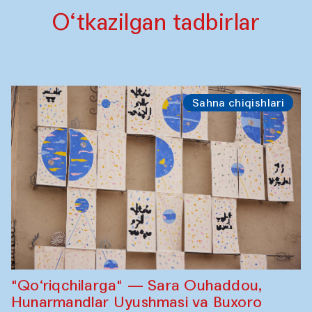
O‘tkazilgan tadbirlar
Sahna chiqishlari
"Qo‘riqchilarga" — Sara Ouhaddou,
Hunarmandlar Uyushmasi va Buxoro