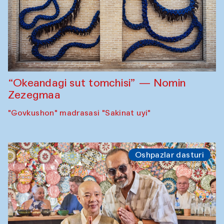
“Okeandagi sut tomchisi” — Nomin
Zezegmaa
"Govkushon" madrasasi "Sakinat uyi"
Oshpazlar dasturi