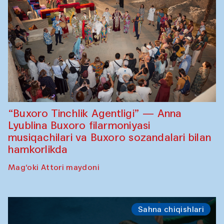
“Buxoro Tinchlik Agentligi” — Anna
Lyublina Buxoro filarmoniyasi
musiqachilari va Buxoro sozandalari bilan
hamkorlikda
Mag‘oki Attori maydoni
Sahna chiqishlari