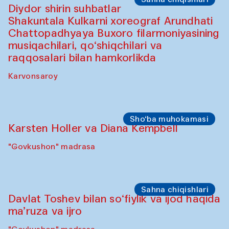
"Govkushon" madrasa
Sahna chiqishlari
At-Tariq. Tarek Atoui ijrosi
Sabina Burhonovaning gilam do'koni
Sahna chiqishlari
Diydor shirin suhbatlar
Shakuntala Kulkarni xoreograf Arundhati
Chattopadhyaya Buxoro filarmoniyasining
musiqachilari, qo‘shiqchilari va
raqqosalari bilan hamkorlikda
Karvonsaroy