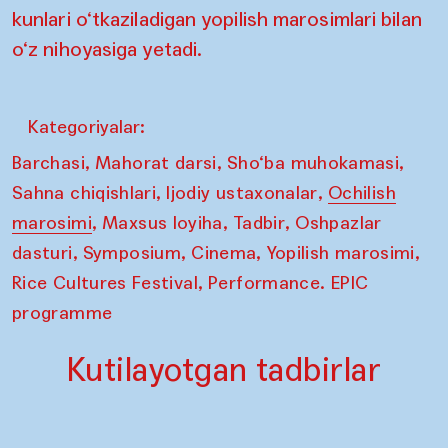
kunlari o‘tkaziladigan yopilish marosimlari bilan
o‘z nihoyasiga yetadi.
Kategoriyalar:
,
,
,
Barchasi
Mahorat darsi
Sho‘ba muhokamasi
,
,
Sahna chiqishlari
Ijodiy ustaxonalar
Ochilish
,
,
,
marosimi
Maxsus loyiha
Tadbir
Oshpazlar
,
,
,
,
dasturi
Symposium
Cinema
Yopilish marosimi
,
Rice Cultures Festival
Performance. EPIC
programme
Kutilayotgan tadbirlar