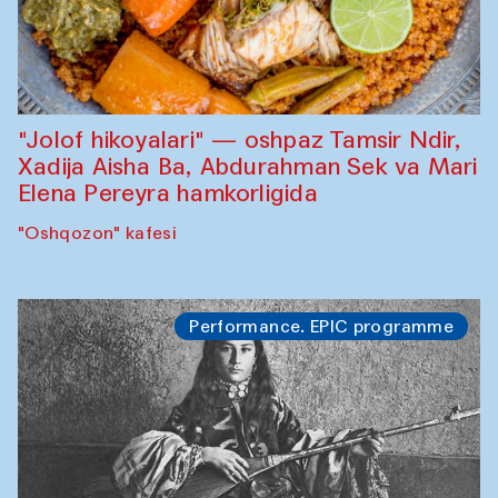
"Jolof hikoyalari" — oshpaz Tamsir Ndir,
Xadija Aisha Ba, Abdurahman Sek va Mari
Elena Pereyra hamkorligida
"Oshqozon" kafesi
Performance. EPIC programme