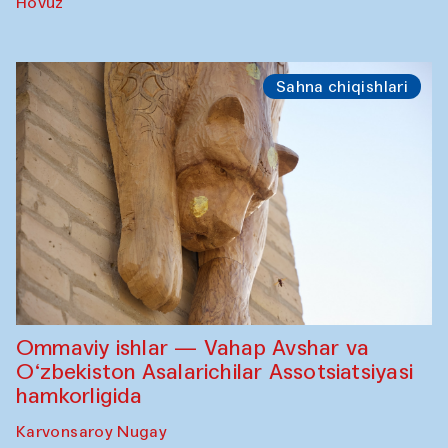
Hovuz
Sahna chiqishlari
Ommaviy ishlar — Vahap Avshar va
O‘zbekiston Asalarichilar Assotsiatsiyasi
hamkorligida
Karvonsaroy Nugay