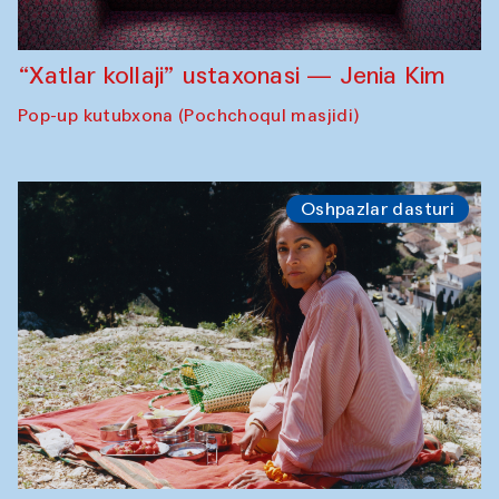
“Xatlar kollaji” ustaxonasi — Jenia Kim
Pop-up kutubxona (Pochchoqul masjidi)
Oshpazlar dasturi