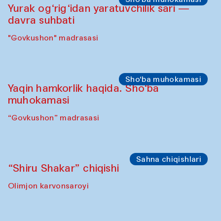
Olimjon karvonsaroyi
Ijodiy ustaxonalar
Panjara yasash bo‘yicha mahorat darsi
“Govkushon” madrasasi
Sho‘ba muhokamasi
Yurak og‘rig‘idan yaratuvchilik sari —
davra suhbati
"Govkushon" madrasasi
Sho‘ba muhokamasi
Yaqin hamkorlik haqida. Sho‘ba