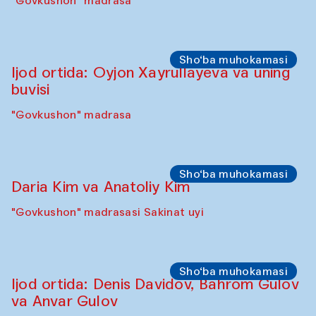
Sho‘ba muhokamasi
Karsten Holler va Diana Kempbell
"Govkushon" madrasa
Sahna chiqishlari
Davlat Toshev bilan so‘fiylik va ijod haqida
ma’ruza va ijro
"Govkushon" madrasa
Sho‘ba muhokamasi
Ijod ortida: Oyjon Xayrullayeva va uning
buvisi
"Govkushon" madrasa