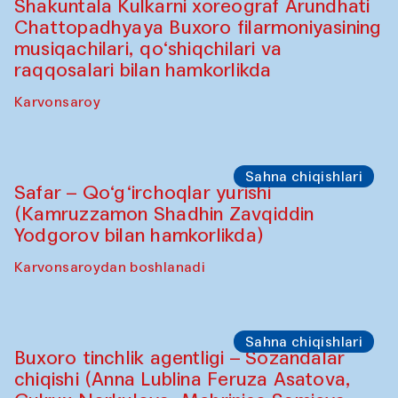
Oshpazlar dasturi
Saidakmal Vahobov va “Qand” jamoasi
(O‘zbekiston)
Oshqozon Kafé
Sahna chiqishlari
Diydor shirin suhbatlar
Shakuntala Kulkarni xoreograf Arundhati
Chattopadhyaya Buxoro filarmoniyasining
musiqachilari, qo‘shiqchilari va
raqqosalari bilan hamkorlikda
Karvonsaroy