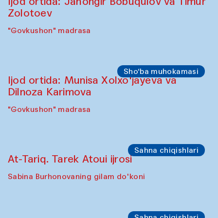
"Oshqozon" kafesi
Oshpazlar dasturi
Yelena Reygades (Meksika)
"Oshqozon" Kafesi
Sho‘ba muhokamasi
Ijod ortida: Jahongir Bobuqulov va Timur
Zolotoev
"Govkushon" madrasa
Sho‘ba muhokamasi
Ijod ortida: Munisa Xolxo'jayeva va
Dilnoza Karimova