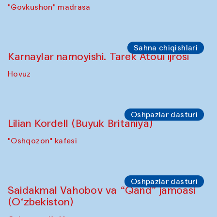
Sho‘ba muhokamasi
Daria Kim va Anatoliy Kim
"Govkushon" madrasasi Sakinat uyi
Sho‘ba muhokamasi
Ijod ortida: Denis Davidov, Bahrom Gulov
va Anvar Gulov
"Govkushon" madrasa
Sahna chiqishlari
Karnaylar namoyishi. Tarek Atoui ijrosi
Hovuz