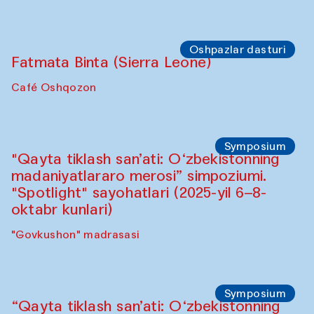
Sahna chiqishlari
Buxoro tinchlik agentligi
Anna Lublina Buxoro sozandalari bilan
hamkorlikda
Karvonsaroy
Oshpazlar dasturi
Bahriddin Chustiy (O‘zbekiston)
"Oshqozon" kafesi
Oshpazlar dasturi
Fatmata Binta (Sierra Leone)
Café Oshqozon