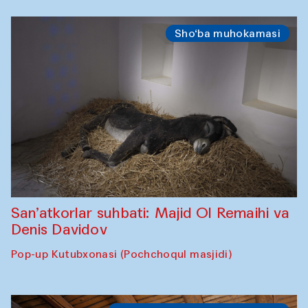
Sho‘ba muhokamasi
San’atkorlar suhbati: Majid Ol Remaihi va
Denis Davidov
Pop-up Kutubxonasi (Pochchoqul masjidi)