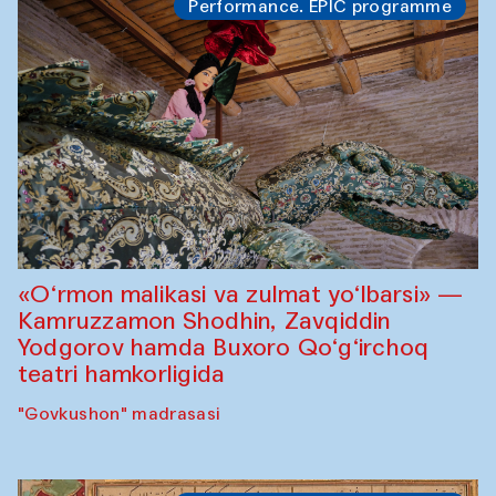
Performance. EPIC programme
«O‘rmon malikasi va zulmat yo‘lbarsi» —
Kamruzzamon Shodhin, Zavqiddin
Yodgorov hamda Buxoro Qo‘g‘irchoq
teatri hamkorligida
"Govkushon" madrasasi