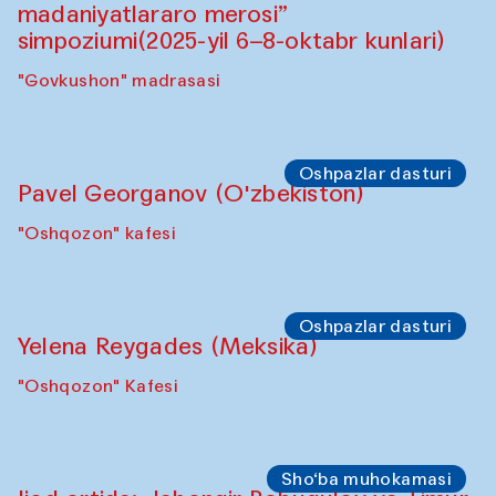
Symposium
"Qayta tiklash san’ati: O‘zbekistonning
madaniyatlararo merosi” simpoziumi.
"Spotlight" sayohatlari (2025-yil 6–8-
oktabr kunlari)
"Govkushon" madrasasi
Symposium
“Qayta tiklash san’ati: O‘zbekistonning
madaniyatlararo merosi”
simpoziumi(2025-yil 6–8-oktabr kunlari)
"Govkushon" madrasasi
Oshpazlar dasturi
Pavel Georganov (O'zbekiston)