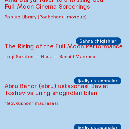
Full-Moon Cinema Screenings
Pop-up Library (Pochchoqul mosque)
Sahna chiqishlari
The Rising of the Full Moon Performance
Toqi Sarafon — Hauz — Rashid Madrasa
Ijodiy ustaxonalar
Abru Bahor (ebru) ustaxonasi Davlat
Toshev va uning shogirdlari bilan
“Govkushon” madrasasi
Ijodiy ustaxonalar