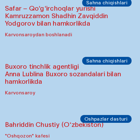
Olimjon karvonsaroyi
Oshpazlar dasturi
Yekaterina Yenileyeva, Aleksandr
Tolkachev, Vladimir Kogay (O‘zbekiston)
"Oshqozon" kafesi
Sahna chiqishlari
Safar – Qo‘g‘irchoqlar yurishi
Kamruzzamon Shadhin Zavqiddin
Yodgorov bilan hamkorlikda
Karvonsaroydan boshlanadi