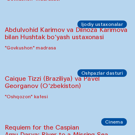
Ijodiy ustaxonalar
Abdulvohid Karimov va Dilnoza Karimova
bilan Hushtak bo‘yash ustaxonasi
"Govkushon" madrasa
Oshpazlar dasturi
Caique Tizzi (Braziliya) va Pavel
Georganov (O‘zbekiston)
"Oshqozon" kafesi
Cinema
Requiem for the Caspian
Amu Darya: River to a Missing Sea