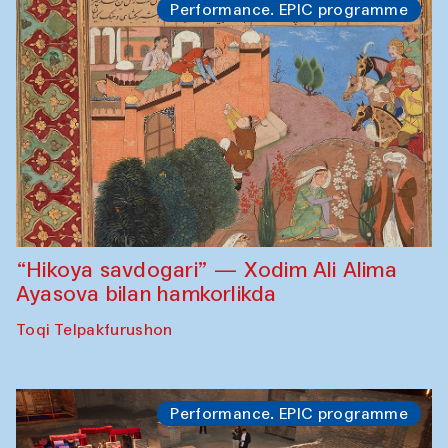
Performance. EPIC programme
“Hikoya savdogari” — Xodim Ali Alima
Ayasova bilan hamkorlikda
Toqi Telpakfurushon
Performance. EPIC programme