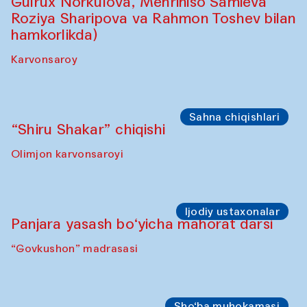
Sahna chiqishlari
Safar – Qo‘g‘irchoqlar yurishi
(Kamruzzamon Shadhin Zavqiddin
Yodgorov bilan hamkorlikda)
Karvonsaroydan boshlanadi
Sahna chiqishlari
Buxoro tinchlik agentligi – Sozandalar
chiqishi (Anna Lublina Feruza Asatova,
Gulrux Norkulova, Mehriniso Samieva
Roziya Sharipova va Rahmon Toshev bilan
hamkorlikda)
Karvonsaroy
Sahna chiqishlari
“Shiru Shakar” chiqishi