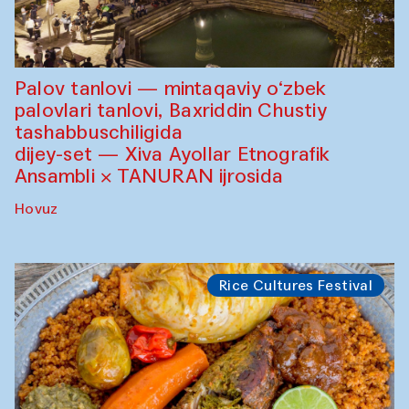
Palov tanlovi — mintaqaviy o‘zbek
palovlari tanlovi, Baxriddin Chustiy
tashabbuschiligida
dijey-set — Xiva Ayollar Etnografik
Ansambli × TANURAN ijrosida
Hovuz
Rice Cultures Festival