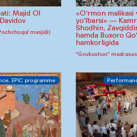
«O‘rmon malikasi 
ati: Majid Ol
yo‘lbarsi» — Kam
 Davidov
Shodhin, Zavqidd
Pochchoqul masjidi)
hamda Buxoro Qo‘g
hamkorligida
"Govkushon" madrasas
nce. EPIC programme
Performan