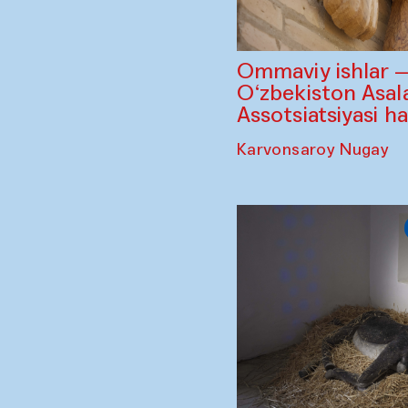
Ommaviy ishlar 
O‘zbekiston Asala
Assotsiatsiyasi h
Karvonsaroy Nugay