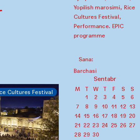
,
r
Yopilish marosimi
Rice
,
Cultures Festival
Performance. EPIC
programme
Sana:
Barchasi
Sentabr
M
T
W
T
F
S
S
ce Cultures Festival
1
2
3
4
5
6
7
8
9
10
11
12
13
14
15
16
17
18
19
20
21
22
23
24
25
26
27
28
29
30