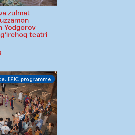
va zulmat
ruzzamon
in Yodgorov
‘irchoq teatri
i
ce. EPIC programme