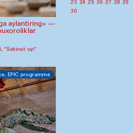
23
24
25
26
27
28
29
30
ga aylantiring» —
buxoroliklar
 "Sakinat uyi"
ce. EPIC programme