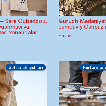
Guruch Madaniyatl
 — Sara Ouhaddou,
Jamoaviy Oshpazl
ushmasi va
asi xonandalari
Hovuz
Sahna chiqishlari
Performan