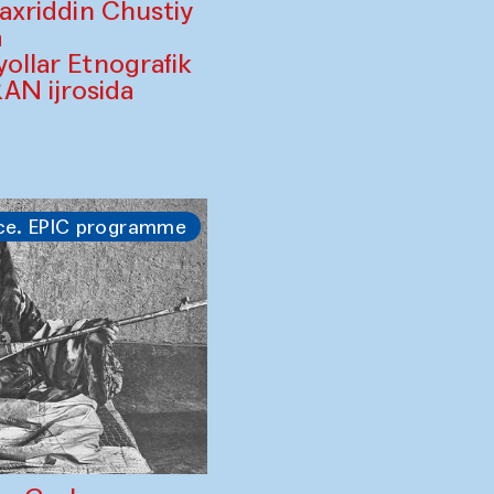
Baxriddin Chustiy
a
yollar Etnografik
AN ijrosida
ce. EPIC programme