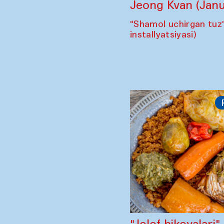
Jeong Kvan (Janu
"Shamol uchirgan tuz
installyatsiyasi)
"Jolof hikoyalari