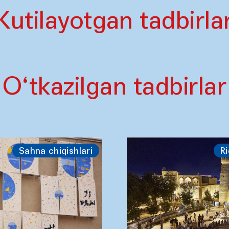
Kutilayotgan tadbirla
O‘tkazilgan tadbirlar
Sahna chiqishlari
Ri