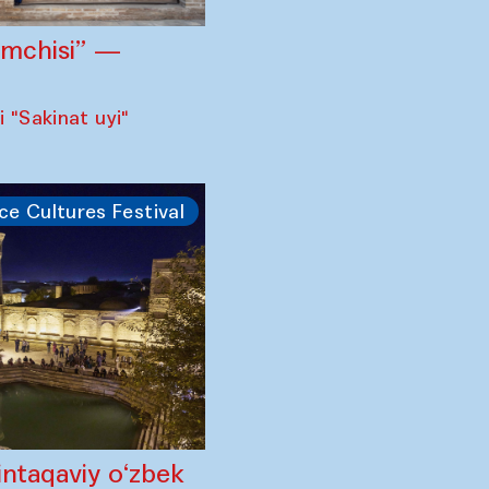
omchisi” —
 "Sakinat uyi"
ce Cultures Festival
intaqaviy o‘zbek