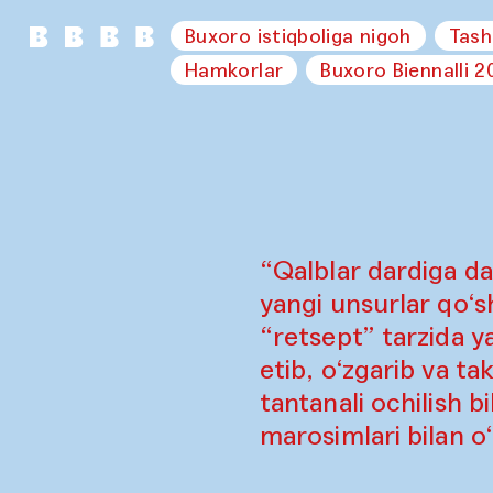
Buxoro istiqboliga nigoh
Tash
Hamkorlar
Buxoro Biennalli 2
“Qalblar dardiga da
yangi unsurlar qo‘sh
“retsept” tarzida y
etib, o‘zgarib va ta
tantanali ochilish b
marosimlari bilan o‘