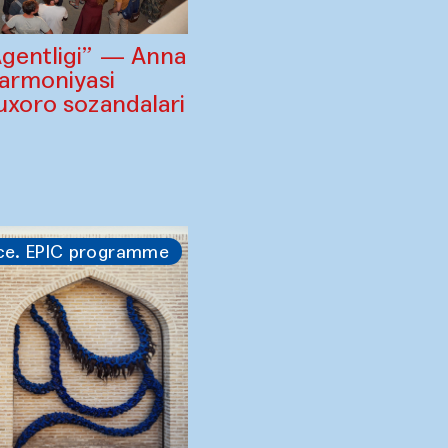
Agentligi” — Anna
larmoniyasi
uxoro sozandalari
i
ce. EPIC programme