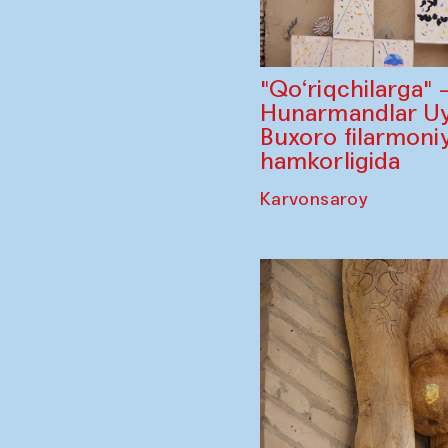
"Qo‘riqchilarga"
Hunarmandlar Uy
Buxoro filarmoniy
hamkorligida
Karvonsaroy