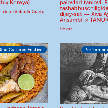
biy Koreya)
palovlari tanlovi, 
tashabbuschiligid
" <br> (Subodh Gupta
dijey-set — Xiva A
Ansambli × TANUR
Hovuz
Rice Cultures Festival
Performan
" — oshpaz Tamsir