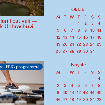
Oktabr
M
T
W
T
F
S
S
ari Festivali —
1
2
3
4
ik Uchrashuvi
5
6
7
8
9
10
11
12
13
14
15
16
17
18
19
20
21
22
23
24
25
26
27
28
29
30
31
Noyabr
ce. EPIC programme
M
T
W
T
F
S
S
1
2
3
4
5
6
7
8
9
10
11
12
13
14
15
16
17
18
19
20
21
22