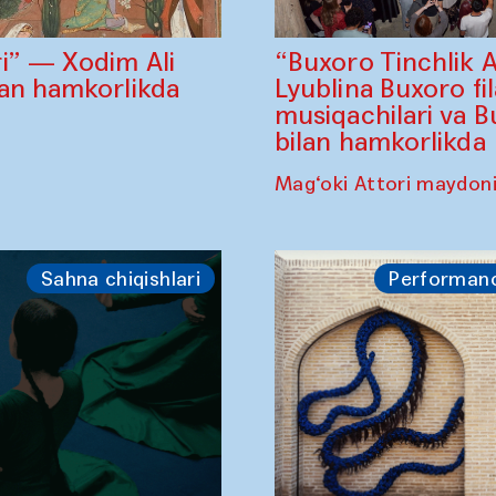
“Buxoro Tinchlik 
i” — Xodim Ali
Lyublina Buxoro fi
lan hamkorlikda
musiqachilari va B
bilan hamkorlikda
Mag‘oki Attori maydon
Sahna chiqishlari
Performan