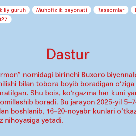
kiliy guruh
Muhofizlik bayonati
Rassomlar
027
Dastur
rmon” nomidagi birinchi Buxoro biyennales
ilishi bilan tobora boyib boradigan o‘ziga
aratilgan. Shu bois, ko‘rgazma har kuni ya
komillashib boradi. Bu jarayon 2025-yil 5–
ilan boshlanib, 16–20-noyabr kunlari o‘tkaz
z nihoyasiga yetadi.