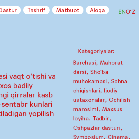
Dastur
Tashrif
Matbuot
Aloqa
EN
O‘Z
Kategoriyalar:
,
Barchasi
Mahorat
,
darsi
Sho‘ba
i vaqt o‘tishi va
,
muhokamasi
Sahna
 xos badiiy
,
chiqishlari
Ijodiy
ngi qirralar kasb
,
ustaxonalar
Ochilish
7-sentabr kunlari
,
marosimi
Maxsus
iladigan yopilish
,
,
loyiha
Tadbir
,
Oshpazlar dasturi
,
,
Symposium
Cinema