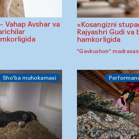
— Vahap Avshar va
«Kosangizni stupa
richilar
Rajyashri Gudi va 
amkorligida
hamkorligida
"Gavkushon" madrasasi,
Sho‘ba muhokamasi
Performan