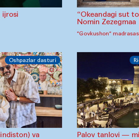
“Okeandagi sut t
ijrosi
Nomin Zezegmaa
"Govkushon" madrasasi
Oshpazlar dasturi
Ri
ndiston) va
Palov tanlovi — m