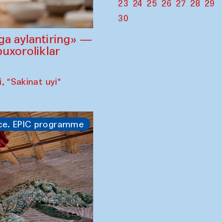
23
24
25
26
27
28
29
30
ga aylantiring» —
buxoroliklar
 "Sakinat uyi"
ce. EPIC programme