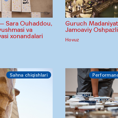
Guruch Madaniyatl
 — Sara Ouhaddou,
Jamoaviy Oshpazl
ushmasi va
asi xonandalari
Hovuz
Sahna chiqishlari
Performan