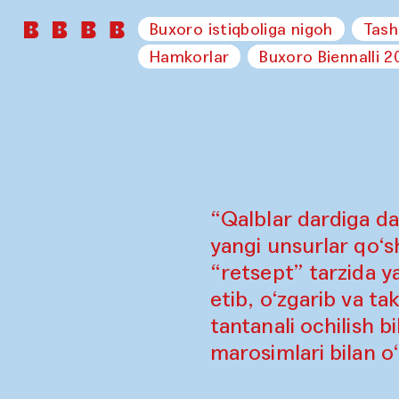
Buxoro istiqboliga nigoh
Tash
Hamkorlar
Buxoro Biennalli 2
“Qalblar dardiga da
yangi unsurlar qo‘sh
“retsept” tarzida y
etib, o‘zgarib va ta
tantanali ochilish b
marosimlari bilan o‘