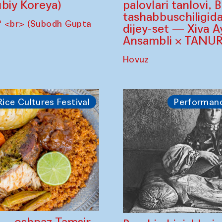
biy Koreya)
palovlari tanlovi, 
tashabbuschiligid
" <br> (Subodh Gupta
dijey-set — Xiva A
Ansambli × TANUR
Hovuz
Rice Cultures Festival
Performan
" — oshpaz Tamsir