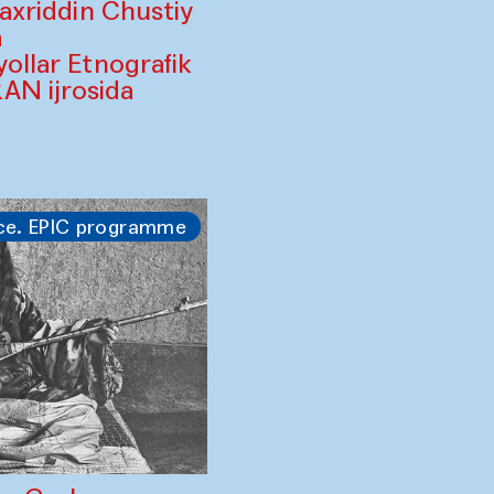
Baxriddin Chustiy
a
yollar Etnografik
AN ijrosida
ce. EPIC programme