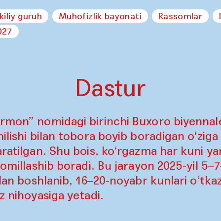
kiliy guruh
Muhofizlik bayonati
Rassomlar
027
Dastur
rmon” nomidagi birinchi Buxoro biyennales
ilishi bilan tobora boyib boradigan o‘ziga
aratilgan. Shu bois, ko‘rgazma har kuni ya
komillashib boradi. Bu jarayon 2025-yil 5–
ilan boshlanib, 16–20-noyabr kunlari o‘tkaz
z nihoyasiga yetadi.