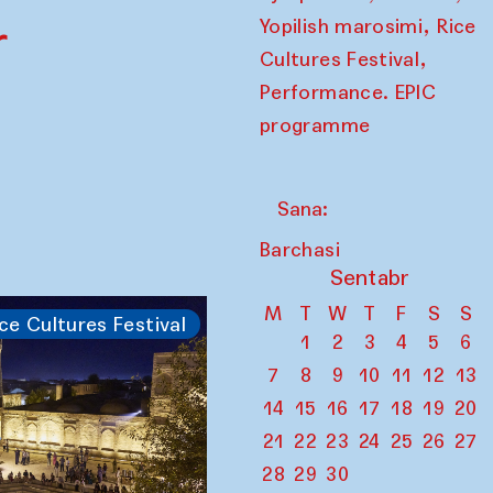
,
r
Yopilish marosimi
Rice
,
Cultures Festival
Performance. EPIC
programme
Sana:
Barchasi
Sentabr
M
T
W
T
F
S
S
ce Cultures Festival
1
2
3
4
5
6
7
8
9
10
11
12
13
14
15
16
17
18
19
20
21
22
23
24
25
26
27
28
29
30