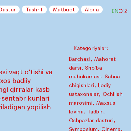
Dastur
Tashrif
Matbuot
Aloqa
EN
O‘Z
Kategoriyalar:
,
Barchasi
Mahorat
,
darsi
Sho‘ba
i vaqt o‘tishi va
,
muhokamasi
Sahna
 xos badiiy
,
chiqishlari
Ijodiy
ngi qirralar kasb
,
ustaxonalar
Ochilish
7-sentabr kunlari
,
marosimi
Maxsus
iladigan yopilish
,
,
loyiha
Tadbir
,
Oshpazlar dasturi
,
,
Symposium
Cinema