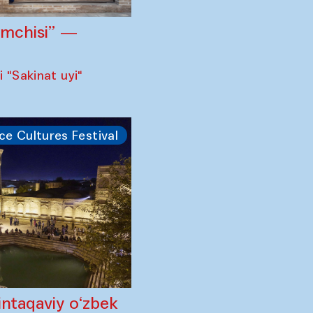
omchisi” —
 "Sakinat uyi"
ce Cultures Festival
intaqaviy o‘zbek