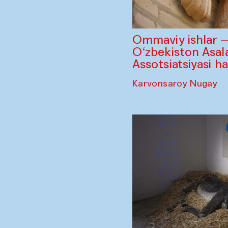
Ommaviy ishlar 
O‘zbekiston Asala
Assotsiatsiyasi h
Karvonsaroy Nugay