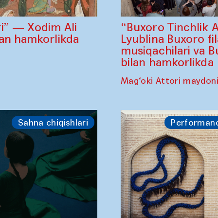
“Buxoro Tinchlik 
i” — Xodim Ali
Lyublina Buxoro fi
lan hamkorlikda
musiqachilari va B
bilan hamkorlikda
Mag‘oki Attori maydon
Sahna chiqishlari
Performan