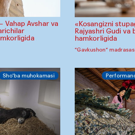
— Vahap Avshar va
«Kosangizni stupa
richilar
Rajyashri Gudi va 
amkorligida
hamkorligida
"Gavkushon" madrasasi,
Sho‘ba muhokamasi
Performan