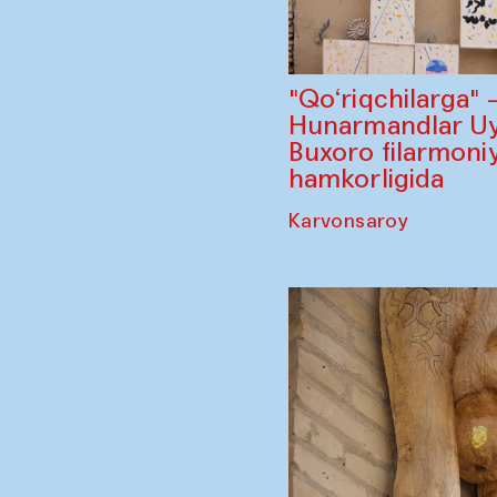
"Qo‘riqchilarga"
Hunarmandlar Uy
Buxoro filarmoniy
hamkorligida
Karvonsaroy