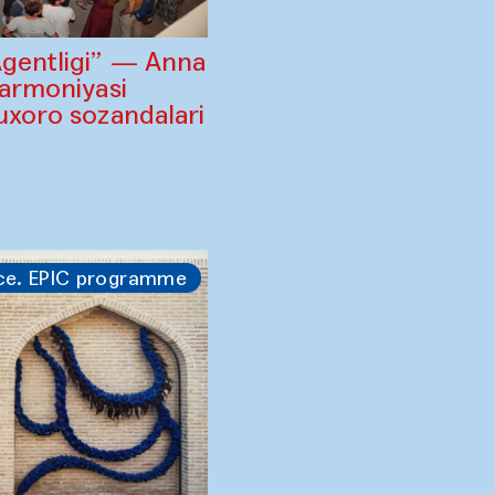
Agentligi” — Anna
larmoniyasi
uxoro sozandalari
i
ce. EPIC programme