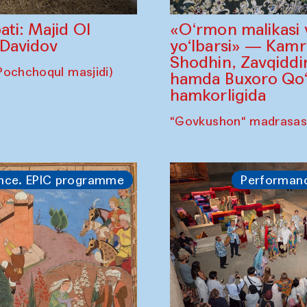
«O‘rmon malikasi 
ati: Majid Ol
yo‘lbarsi» — Kam
 Davidov
Shodhin, Zavqidd
Pochchoqul masjidi)
hamda Buxoro Qo‘g
hamkorligida
"Govkushon" madrasas
nce. EPIC programme
Performan