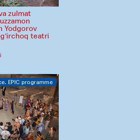
va zulmat
ruzzamon
in Yodgorov
‘irchoq teatri
i
ce. EPIC programme