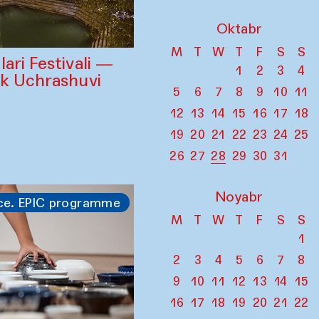
Oktabr
M
T
W
T
F
S
S
ari Festivali —
1
2
3
4
ik Uchrashuvi
5
6
7
8
9
10
11
12
13
14
15
16
17
18
19
20
21
22
23
24
25
26
27
28
29
30
31
Noyabr
ce. EPIC programme
M
T
W
T
F
S
S
1
2
3
4
5
6
7
8
9
10
11
12
13
14
15
16
17
18
19
20
21
22