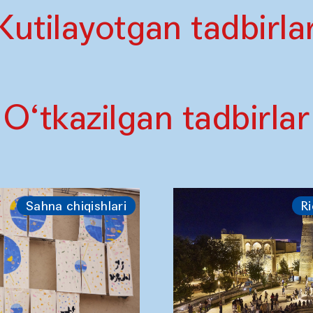
Kutilayotgan tadbirla
O‘tkazilgan tadbirlar
Sahna chiqishlari
Ri