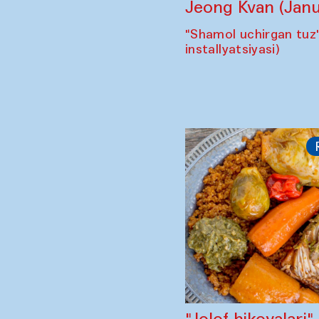
Jeong Kvan (Janu
"Shamol uchirgan tuz
installyatsiyasi)
"Jolof hikoyalari