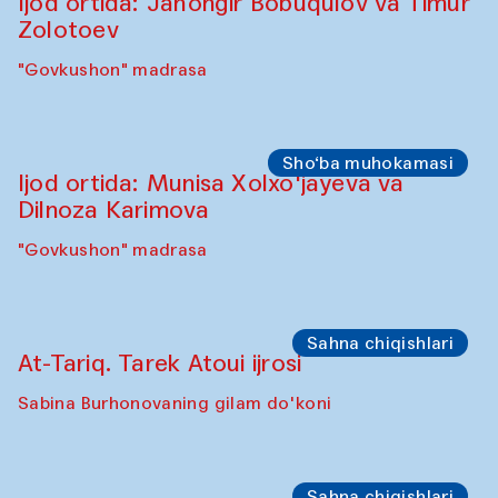
Ijod ortida: Jahongir Bobuqulov va Timur
Zolotoev
"Govkushon" madrasa
Sho‘ba muhokamasi
Ijod ortida: Munisa Xolxo'jayeva va
Dilnoza Karimova
"Govkushon" madrasa
Sahna chiqishlari
At-Tariq. Tarek Atoui ijrosi
Sabina Burhonovaning gilam do'koni
Sahna chiqishlari