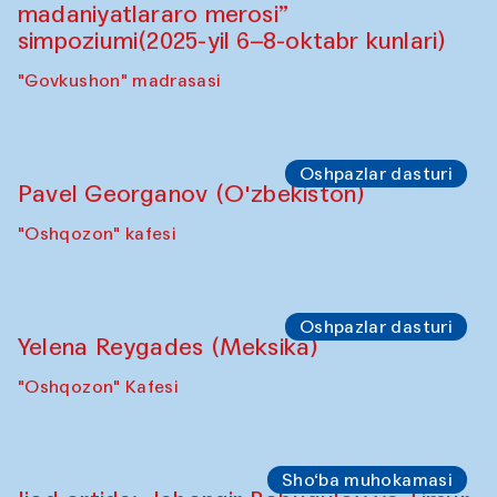
madaniyatlararo merosi”
simpoziumi(2025-yil 6–8-oktabr kunlari)
"Govkushon" madrasasi
Oshpazlar dasturi
Pavel Georganov (O'zbekiston)
"Oshqozon" kafesi
Oshpazlar dasturi
Yelena Reygades (Meksika)
"Oshqozon" Kafesi
Sho‘ba muhokamasi