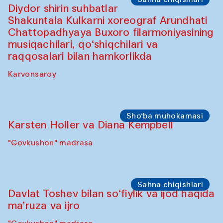
Diydor shirin suhbatlar
Shakuntala Kulkarni xoreograf Arundhati
Chattopadhyaya Buxoro filarmoniyasining
musiqachilari, qo‘shiqchilari va
raqqosalari bilan hamkorlikda
Karvonsaroy
Sho‘ba muhokamasi
Karsten Holler va Diana Kempbell
"Govkushon" madrasa
Sahna chiqishlari
Davlat Toshev bilan so‘fiylik va ijod haqida
ma’ruza va ijro