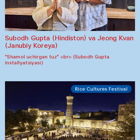
Subodh Gupta (Hindiston) va Jeong Kvan
(Janubiy Koreya)
"Shamol uchirgan tuz" <br> (Subodh Gupta
installyatsiyasi)
Rice Cultures Festival