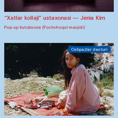
“Xatlar kollaji” ustaxonasi — Jenia Kim
Pop-up kutubxona (Pochchoqul masjidi)
Oshpazlar dasturi