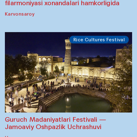
filarmoniyasi xonandalari hamkorligida
Karvonsaroy
Rice Cultures Festival
Guruch Madaniyatlari Festivali —
Jamoaviy Oshpazlik Uchrashuvi