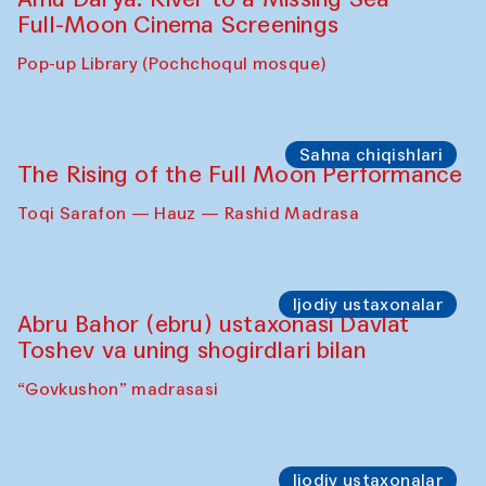
Full-Moon Cinema Screenings
Pop-up Library (Pochchoqul mosque)
Sahna chiqishlari
The Rising of the Full Moon Performance
Toqi Sarafon — Hauz — Rashid Madrasa
Ijodiy ustaxonalar
Abru Bahor (ebru) ustaxonasi Davlat
Toshev va uning shogirdlari bilan
“Govkushon” madrasasi
Ijodiy ustaxonalar