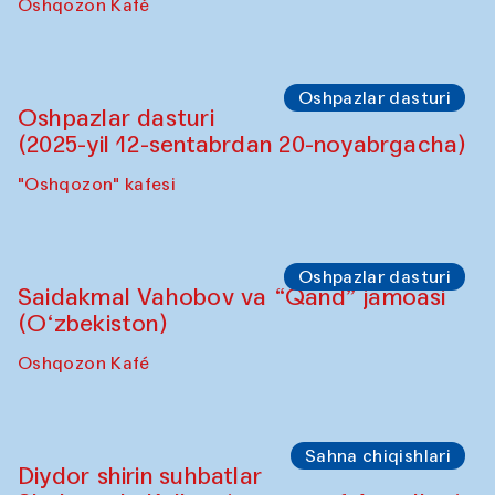
Oshqozon Kafé
Oshpazlar dasturi
Oshpazlar dasturi
(2025-yil 12-sentabrdan 20-noyabrgacha)
"Oshqozon" kafesi
Oshpazlar dasturi
Saidakmal Vahobov va “Qand” jamoasi
(O‘zbekiston)
Oshqozon Kafé
Sahna chiqishlari
Diydor shirin suhbatlar