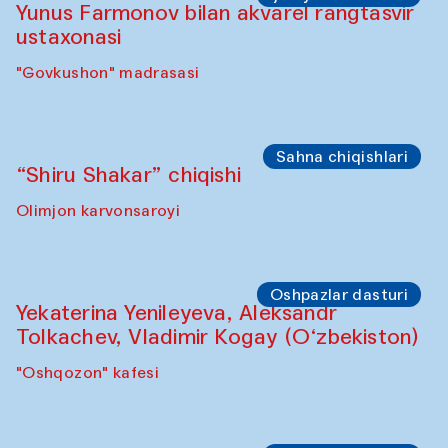
Yunus Farmonov bilan akvarel rangtasvir
ustaxonasi
"Govkushon" madrasasi
Sahna chiqishlari
“Shiru Shakar” chiqishi
Olimjon karvonsaroyi
Oshpazlar dasturi
Yekaterina Yenileyeva, Aleksandr
Tolkachev, Vladimir Kogay (O‘zbekiston)
"Oshqozon" kafesi