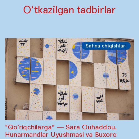
O‘tkazilgan tadbirlar
Sahna chiqishlari
"Qo‘riqchilarga" — Sara Ouhaddou,
Hunarmandlar Uyushmasi va Buxoro