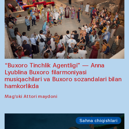
“Buxoro Tinchlik Agentligi” — Anna
Lyublina Buxoro filarmoniyasi
musiqachilari va Buxoro sozandalari bilan
hamkorlikda
Mag‘oki Attori maydoni
Sahna chiqishlari