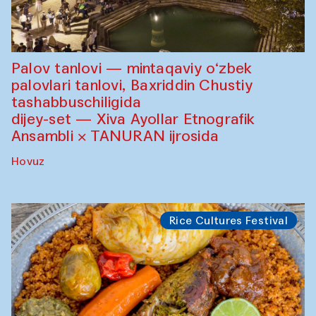
Palov tanlovi — mintaqaviy o‘zbek
palovlari tanlovi, Baxriddin Chustiy
tashabbuschiligida
dijey-set — Xiva Ayollar Etnografik
Ansambli × TANURAN ijrosida
Hovuz
Rice Cultures Festival