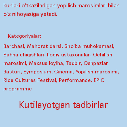
kunlari o‘tkaziladigan yopilish marosimlari bilan
o‘z nihoyasiga yetadi.
Kategoriyalar:
,
,
,
Barchasi
Mahorat darsi
Sho‘ba muhokamasi
,
,
Sahna chiqishlari
Ijodiy ustaxonalar
Ochilish
,
,
,
marosimi
Maxsus loyiha
Tadbir
Oshpazlar
,
,
,
,
dasturi
Symposium
Cinema
Yopilish marosimi
,
Rice Cultures Festival
Performance. EPIC
programme
Kutilayotgan tadbirlar