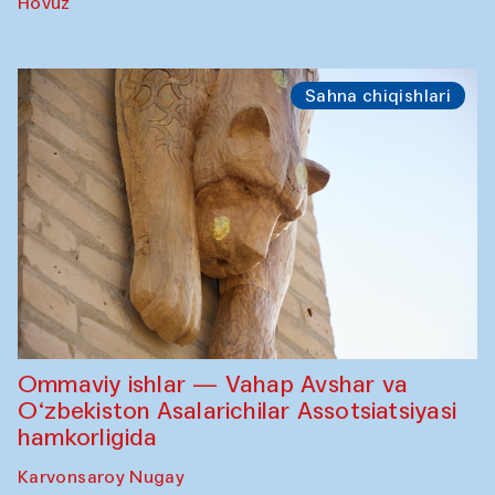
Hovuz
Sahna chiqishlari
Ommaviy ishlar — Vahap Avshar va
O‘zbekiston Asalarichilar Assotsiatsiyasi
hamkorligida
Karvonsaroy Nugay