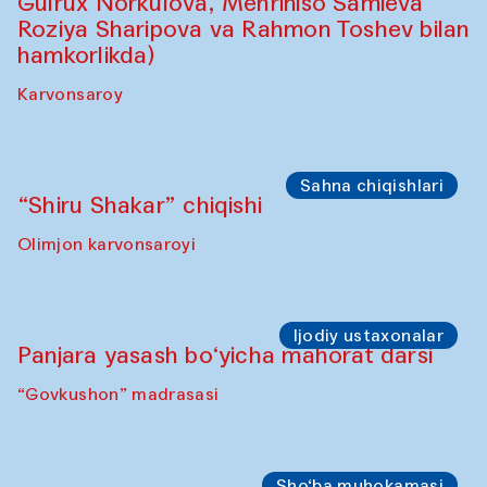
Gulrux Norkulova, Mehriniso Samieva
Roziya Sharipova va Rahmon Toshev bilan
hamkorlikda)
Karvonsaroy
Sahna chiqishlari
“Shiru Shakar” chiqishi
Olimjon karvonsaroyi
Ijodiy ustaxonalar
Panjara yasash bo‘yicha mahorat darsi
“Govkushon” madrasasi
Sho‘ba muhokamasi