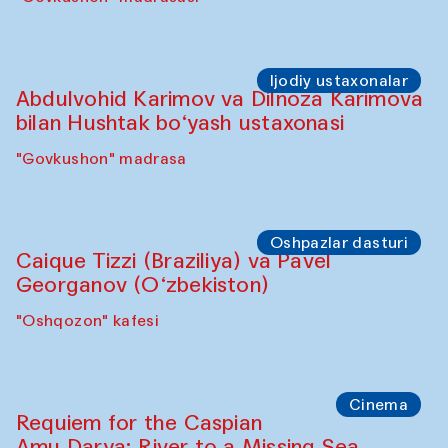
Ijodiy ustaxonalar
Abdulvohid Karimov va Dilnoza Karimova
bilan Hushtak bo‘yash ustaxonasi
"Govkushon" madrasa
Oshpazlar dasturi
Caique Tizzi (Braziliya) va Pavel
Georganov (O‘zbekiston)
"Oshqozon" kafesi
Cinema
Requiem for the Caspian
Amu Darya: River to a Missing Sea