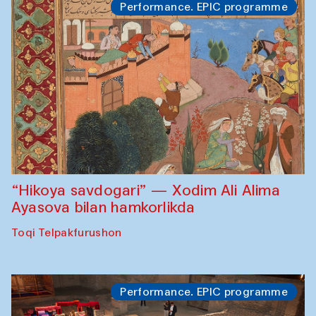
Performance. EPIC programme
“Hikoya savdogari” — Xodim Ali Alima
Ayasova bilan hamkorlikda
Toqi Telpakfurushon
Performance. EPIC programme