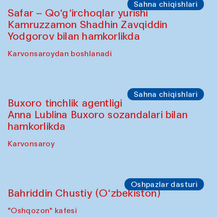
Sahna chiqishlari
Safar – Qo‘g‘irchoqlar yurishi
Kamruzzamon Shadhin Zavqiddin
Yodgorov bilan hamkorlikda
Karvonsaroydan boshlanadi
Sahna chiqishlari
Buxoro tinchlik agentligi
Anna Lublina Buxoro sozandalari bilan
hamkorlikda
Karvonsaroy
Oshpazlar dasturi
Bahriddin Chustiy (O‘zbekiston)
"Oshqozon" kafesi