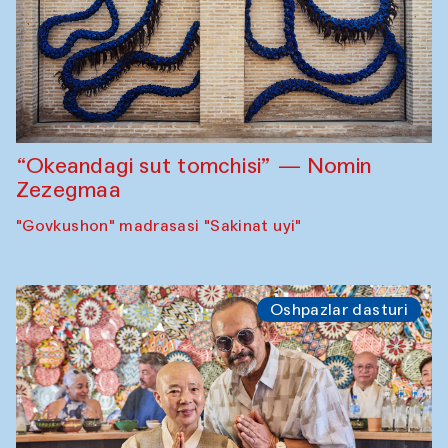
“Okeandagi sut tomchisi” — Nomin
Zezegmaa
"Govkushon" madrasasi "Sakinat uyi"
Oshpazlar dasturi