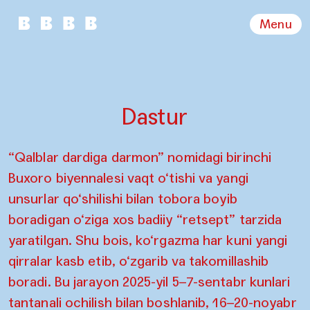
Menu
Dastur
“Qalblar dardiga darmon” nomidagi birinchi
Buxoro biyennalesi vaqt o‘tishi va yangi
unsurlar qo‘shilishi bilan tobora boyib
boradigan o‘ziga xos badiiy “retsept” tarzida
yaratilgan. Shu bois, ko‘rgazma har kuni yangi
qirralar kasb etib, o‘zgarib va takomillashib
boradi. Bu jarayon 2025-yil 5–7-sentabr kunlari
tantanali ochilish bilan boshlanib, 16–20-noyabr