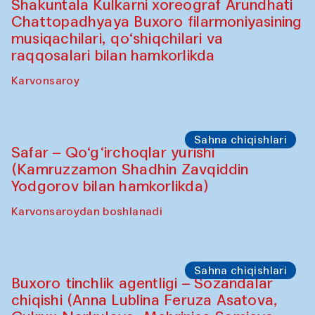
Shakuntala Kulkarni xoreograf Arundhati
Chattopadhyaya Buxoro filarmoniyasining
musiqachilari, qo‘shiqchilari va
raqqosalari bilan hamkorlikda
Karvonsaroy
Sahna chiqishlari
Safar – Qo‘g‘irchoqlar yurishi
(Kamruzzamon Shadhin Zavqiddin
Yodgorov bilan hamkorlikda)
Karvonsaroydan boshlanadi
Sahna chiqishlari
Buxoro tinchlik agentligi – Sozandalar
chiqishi (Anna Lublina Feruza Asatova,