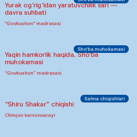
Yurak og‘rig‘idan yaratuvchilik sari —
davra suhbati
"Govkushon" madrasasi
Sho‘ba muhokamasi
Yaqin hamkorlik haqida. Sho‘ba
muhokamasi
“Govkushon” madrasasi
Sahna chiqishlari
“Shiru Shakar” chiqishi
Olimjon karvonsaroyi