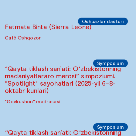
Oshpazlar dasturi
Fatmata Binta (Sierra Leone)
Café Oshqozon
Symposium
"Qayta tiklash san’ati: O‘zbekistonning
madaniyatlararo merosi” simpoziumi.
"Spotlight" sayohatlari (2025-yil 6–8-
oktabr kunlari)
"Govkushon" madrasasi
Symposium
“Qayta tiklash san’ati: O‘zbekistonning