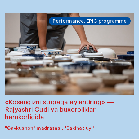
Performance. EPIC programme
«Kosangizni stupaga aylantiring» —
Rajyashri Gudi va buxoroliklar
hamkorligida
"Gavkushon" madrasasi, "Sakinat uyi"