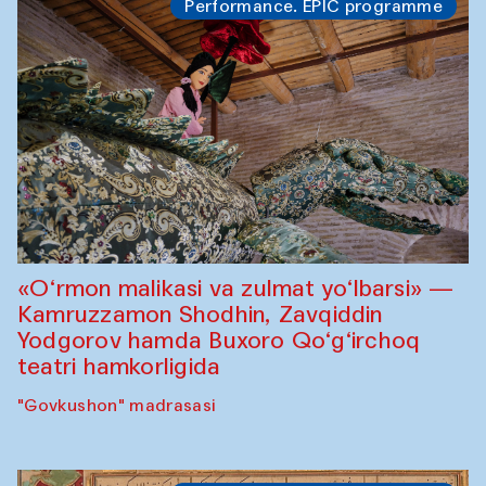
Performance. EPIC programme
«O‘rmon malikasi va zulmat yo‘lbarsi» —
Kamruzzamon Shodhin, Zavqiddin
Yodgorov hamda Buxoro Qo‘g‘irchoq
teatri hamkorligida
"Govkushon" madrasasi