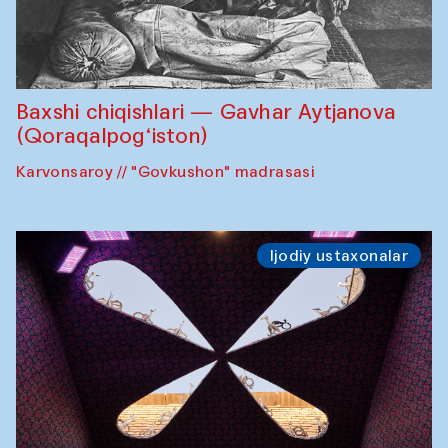
Baxshi chiqishlari — Gavhar Aytjanova
(Qoraqalpog‘iston)
Karvonsaroy // "Govkushon" madrasasi
Ijodiy ustaxonalar