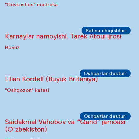
"Govkushon" madrasa
Sahna chiqishlari
Karnaylar namoyishi. Tarek Atoui ijrosi
Hovuz
Oshpazlar dasturi
Lilian Kordell (Buyuk Britaniya)
"Oshqozon" kafesi
Oshpazlar dasturi
Saidakmal Vahobov va “Qand” jamoasi
(O‘zbekiston)