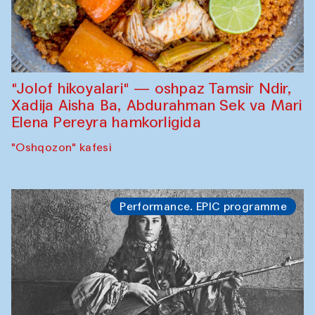
"Jolof hikoyalari" — oshpaz Tamsir Ndir,
Xadija Aisha Ba, Abdurahman Sek va Mari
Elena Pereyra hamkorligida
"Oshqozon" kafesi
Performance. EPIC programme