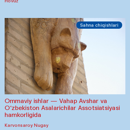
Hovuz
Sahna chiqishlari
Ommaviy ishlar — Vahap Avshar va
O‘zbekiston Asalarichilar Assotsiatsiyasi
hamkorligida
Karvonsaroy Nugay