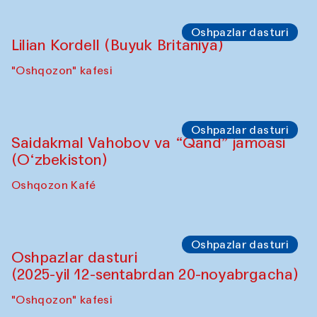
"Govkushon" madrasa
Sho‘ba muhokamasi
Daria Kim va Anatoliy Kim
"Govkushon" madrasasi Sakinat uyi
Sho‘ba muhokamasi
Ijod ortida: Denis Davidov, Bahrom Gulov
va Anvar Gulov
"Govkushon" madrasa
Sahna chiqishlari
Karnaylar namoyishi. Tarek Atoui ijrosi