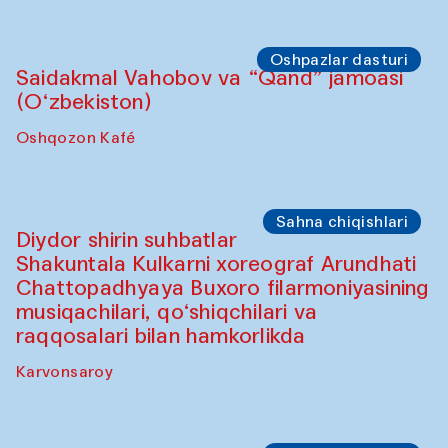
Hovuz
Oshpazlar dasturi
Lilian Kordell (Buyuk Britaniya)
"Oshqozon" kafesi
Oshpazlar dasturi
Saidakmal Vahobov va “Qand” jamoasi
(O‘zbekiston)
Oshqozon Kafé
Oshpazlar dasturi
Oshpazlar dasturi
(2025-yil 12-sentabrdan 20-noyabrgacha)