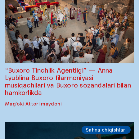
“Buxoro Tinchlik Agentligi” — Anna
Lyublina Buxoro filarmoniyasi
musiqachilari va Buxoro sozandalari bilan
hamkorlikda
Mag‘oki Attori maydoni
Sahna chiqishlari