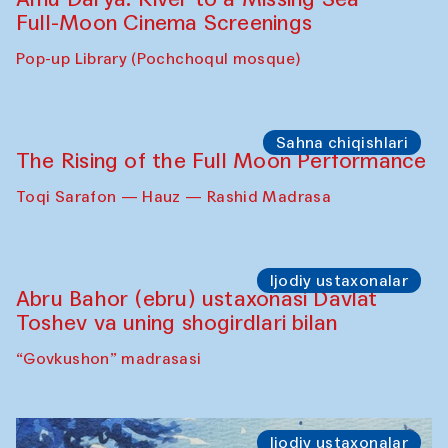
Caique Tizzi (Braziliya) va Pavel
Georganov (O‘zbekiston)
"Oshqozon" kafesi
Cinema