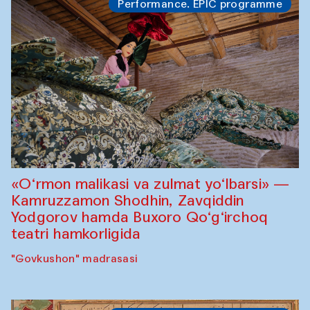
Performance. EPIC programme
«O‘rmon malikasi va zulmat yo‘lbarsi» —
Kamruzzamon Shodhin, Zavqiddin
Yodgorov hamda Buxoro Qo‘g‘irchoq
teatri hamkorligida
"Govkushon" madrasasi