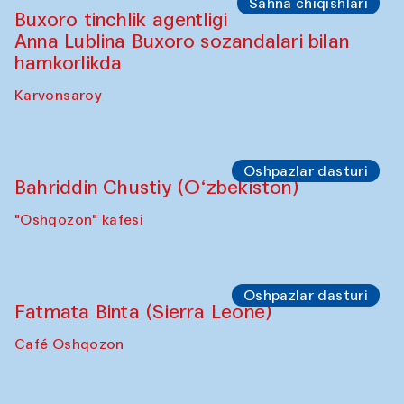
Sahna chiqishlari
“Shiru Shakar” chiqishi
Olimjon karvonsaroyi
Oshpazlar dasturi
Yekaterina Yenileyeva, Aleksandr
Tolkachev, Vladimir Kogay (O‘zbekiston)
"Oshqozon" kafesi
Sahna chiqishlari
Safar – Qo‘g‘irchoqlar yurishi
Kamruzzamon Shadhin Zavqiddin
Yodgorov bilan hamkorlikda
Karvonsaroydan boshlanadi