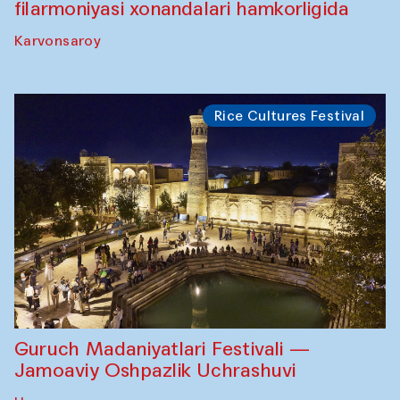
filarmoniyasi xonandalari hamkorligida
Karvonsaroy
Rice Cultures Festival
Guruch Madaniyatlari Festivali —
Jamoaviy Oshpazlik Uchrashuvi