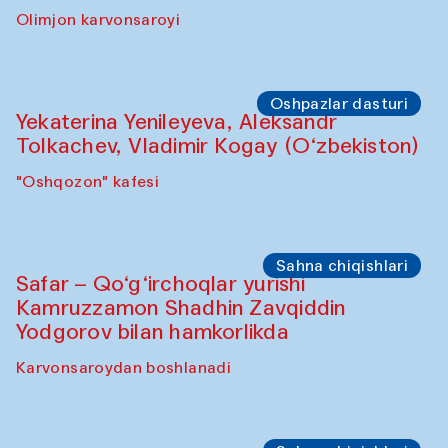
Ijodiy ustaxonalar
Yunus Farmonov bilan akvarel rangtasvir
ustaxonasi
"Govkushon" madrasasi