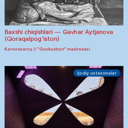
Baxshi chiqishlari — Gavhar Aytjanova
(Qoraqalpog‘iston)
Karvonsaroy // "Govkushon" madrasasi
Ijodiy ustaxonalar