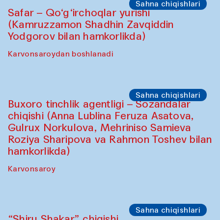
"Oshqozon" kafesi
Oshpazlar dasturi
Saidakmal Vahobov va “Qand” jamoasi
(O‘zbekiston)
Oshqozon Kafé
Sahna chiqishlari
Diydor shirin suhbatlar
Shakuntala Kulkarni xoreograf Arundhati
Chattopadhyaya Buxoro filarmoniyasining
musiqachilari, qo‘shiqchilari va
raqqosalari bilan hamkorlikda
Karvonsaroy