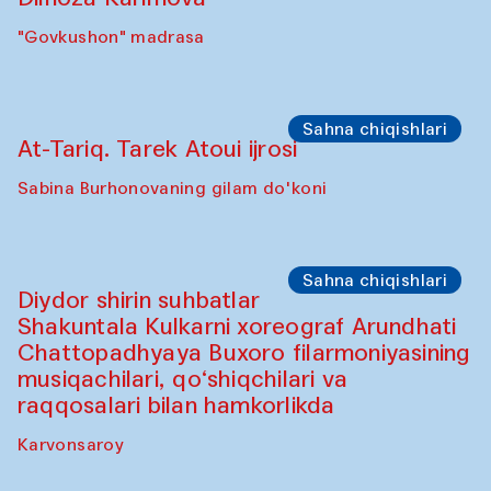
Oshpazlar dasturi
Pavel Georganov (O'zbekiston)
"Oshqozon" kafesi
Oshpazlar dasturi
Yelena Reygades (Meksika)
"Oshqozon" Kafesi
Sho‘ba muhokamasi
Ijod ortida: Jahongir Bobuqulov va Timur
Zolotoev
"Govkushon" madrasa