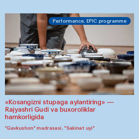
Performance. EPIC programme
«Kosangizni stupaga aylantiring» —
Rajyashri Gudi va buxoroliklar
hamkorligida
"Gavkushon" madrasasi, "Sakinat uyi"