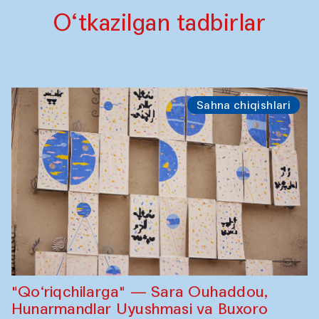
O‘tkazilgan tadbirlar
Sahna chiqishlari
"Qo‘riqchilarga" — Sara Ouhaddou,
Hunarmandlar Uyushmasi va Buxoro