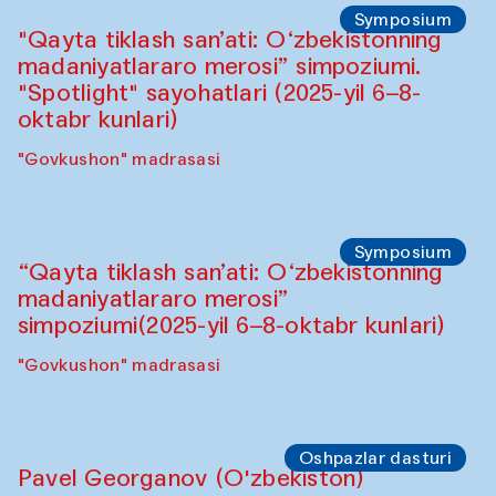
Sahna chiqishlari
Buxoro tinchlik agentligi
Anna Lublina Buxoro sozandalari bilan
hamkorlikda
Karvonsaroy
Oshpazlar dasturi
Bahriddin Chustiy (O‘zbekiston)
"Oshqozon" kafesi
Oshpazlar dasturi
Fatmata Binta (Sierra Leone)
Café Oshqozon