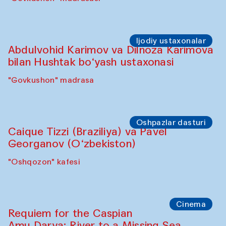
Ijodiy ustaxonalar
Abdulvohid Karimov va Dilnoza Karimova
bilan Hushtak bo‘yash ustaxonasi
"Govkushon" madrasa
Oshpazlar dasturi