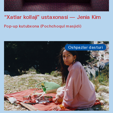
“Xatlar kollaji” ustaxonasi — Jenia Kim
Pop-up kutubxona (Pochchoqul masjidi)
Oshpazlar dasturi