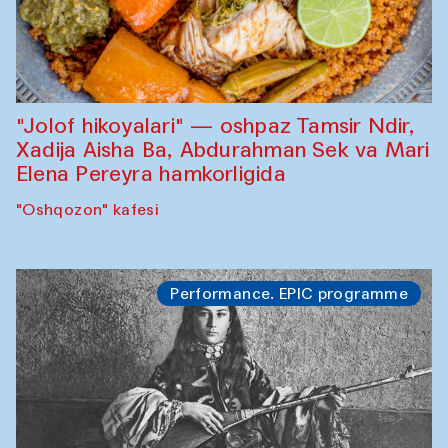
"Jolof hikoyalari" — oshpaz Tamsir Ndir,
Xadija Aisha Ba, Abdurahman Sek va Mari
Elena Pereyra hamkorligida
"Oshqozon" kafesi
Performance. EPIC programme