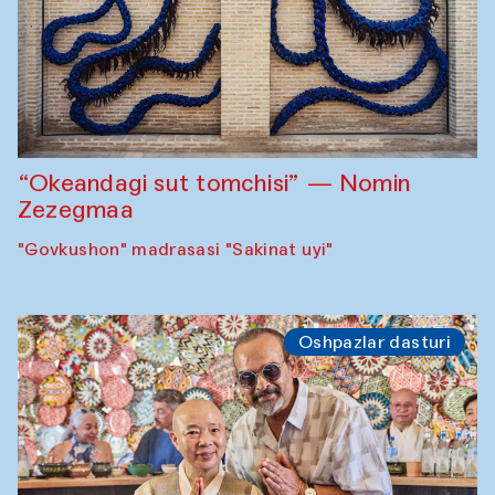
“Okeandagi sut tomchisi” — Nomin
Zezegmaa
"Govkushon" madrasasi "Sakinat uyi"
Oshpazlar dasturi