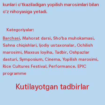
kunlari o‘tkaziladigan yopilish marosimlari bilan
o‘z nihoyasiga yetadi.
Kategoriyalar:
,
,
,
Barchasi
Mahorat darsi
Sho‘ba muhokamasi
,
,
Sahna chiqishlari
Ijodiy ustaxonalar
Ochilish
,
,
,
marosimi
Maxsus loyiha
Tadbir
Oshpazlar
,
,
,
,
dasturi
Symposium
Cinema
Yopilish marosimi
,
Rice Cultures Festival
Performance. EPIC
programme
Kutilayotgan tadbirlar