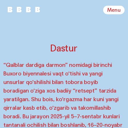
Menu
Dastur
“Qalblar dardiga darmon” nomidagi birinchi
Buxoro biyennalesi vaqt o‘tishi va yangi
unsurlar qo‘shilishi bilan tobora boyib
boradigan o‘ziga xos badiiy “retsept” tarzida
yaratilgan. Shu bois, ko‘rgazma har kuni yangi
qirralar kasb etib, o‘zgarib va takomillashib
boradi. Bu jarayon 2025-yil 5–7-sentabr kunlari
tantanali ochilish bilan boshlanib, 16–20-noyabr