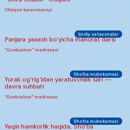
Sahna chiqishlari
Safar – Qo‘g‘irchoqlar yurishi
(Kamruzzamon Shadhin Zavqiddin
Yodgorov bilan hamkorlikda)
Karvonsaroydan boshlanadi
Sahna chiqishlari
Buxoro tinchlik agentligi – Sozandalar
chiqishi (Anna Lublina Feruza Asatova,
Gulrux Norkulova, Mehriniso Samieva
Roziya Sharipova va Rahmon Toshev bilan
hamkorlikda)
Karvonsaroy