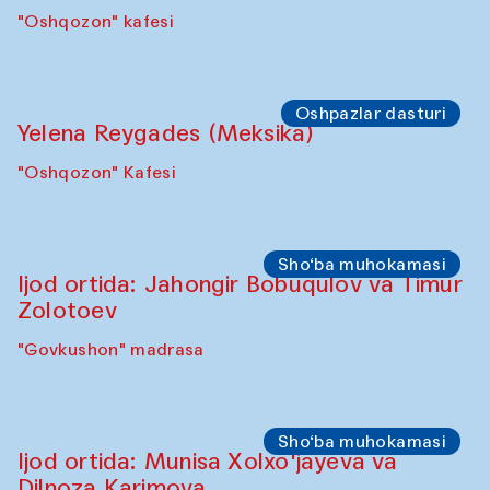
Symposium
"Qayta tiklash san’ati: O‘zbekistonning
madaniyatlararo merosi” simpoziumi.
"Spotlight" sayohatlari (2025-yil 6–8-
oktabr kunlari)
"Govkushon" madrasasi
Symposium
“Qayta tiklash san’ati: O‘zbekistonning
madaniyatlararo merosi”
simpoziumi(2025-yil 6–8-oktabr kunlari)
"Govkushon" madrasasi