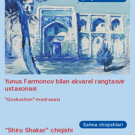
Requiem for the Caspian
Amu Darya: River to a Missing Sea
Full-Moon Cinema Screenings
Pop-up Library (Pochchoqul mosque)
Sahna chiqishlari
The Rising of the Full Moon Performance
Toqi Sarafon — Hauz — Rashid Madrasa
Ijodiy ustaxonalar
Abru Bahor (ebru) ustaxonasi Davlat
Toshev va uning shogirdlari bilan
“Govkushon” madrasasi