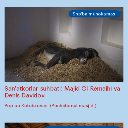
Sho‘ba muhokamasi
San’atkorlar suhbati: Majid Ol Remaihi va
Denis Davidov
Pop-up Kutubxonasi (Pochchoqul masjidi)