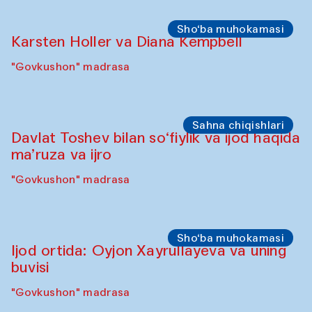
Sho‘ba muhokamasi
Ijod ortida: Munisa Xolxo'jayeva va
Dilnoza Karimova
"Govkushon" madrasa
Sahna chiqishlari
At-Tariq. Tarek Atoui ijrosi
Sabina Burhonovaning gilam do'koni
Sahna chiqishlari
Diydor shirin suhbatlar
Shakuntala Kulkarni xoreograf Arundhati
Chattopadhyaya Buxoro filarmoniyasining
musiqachilari, qo‘shiqchilari va
raqqosalari bilan hamkorlikda