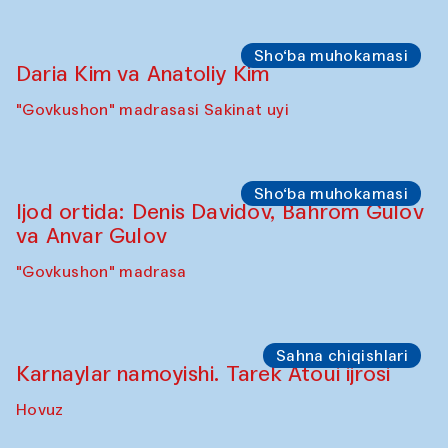
Karvonsaroy
Sho‘ba muhokamasi
Karsten Holler va Diana Kempbell
"Govkushon" madrasa
Sahna chiqishlari
Davlat Toshev bilan so‘fiylik va ijod haqida
ma’ruza va ijro
"Govkushon" madrasa
Sho‘ba muhokamasi
Ijod ortida: Oyjon Xayrullayeva va uning
buvisi