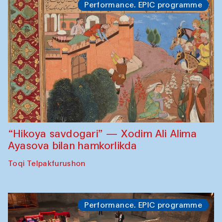
Performance. EPIC programme
“Hikoya savdogari” — Xodim Ali Alima
Ayasova bilan hamkorlikda
Toqi Telpakfurushon
Performance. EPIC programme