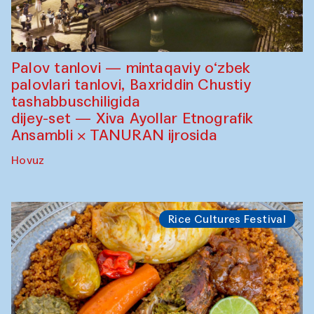
Palov tanlovi — mintaqaviy o‘zbek
palovlari tanlovi, Baxriddin Chustiy
tashabbuschiligida
dijey-set — Xiva Ayollar Etnografik
Ansambli × TANURAN ijrosida
Hovuz
Rice Cultures Festival