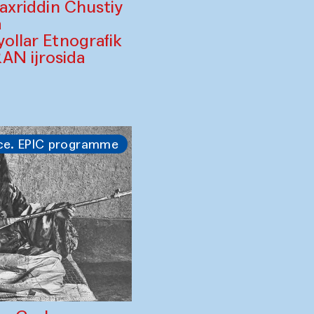
Baxriddin Chustiy
a
yollar Etnografik
AN ijrosida
ce. EPIC programme