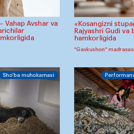
— Vahap Avshar va
«Kosangizni stupa
richilar
Rajyashri Gudi va 
amkorligida
hamkorligida
"Gavkushon" madrasasi,
Sho‘ba muhokamasi
Performan