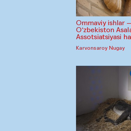
Ommaviy ishlar 
O‘zbekiston Asala
Assotsiatsiyasi h
Karvonsaroy Nugay