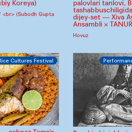
biy Koreya)
palovlari tanlovi, 
tashabbuschiligid
" <br> (Subodh Gupta
dijey-set — Xiva A
Ansambli × TANUR
Hovuz
Rice Cultures Festival
Performan
" — oshpaz Tamsir