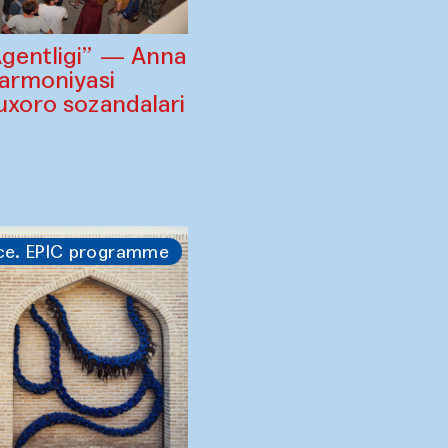
Agentligi” — Anna
larmoniyasi
uxoro sozandalari
i
ce. EPIC programme