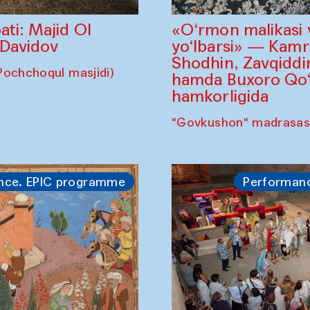
«O‘rmon malikasi 
ati: Majid Ol
yo‘lbarsi» — Kam
 Davidov
Shodhin, Zavqidd
Pochchoqul masjidi)
hamda Buxoro Qo‘g
hamkorligida
"Govkushon" madrasas
nce. EPIC programme
Performan