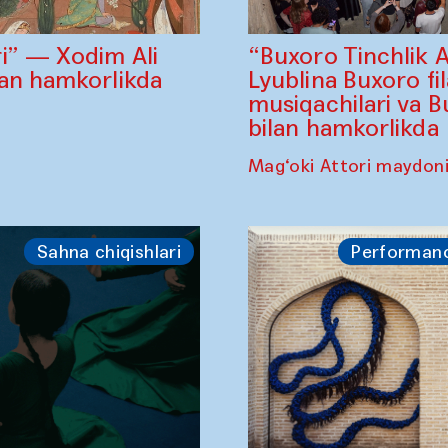
“Buxoro Tinchlik 
i” — Xodim Ali
Lyublina Buxoro fi
lan hamkorlikda
musiqachilari va B
bilan hamkorlikda
Mag‘oki Attori maydon
Sahna chiqishlari
Performan