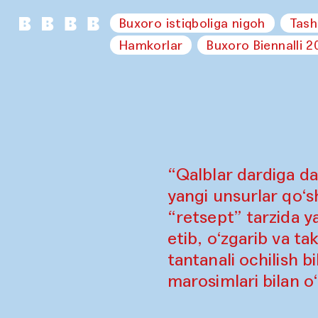
Buxoro istiqboliga nigoh
Tash
Hamkorlar
Buxoro Biennalli 2
“Qalblar dardiga da
yangi unsurlar qo‘sh
“retsept” tarzida y
etib, o‘zgarib va ta
tantanali ochilish b
marosimlari bilan o‘