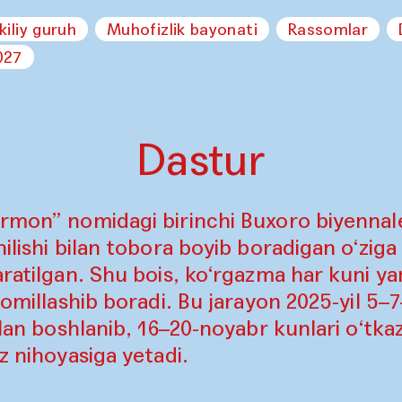
kiliy guruh
Muhofizlik bayonati
Rassomlar
027
Dastur
rmon” nomidagi birinchi Buxoro biyennales
ilishi bilan tobora boyib boradigan o‘ziga
aratilgan. Shu bois, ko‘rgazma har kuni ya
komillashib boradi. Bu jarayon 2025-yil 5–
ilan boshlanib, 16–20-noyabr kunlari o‘tkaz
z nihoyasiga yetadi.