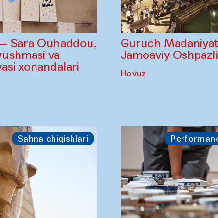
Guruch Madaniyatl
 — Sara Ouhaddou,
Jamoaviy Oshpazl
ushmasi va
asi xonandalari
Hovuz
Sahna chiqishlari
Performan