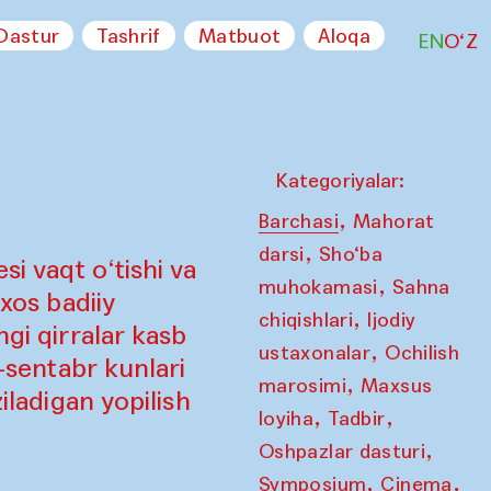
Dastur
Tashrif
Matbuot
Aloqa
EN
O‘Z
Kategoriyalar:
,
Barchasi
Mahorat
,
darsi
Sho‘ba
i vaqt o‘tishi va
,
muhokamasi
Sahna
 xos badiiy
,
chiqishlari
Ijodiy
ngi qirralar kasb
,
ustaxonalar
Ochilish
7-sentabr kunlari
,
marosimi
Maxsus
iladigan yopilish
,
,
loyiha
Tadbir
,
Oshpazlar dasturi
,
,
Symposium
Cinema