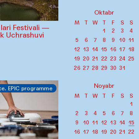
Oktabr
M
T
W
T
F
S
S
ari Festivali —
1
2
3
4
ik Uchrashuvi
5
6
7
8
9
10
11
12
13
14
15
16
17
18
19
20
21
22
23
24
25
26
27
28
29
30
31
Noyabr
ce. EPIC programme
M
T
W
T
F
S
S
1
2
3
4
5
6
7
8
9
10
11
12
13
14
15
16
17
18
19
20
21
22