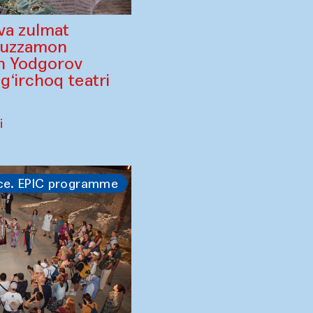
va zulmat
ruzzamon
in Yodgorov
‘irchoq teatri
i
ce. EPIC programme