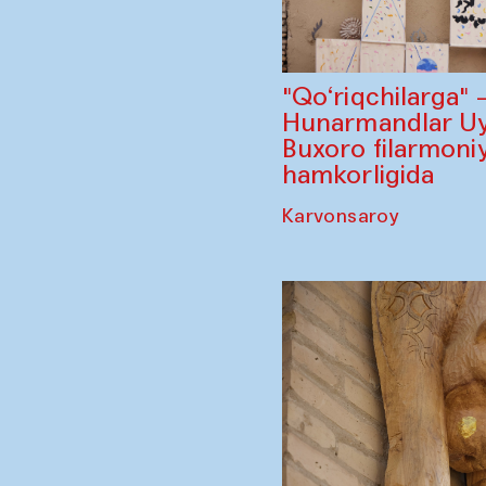
"Qo‘riqchilarga"
Hunarmandlar Uy
Buxoro filarmoniy
hamkorligida
Karvonsaroy