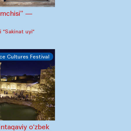
omchisi” —
 "Sakinat uyi"
ce Cultures Festival
intaqaviy o‘zbek