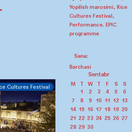
,
r
Yopilish marosimi
Rice
,
Cultures Festival
Performance. EPIC
programme
Sana:
Barchasi
Sentabr
M
T
W
T
F
S
S
ce Cultures Festival
1
2
3
4
5
6
7
8
9
10
11
12
13
14
15
16
17
18
19
20
21
22
23
24
25
26
27
28
29
30