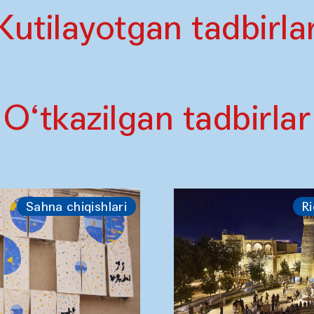
Kutilayotgan tadbirla
O‘tkazilgan tadbirlar
Sahna chiqishlari
Ri