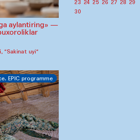
23
24
25
26
27
28
29
30
ga aylantiring» —
buxoroliklar
 "Sakinat uyi"
ce. EPIC programme