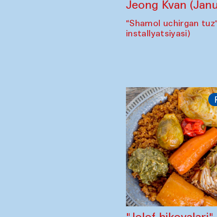
Jeong Kvan (Janu
"Shamol uchirgan tuz
installyatsiyasi)
"Jolof hikoyalari