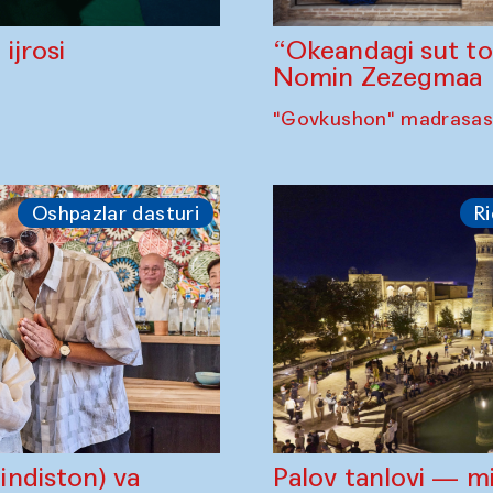
“Okeandagi sut t
ijrosi
Nomin Zezegmaa
"Govkushon" madrasasi
Oshpazlar dasturi
Ri
ndiston) va
Palov tanlovi — m