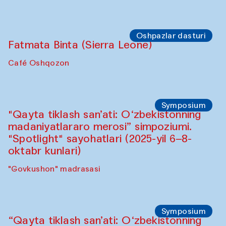
Sahna chiqishlari
Buxoro tinchlik agentligi
Anna Lublina Buxoro sozandalari bilan
hamkorlikda
Karvonsaroy
Oshpazlar dasturi
Bahriddin Chustiy (O‘zbekiston)
"Oshqozon" kafesi
Oshpazlar dasturi
Fatmata Binta (Sierra Leone)
Café Oshqozon