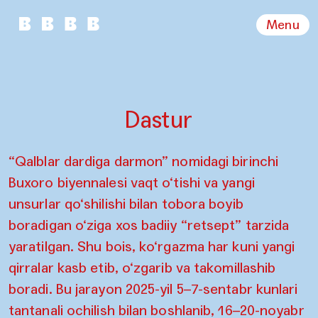
Menu
Dastur
“Qalblar dardiga darmon” nomidagi birinchi
Buxoro biyennalesi vaqt o‘tishi va yangi
unsurlar qo‘shilishi bilan tobora boyib
boradigan o‘ziga xos badiiy “retsept” tarzida
yaratilgan. Shu bois, ko‘rgazma har kuni yangi
qirralar kasb etib, o‘zgarib va takomillashib
boradi. Bu jarayon 2025-yil 5–7-sentabr kunlari
tantanali ochilish bilan boshlanib, 16–20-noyabr