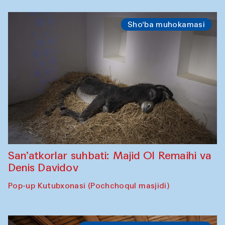
Sho‘ba muhokamasi
San’atkorlar suhbati: Majid Ol Remaihi va
Denis Davidov
Pop-up Kutubxonasi (Pochchoqul masjidi)