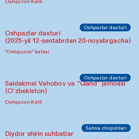
Oshpazlar dasturi
Lilian Kordell (Buyuk Britaniya)
"Oshqozon" kafesi
Oshpazlar dasturi
Saidakmal Vahobov va “Qand” jamoasi
(O‘zbekiston)
Oshqozon Kafé
Oshpazlar dasturi
Oshpazlar dasturi
(2025-yil 12-sentabrdan 20-noyabrgacha)
"Oshqozon" kafesi