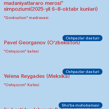
Symposium
"Qayta tiklash san’ati: O‘zbekistonning
madaniyatlararo merosi” simpoziumi.
"Spotlight" sayohatlari (2025-yil 6–8-
oktabr kunlari)
"Govkushon" madrasasi
Symposium
“Qayta tiklash san’ati: O‘zbekistonning
madaniyatlararo merosi”
simpoziumi(2025-yil 6–8-oktabr kunlari)
"Govkushon" madrasasi
Oshpazlar dasturi
Pavel Georganov (O'zbekiston)