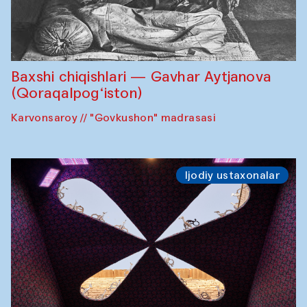
Baxshi chiqishlari — Gavhar Aytjanova
(Qoraqalpog‘iston)
Karvonsaroy // "Govkushon" madrasasi
Ijodiy ustaxonalar