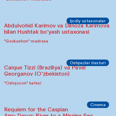
Ijodiy ustaxonalar
Abdulvohid Karimov va Dilnoza Karimova
bilan Hushtak bo‘yash ustaxonasi
"Govkushon" madrasa
Oshpazlar dasturi
Caique Tizzi (Braziliya) va Pavel
Georganov (O‘zbekiston)
"Oshqozon" kafesi
Cinema
Requiem for the Caspian
Amu Darya: River to a Missing Sea