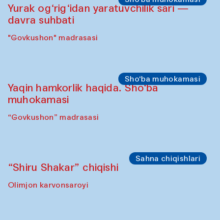
Olimjon karvonsaroyi
Ijodiy ustaxonalar
Panjara yasash bo‘yicha mahorat darsi
“Govkushon” madrasasi
Sho‘ba muhokamasi
Yurak og‘rig‘idan yaratuvchilik sari —
davra suhbati
"Govkushon" madrasasi
Sho‘ba muhokamasi
Yaqin hamkorlik haqida. Sho‘ba