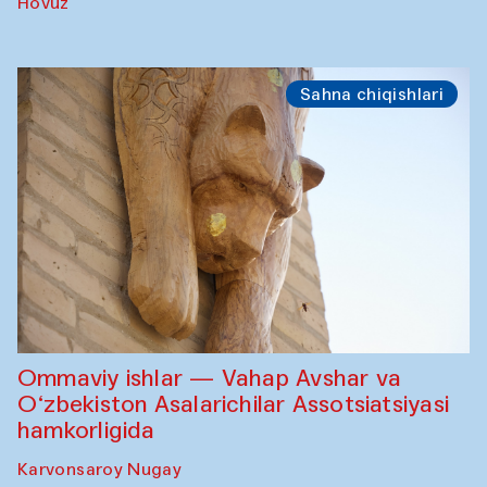
Hovuz
Sahna chiqishlari
Ommaviy ishlar — Vahap Avshar va
O‘zbekiston Asalarichilar Assotsiatsiyasi
hamkorligida
Karvonsaroy Nugay