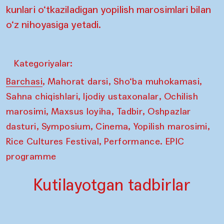
kunlari o‘tkaziladigan yopilish marosimlari bilan
o‘z nihoyasiga yetadi.
Kategoriyalar:
,
,
,
Barchasi
Mahorat darsi
Sho‘ba muhokamasi
,
,
Sahna chiqishlari
Ijodiy ustaxonalar
Ochilish
,
,
,
marosimi
Maxsus loyiha
Tadbir
Oshpazlar
,
,
,
,
dasturi
Symposium
Cinema
Yopilish marosimi
,
Rice Cultures Festival
Performance. EPIC
programme
Kutilayotgan tadbirlar