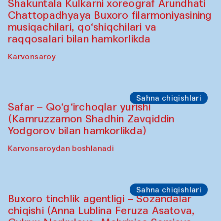
Oshpazlar dasturi
Saidakmal Vahobov va “Qand” jamoasi
(O‘zbekiston)
Oshqozon Kafé
Sahna chiqishlari
Diydor shirin suhbatlar
Shakuntala Kulkarni xoreograf Arundhati
Chattopadhyaya Buxoro filarmoniyasining
musiqachilari, qo‘shiqchilari va
raqqosalari bilan hamkorlikda
Karvonsaroy