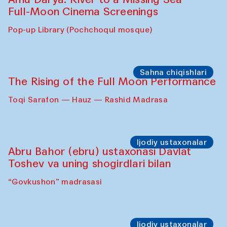
Full-Moon Cinema Screenings
Pop-up Library (Pochchoqul mosque)
Sahna chiqishlari
The Rising of the Full Moon Performance
Toqi Sarafon — Hauz — Rashid Madrasa
Ijodiy ustaxonalar
Abru Bahor (ebru) ustaxonasi Davlat
Toshev va uning shogirdlari bilan
“Govkushon” madrasasi
Ijodiy ustaxonalar