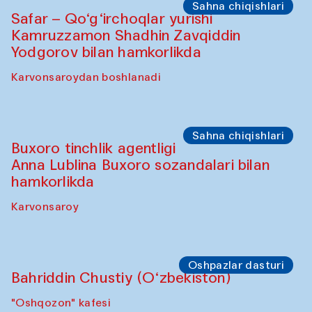
Olimjon karvonsaroyi
Oshpazlar dasturi
Yekaterina Yenileyeva, Aleksandr
Tolkachev, Vladimir Kogay (O‘zbekiston)
"Oshqozon" kafesi
Sahna chiqishlari
Safar – Qo‘g‘irchoqlar yurishi
Kamruzzamon Shadhin Zavqiddin
Yodgorov bilan hamkorlikda
Karvonsaroydan boshlanadi