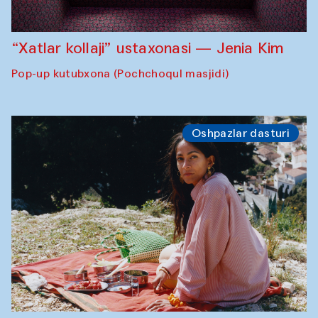
“Xatlar kollaji” ustaxonasi — Jenia Kim
Pop-up kutubxona (Pochchoqul masjidi)
Oshpazlar dasturi