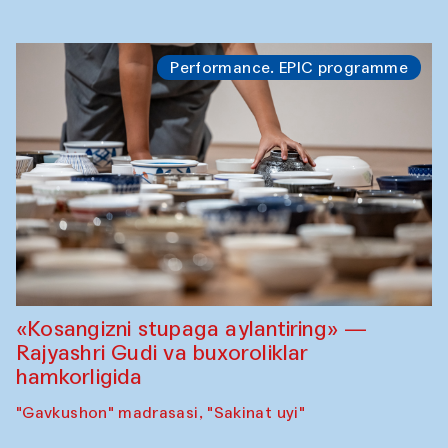
Performance. EPIC programme
«Kosangizni stupaga aylantiring» —
Rajyashri Gudi va buxoroliklar
hamkorligida
"Gavkushon" madrasasi, "Sakinat uyi"