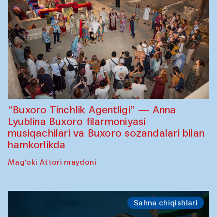
“Buxoro Tinchlik Agentligi” — Anna
Lyublina Buxoro filarmoniyasi
musiqachilari va Buxoro sozandalari bilan
hamkorlikda
Mag‘oki Attori maydoni
Sahna chiqishlari