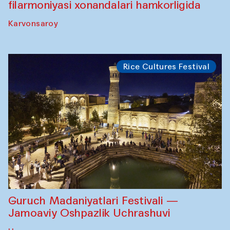
filarmoniyasi xonandalari hamkorligida
Karvonsaroy
Rice Cultures Festival
Guruch Madaniyatlari Festivali —
Jamoaviy Oshpazlik Uchrashuvi