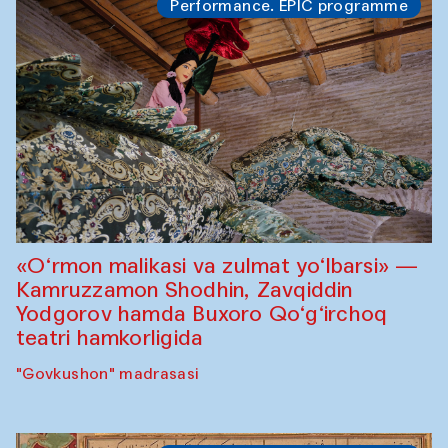
Performance. EPIC programme
«O‘rmon malikasi va zulmat yo‘lbarsi» —
Kamruzzamon Shodhin, Zavqiddin
Yodgorov hamda Buxoro Qo‘g‘irchoq
teatri hamkorligida
"Govkushon" madrasasi