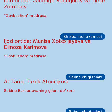
"Oshqozon" kafesi
Oshpazlar dasturi
Yelena Reygades (Meksika)
"Oshqozon" Kafesi
Sho‘ba muhokamasi
Ijod ortida: Jahongir Bobuqulov va Timur
Zolotoev
"Govkushon" madrasa
Sho‘ba muhokamasi
Ijod ortida: Munisa Xolxo'jayeva va
Dilnoza Karimova