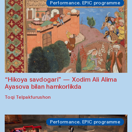
Performance. EPIC programme
“Hikoya savdogari” — Xodim Ali Alima
Ayasova bilan hamkorlikda
Toqi Telpakfurushon
Performance. EPIC programme