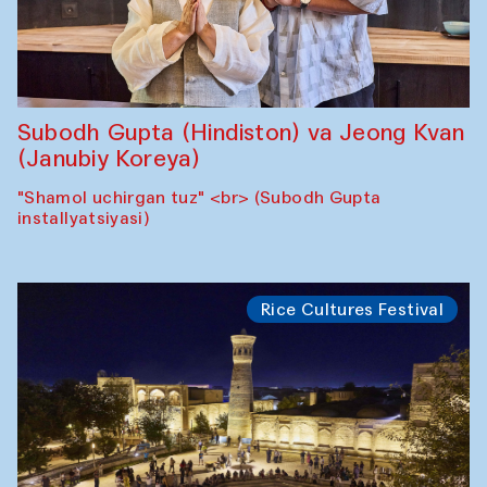
Subodh Gupta (Hindiston) va Jeong Kvan
(Janubiy Koreya)
"Shamol uchirgan tuz" <br> (Subodh Gupta
installyatsiyasi)
Rice Cultures Festival