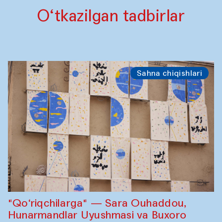
O‘tkazilgan tadbirlar
Sahna chiqishlari
"Qo‘riqchilarga" — Sara Ouhaddou,
Hunarmandlar Uyushmasi va Buxoro