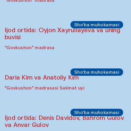
Sho‘ba muhokamasi
Karsten Holler va Diana Kempbell
"Govkushon" madrasa
Sahna chiqishlari
Davlat Toshev bilan so‘fiylik va ijod haqida
ma’ruza va ijro
"Govkushon" madrasa
Sho‘ba muhokamasi
Ijod ortida: Oyjon Xayrullayeva va uning
buvisi
"Govkushon" madrasa