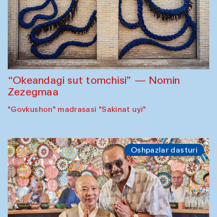
“Okeandagi sut tomchisi” — Nomin
Zezegmaa
"Govkushon" madrasasi "Sakinat uyi"
Oshpazlar dasturi