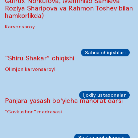
Sahna chiqishlari
Safar – Qo‘g‘irchoqlar yurishi
(Kamruzzamon Shadhin Zavqiddin
Yodgorov bilan hamkorlikda)
Karvonsaroydan boshlanadi
Sahna chiqishlari
Buxoro tinchlik agentligi – Sozandalar
chiqishi (Anna Lublina Feruza Asatova,
Gulrux Norkulova, Mehriniso Samieva
Roziya Sharipova va Rahmon Toshev bilan
hamkorlikda)
Karvonsaroy
Sahna chiqishlari
“Shiru Shakar” chiqishi