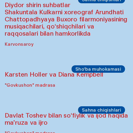
"Govkushon" madrasa
Sahna chiqishlari
At-Tariq. Tarek Atoui ijrosi
Sabina Burhonovaning gilam do'koni
Sahna chiqishlari
Diydor shirin suhbatlar
Shakuntala Kulkarni xoreograf Arundhati
Chattopadhyaya Buxoro filarmoniyasining
musiqachilari, qo‘shiqchilari va
raqqosalari bilan hamkorlikda
Karvonsaroy