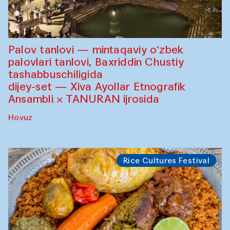
Palov tanlovi — mintaqaviy o‘zbek
palovlari tanlovi, Baxriddin Chustiy
tashabbuschiligida
dijey-set — Xiva Ayollar Etnografik
Ansambli × TANURAN ijrosida
Hovuz
Rice Cultures Festival