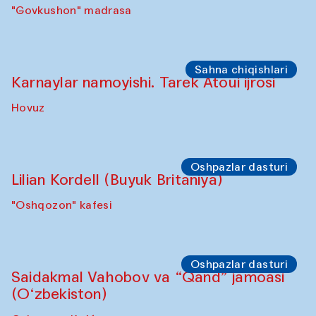
Sho‘ba muhokamasi
Daria Kim va Anatoliy Kim
"Govkushon" madrasasi Sakinat uyi
Sho‘ba muhokamasi
Ijod ortida: Denis Davidov, Bahrom Gulov
va Anvar Gulov
"Govkushon" madrasa
Sahna chiqishlari
Karnaylar namoyishi. Tarek Atoui ijrosi
Hovuz