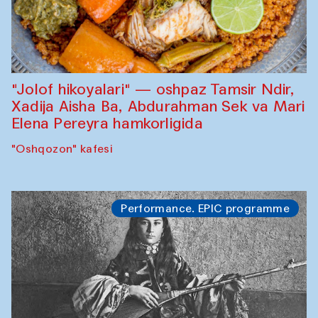
"Jolof hikoyalari" — oshpaz Tamsir Ndir,
Xadija Aisha Ba, Abdurahman Sek va Mari
Elena Pereyra hamkorligida
"Oshqozon" kafesi
Performance. EPIC programme