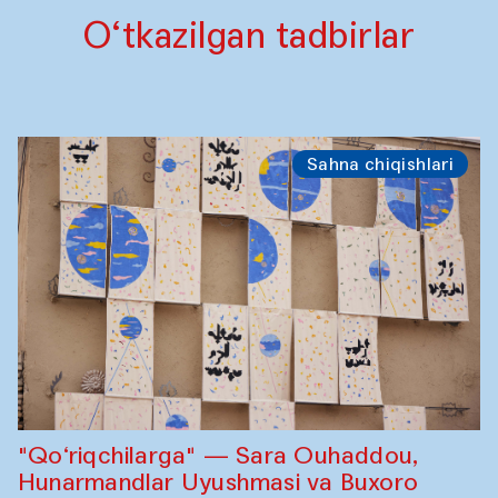
O‘tkazilgan tadbirlar
Sahna chiqishlari
"Qo‘riqchilarga" — Sara Ouhaddou,
Hunarmandlar Uyushmasi va Buxoro