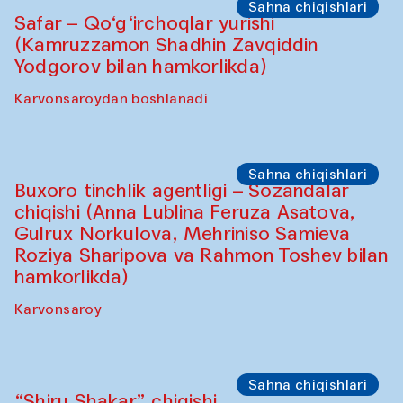
Sahna chiqishlari
Safar – Qo‘g‘irchoqlar yurishi
(Kamruzzamon Shadhin Zavqiddin
Yodgorov bilan hamkorlikda)
Karvonsaroydan boshlanadi
Sahna chiqishlari
Buxoro tinchlik agentligi – Sozandalar
chiqishi (Anna Lublina Feruza Asatova,
Gulrux Norkulova, Mehriniso Samieva
Roziya Sharipova va Rahmon Toshev bilan
hamkorlikda)
Karvonsaroy
Sahna chiqishlari
“Shiru Shakar” chiqishi