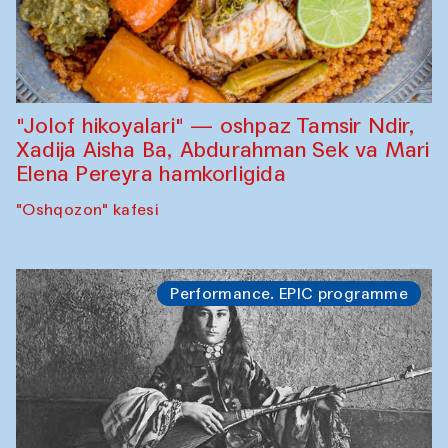
"Jolof hikoyalari" — oshpaz Tamsir Ndir,
Xadija Aisha Ba, Abdurahman Sek va Mari
Elena Pereyra hamkorligida
"Oshqozon" kafesi
Performance. EPIC programme