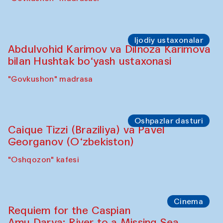
Ijodiy ustaxonalar
Abdulvohid Karimov va Dilnoza Karimova
bilan Hushtak bo‘yash ustaxonasi
"Govkushon" madrasa
Oshpazlar dasturi
Caique Tizzi (Braziliya) va Pavel
Georganov (O‘zbekiston)
"Oshqozon" kafesi
Cinema
Requiem for the Caspian
Amu Darya: River to a Missing Sea