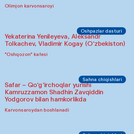
Olimjon karvonsaroyi
Oshpazlar dasturi
Yekaterina Yenileyeva, Aleksandr
Tolkachev, Vladimir Kogay (O‘zbekiston)
"Oshqozon" kafesi
Sahna chiqishlari
Safar – Qo‘g‘irchoqlar yurishi
Kamruzzamon Shadhin Zavqiddin
Yodgorov bilan hamkorlikda
Karvonsaroydan boshlanadi