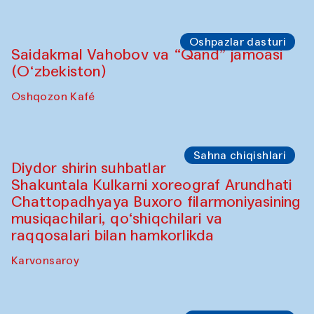
Oshpazlar dasturi
Saidakmal Vahobov va “Qand” jamoasi
(O‘zbekiston)
Oshqozon Kafé
Sahna chiqishlari
Diydor shirin suhbatlar
Shakuntala Kulkarni xoreograf Arundhati
Chattopadhyaya Buxoro filarmoniyasining
musiqachilari, qo‘shiqchilari va
raqqosalari bilan hamkorlikda
Karvonsaroy