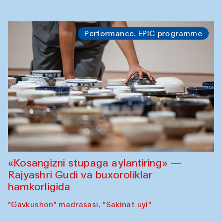
Performance. EPIC programme
«Kosangizni stupaga aylantiring» —
Rajyashri Gudi va buxoroliklar
hamkorligida
"Gavkushon" madrasasi, "Sakinat uyi"