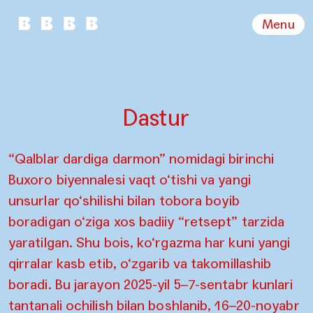
Menu
Dastur
“Qalblar dardiga darmon” nomidagi birinchi
Buxoro biyennalesi vaqt o‘tishi va yangi
unsurlar qo‘shilishi bilan tobora boyib
boradigan o‘ziga xos badiiy “retsept” tarzida
yaratilgan. Shu bois, ko‘rgazma har kuni yangi
qirralar kasb etib, o‘zgarib va takomillashib
boradi. Bu jarayon 2025-yil 5–7-sentabr kunlari
tantanali ochilish bilan boshlanib, 16–20-noyabr