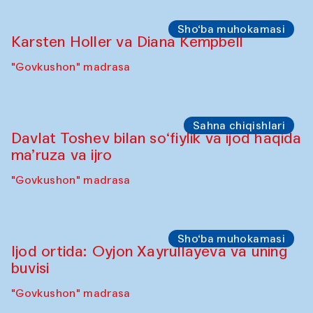
Sho‘ba muhokamasi
Karsten Holler va Diana Kempbell
"Govkushon" madrasa
Sahna chiqishlari
Davlat Toshev bilan so‘fiylik va ijod haqida
ma’ruza va ijro
"Govkushon" madrasa
Sho‘ba muhokamasi
Ijod ortida: Oyjon Xayrullayeva va uning
buvisi
"Govkushon" madrasa