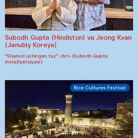
Subodh Gupta (Hindiston) va Jeong Kvan
(Janubiy Koreya)
"Shamol uchirgan tuz" <br> (Subodh Gupta
installyatsiyasi)
Rice Cultures Festival