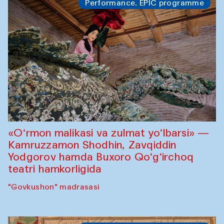
Performance. EPIC programme
«O‘rmon malikasi va zulmat yo‘lbarsi» —
Kamruzzamon Shodhin, Zavqiddin
Yodgorov hamda Buxoro Qo‘g‘irchoq
teatri hamkorligida
"Govkushon" madrasasi