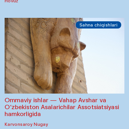
Hovuz
Sahna chiqishlari
Ommaviy ishlar — Vahap Avshar va
O‘zbekiston Asalarichilar Assotsiatsiyasi
hamkorligida
Karvonsaroy Nugay