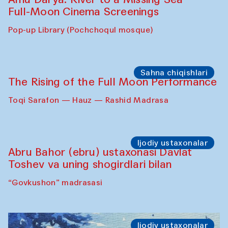
Full-Moon Cinema Screenings
Pop-up Library (Pochchoqul mosque)
Sahna chiqishlari
The Rising of the Full Moon Performance
Toqi Sarafon — Hauz — Rashid Madrasa
Ijodiy ustaxonalar
Abru Bahor (ebru) ustaxonasi Davlat
Toshev va uning shogirdlari bilan
“Govkushon” madrasasi
Ijodiy ustaxonalar