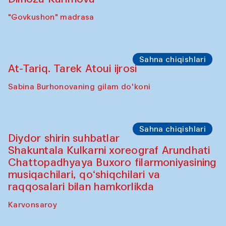
"Govkushon" madrasa
Sahna chiqishlari
At-Tariq. Tarek Atoui ijrosi
Sabina Burhonovaning gilam do'koni
Sahna chiqishlari
Diydor shirin suhbatlar
Shakuntala Kulkarni xoreograf Arundhati
Chattopadhyaya Buxoro filarmoniyasining
musiqachilari, qo‘shiqchilari va
raqqosalari bilan hamkorlikda
Karvonsaroy