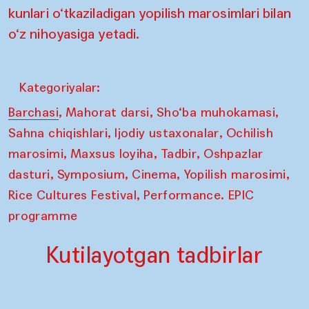
kunlari o‘tkaziladigan yopilish marosimlari bilan
o‘z nihoyasiga yetadi.
Kategoriyalar:
,
,
,
Barchasi
Mahorat darsi
Sho‘ba muhokamasi
,
,
Sahna chiqishlari
Ijodiy ustaxonalar
Ochilish
,
,
,
marosimi
Maxsus loyiha
Tadbir
Oshpazlar
,
,
,
,
dasturi
Symposium
Cinema
Yopilish marosimi
,
Rice Cultures Festival
Performance. EPIC
programme
Kutilayotgan tadbirlar