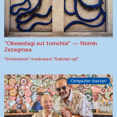
“Okeandagi sut tomchisi” — Nomin
Zezegmaa
"Govkushon" madrasasi "Sakinat uyi"
Oshpazlar dasturi