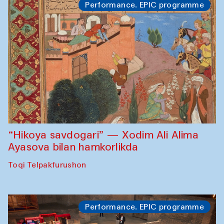
Performance. EPIC programme
“Hikoya savdogari” — Xodim Ali Alima
Ayasova bilan hamkorlikda
Toqi Telpakfurushon
Performance. EPIC programme