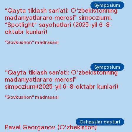
Symposium
"Qayta tiklash san’ati: O‘zbekistonning
madaniyatlararo merosi” simpoziumi.
"Spotlight" sayohatlari (2025-yil 6–8-
oktabr kunlari)
"Govkushon" madrasasi
Symposium
“Qayta tiklash san’ati: O‘zbekistonning
madaniyatlararo merosi”
simpoziumi(2025-yil 6–8-oktabr kunlari)
"Govkushon" madrasasi
Oshpazlar dasturi
Pavel Georganov (O'zbekiston)