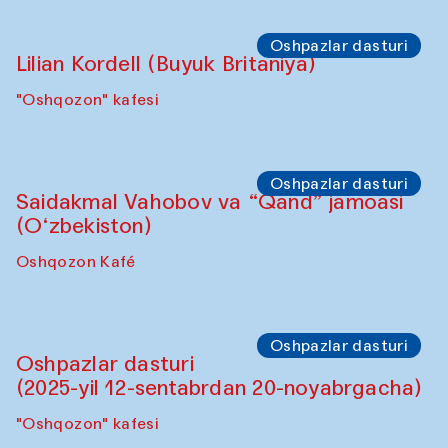
Oshpazlar dasturi
Lilian Kordell (Buyuk Britaniya)
"Oshqozon" kafesi
Oshpazlar dasturi
Saidakmal Vahobov va “Qand” jamoasi
(O‘zbekiston)
Oshqozon Kafé
Oshpazlar dasturi
Oshpazlar dasturi
(2025-yil 12-sentabrdan 20-noyabrgacha)
"Oshqozon" kafesi