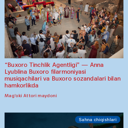
“Buxoro Tinchlik Agentligi” — Anna
Lyublina Buxoro filarmoniyasi
musiqachilari va Buxoro sozandalari bilan
hamkorlikda
Mag‘oki Attori maydoni
Sahna chiqishlari