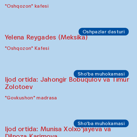
"Oshqozon" kafesi
Oshpazlar dasturi
Yelena Reygades (Meksika)
"Oshqozon" Kafesi
Sho‘ba muhokamasi
Ijod ortida: Jahongir Bobuqulov va Timur
Zolotoev
"Govkushon" madrasa
Sho‘ba muhokamasi
Ijod ortida: Munisa Xolxo'jayeva va
Dilnoza Karimova