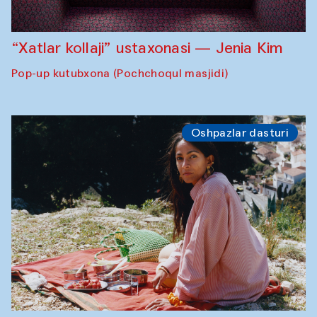
“Xatlar kollaji” ustaxonasi — Jenia Kim
Pop-up kutubxona (Pochchoqul masjidi)
Oshpazlar dasturi