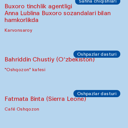
Sahna chiqishlari
Buxoro tinchlik agentligi
Anna Lublina Buxoro sozandalari bilan
hamkorlikda
Karvonsaroy
Oshpazlar dasturi
Bahriddin Chustiy (O‘zbekiston)
"Oshqozon" kafesi
Oshpazlar dasturi
Fatmata Binta (Sierra Leone)
Café Oshqozon