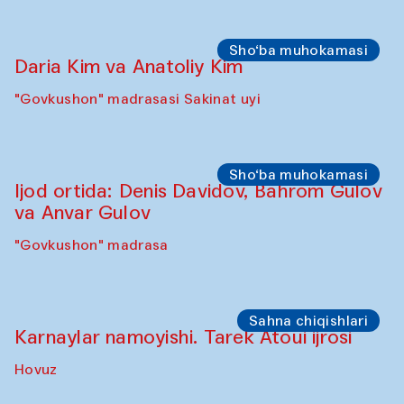
Sho‘ba muhokamasi
Daria Kim va Anatoliy Kim
"Govkushon" madrasasi Sakinat uyi
Sho‘ba muhokamasi
Ijod ortida: Denis Davidov, Bahrom Gulov
va Anvar Gulov
"Govkushon" madrasa
Sahna chiqishlari
Karnaylar namoyishi. Tarek Atoui ijrosi
Hovuz