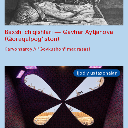
Baxshi chiqishlari — Gavhar Aytjanova
(Qoraqalpog‘iston)
Karvonsaroy // "Govkushon" madrasasi
Ijodiy ustaxonalar