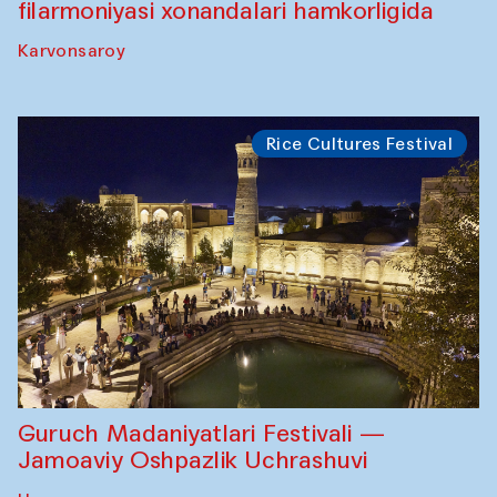
filarmoniyasi xonandalari hamkorligida
Karvonsaroy
Rice Cultures Festival
Guruch Madaniyatlari Festivali —
Jamoaviy Oshpazlik Uchrashuvi