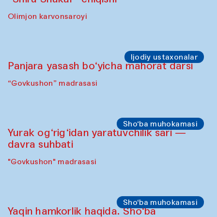
Olimjon karvonsaroyi
Ijodiy ustaxonalar
Panjara yasash bo‘yicha mahorat darsi
“Govkushon” madrasasi
Sho‘ba muhokamasi
Yurak og‘rig‘idan yaratuvchilik sari —
davra suhbati
"Govkushon" madrasasi
Sho‘ba muhokamasi
Yaqin hamkorlik haqida. Sho‘ba