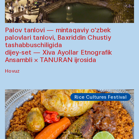
Palov tanlovi — mintaqaviy o‘zbek
palovlari tanlovi, Baxriddin Chustiy
tashabbuschiligida
dijey-set — Xiva Ayollar Etnografik
Ansambli × TANURAN ijrosida
Hovuz
Rice Cultures Festival