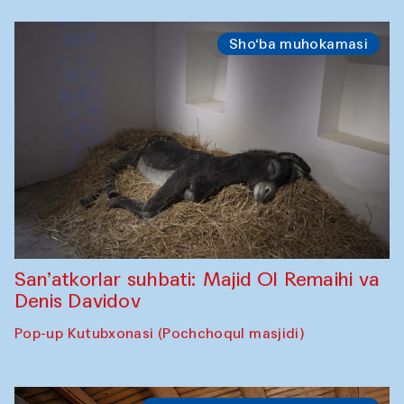
Sho‘ba muhokamasi
San’atkorlar suhbati: Majid Ol Remaihi va
Denis Davidov
Pop-up Kutubxonasi (Pochchoqul masjidi)