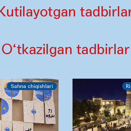
Kutilayotgan tadbirla
O‘tkazilgan tadbirlar
Sahna chiqishlari
Ri