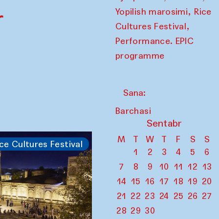
,
r
Yopilish marosimi
Rice
,
Cultures Festival
Performance. EPIC
programme
Sana:
Barchasi
Sentabr
M
T
W
T
F
S
S
ce Cultures Festival
1
2
3
4
5
6
7
8
9
10
11
12
13
14
15
16
17
18
19
20
21
22
23
24
25
26
27
28
29
30