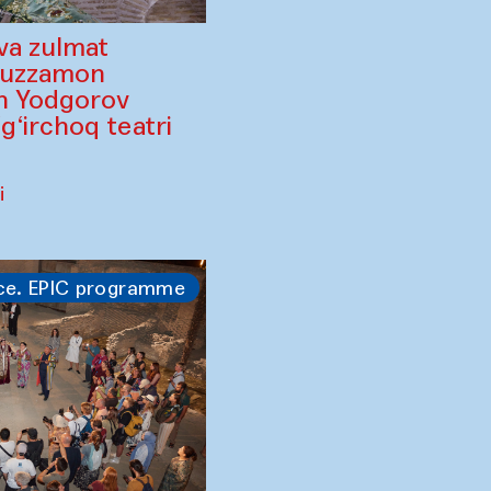
va zulmat
ruzzamon
in Yodgorov
‘irchoq teatri
i
ce. EPIC programme