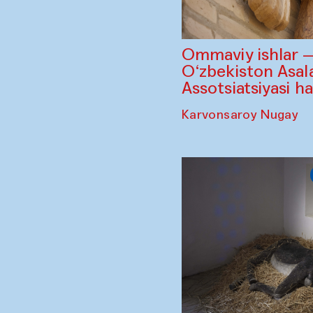
Ommaviy ishlar 
O‘zbekiston Asala
Assotsiatsiyasi h
Karvonsaroy Nugay