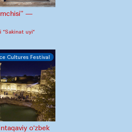
omchisi” —
 "Sakinat uyi"
ce Cultures Festival
intaqaviy o‘zbek