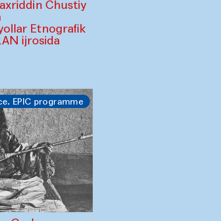
Baxriddin Chustiy
a
yollar Etnografik
AN ijrosida
ce. EPIC programme