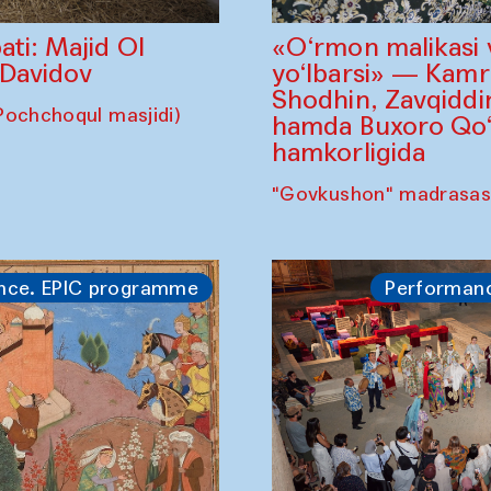
«O‘rmon malikasi 
ati: Majid Ol
yo‘lbarsi» — Kam
 Davidov
Shodhin, Zavqidd
Pochchoqul masjidi)
hamda Buxoro Qo‘g
hamkorligida
"Govkushon" madrasas
nce. EPIC programme
Performan