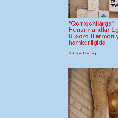
"Qo‘riqchilarga"
Hunarmandlar Uy
Buxoro filarmoniy
hamkorligida
Karvonsaroy