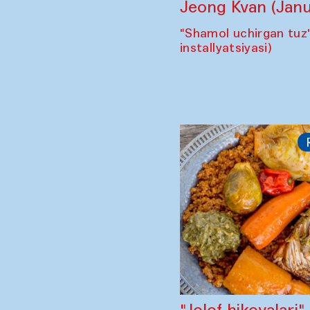
Jeong Kvan (Janu
"Shamol uchirgan tuz
installyatsiyasi)
"Jolof hikoyalari