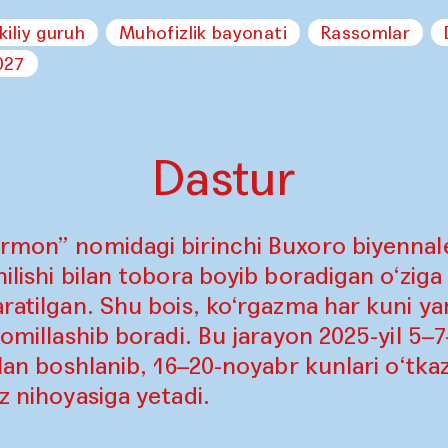
kiliy guruh
Muhofizlik bayonati
Rassomlar
027
Dastur
rmon” nomidagi birinchi Buxoro biyennales
ilishi bilan tobora boyib boradigan o‘ziga
aratilgan. Shu bois, ko‘rgazma har kuni ya
komillashib boradi. Bu jarayon 2025-yil 5–
ilan boshlanib, 16–20-noyabr kunlari o‘tkaz
z nihoyasiga yetadi.