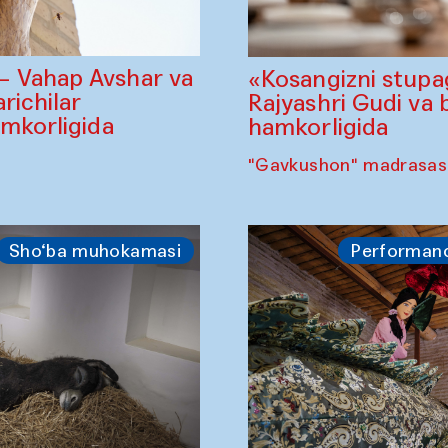
— Vahap Avshar va
«Kosangizni stupa
richilar
Rajyashri Gudi va 
amkorligida
hamkorligida
"Gavkushon" madrasasi,
Sho‘ba muhokamasi
Performan