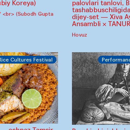
biy Koreya)
palovlari tanlovi, 
tashabbuschiligid
" <br> (Subodh Gupta
dijey-set — Xiva A
Ansambli × TANUR
Hovuz
Rice Cultures Festival
Performan
" — oshpaz Tamsir