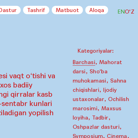
Dastur
Tashrif
Matbuot
Aloqa
EN
O‘Z
Kategoriyalar:
,
Barchasi
Mahorat
,
darsi
Sho‘ba
i vaqt o‘tishi va
,
muhokamasi
Sahna
 xos badiiy
,
chiqishlari
Ijodiy
ngi qirralar kasb
,
ustaxonalar
Ochilish
7-sentabr kunlari
,
marosimi
Maxsus
iladigan yopilish
,
,
loyiha
Tadbir
,
Oshpazlar dasturi
,
,
Symposium
Cinema