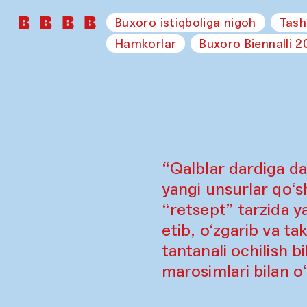
Buxoro istiqboliga nigoh
Tash
Hamkorlar
Buxoro Biennalli 2
“Qalblar dardiga da
yangi unsurlar qo‘sh
“retsept” tarzida y
etib, o‘zgarib va ta
tantanali ochilish b
marosimlari bilan o‘