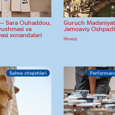
Guruch Madaniyatl
 — Sara Ouhaddou,
Jamoaviy Oshpazl
ushmasi va
asi xonandalari
Hovuz
Sahna chiqishlari
Performan