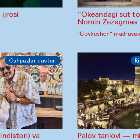
“Okeandagi sut t
ijrosi
Nomin Zezegmaa
"Govkushon" madrasasi
Oshpazlar dasturi
Ri
ndiston) va
Palov tanlovi — m