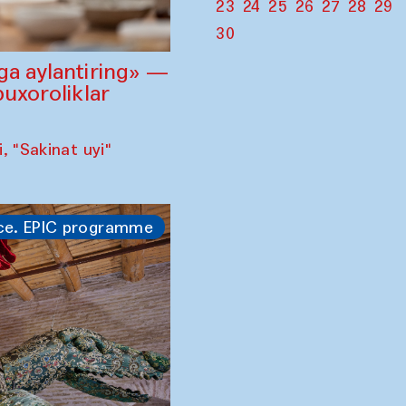
23
24
25
26
27
28
29
30
ga aylantiring» —
buxoroliklar
 "Sakinat uyi"
ce. EPIC programme