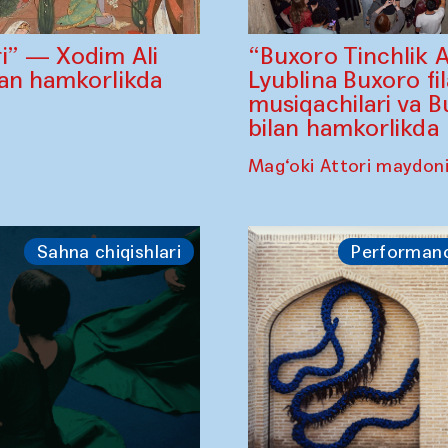
“Buxoro Tinchlik 
i” — Xodim Ali
Lyublina Buxoro fi
lan hamkorlikda
musiqachilari va B
bilan hamkorlikda
Mag‘oki Attori maydon
Sahna chiqishlari
Performan