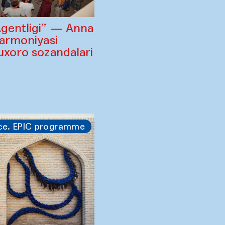
Agentligi” — Anna
larmoniyasi
uxoro sozandalari
i
ce. EPIC programme