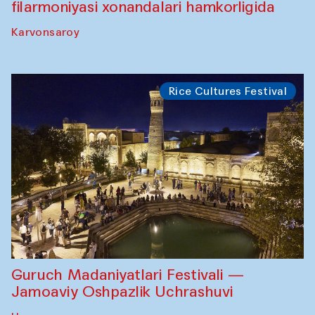
filarmoniyasi xonandalari hamkorligida
Karvonsaroy
Rice Cultures Festival
Guruch Madaniyatlari Festivali —
Jamoaviy Oshpazlik Uchrashuvi