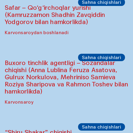
Sahna chiqishlari
Safar – Qo‘g‘irchoqlar yurishi
(Kamruzzamon Shadhin Zavqiddin
Yodgorov bilan hamkorlikda)
Karvonsaroydan boshlanadi
Sahna chiqishlari
Buxoro tinchlik agentligi – Sozandalar
chiqishi (Anna Lublina Feruza Asatova,
Gulrux Norkulova, Mehriniso Samieva
Roziya Sharipova va Rahmon Toshev bilan
hamkorlikda)
Karvonsaroy
Sahna chiqishlari
“Shiru Shakar” chiqishi