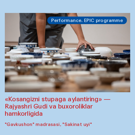
Performance. EPIC programme
«Kosangizni stupaga aylantiring» —
Rajyashri Gudi va buxoroliklar
hamkorligida
"Gavkushon" madrasasi, "Sakinat uyi"