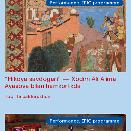
Performance. EPIC programme
“Hikoya savdogari” — Xodim Ali Alima
Ayasova bilan hamkorlikda
Toqi Telpakfurushon
Performance. EPIC programme