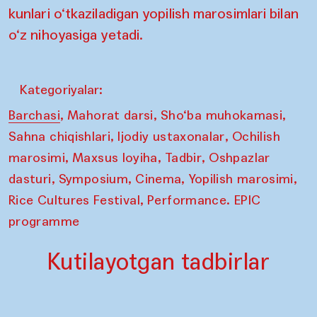
kunlari o‘tkaziladigan yopilish marosimlari bilan
o‘z nihoyasiga yetadi.
Kategoriyalar:
,
,
,
Barchasi
Mahorat darsi
Sho‘ba muhokamasi
,
,
Sahna chiqishlari
Ijodiy ustaxonalar
Ochilish
,
,
,
marosimi
Maxsus loyiha
Tadbir
Oshpazlar
,
,
,
,
dasturi
Symposium
Cinema
Yopilish marosimi
,
Rice Cultures Festival
Performance. EPIC
programme
Kutilayotgan tadbirlar