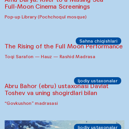
Full-Moon Cinema Screenings
Pop-up Library (Pochchoqul mosque)
Sahna chiqishlari
The Rising of the Full Moon Performance
Toqi Sarafon — Hauz — Rashid Madrasa
Ijodiy ustaxonalar
Abru Bahor (ebru) ustaxonasi Davlat
Toshev va uning shogirdlari bilan
“Govkushon” madrasasi
Ijodiy ustaxonalar