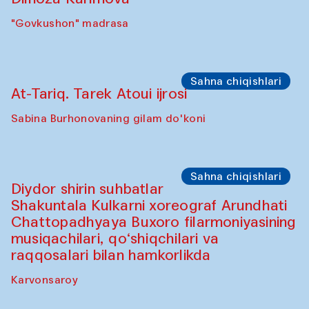
"Govkushon" madrasa
Sahna chiqishlari
At-Tariq. Tarek Atoui ijrosi
Sabina Burhonovaning gilam do'koni
Sahna chiqishlari
Diydor shirin suhbatlar
Shakuntala Kulkarni xoreograf Arundhati
Chattopadhyaya Buxoro filarmoniyasining
musiqachilari, qo‘shiqchilari va
raqqosalari bilan hamkorlikda
Karvonsaroy