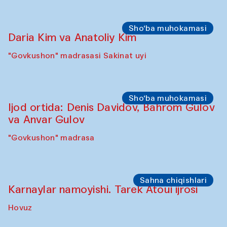
Sho‘ba muhokamasi
Daria Kim va Anatoliy Kim
"Govkushon" madrasasi Sakinat uyi
Sho‘ba muhokamasi
Ijod ortida: Denis Davidov, Bahrom Gulov
va Anvar Gulov
"Govkushon" madrasa
Sahna chiqishlari
Karnaylar namoyishi. Tarek Atoui ijrosi
Hovuz