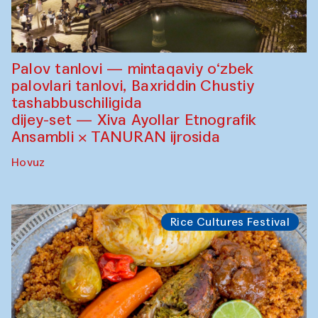
Palov tanlovi — mintaqaviy o‘zbek
palovlari tanlovi, Baxriddin Chustiy
tashabbuschiligida
dijey-set — Xiva Ayollar Etnografik
Ansambli × TANURAN ijrosida
Hovuz
Rice Cultures Festival