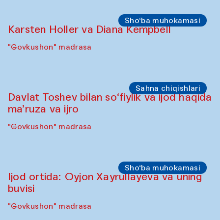
Sho‘ba muhokamasi
Karsten Holler va Diana Kempbell
"Govkushon" madrasa
Sahna chiqishlari
Davlat Toshev bilan so‘fiylik va ijod haqida
ma’ruza va ijro
"Govkushon" madrasa
Sho‘ba muhokamasi
Ijod ortida: Oyjon Xayrullayeva va uning
buvisi
"Govkushon" madrasa