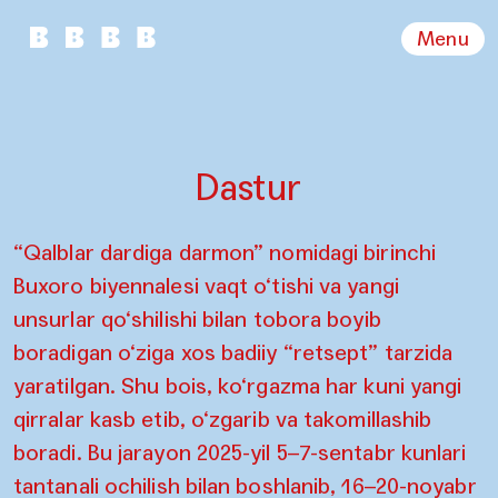
Menu
Dastur
“Qalblar dardiga darmon” nomidagi birinchi
Buxoro biyennalesi vaqt o‘tishi va yangi
unsurlar qo‘shilishi bilan tobora boyib
boradigan o‘ziga xos badiiy “retsept” tarzida
yaratilgan. Shu bois, ko‘rgazma har kuni yangi
qirralar kasb etib, o‘zgarib va takomillashib
boradi. Bu jarayon 2025-yil 5–7-sentabr kunlari
tantanali ochilish bilan boshlanib, 16–20-noyabr