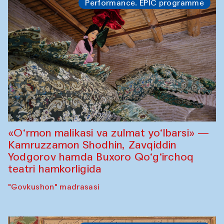
Performance. EPIC programme
«O‘rmon malikasi va zulmat yo‘lbarsi» —
Kamruzzamon Shodhin, Zavqiddin
Yodgorov hamda Buxoro Qo‘g‘irchoq
teatri hamkorligida
"Govkushon" madrasasi