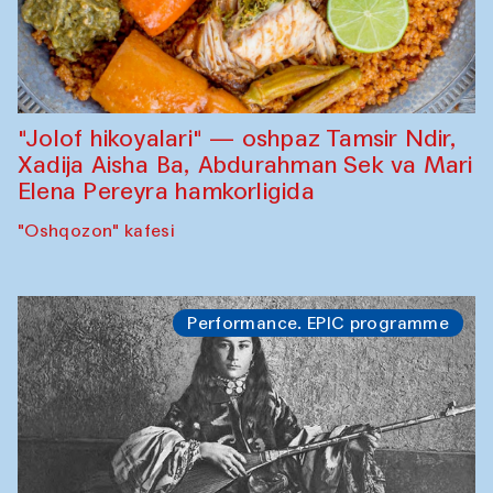
"Jolof hikoyalari" — oshpaz Tamsir Ndir,
Xadija Aisha Ba, Abdurahman Sek va Mari
Elena Pereyra hamkorligida
"Oshqozon" kafesi
Performance. EPIC programme