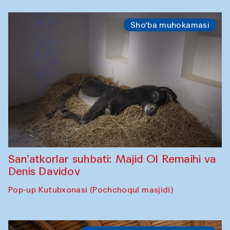
Sho‘ba muhokamasi
San’atkorlar suhbati: Majid Ol Remaihi va
Denis Davidov
Pop-up Kutubxonasi (Pochchoqul masjidi)