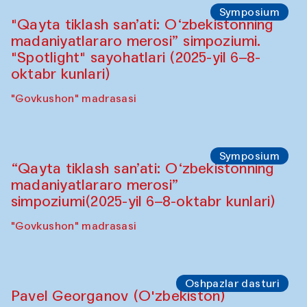
Symposium
"Qayta tiklash san’ati: O‘zbekistonning
madaniyatlararo merosi” simpoziumi.
"Spotlight" sayohatlari (2025-yil 6–8-
oktabr kunlari)
"Govkushon" madrasasi
Symposium
“Qayta tiklash san’ati: O‘zbekistonning
madaniyatlararo merosi”
simpoziumi(2025-yil 6–8-oktabr kunlari)
"Govkushon" madrasasi
Oshpazlar dasturi
Pavel Georganov (O'zbekiston)