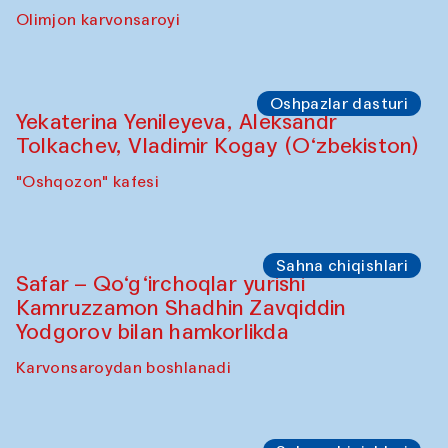
Olimjon karvonsaroyi
Oshpazlar dasturi
Yekaterina Yenileyeva, Aleksandr
Tolkachev, Vladimir Kogay (O‘zbekiston)
"Oshqozon" kafesi
Sahna chiqishlari
Safar – Qo‘g‘irchoqlar yurishi
Kamruzzamon Shadhin Zavqiddin
Yodgorov bilan hamkorlikda
Karvonsaroydan boshlanadi