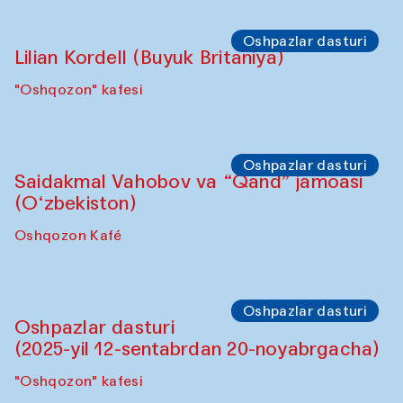
Oshpazlar dasturi
Lilian Kordell (Buyuk Britaniya)
"Oshqozon" kafesi
Oshpazlar dasturi
Saidakmal Vahobov va “Qand” jamoasi
(O‘zbekiston)
Oshqozon Kafé
Oshpazlar dasturi
Oshpazlar dasturi
(2025-yil 12-sentabrdan 20-noyabrgacha)
"Oshqozon" kafesi