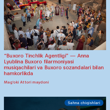
“Buxoro Tinchlik Agentligi” — Anna
Lyublina Buxoro filarmoniyasi
musiqachilari va Buxoro sozandalari bilan
hamkorlikda
Mag‘oki Attori maydoni
Sahna chiqishlari