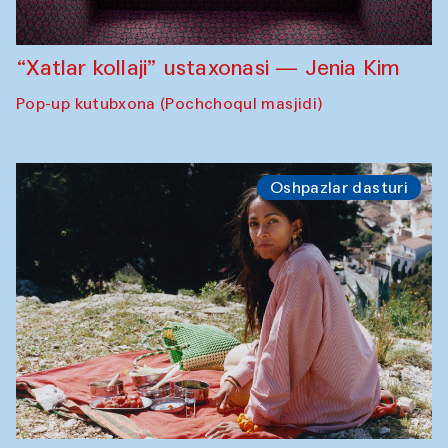
“Xatlar kollaji” ustaxonasi — Jenia Kim
Pop-up kutubxona (Pochchoqul masjidi)
Oshpazlar dasturi