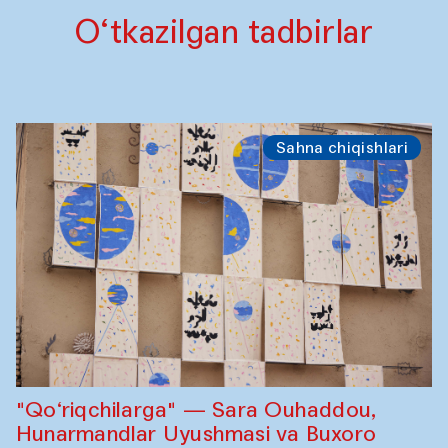
O‘tkazilgan tadbirlar
Sahna chiqishlari
"Qo‘riqchilarga" — Sara Ouhaddou,
Hunarmandlar Uyushmasi va Buxoro