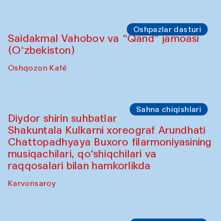
Oshpazlar dasturi
Saidakmal Vahobov va “Qand” jamoasi
(O‘zbekiston)
Oshqozon Kafé
Sahna chiqishlari
Diydor shirin suhbatlar
Shakuntala Kulkarni xoreograf Arundhati
Chattopadhyaya Buxoro filarmoniyasining
musiqachilari, qo‘shiqchilari va
raqqosalari bilan hamkorlikda
Karvonsaroy