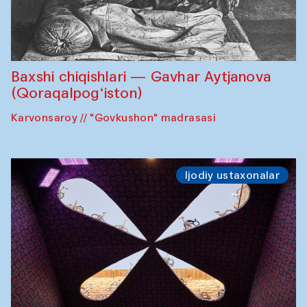
Baxshi chiqishlari — Gavhar Aytjanova
(Qoraqalpog‘iston)
Karvonsaroy // "Govkushon" madrasasi
Ijodiy ustaxonalar