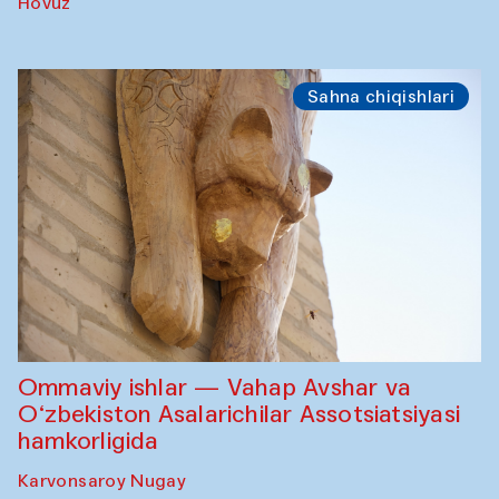
Hovuz
Sahna chiqishlari
Ommaviy ishlar — Vahap Avshar va
O‘zbekiston Asalarichilar Assotsiatsiyasi
hamkorligida
Karvonsaroy Nugay