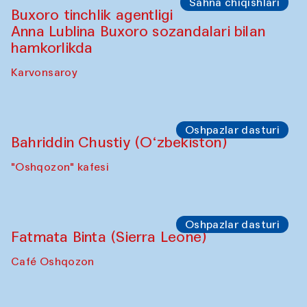
Sahna chiqishlari
Buxoro tinchlik agentligi
Anna Lublina Buxoro sozandalari bilan
hamkorlikda
Karvonsaroy
Oshpazlar dasturi
Bahriddin Chustiy (O‘zbekiston)
"Oshqozon" kafesi
Oshpazlar dasturi
Fatmata Binta (Sierra Leone)
Café Oshqozon