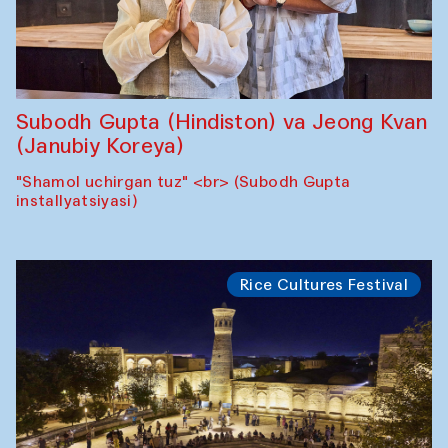
Subodh Gupta (Hindiston) va Jeong Kvan
(Janubiy Koreya)
"Shamol uchirgan tuz" <br> (Subodh Gupta
installyatsiyasi)
Rice Cultures Festival