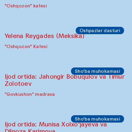
"Oshqozon" kafesi
Oshpazlar dasturi
Yelena Reygades (Meksika)
"Oshqozon" Kafesi
Sho‘ba muhokamasi
Ijod ortida: Jahongir Bobuqulov va Timur
Zolotoev
"Govkushon" madrasa
Sho‘ba muhokamasi
Ijod ortida: Munisa Xolxo'jayeva va
Dilnoza Karimova