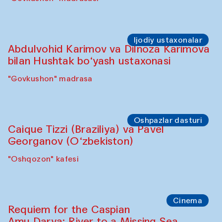
Ijodiy ustaxonalar
Abdulvohid Karimov va Dilnoza Karimova
bilan Hushtak bo‘yash ustaxonasi
"Govkushon" madrasa
Oshpazlar dasturi
Caique Tizzi (Braziliya) va Pavel
Georganov (O‘zbekiston)
"Oshqozon" kafesi
Cinema
Requiem for the Caspian
Amu Darya: River to a Missing Sea