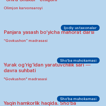
Olimjon karvonsaroyi
Ijodiy ustaxonalar
Panjara yasash bo‘yicha mahorat darsi
“Govkushon” madrasasi
Sho‘ba muhokamasi
Yurak og‘rig‘idan yaratuvchilik sari —
davra suhbati
"Govkushon" madrasasi
Sho‘ba muhokamasi
Yaqin hamkorlik haqida. Sho‘ba