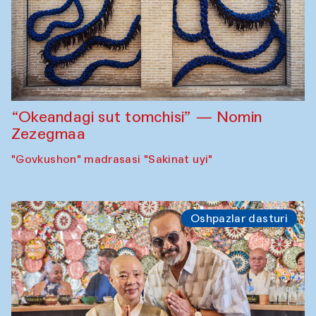
“Okeandagi sut tomchisi” — Nomin
Zezegmaa
"Govkushon" madrasasi "Sakinat uyi"
Oshpazlar dasturi