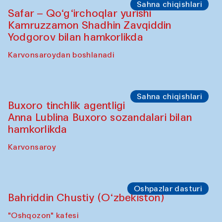
Olimjon karvonsaroyi
Oshpazlar dasturi
Yekaterina Yenileyeva, Aleksandr
Tolkachev, Vladimir Kogay (O‘zbekiston)
"Oshqozon" kafesi
Sahna chiqishlari
Safar – Qo‘g‘irchoqlar yurishi
Kamruzzamon Shadhin Zavqiddin
Yodgorov bilan hamkorlikda
Karvonsaroydan boshlanadi