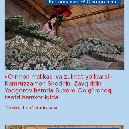
Performance. EPIC programme
«O‘rmon malikasi va zulmat yo‘lbarsi» —
Kamruzzamon Shodhin, Zavqiddin
Yodgorov hamda Buxoro Qo‘g‘irchoq
teatri hamkorligida
"Govkushon" madrasasi