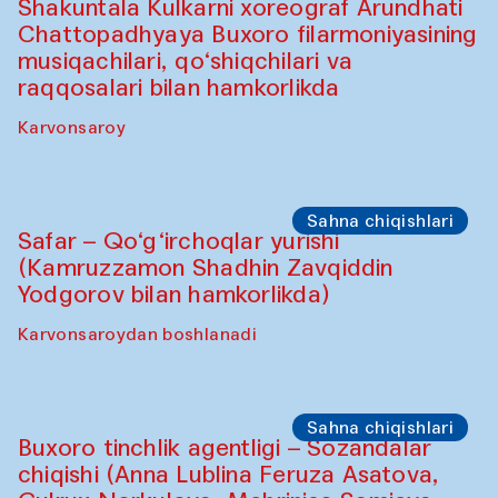
Oshpazlar dasturi
Saidakmal Vahobov va “Qand” jamoasi
(O‘zbekiston)
Oshqozon Kafé
Sahna chiqishlari
Diydor shirin suhbatlar
Shakuntala Kulkarni xoreograf Arundhati
Chattopadhyaya Buxoro filarmoniyasining
musiqachilari, qo‘shiqchilari va
raqqosalari bilan hamkorlikda
Karvonsaroy