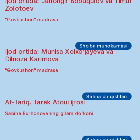
"Oshqozon" kafesi
Oshpazlar dasturi
Yelena Reygades (Meksika)
"Oshqozon" Kafesi
Sho‘ba muhokamasi
Ijod ortida: Jahongir Bobuqulov va Timur
Zolotoev
"Govkushon" madrasa
Sho‘ba muhokamasi
Ijod ortida: Munisa Xolxo'jayeva va
Dilnoza Karimova