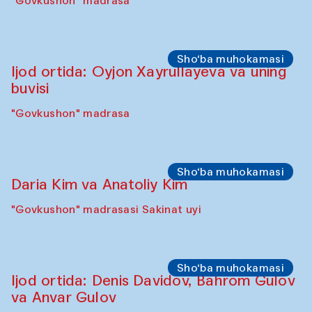
Sho‘ba muhokamasi
Karsten Holler va Diana Kempbell
"Govkushon" madrasa
Sahna chiqishlari
Davlat Toshev bilan so‘fiylik va ijod haqida
ma’ruza va ijro
"Govkushon" madrasa
Sho‘ba muhokamasi
Ijod ortida: Oyjon Xayrullayeva va uning
buvisi
"Govkushon" madrasa