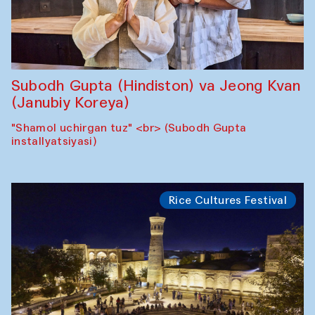
Subodh Gupta (Hindiston) va Jeong Kvan
(Janubiy Koreya)
"Shamol uchirgan tuz" <br> (Subodh Gupta
installyatsiyasi)
Rice Cultures Festival