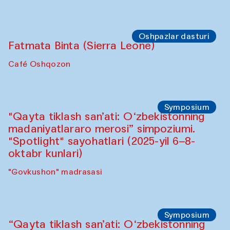
Sahna chiqishlari
Buxoro tinchlik agentligi
Anna Lublina Buxoro sozandalari bilan
hamkorlikda
Karvonsaroy
Oshpazlar dasturi
Bahriddin Chustiy (O‘zbekiston)
"Oshqozon" kafesi
Oshpazlar dasturi
Fatmata Binta (Sierra Leone)
Café Oshqozon