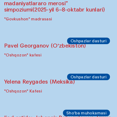
Symposium
"Qayta tiklash san’ati: O‘zbekistonning
madaniyatlararo merosi” simpoziumi.
"Spotlight" sayohatlari (2025-yil 6–8-
oktabr kunlari)
"Govkushon" madrasasi
Symposium
“Qayta tiklash san’ati: O‘zbekistonning
madaniyatlararo merosi”
simpoziumi(2025-yil 6–8-oktabr kunlari)
"Govkushon" madrasasi
Oshpazlar dasturi
Pavel Georganov (O'zbekiston)