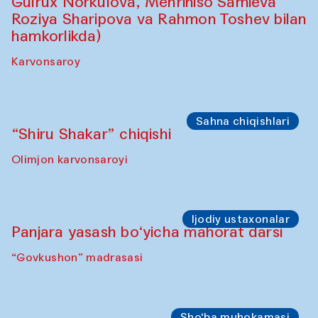
Sahna chiqishlari
Safar – Qo‘g‘irchoqlar yurishi
(Kamruzzamon Shadhin Zavqiddin
Yodgorov bilan hamkorlikda)
Karvonsaroydan boshlanadi
Sahna chiqishlari
Buxoro tinchlik agentligi – Sozandalar
chiqishi (Anna Lublina Feruza Asatova,
Gulrux Norkulova, Mehriniso Samieva
Roziya Sharipova va Rahmon Toshev bilan
hamkorlikda)
Karvonsaroy
Sahna chiqishlari
“Shiru Shakar” chiqishi