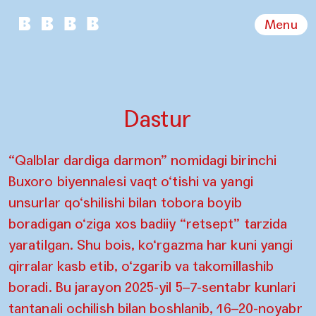
Menu
Dastur
“Qalblar dardiga darmon” nomidagi birinchi
Buxoro biyennalesi vaqt o‘tishi va yangi
unsurlar qo‘shilishi bilan tobora boyib
boradigan o‘ziga xos badiiy “retsept” tarzida
yaratilgan. Shu bois, ko‘rgazma har kuni yangi
qirralar kasb etib, o‘zgarib va takomillashib
boradi. Bu jarayon 2025-yil 5–7-sentabr kunlari
tantanali ochilish bilan boshlanib, 16–20-noyabr