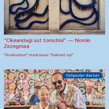
“Okeandagi sut tomchisi” — Nomin
Zezegmaa
"Govkushon" madrasasi "Sakinat uyi"
Oshpazlar dasturi