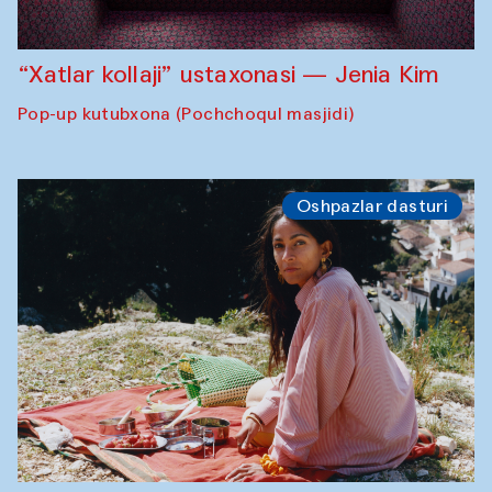
“Xatlar kollaji” ustaxonasi — Jenia Kim
Pop-up kutubxona (Pochchoqul masjidi)
Oshpazlar dasturi