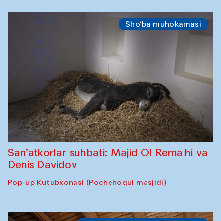
Sho‘ba muhokamasi
San’atkorlar suhbati: Majid Ol Remaihi va
Denis Davidov
Pop-up Kutubxonasi (Pochchoqul masjidi)