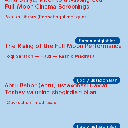
Full-Moon Cinema Screenings
Pop-up Library (Pochchoqul mosque)
Sahna chiqishlari
The Rising of the Full Moon Performance
Toqi Sarafon — Hauz — Rashid Madrasa
Ijodiy ustaxonalar
Abru Bahor (ebru) ustaxonasi Davlat
Toshev va uning shogirdlari bilan
“Govkushon” madrasasi
Ijodiy ustaxonalar