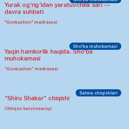
Olimjon karvonsaroyi
Ijodiy ustaxonalar
Panjara yasash bo‘yicha mahorat darsi
“Govkushon” madrasasi
Sho‘ba muhokamasi
Yurak og‘rig‘idan yaratuvchilik sari —
davra suhbati
"Govkushon" madrasasi
Sho‘ba muhokamasi
Yaqin hamkorlik haqida. Sho‘ba