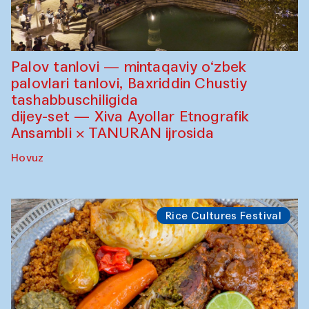
Palov tanlovi — mintaqaviy o‘zbek
palovlari tanlovi, Baxriddin Chustiy
tashabbuschiligida
dijey-set — Xiva Ayollar Etnografik
Ansambli × TANURAN ijrosida
Hovuz
Rice Cultures Festival