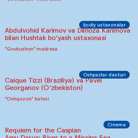
Ijodiy ustaxonalar
Abdulvohid Karimov va Dilnoza Karimova
bilan Hushtak bo‘yash ustaxonasi
"Govkushon" madrasa
Oshpazlar dasturi
Caique Tizzi (Braziliya) va Pavel
Georganov (O‘zbekiston)
"Oshqozon" kafesi
Cinema
Requiem for the Caspian
Amu Darya: River to a Missing Sea