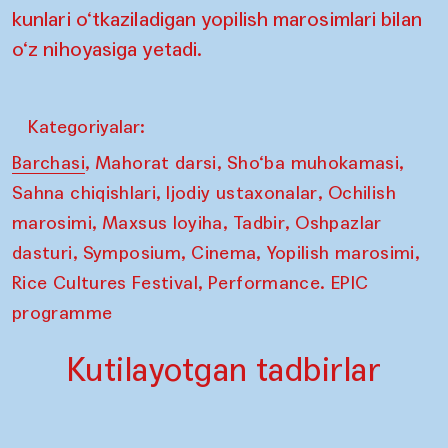
kunlari o‘tkaziladigan yopilish marosimlari bilan
o‘z nihoyasiga yetadi.
Kategoriyalar:
,
,
,
Barchasi
Mahorat darsi
Sho‘ba muhokamasi
,
,
Sahna chiqishlari
Ijodiy ustaxonalar
Ochilish
,
,
,
marosimi
Maxsus loyiha
Tadbir
Oshpazlar
,
,
,
,
dasturi
Symposium
Cinema
Yopilish marosimi
,
Rice Cultures Festival
Performance. EPIC
programme
Kutilayotgan tadbirlar