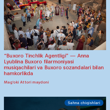
“Buxoro Tinchlik Agentligi” — Anna
Lyublina Buxoro filarmoniyasi
musiqachilari va Buxoro sozandalari bilan
hamkorlikda
Mag‘oki Attori maydoni
Sahna chiqishlari