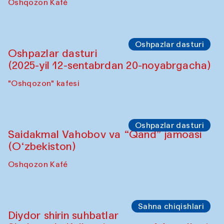
Oshpazlar dasturi
Lilian Kordell (Buyuk Britaniya)
"Oshqozon" kafesi
Oshpazlar dasturi
Saidakmal Vahobov va “Qand” jamoasi
(O‘zbekiston)
Oshqozon Kafé
Oshpazlar dasturi
Oshpazlar dasturi
(2025-yil 12-sentabrdan 20-noyabrgacha)
"Oshqozon" kafesi