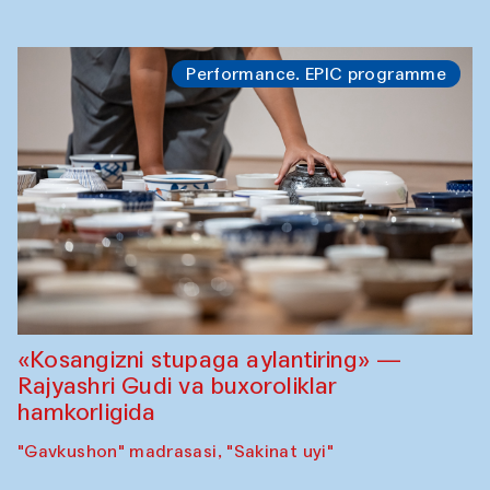
Performance. EPIC programme
«Kosangizni stupaga aylantiring» —
Rajyashri Gudi va buxoroliklar
hamkorligida
"Gavkushon" madrasasi, "Sakinat uyi"