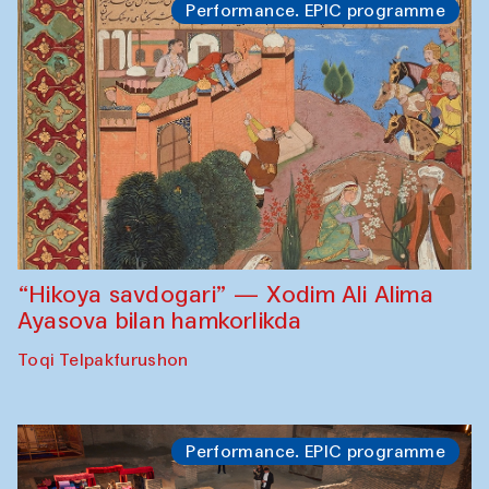
Performance. EPIC programme
“Hikoya savdogari” — Xodim Ali Alima
Ayasova bilan hamkorlikda
Toqi Telpakfurushon
Performance. EPIC programme