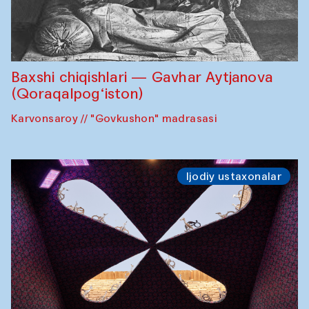
Baxshi chiqishlari — Gavhar Aytjanova
(Qoraqalpog‘iston)
Karvonsaroy // "Govkushon" madrasasi
Ijodiy ustaxonalar