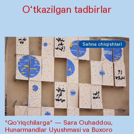
O‘tkazilgan tadbirlar
Sahna chiqishlari
"Qo‘riqchilarga" — Sara Ouhaddou,
Hunarmandlar Uyushmasi va Buxoro