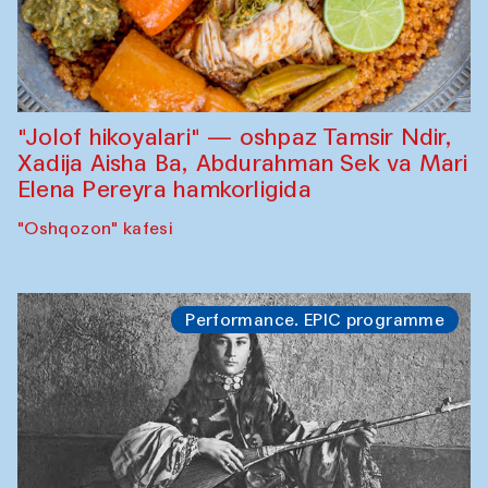
"Jolof hikoyalari" — oshpaz Tamsir Ndir,
Xadija Aisha Ba, Abdurahman Sek va Mari
Elena Pereyra hamkorligida
"Oshqozon" kafesi
Performance. EPIC programme