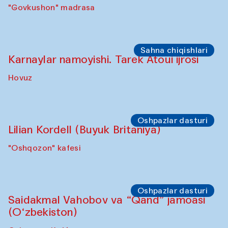
Sho‘ba muhokamasi
Daria Kim va Anatoliy Kim
"Govkushon" madrasasi Sakinat uyi
Sho‘ba muhokamasi
Ijod ortida: Denis Davidov, Bahrom Gulov
va Anvar Gulov
"Govkushon" madrasa
Sahna chiqishlari
Karnaylar namoyishi. Tarek Atoui ijrosi
Hovuz