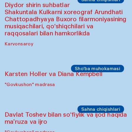
"Govkushon" madrasa
Sahna chiqishlari
At-Tariq. Tarek Atoui ijrosi
Sabina Burhonovaning gilam do'koni
Sahna chiqishlari
Diydor shirin suhbatlar
Shakuntala Kulkarni xoreograf Arundhati
Chattopadhyaya Buxoro filarmoniyasining
musiqachilari, qo‘shiqchilari va
raqqosalari bilan hamkorlikda
Karvonsaroy