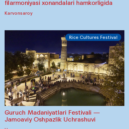
filarmoniyasi xonandalari hamkorligida
Karvonsaroy
Rice Cultures Festival
Guruch Madaniyatlari Festivali —
Jamoaviy Oshpazlik Uchrashuvi