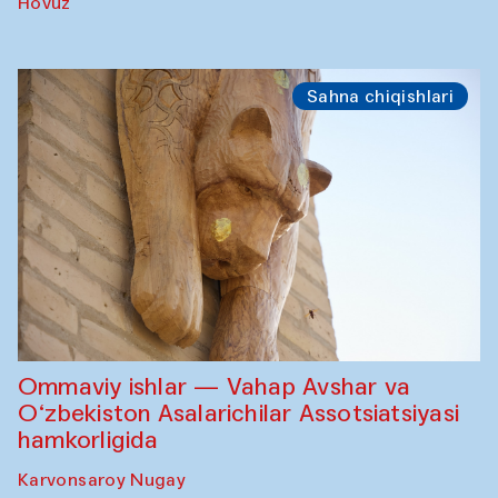
Hovuz
Sahna chiqishlari
Ommaviy ishlar — Vahap Avshar va
O‘zbekiston Asalarichilar Assotsiatsiyasi
hamkorligida
Karvonsaroy Nugay