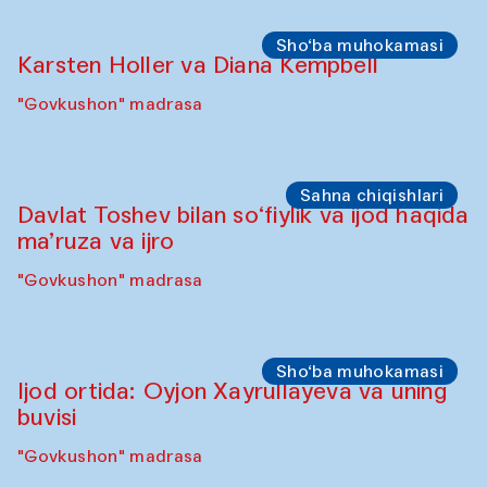
Sho‘ba muhokamasi
Karsten Holler va Diana Kempbell
"Govkushon" madrasa
Sahna chiqishlari
Davlat Toshev bilan so‘fiylik va ijod haqida
ma’ruza va ijro
"Govkushon" madrasa
Sho‘ba muhokamasi
Ijod ortida: Oyjon Xayrullayeva va uning
buvisi
"Govkushon" madrasa