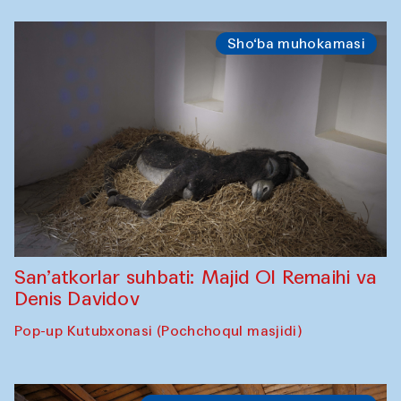
Sho‘ba muhokamasi
San’atkorlar suhbati: Majid Ol Remaihi va
Denis Davidov
Pop-up Kutubxonasi (Pochchoqul masjidi)