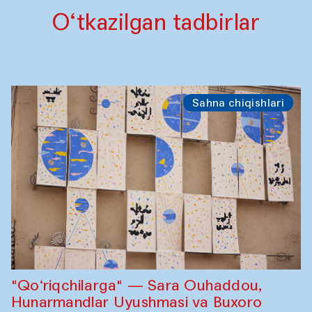
O‘tkazilgan tadbirlar
Sahna chiqishlari
"Qo‘riqchilarga" — Sara Ouhaddou,
Hunarmandlar Uyushmasi va Buxoro