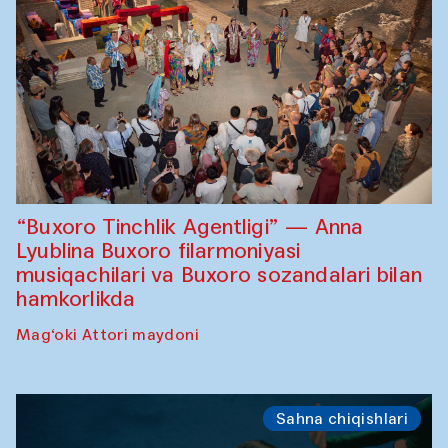
“Buxoro Tinchlik Agentligi” — Anna
Lyublina Buxoro filarmoniyasi
musiqachilari va Buxoro sozandalari bilan
hamkorlikda
Mag‘oki Attori maydoni
Sahna chiqishlari