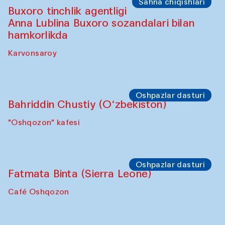
Sahna chiqishlari
Buxoro tinchlik agentligi
Anna Lublina Buxoro sozandalari bilan
hamkorlikda
Karvonsaroy
Oshpazlar dasturi
Bahriddin Chustiy (O‘zbekiston)
"Oshqozon" kafesi
Oshpazlar dasturi
Fatmata Binta (Sierra Leone)
Café Oshqozon