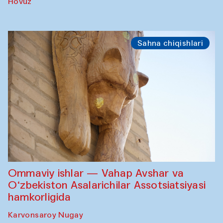
Hovuz
Sahna chiqishlari
Ommaviy ishlar — Vahap Avshar va
O‘zbekiston Asalarichilar Assotsiatsiyasi
hamkorligida
Karvonsaroy Nugay