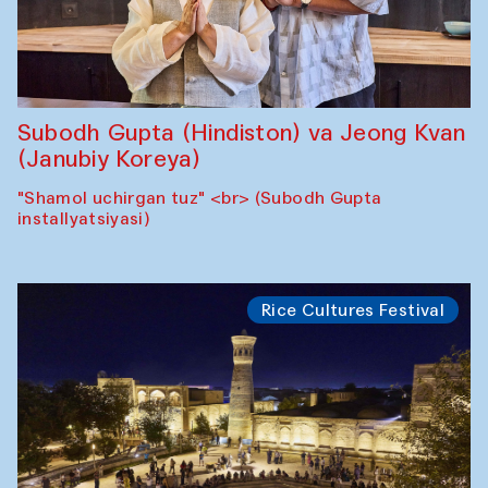
Subodh Gupta (Hindiston) va Jeong Kvan
(Janubiy Koreya)
"Shamol uchirgan tuz" <br> (Subodh Gupta
installyatsiyasi)
Rice Cultures Festival