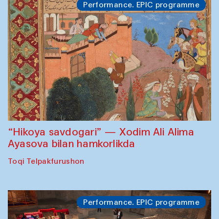
Performance. EPIC programme
“Hikoya savdogari” — Xodim Ali Alima
Ayasova bilan hamkorlikda
Toqi Telpakfurushon
Performance. EPIC programme