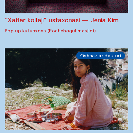
“Xatlar kollaji” ustaxonasi — Jenia Kim
Pop-up kutubxona (Pochchoqul masjidi)
Oshpazlar dasturi