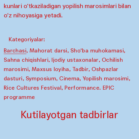
kunlari o‘tkaziladigan yopilish marosimlari bilan
o‘z nihoyasiga yetadi.
Kategoriyalar:
,
,
,
Barchasi
Mahorat darsi
Sho‘ba muhokamasi
,
,
Sahna chiqishlari
Ijodiy ustaxonalar
Ochilish
,
,
,
marosimi
Maxsus loyiha
Tadbir
Oshpazlar
,
,
,
,
dasturi
Symposium
Cinema
Yopilish marosimi
,
Rice Cultures Festival
Performance. EPIC
programme
Kutilayotgan tadbirlar