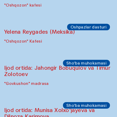
"Oshqozon" kafesi
Oshpazlar dasturi
Yelena Reygades (Meksika)
"Oshqozon" Kafesi
Sho‘ba muhokamasi
Ijod ortida: Jahongir Bobuqulov va Timur
Zolotoev
"Govkushon" madrasa
Sho‘ba muhokamasi
Ijod ortida: Munisa Xolxo'jayeva va
Dilnoza Karimova