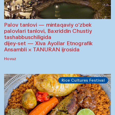
Palov tanlovi — mintaqaviy o‘zbek
palovlari tanlovi, Baxriddin Chustiy
tashabbuschiligida
dijey-set — Xiva Ayollar Etnografik
Ansambli × TANURAN ijrosida
Hovuz
Rice Cultures Festival