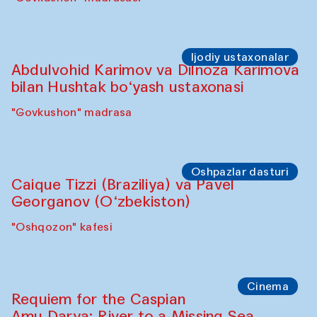
Ijodiy ustaxonalar
Abdulvohid Karimov va Dilnoza Karimova
bilan Hushtak bo‘yash ustaxonasi
"Govkushon" madrasa
Oshpazlar dasturi
Caique Tizzi (Braziliya) va Pavel
Georganov (O‘zbekiston)
"Oshqozon" kafesi
Cinema
Requiem for the Caspian
Amu Darya: River to a Missing Sea