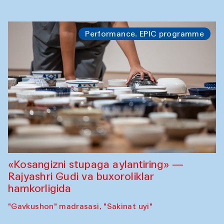
Performance. EPIC programme
«Kosangizni stupaga aylantiring» —
Rajyashri Gudi va buxoroliklar
hamkorligida
"Gavkushon" madrasasi, "Sakinat uyi"