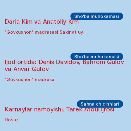
Sho‘ba muhokamasi
Daria Kim va Anatoliy Kim
"Govkushon" madrasasi Sakinat uyi
Sho‘ba muhokamasi
Ijod ortida: Denis Davidov, Bahrom Gulov
va Anvar Gulov
"Govkushon" madrasa
Sahna chiqishlari
Karnaylar namoyishi. Tarek Atoui ijrosi
Hovuz