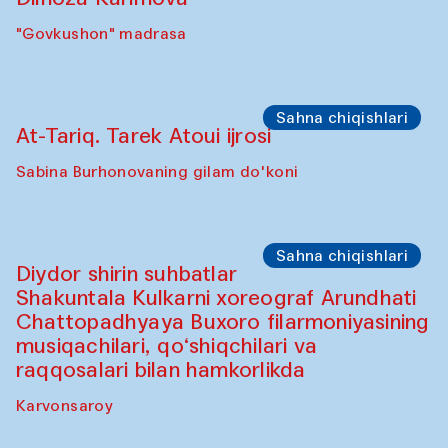
"Govkushon" madrasa
Sahna chiqishlari
At-Tariq. Tarek Atoui ijrosi
Sabina Burhonovaning gilam do'koni
Sahna chiqishlari
Diydor shirin suhbatlar
Shakuntala Kulkarni xoreograf Arundhati
Chattopadhyaya Buxoro filarmoniyasining
musiqachilari, qo‘shiqchilari va
raqqosalari bilan hamkorlikda
Karvonsaroy