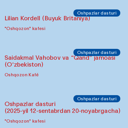
Oshpazlar dasturi
Lilian Kordell (Buyuk Britaniya)
"Oshqozon" kafesi
Oshpazlar dasturi
Saidakmal Vahobov va “Qand” jamoasi
(O‘zbekiston)
Oshqozon Kafé
Oshpazlar dasturi
Oshpazlar dasturi
(2025-yil 12-sentabrdan 20-noyabrgacha)
"Oshqozon" kafesi