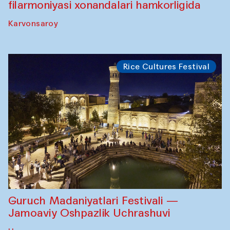
filarmoniyasi xonandalari hamkorligida
Karvonsaroy
Rice Cultures Festival
Guruch Madaniyatlari Festivali —
Jamoaviy Oshpazlik Uchrashuvi