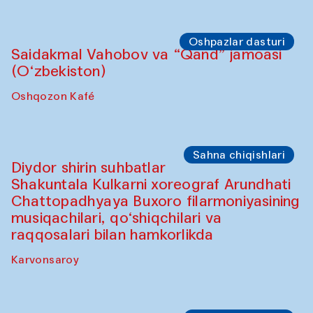
Oshpazlar dasturi
Saidakmal Vahobov va “Qand” jamoasi
(O‘zbekiston)
Oshqozon Kafé
Sahna chiqishlari
Diydor shirin suhbatlar
Shakuntala Kulkarni xoreograf Arundhati
Chattopadhyaya Buxoro filarmoniyasining
musiqachilari, qo‘shiqchilari va
raqqosalari bilan hamkorlikda
Karvonsaroy