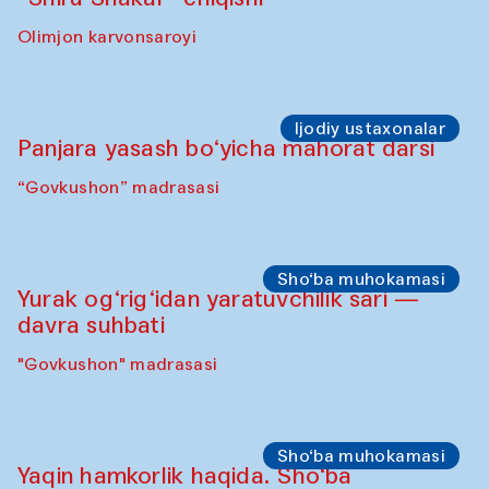
Olimjon karvonsaroyi
Ijodiy ustaxonalar
Panjara yasash bo‘yicha mahorat darsi
“Govkushon” madrasasi
Sho‘ba muhokamasi
Yurak og‘rig‘idan yaratuvchilik sari —
davra suhbati
"Govkushon" madrasasi
Sho‘ba muhokamasi
Yaqin hamkorlik haqida. Sho‘ba