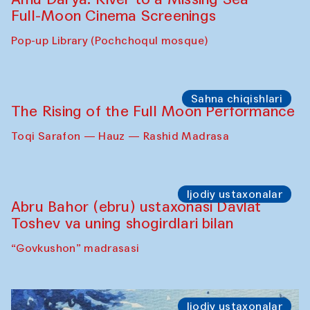
Full-Moon Cinema Screenings
Pop-up Library (Pochchoqul mosque)
Sahna chiqishlari
The Rising of the Full Moon Performance
Toqi Sarafon — Hauz — Rashid Madrasa
Ijodiy ustaxonalar
Abru Bahor (ebru) ustaxonasi Davlat
Toshev va uning shogirdlari bilan
“Govkushon” madrasasi
Ijodiy ustaxonalar