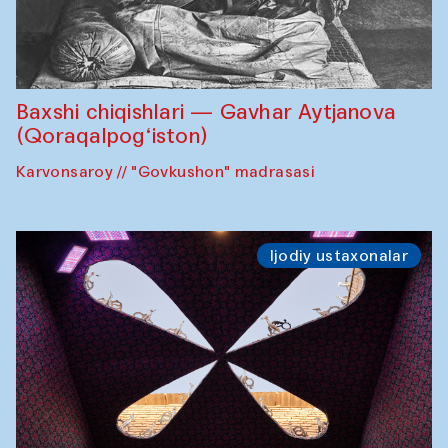
Baxshi chiqishlari — Gavhar Aytjanova
(Qoraqalpog‘iston)
Karvonsaroy // "Govkushon" madrasasi
Ijodiy ustaxonalar