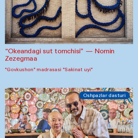
“Okeandagi sut tomchisi” — Nomin
Zezegmaa
"Govkushon" madrasasi "Sakinat uyi"
Oshpazlar dasturi