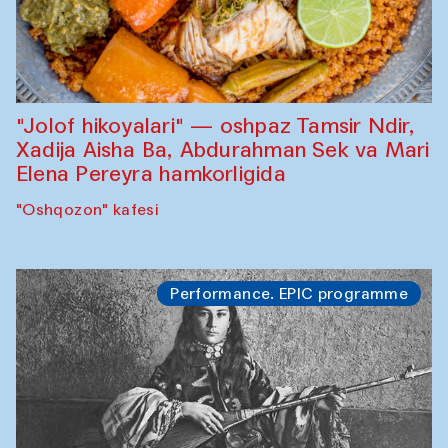
"Jolof hikoyalari" — oshpaz Tamsir Ndir,
Xadija Aisha Ba, Abdurahman Sek va Mari
Elena Pereyra hamkorligida
"Oshqozon" kafesi
Performance. EPIC programme