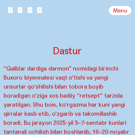
Menu
Dastur
“Qalblar dardiga darmon” nomidagi birinchi
Buxoro biyennalesi vaqt o‘tishi va yangi
unsurlar qo‘shilishi bilan tobora boyib
boradigan o‘ziga xos badiiy “retsept” tarzida
yaratilgan. Shu bois, ko‘rgazma har kuni yangi
qirralar kasb etib, o‘zgarib va takomillashib
boradi. Bu jarayon 2025-yil 5–7-sentabr kunlari
tantanali ochilish bilan boshlanib, 16–20-noyabr