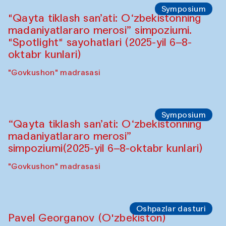
Symposium
"Qayta tiklash san’ati: O‘zbekistonning
madaniyatlararo merosi” simpoziumi.
"Spotlight" sayohatlari (2025-yil 6–8-
oktabr kunlari)
"Govkushon" madrasasi
Symposium
“Qayta tiklash san’ati: O‘zbekistonning
madaniyatlararo merosi”
simpoziumi(2025-yil 6–8-oktabr kunlari)
"Govkushon" madrasasi
Oshpazlar dasturi
Pavel Georganov (O'zbekiston)