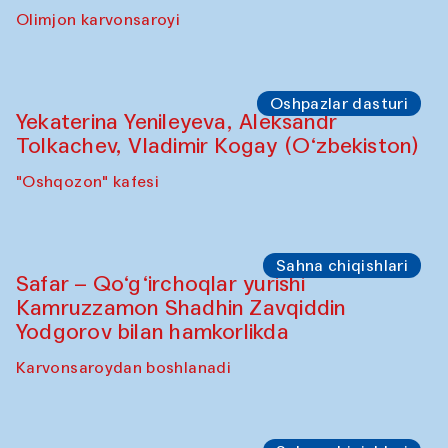
Olimjon karvonsaroyi
Oshpazlar dasturi
Yekaterina Yenileyeva, Aleksandr
Tolkachev, Vladimir Kogay (O‘zbekiston)
"Oshqozon" kafesi
Sahna chiqishlari
Safar – Qo‘g‘irchoqlar yurishi
Kamruzzamon Shadhin Zavqiddin
Yodgorov bilan hamkorlikda
Karvonsaroydan boshlanadi