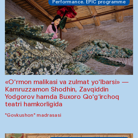
Performance. EPIC programme
«O‘rmon malikasi va zulmat yo‘lbarsi» —
Kamruzzamon Shodhin, Zavqiddin
Yodgorov hamda Buxoro Qo‘g‘irchoq
teatri hamkorligida
"Govkushon" madrasasi