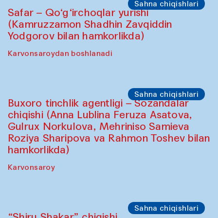
Sahna chiqishlari
Safar – Qo‘g‘irchoqlar yurishi
(Kamruzzamon Shadhin Zavqiddin
Yodgorov bilan hamkorlikda)
Karvonsaroydan boshlanadi
Sahna chiqishlari
Buxoro tinchlik agentligi – Sozandalar
chiqishi (Anna Lublina Feruza Asatova,
Gulrux Norkulova, Mehriniso Samieva
Roziya Sharipova va Rahmon Toshev bilan
hamkorlikda)
Karvonsaroy
Sahna chiqishlari
“Shiru Shakar” chiqishi