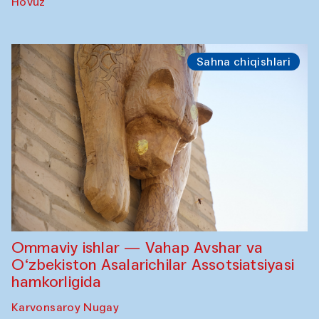
Hovuz
Sahna chiqishlari
Ommaviy ishlar — Vahap Avshar va
O‘zbekiston Asalarichilar Assotsiatsiyasi
hamkorligida
Karvonsaroy Nugay