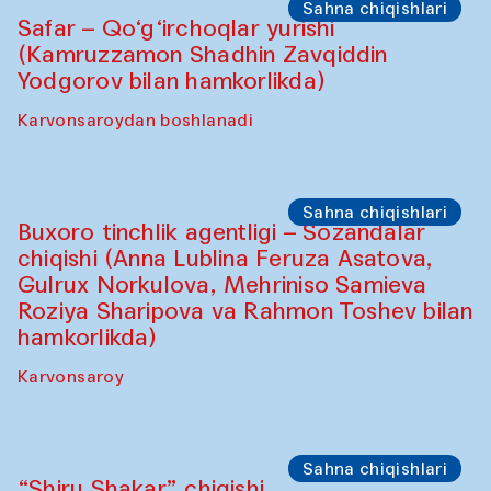
Sahna chiqishlari
Safar – Qo‘g‘irchoqlar yurishi
(Kamruzzamon Shadhin Zavqiddin
Yodgorov bilan hamkorlikda)
Karvonsaroydan boshlanadi
Sahna chiqishlari
Buxoro tinchlik agentligi – Sozandalar
chiqishi (Anna Lublina Feruza Asatova,
Gulrux Norkulova, Mehriniso Samieva
Roziya Sharipova va Rahmon Toshev bilan
hamkorlikda)
Karvonsaroy
Sahna chiqishlari
“Shiru Shakar” chiqishi