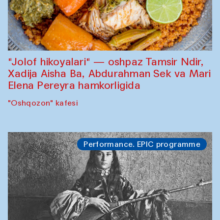
"Jolof hikoyalari" — oshpaz Tamsir Ndir,
Xadija Aisha Ba, Abdurahman Sek va Mari
Elena Pereyra hamkorligida
"Oshqozon" kafesi
Performance. EPIC programme