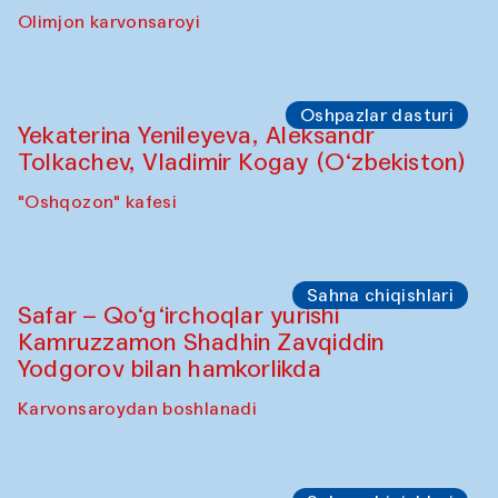
Olimjon karvonsaroyi
Oshpazlar dasturi
Yekaterina Yenileyeva, Aleksandr
Tolkachev, Vladimir Kogay (O‘zbekiston)
"Oshqozon" kafesi
Sahna chiqishlari
Safar – Qo‘g‘irchoqlar yurishi
Kamruzzamon Shadhin Zavqiddin
Yodgorov bilan hamkorlikda
Karvonsaroydan boshlanadi