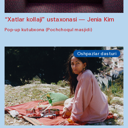
“Xatlar kollaji” ustaxonasi — Jenia Kim
Pop-up kutubxona (Pochchoqul masjidi)
Oshpazlar dasturi