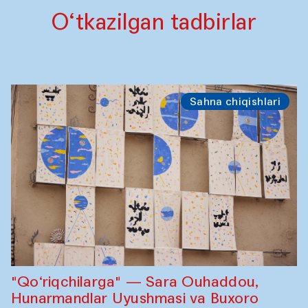
O‘tkazilgan tadbirlar
Sahna chiqishlari
"Qo‘riqchilarga" — Sara Ouhaddou,
Hunarmandlar Uyushmasi va Buxoro