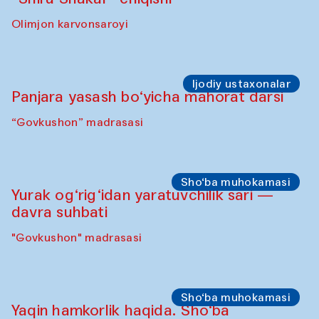
Olimjon karvonsaroyi
Ijodiy ustaxonalar
Panjara yasash bo‘yicha mahorat darsi
“Govkushon” madrasasi
Sho‘ba muhokamasi
Yurak og‘rig‘idan yaratuvchilik sari —
davra suhbati
"Govkushon" madrasasi
Sho‘ba muhokamasi
Yaqin hamkorlik haqida. Sho‘ba