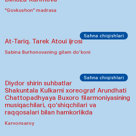
"Govkushon" madrasa
Sahna chiqishlari
At-Tariq. Tarek Atoui ijrosi
Sabina Burhonovaning gilam do'koni
Sahna chiqishlari
Diydor shirin suhbatlar
Shakuntala Kulkarni xoreograf Arundhati
Chattopadhyaya Buxoro filarmoniyasining
musiqachilari, qo‘shiqchilari va
raqqosalari bilan hamkorlikda
Karvonsaroy