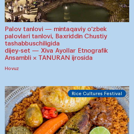
Palov tanlovi — mintaqaviy o‘zbek
palovlari tanlovi, Baxriddin Chustiy
tashabbuschiligida
dijey-set — Xiva Ayollar Etnografik
Ansambli × TANURAN ijrosida
Hovuz
Rice Cultures Festival