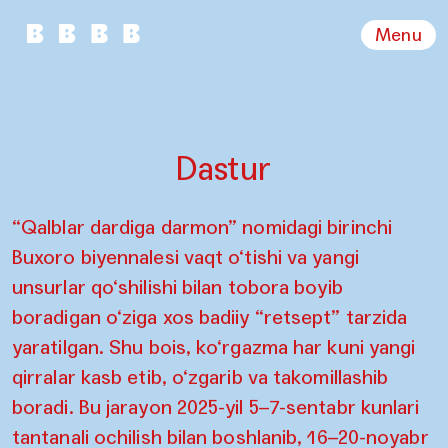
Menu
Dastur
“Qalblar dardiga darmon” nomidagi birinchi
Buxoro biyennalesi vaqt o‘tishi va yangi
unsurlar qo‘shilishi bilan tobora boyib
boradigan o‘ziga xos badiiy “retsept” tarzida
yaratilgan. Shu bois, ko‘rgazma har kuni yangi
qirralar kasb etib, o‘zgarib va takomillashib
boradi. Bu jarayon 2025-yil 5–7-sentabr kunlari
tantanali ochilish bilan boshlanib, 16–20-noyabr