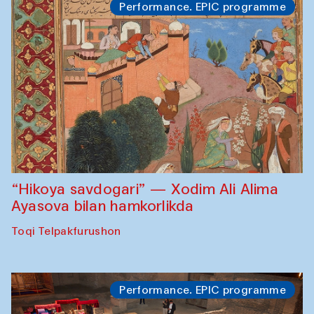
Performance. EPIC programme
“Hikoya savdogari” — Xodim Ali Alima
Ayasova bilan hamkorlikda
Toqi Telpakfurushon
Performance. EPIC programme