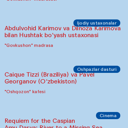
Ijodiy ustaxonalar
Abdulvohid Karimov va Dilnoza Karimova
bilan Hushtak bo‘yash ustaxonasi
"Govkushon" madrasa
Oshpazlar dasturi
Caique Tizzi (Braziliya) va Pavel
Georganov (O‘zbekiston)
"Oshqozon" kafesi
Cinema
Requiem for the Caspian
Amu Darya: River to a Missing Sea