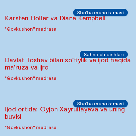
Sho‘ba muhokamasi
Karsten Holler va Diana Kempbell
"Govkushon" madrasa
Sahna chiqishlari
Davlat Toshev bilan so‘fiylik va ijod haqida
ma’ruza va ijro
"Govkushon" madrasa
Sho‘ba muhokamasi
Ijod ortida: Oyjon Xayrullayeva va uning
buvisi
"Govkushon" madrasa