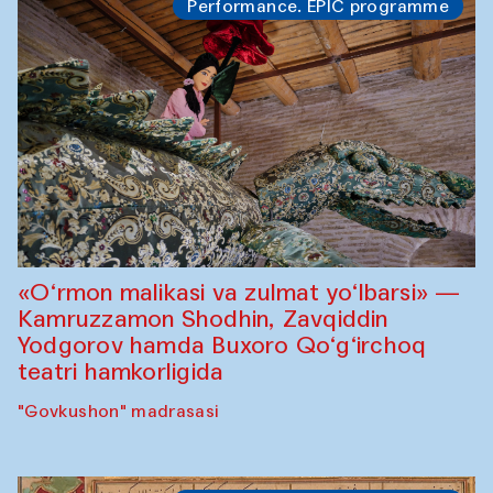
Performance. EPIC programme
«O‘rmon malikasi va zulmat yo‘lbarsi» —
Kamruzzamon Shodhin, Zavqiddin
Yodgorov hamda Buxoro Qo‘g‘irchoq
teatri hamkorligida
"Govkushon" madrasasi