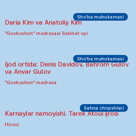
Sho‘ba muhokamasi
Daria Kim va Anatoliy Kim
"Govkushon" madrasasi Sakinat uyi
Sho‘ba muhokamasi
Ijod ortida: Denis Davidov, Bahrom Gulov
va Anvar Gulov
"Govkushon" madrasa
Sahna chiqishlari
Karnaylar namoyishi. Tarek Atoui ijrosi
Hovuz