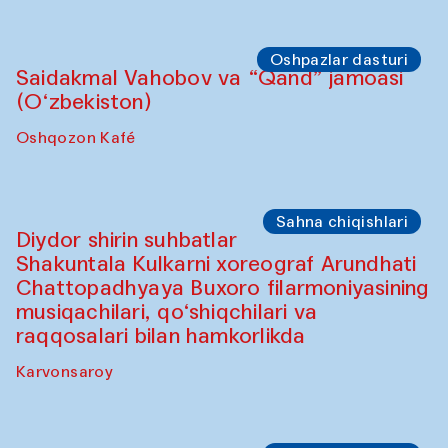
Oshpazlar dasturi
Saidakmal Vahobov va “Qand” jamoasi
(O‘zbekiston)
Oshqozon Kafé
Sahna chiqishlari
Diydor shirin suhbatlar
Shakuntala Kulkarni xoreograf Arundhati
Chattopadhyaya Buxoro filarmoniyasining
musiqachilari, qo‘shiqchilari va
raqqosalari bilan hamkorlikda
Karvonsaroy