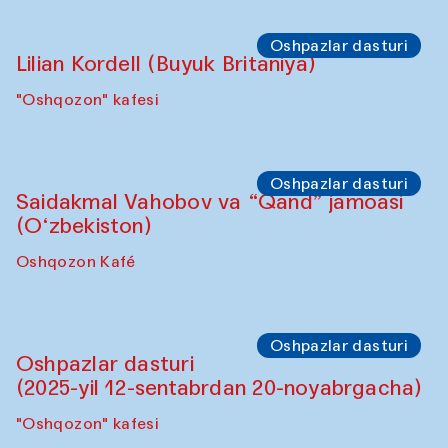
Oshpazlar dasturi
Lilian Kordell (Buyuk Britaniya)
"Oshqozon" kafesi
Oshpazlar dasturi
Saidakmal Vahobov va “Qand” jamoasi
(O‘zbekiston)
Oshqozon Kafé
Oshpazlar dasturi
Oshpazlar dasturi
(2025-yil 12-sentabrdan 20-noyabrgacha)
"Oshqozon" kafesi