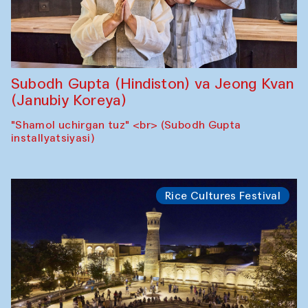
Subodh Gupta (Hindiston) va Jeong Kvan
(Janubiy Koreya)
"Shamol uchirgan tuz" <br> (Subodh Gupta
installyatsiyasi)
Rice Cultures Festival