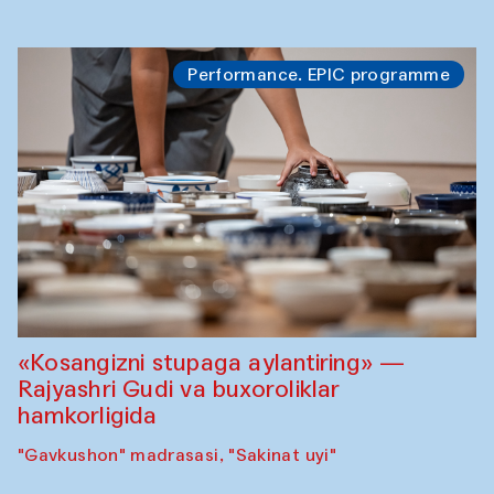
Performance. EPIC programme
«Kosangizni stupaga aylantiring» —
Rajyashri Gudi va buxoroliklar
hamkorligida
"Gavkushon" madrasasi, "Sakinat uyi"