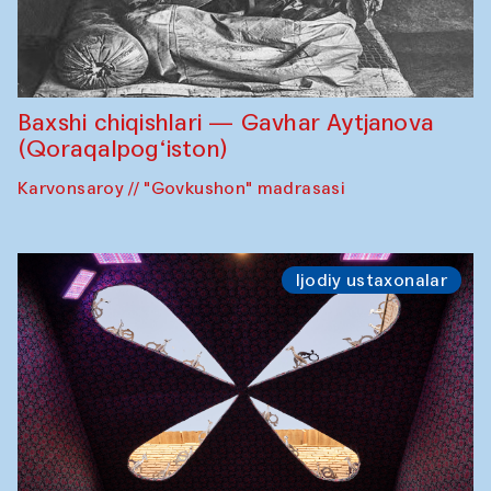
Baxshi chiqishlari — Gavhar Aytjanova
(Qoraqalpog‘iston)
Karvonsaroy // "Govkushon" madrasasi
Ijodiy ustaxonalar