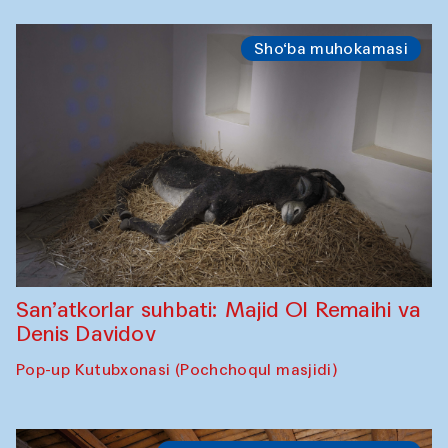
Sho‘ba muhokamasi
San’atkorlar suhbati: Majid Ol Remaihi va
Denis Davidov
Pop-up Kutubxonasi (Pochchoqul masjidi)