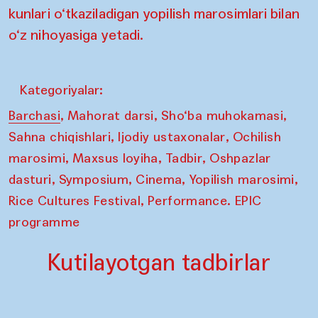
kunlari o‘tkaziladigan yopilish marosimlari bilan
o‘z nihoyasiga yetadi.
Kategoriyalar:
,
,
,
Barchasi
Mahorat darsi
Sho‘ba muhokamasi
,
,
Sahna chiqishlari
Ijodiy ustaxonalar
Ochilish
,
,
,
marosimi
Maxsus loyiha
Tadbir
Oshpazlar
,
,
,
,
dasturi
Symposium
Cinema
Yopilish marosimi
,
Rice Cultures Festival
Performance. EPIC
programme
Kutilayotgan tadbirlar