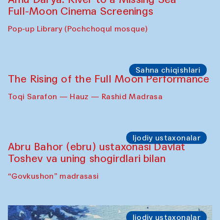
Full-Moon Cinema Screenings
Pop-up Library (Pochchoqul mosque)
Sahna chiqishlari
The Rising of the Full Moon Performance
Toqi Sarafon — Hauz — Rashid Madrasa
Ijodiy ustaxonalar
Abru Bahor (ebru) ustaxonasi Davlat
Toshev va uning shogirdlari bilan
“Govkushon” madrasasi
Ijodiy ustaxonalar