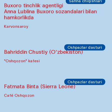
Sahna chiqishlari
Buxoro tinchlik agentligi
Anna Lublina Buxoro sozandalari bilan
hamkorlikda
Karvonsaroy
Oshpazlar dasturi
Bahriddin Chustiy (O‘zbekiston)
"Oshqozon" kafesi
Oshpazlar dasturi
Fatmata Binta (Sierra Leone)
Café Oshqozon