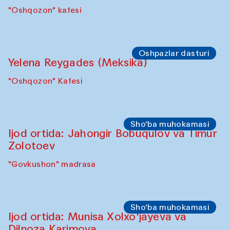
"Oshqozon" kafesi
Oshpazlar dasturi
Yelena Reygades (Meksika)
"Oshqozon" Kafesi
Sho‘ba muhokamasi
Ijod ortida: Jahongir Bobuqulov va Timur
Zolotoev
"Govkushon" madrasa
Sho‘ba muhokamasi
Ijod ortida: Munisa Xolxo'jayeva va
Dilnoza Karimova