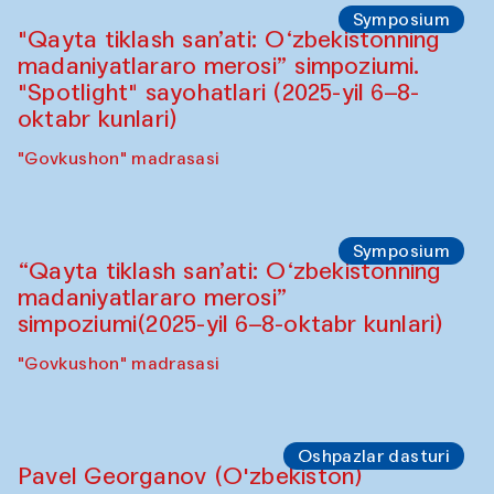
Symposium
"Qayta tiklash san’ati: O‘zbekistonning
madaniyatlararo merosi” simpoziumi.
"Spotlight" sayohatlari (2025-yil 6–8-
oktabr kunlari)
"Govkushon" madrasasi
Symposium
“Qayta tiklash san’ati: O‘zbekistonning
madaniyatlararo merosi”
simpoziumi(2025-yil 6–8-oktabr kunlari)
"Govkushon" madrasasi
Oshpazlar dasturi
Pavel Georganov (O'zbekiston)