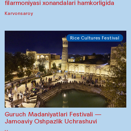
filarmoniyasi xonandalari hamkorligida
Karvonsaroy
Rice Cultures Festival
Guruch Madaniyatlari Festivali —
Jamoaviy Oshpazlik Uchrashuvi