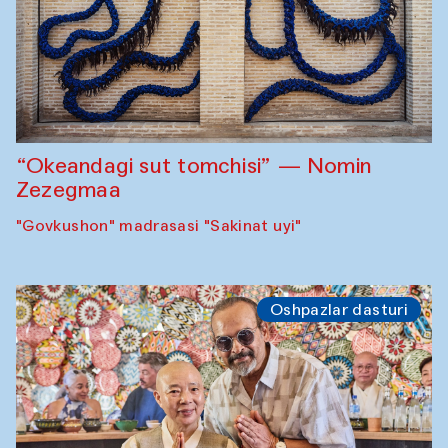
“Okeandagi sut tomchisi” — Nomin
Zezegmaa
"Govkushon" madrasasi "Sakinat uyi"
Oshpazlar dasturi