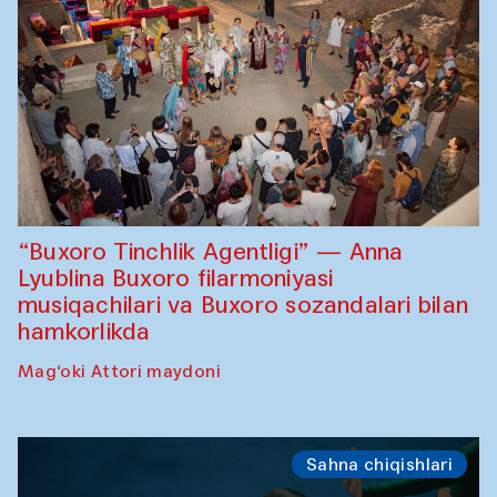
“Buxoro Tinchlik Agentligi” — Anna
Lyublina Buxoro filarmoniyasi
musiqachilari va Buxoro sozandalari bilan
hamkorlikda
Mag‘oki Attori maydoni
Sahna chiqishlari