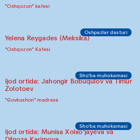
Symposium
“Qayta tiklash san’ati: O‘zbekistonning
madaniyatlararo merosi”
simpoziumi(2025-yil 6–8-oktabr kunlari)
"Govkushon" madrasasi
Oshpazlar dasturi
Pavel Georganov (O'zbekiston)
"Oshqozon" kafesi
Oshpazlar dasturi
Yelena Reygades (Meksika)
"Oshqozon" Kafesi