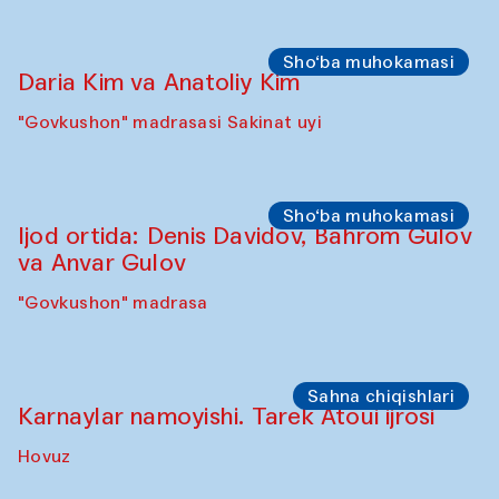
Davlat Toshev bilan so‘fiylik va ijod haqida
ma’ruza va ijro
"Govkushon" madrasa
Sho‘ba muhokamasi
Ijod ortida: Oyjon Xayrullayeva va uning
buvisi
"Govkushon" madrasa
Sho‘ba muhokamasi
Daria Kim va Anatoliy Kim
"Govkushon" madrasasi Sakinat uyi