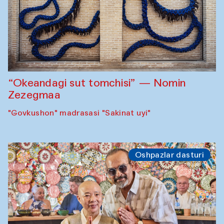
“Okeandagi sut tomchisi” — Nomin
Zezegmaa
"Govkushon" madrasasi "Sakinat uyi"
Oshpazlar dasturi