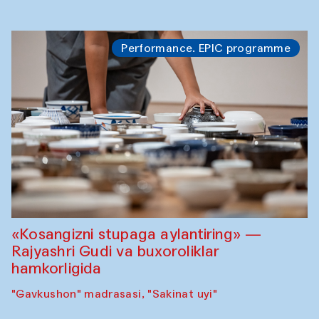
Performance. EPIC programme
«Kosangizni stupaga aylantiring» —
Rajyashri Gudi va buxoroliklar
hamkorligida
"Gavkushon" madrasasi, "Sakinat uyi"