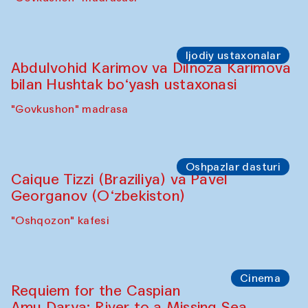
Ijodiy ustaxonalar
Abdulvohid Karimov va Dilnoza Karimova
bilan Hushtak bo‘yash ustaxonasi
"Govkushon" madrasa
Oshpazlar dasturi
Caique Tizzi (Braziliya) va Pavel
Georganov (O‘zbekiston)
"Oshqozon" kafesi
Cinema
Requiem for the Caspian
Amu Darya: River to a Missing Sea