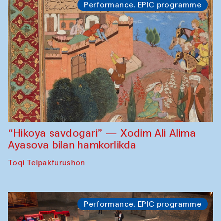
Performance. EPIC programme
“Hikoya savdogari” — Xodim Ali Alima
Ayasova bilan hamkorlikda
Toqi Telpakfurushon
Performance. EPIC programme