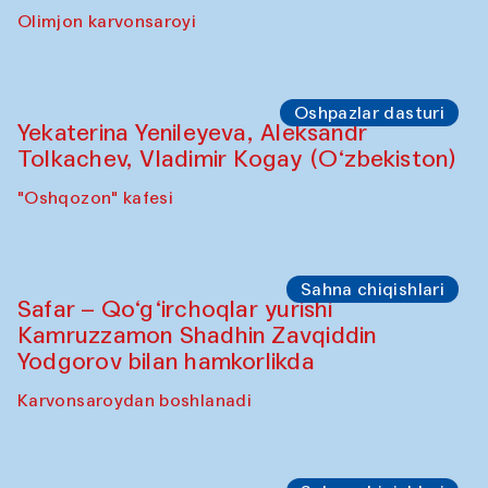
Yunus Farmonov bilan akvarel rangtasvir
ustaxonasi
"Govkushon" madrasasi
Sahna chiqishlari
“Shiru Shakar” chiqishi
Olimjon karvonsaroyi
Oshpazlar dasturi
Yekaterina Yenileyeva, Aleksandr
Tolkachev, Vladimir Kogay (O‘zbekiston)
"Oshqozon" kafesi