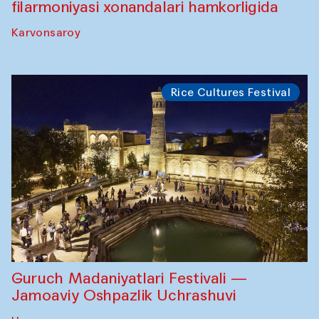
filarmoniyasi xonandalari hamkorligida
Karvonsaroy
Rice Cultures Festival
Guruch Madaniyatlari Festivali —
Jamoaviy Oshpazlik Uchrashuvi