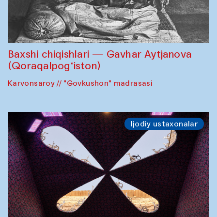
Baxshi chiqishlari — Gavhar Aytjanova
(Qoraqalpog‘iston)
Karvonsaroy // "Govkushon" madrasasi
Ijodiy ustaxonalar