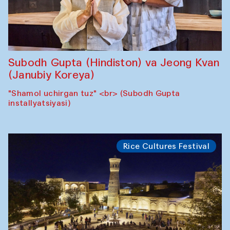
Subodh Gupta (Hindiston) va Jeong Kvan
(Janubiy Koreya)
"Shamol uchirgan tuz" <br> (Subodh Gupta
installyatsiyasi)
Rice Cultures Festival