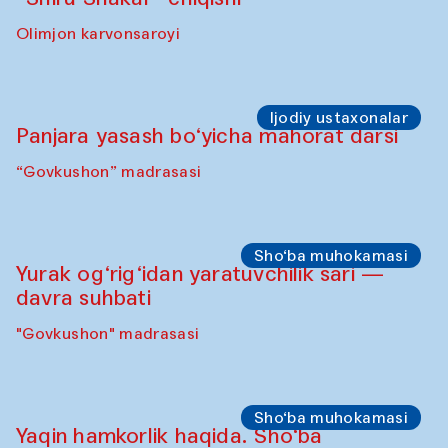
Sahna chiqishlari
Buxoro tinchlik agentligi – Sozandalar
chiqishi (Anna Lublina Feruza Asatova,
Gulrux Norkulova, Mehriniso Samieva
Roziya Sharipova va Rahmon Toshev bilan
hamkorlikda)
Karvonsaroy
Sahna chiqishlari
“Shiru Shakar” chiqishi
Olimjon karvonsaroyi
Ijodiy ustaxonalar
Panjara yasash bo‘yicha mahorat darsi
“Govkushon” madrasasi