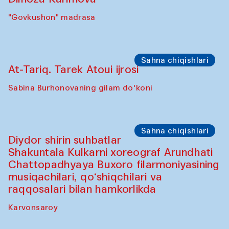
Sho‘ba muhokamasi
Ijod ortida: Jahongir Bobuqulov va Timur
Zolotoev
"Govkushon" madrasa
Sho‘ba muhokamasi
Ijod ortida: Munisa Xolxo'jayeva va
Dilnoza Karimova
"Govkushon" madrasa
Sahna chiqishlari
At-Tariq. Tarek Atoui ijrosi
Sabina Burhonovaning gilam do'koni