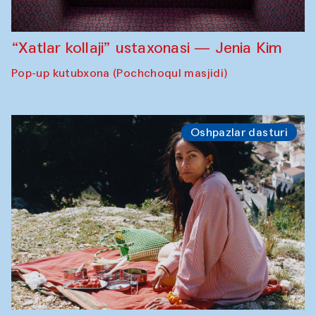
“Xatlar kollaji” ustaxonasi — Jenia Kim
Pop-up kutubxona (Pochchoqul masjidi)
Oshpazlar dasturi