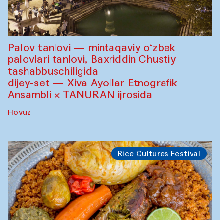
Palov tanlovi — mintaqaviy o‘zbek
palovlari tanlovi, Baxriddin Chustiy
tashabbuschiligida
dijey-set — Xiva Ayollar Etnografik
Ansambli × TANURAN ijrosida
Hovuz
Rice Cultures Festival