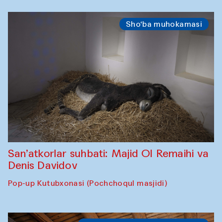
Sho‘ba muhokamasi
San’atkorlar suhbati: Majid Ol Remaihi va
Denis Davidov
Pop-up Kutubxonasi (Pochchoqul masjidi)