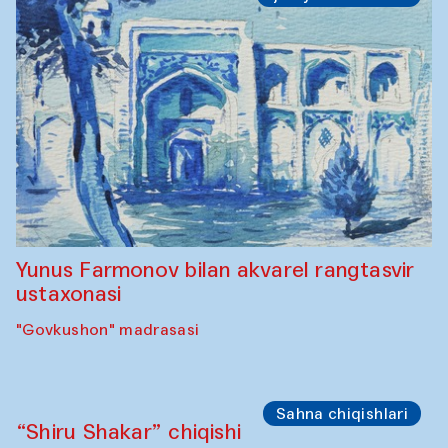
Toqi Sarafon — Hauz — Rashid Madrasa
Ijodiy ustaxonalar
Abru Bahor (ebru) ustaxonasi Davlat
Toshev va uning shogirdlari bilan
“Govkushon” madrasasi
Ijodiy ustaxonalar