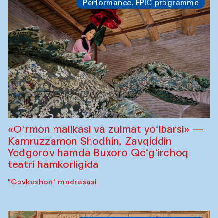
Performance. EPIC programme
«O‘rmon malikasi va zulmat yo‘lbarsi» —
Kamruzzamon Shodhin, Zavqiddin
Yodgorov hamda Buxoro Qo‘g‘irchoq
teatri hamkorligida
"Govkushon" madrasasi