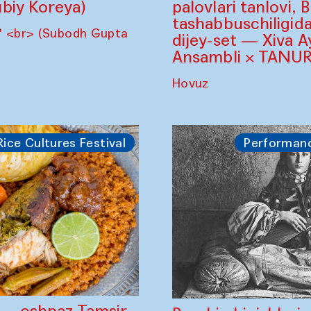
biy Koreya)
palovlari tanlovi, 
tashabbuschiligid
" <br> (Subodh Gupta
dijey-set — Xiva A
Ansambli × TANUR
Hovuz
Rice Cultures Festival
Performan
" — oshpaz Tamsir