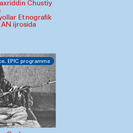
Baxriddin Chustiy
a
yollar Etnografik
AN ijrosida
ce. EPIC programme