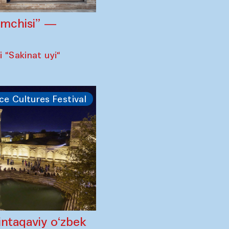
omchisi” —
 "Sakinat uyi"
ce Cultures Festival
intaqaviy o‘zbek