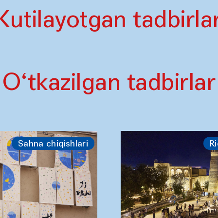
Kutilayotgan tadbirla
O‘tkazilgan tadbirlar
Sahna chiqishlari
Ri