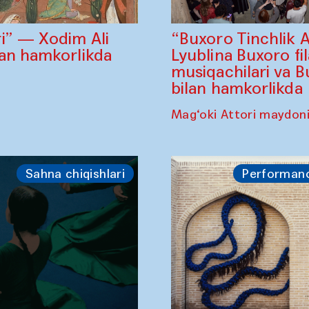
“Buxoro Tinchlik 
i” — Xodim Ali
Lyublina Buxoro fi
lan hamkorlikda
musiqachilari va B
bilan hamkorlikda
Mag‘oki Attori maydon
Sahna chiqishlari
Performan