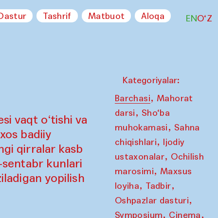
Dastur
Tashrif
Matbuot
Aloqa
EN
O‘Z
Kategoriyalar:
,
Barchasi
Mahorat
,
darsi
Sho‘ba
i vaqt o‘tishi va
,
muhokamasi
Sahna
 xos badiiy
,
chiqishlari
Ijodiy
ngi qirralar kasb
,
ustaxonalar
Ochilish
7-sentabr kunlari
,
marosimi
Maxsus
iladigan yopilish
,
,
loyiha
Tadbir
,
Oshpazlar dasturi
,
,
Symposium
Cinema