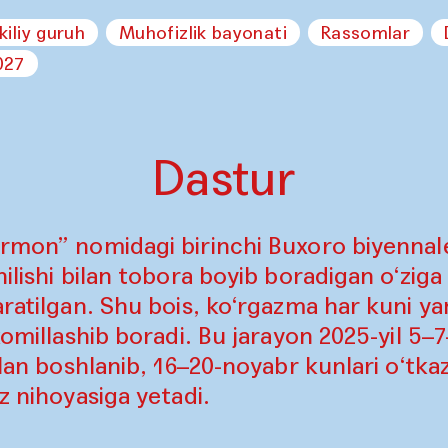
kiliy guruh
Muhofizlik bayonati
Rassomlar
027
Dastur
rmon” nomidagi birinchi Buxoro biyennales
ilishi bilan tobora boyib boradigan o‘ziga
aratilgan. Shu bois, ko‘rgazma har kuni ya
komillashib boradi. Bu jarayon 2025-yil 5–
ilan boshlanib, 16–20-noyabr kunlari o‘tkaz
z nihoyasiga yetadi.