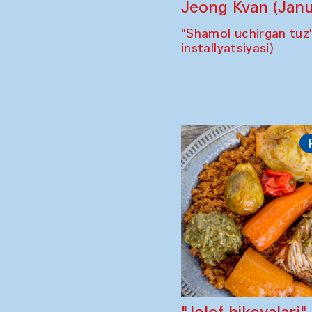
Jeong Kvan (Janu
"Shamol uchirgan tuz
installyatsiyasi)
"Jolof hikoyalari