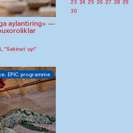
23
24
25
26
27
28
29
30
ga aylantiring» —
buxoroliklar
 "Sakinat uyi"
ce. EPIC programme