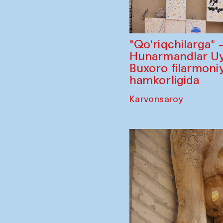
"Qo‘riqchilarga"
Hunarmandlar Uy
Buxoro filarmoniy
hamkorligida
Karvonsaroy