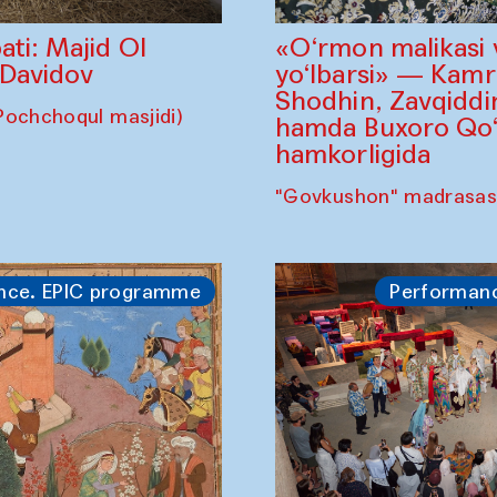
«O‘rmon malikasi 
ati: Majid Ol
yo‘lbarsi» — Kam
 Davidov
Shodhin, Zavqidd
Pochchoqul masjidi)
hamda Buxoro Qo‘g
hamkorligida
"Govkushon" madrasas
nce. EPIC programme
Performan