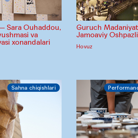
Guruch Madaniyatl
 — Sara Ouhaddou,
Jamoaviy Oshpazl
ushmasi va
asi xonandalari
Hovuz
Sahna chiqishlari
Performan