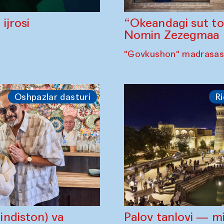
“Okeandagi sut t
ijrosi
Nomin Zezegmaa
"Govkushon" madrasasi
Oshpazlar dasturi
Ri
ndiston) va
Palov tanlovi — m