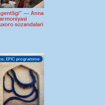
Agentligi” — Anna
larmoniyasi
uxoro sozandalari
i
ce. EPIC programme