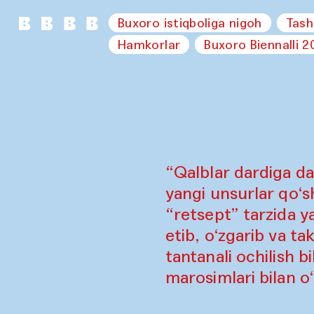
Buxoro istiqboliga nigoh
Tash
Hamkorlar
Buxoro Biennalli 2
“Qalblar dardiga da
yangi unsurlar qo‘sh
“retsept” tarzida y
etib, o‘zgarib va ta
tantanali ochilish b
marosimlari bilan o‘