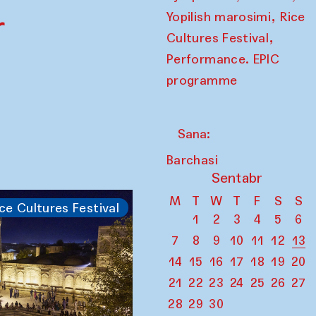
,
r
Yopilish marosimi
Rice
,
Cultures Festival
Performance. EPIC
programme
Sana:
Barchasi
Sentabr
M
T
W
T
F
S
S
ce Cultures Festival
1
2
3
4
5
6
7
8
9
10
11
12
13
14
15
16
17
18
19
20
21
22
23
24
25
26
27
28
29
30