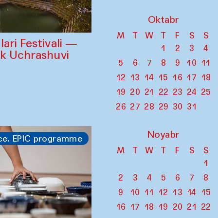
Oktabr
M
T
W
T
F
S
S
ari Festivali —
1
2
3
4
ik Uchrashuvi
5
6
7
8
9
10
11
12
13
14
15
16
17
18
19
20
21
22
23
24
25
26
27
28
29
30
31
Noyabr
ce. EPIC programme
M
T
W
T
F
S
S
1
2
3
4
5
6
7
8
9
10
11
12
13
14
15
16
17
18
19
20
21
22