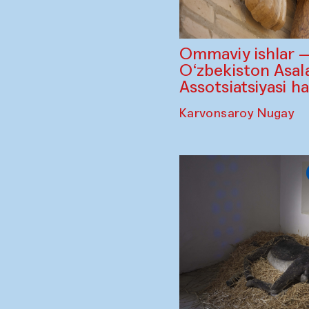
Ommaviy ishlar 
O‘zbekiston Asala
Assotsiatsiyasi h
Karvonsaroy Nugay