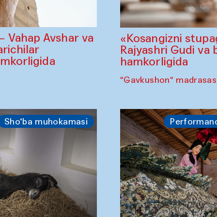
— Vahap Avshar va
«Kosangizni stupa
richilar
Rajyashri Gudi va 
amkorligida
hamkorligida
"Gavkushon" madrasasi,
Sho‘ba muhokamasi
Performan