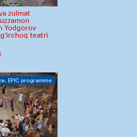
va zulmat
ruzzamon
in Yodgorov
‘irchoq teatri
i
ce. EPIC programme