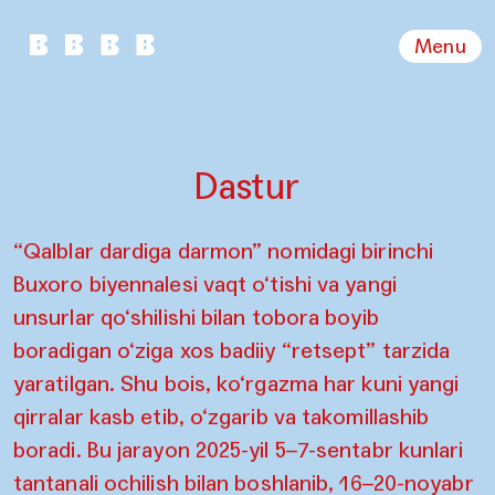
Menu
Dastur
“Qalblar dardiga darmon” nomidagi birinchi
Buxoro biyennalesi vaqt o‘tishi va yangi
unsurlar qo‘shilishi bilan tobora boyib
boradigan o‘ziga xos badiiy “retsept” tarzida
yaratilgan. Shu bois, ko‘rgazma har kuni yangi
qirralar kasb etib, o‘zgarib va takomillashib
boradi. Bu jarayon 2025-yil 5–7-sentabr kunlari
tantanali ochilish bilan boshlanib, 16–20-noyabr