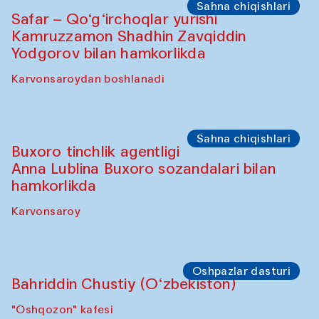
Olimjon karvonsaroyi
Oshpazlar dasturi
Yekaterina Yenileyeva, Aleksandr
Tolkachev, Vladimir Kogay (O‘zbekiston)
"Oshqozon" kafesi
Sahna chiqishlari
Safar – Qo‘g‘irchoqlar yurishi
Kamruzzamon Shadhin Zavqiddin
Yodgorov bilan hamkorlikda
Karvonsaroydan boshlanadi