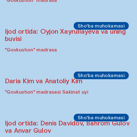
Sho‘ba muhokamasi
Karsten Holler va Diana Kempbell
"Govkushon" madrasa
Sahna chiqishlari
Davlat Toshev bilan so‘fiylik va ijod haqida
ma’ruza va ijro
"Govkushon" madrasa
Sho‘ba muhokamasi
Ijod ortida: Oyjon Xayrullayeva va uning
buvisi
"Govkushon" madrasa