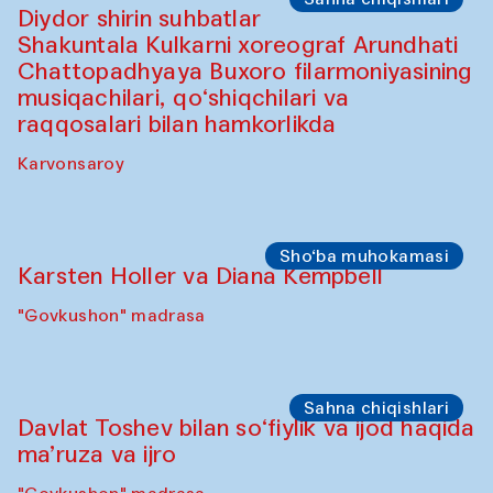
"Govkushon" madrasa
Sahna chiqishlari
At-Tariq. Tarek Atoui ijrosi
Sabina Burhonovaning gilam do'koni
Sahna chiqishlari
Diydor shirin suhbatlar
Shakuntala Kulkarni xoreograf Arundhati
Chattopadhyaya Buxoro filarmoniyasining
musiqachilari, qo‘shiqchilari va
raqqosalari bilan hamkorlikda
Karvonsaroy