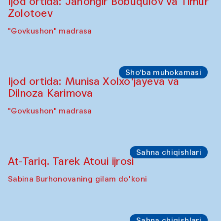
"Oshqozon" kafesi
Oshpazlar dasturi
Yelena Reygades (Meksika)
"Oshqozon" Kafesi
Sho‘ba muhokamasi
Ijod ortida: Jahongir Bobuqulov va Timur
Zolotoev
"Govkushon" madrasa
Sho‘ba muhokamasi
Ijod ortida: Munisa Xolxo'jayeva va
Dilnoza Karimova