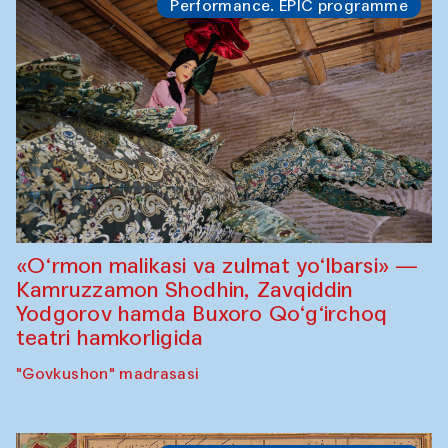
Performance. EPIC programme
«O‘rmon malikasi va zulmat yo‘lbarsi» —
Kamruzzamon Shodhin, Zavqiddin
Yodgorov hamda Buxoro Qo‘g‘irchoq
teatri hamkorligida
"Govkushon" madrasasi