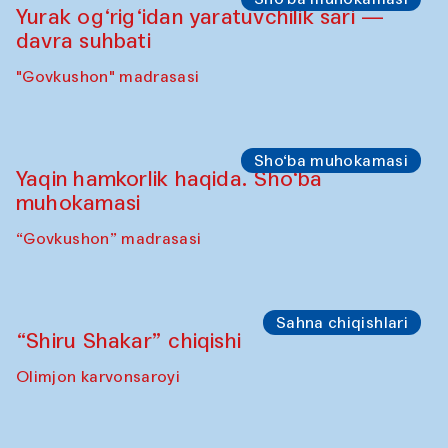
Olimjon karvonsaroyi
Ijodiy ustaxonalar
Panjara yasash bo‘yicha mahorat darsi
“Govkushon” madrasasi
Sho‘ba muhokamasi
Yurak og‘rig‘idan yaratuvchilik sari —
davra suhbati
"Govkushon" madrasasi
Sho‘ba muhokamasi
Yaqin hamkorlik haqida. Sho‘ba