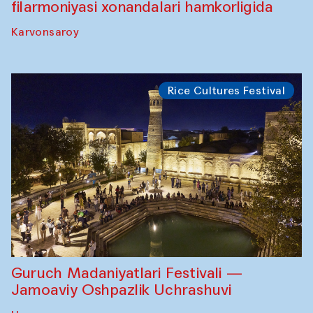
filarmoniyasi xonandalari hamkorligida
Karvonsaroy
Rice Cultures Festival
Guruch Madaniyatlari Festivali —
Jamoaviy Oshpazlik Uchrashuvi