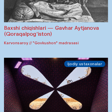
Baxshi chiqishlari — Gavhar Aytjanova
(Qoraqalpog‘iston)
Karvonsaroy // "Govkushon" madrasasi
Ijodiy ustaxonalar