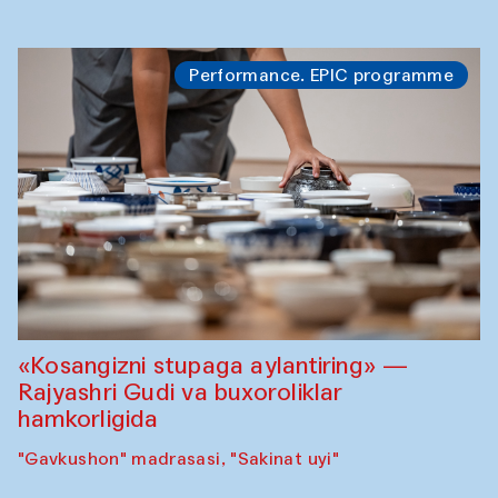
Performance. EPIC programme
«Kosangizni stupaga aylantiring» —
Rajyashri Gudi va buxoroliklar
hamkorligida
"Gavkushon" madrasasi, "Sakinat uyi"