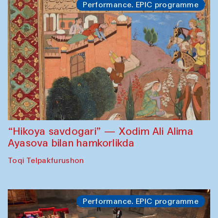
Performance. EPIC programme
“Hikoya savdogari” — Xodim Ali Alima
Ayasova bilan hamkorlikda
Toqi Telpakfurushon
Performance. EPIC programme