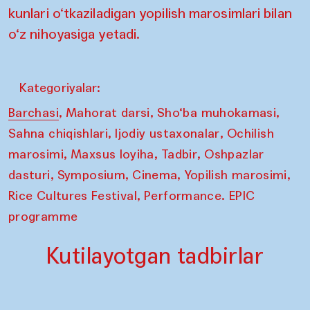
kunlari o‘tkaziladigan yopilish marosimlari bilan
o‘z nihoyasiga yetadi.
Kategoriyalar:
,
,
,
Barchasi
Mahorat darsi
Sho‘ba muhokamasi
,
,
Sahna chiqishlari
Ijodiy ustaxonalar
Ochilish
,
,
,
marosimi
Maxsus loyiha
Tadbir
Oshpazlar
,
,
,
,
dasturi
Symposium
Cinema
Yopilish marosimi
,
Rice Cultures Festival
Performance. EPIC
programme
Kutilayotgan tadbirlar