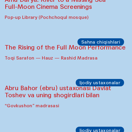
Full-Moon Cinema Screenings
Pop-up Library (Pochchoqul mosque)
Sahna chiqishlari
The Rising of the Full Moon Performance
Toqi Sarafon — Hauz — Rashid Madrasa
Ijodiy ustaxonalar
Abru Bahor (ebru) ustaxonasi Davlat
Toshev va uning shogirdlari bilan
“Govkushon” madrasasi
Ijodiy ustaxonalar