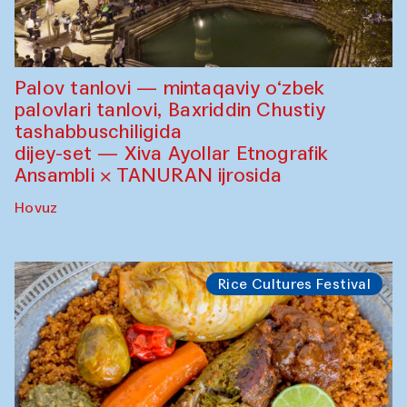
Palov tanlovi — mintaqaviy o‘zbek
palovlari tanlovi, Baxriddin Chustiy
tashabbuschiligida
dijey-set — Xiva Ayollar Etnografik
Ansambli × TANURAN ijrosida
Hovuz
Rice Cultures Festival