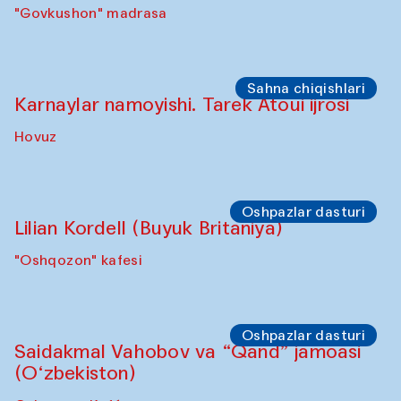
Sho‘ba muhokamasi
Daria Kim va Anatoliy Kim
"Govkushon" madrasasi Sakinat uyi
Sho‘ba muhokamasi
Ijod ortida: Denis Davidov, Bahrom Gulov
va Anvar Gulov
"Govkushon" madrasa
Sahna chiqishlari
Karnaylar namoyishi. Tarek Atoui ijrosi
Hovuz