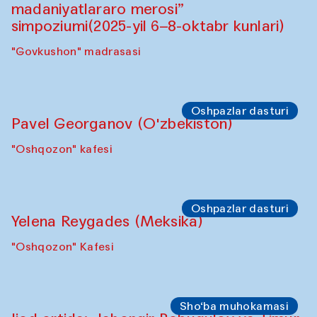
Symposium
"Qayta tiklash san’ati: O‘zbekistonning
madaniyatlararo merosi” simpoziumi.
"Spotlight" sayohatlari (2025-yil 6–8-
oktabr kunlari)
"Govkushon" madrasasi
Symposium
“Qayta tiklash san’ati: O‘zbekistonning
madaniyatlararo merosi”
simpoziumi(2025-yil 6–8-oktabr kunlari)
"Govkushon" madrasasi
Oshpazlar dasturi
Pavel Georganov (O'zbekiston)