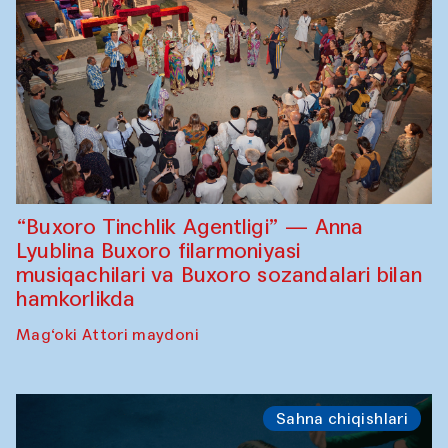
“Buxoro Tinchlik Agentligi” — Anna
Lyublina Buxoro filarmoniyasi
musiqachilari va Buxoro sozandalari bilan
hamkorlikda
Mag‘oki Attori maydoni
Sahna chiqishlari