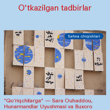
O‘tkazilgan tadbirlar
Sahna chiqishlari
"Qo‘riqchilarga" — Sara Ouhaddou,
Hunarmandlar Uyushmasi va Buxoro