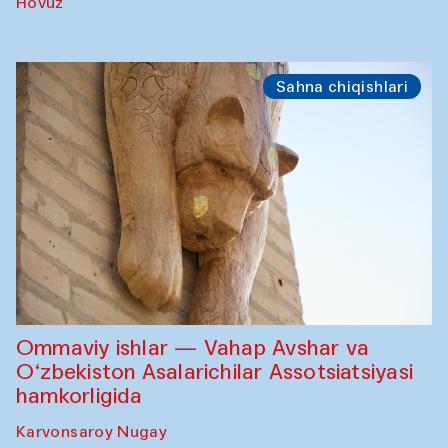
Hovuz
Sahna chiqishlari
Ommaviy ishlar — Vahap Avshar va
O‘zbekiston Asalarichilar Assotsiatsiyasi
hamkorligida
Karvonsaroy Nugay