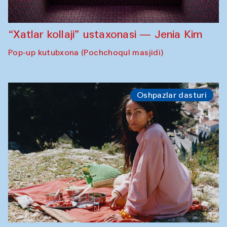
“Xatlar kollaji” ustaxonasi — Jenia Kim
Pop-up kutubxona (Pochchoqul masjidi)
Oshpazlar dasturi