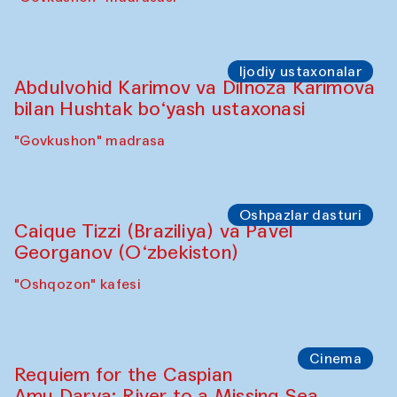
Ijodiy ustaxonalar
Abdulvohid Karimov va Dilnoza Karimova
bilan Hushtak bo‘yash ustaxonasi
"Govkushon" madrasa
Oshpazlar dasturi
Caique Tizzi (Braziliya) va Pavel
Georganov (O‘zbekiston)
"Oshqozon" kafesi
Cinema
Requiem for the Caspian
Amu Darya: River to a Missing Sea