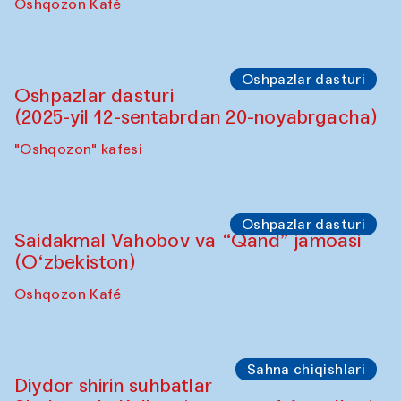
Oshpazlar dasturi
Lilian Kordell (Buyuk Britaniya)
"Oshqozon" kafesi
Oshpazlar dasturi
Saidakmal Vahobov va “Qand” jamoasi
(O‘zbekiston)
Oshqozon Kafé
Oshpazlar dasturi
Oshpazlar dasturi
(2025-yil 12-sentabrdan 20-noyabrgacha)
"Oshqozon" kafesi