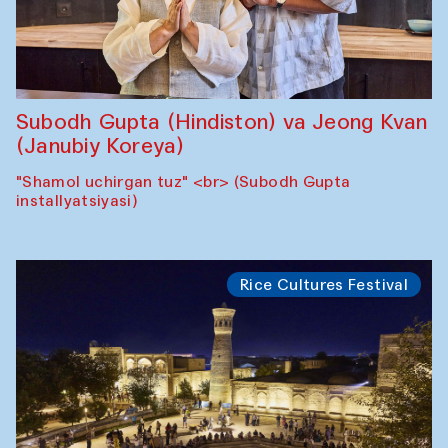
Subodh Gupta (Hindiston) va Jeong Kvan
(Janubiy Koreya)
"Shamol uchirgan tuz" <br> (Subodh Gupta
installyatsiyasi)
Rice Cultures Festival