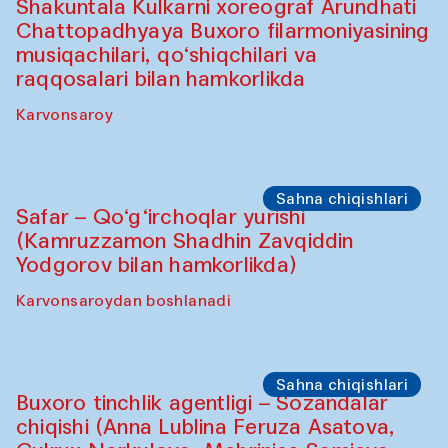
Oshpazlar dasturi
Saidakmal Vahobov va “Qand” jamoasi
(O‘zbekiston)
Oshqozon Kafé
Sahna chiqishlari
Diydor shirin suhbatlar
Shakuntala Kulkarni xoreograf Arundhati
Chattopadhyaya Buxoro filarmoniyasining
musiqachilari, qo‘shiqchilari va
raqqosalari bilan hamkorlikda
Karvonsaroy