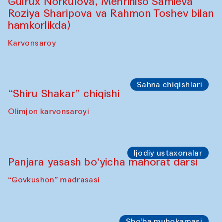
Sahna chiqishlari
Safar – Qo‘g‘irchoqlar yurishi
(Kamruzzamon Shadhin Zavqiddin
Yodgorov bilan hamkorlikda)
Karvonsaroydan boshlanadi
Sahna chiqishlari
Buxoro tinchlik agentligi – Sozandalar
chiqishi (Anna Lublina Feruza Asatova,
Gulrux Norkulova, Mehriniso Samieva
Roziya Sharipova va Rahmon Toshev bilan
hamkorlikda)
Karvonsaroy
Sahna chiqishlari
“Shiru Shakar” chiqishi