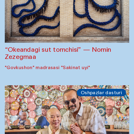
“Okeandagi sut tomchisi” — Nomin
Zezegmaa
"Govkushon" madrasasi "Sakinat uyi"
Oshpazlar dasturi