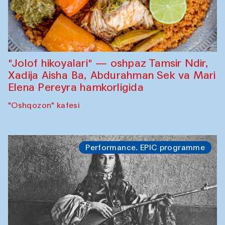
"Jolof hikoyalari" — oshpaz Tamsir Ndir,
Xadija Aisha Ba, Abdurahman Sek va Mari
Elena Pereyra hamkorligida
"Oshqozon" kafesi
Performance. EPIC programme