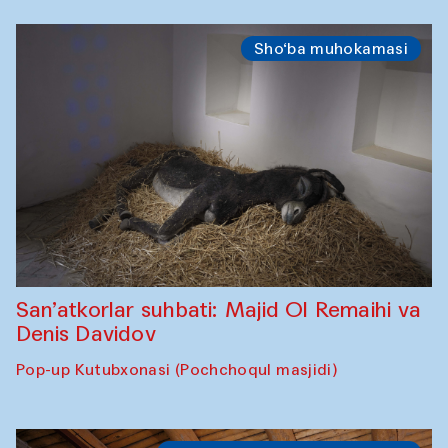
Sho‘ba muhokamasi
San’atkorlar suhbati: Majid Ol Remaihi va
Denis Davidov
Pop-up Kutubxonasi (Pochchoqul masjidi)