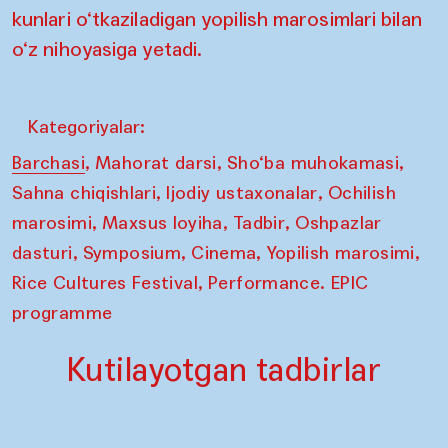
kunlari o‘tkaziladigan yopilish marosimlari bilan
o‘z nihoyasiga yetadi.
Kategoriyalar:
,
,
,
Barchasi
Mahorat darsi
Sho‘ba muhokamasi
,
,
Sahna chiqishlari
Ijodiy ustaxonalar
Ochilish
,
,
,
marosimi
Maxsus loyiha
Tadbir
Oshpazlar
,
,
,
,
dasturi
Symposium
Cinema
Yopilish marosimi
,
Rice Cultures Festival
Performance. EPIC
programme
Kutilayotgan tadbirlar