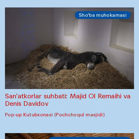
Sho‘ba muhokamasi
San’atkorlar suhbati: Majid Ol Remaihi va
Denis Davidov
Pop-up Kutubxonasi (Pochchoqul masjidi)