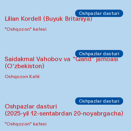
Oshpazlar dasturi
Lilian Kordell (Buyuk Britaniya)
"Oshqozon" kafesi
Oshpazlar dasturi
Saidakmal Vahobov va “Qand” jamoasi
(O‘zbekiston)
Oshqozon Kafé
Oshpazlar dasturi
Oshpazlar dasturi
(2025-yil 12-sentabrdan 20-noyabrgacha)
"Oshqozon" kafesi