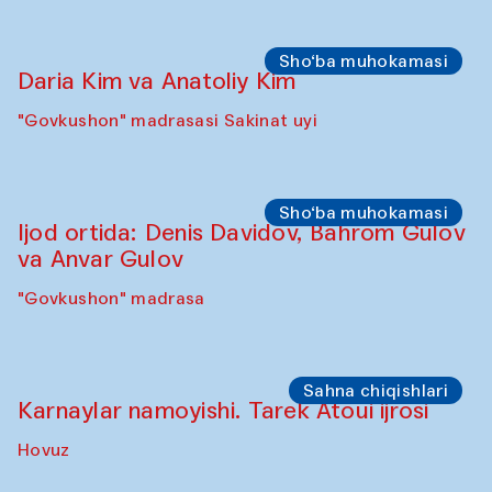
Sho‘ba muhokamasi
Daria Kim va Anatoliy Kim
"Govkushon" madrasasi Sakinat uyi
Sho‘ba muhokamasi
Ijod ortida: Denis Davidov, Bahrom Gulov
va Anvar Gulov
"Govkushon" madrasa
Sahna chiqishlari
Karnaylar namoyishi. Tarek Atoui ijrosi
Hovuz