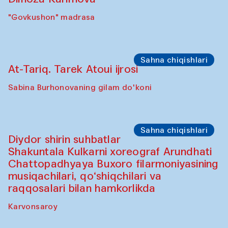
"Govkushon" madrasa
Sahna chiqishlari
At-Tariq. Tarek Atoui ijrosi
Sabina Burhonovaning gilam do'koni
Sahna chiqishlari
Diydor shirin suhbatlar
Shakuntala Kulkarni xoreograf Arundhati
Chattopadhyaya Buxoro filarmoniyasining
musiqachilari, qo‘shiqchilari va
raqqosalari bilan hamkorlikda
Karvonsaroy