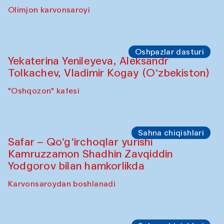
Olimjon karvonsaroyi
Oshpazlar dasturi
Yekaterina Yenileyeva, Aleksandr
Tolkachev, Vladimir Kogay (O‘zbekiston)
"Oshqozon" kafesi
Sahna chiqishlari
Safar – Qo‘g‘irchoqlar yurishi
Kamruzzamon Shadhin Zavqiddin
Yodgorov bilan hamkorlikda
Karvonsaroydan boshlanadi