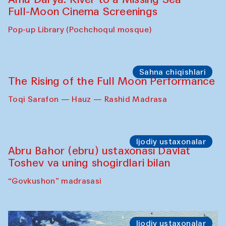
Full-Moon Cinema Screenings
Pop-up Library (Pochchoqul mosque)
Sahna chiqishlari
The Rising of the Full Moon Performance
Toqi Sarafon — Hauz — Rashid Madrasa
Ijodiy ustaxonalar
Abru Bahor (ebru) ustaxonasi Davlat
Toshev va uning shogirdlari bilan
“Govkushon” madrasasi
Ijodiy ustaxonalar