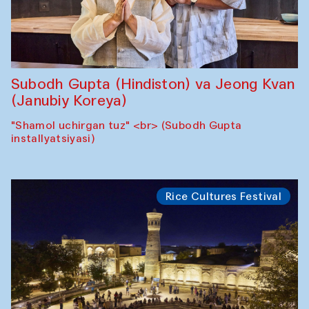
Subodh Gupta (Hindiston) va Jeong Kvan
(Janubiy Koreya)
"Shamol uchirgan tuz" <br> (Subodh Gupta
installyatsiyasi)
Rice Cultures Festival