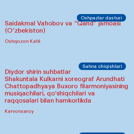
Oshpazlar dasturi
Saidakmal Vahobov va “Qand” jamoasi
(O‘zbekiston)
Oshqozon Kafé
Sahna chiqishlari
Diydor shirin suhbatlar
Shakuntala Kulkarni xoreograf Arundhati
Chattopadhyaya Buxoro filarmoniyasining
musiqachilari, qo‘shiqchilari va
raqqosalari bilan hamkorlikda
Karvonsaroy