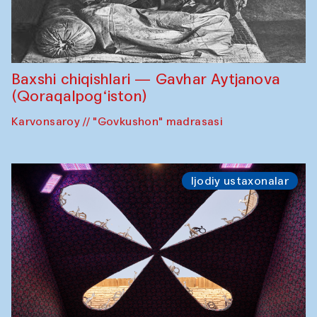
Baxshi chiqishlari — Gavhar Aytjanova
(Qoraqalpog‘iston)
Karvonsaroy // "Govkushon" madrasasi
Ijodiy ustaxonalar