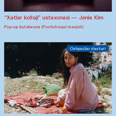
“Xatlar kollaji” ustaxonasi — Jenia Kim
Pop-up kutubxona (Pochchoqul masjidi)
Oshpazlar dasturi