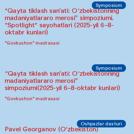
Symposium
"Qayta tiklash san’ati: O‘zbekistonning
madaniyatlararo merosi” simpoziumi.
"Spotlight" sayohatlari (2025-yil 6–8-
oktabr kunlari)
"Govkushon" madrasasi
Symposium
“Qayta tiklash san’ati: O‘zbekistonning
madaniyatlararo merosi”
simpoziumi(2025-yil 6–8-oktabr kunlari)
"Govkushon" madrasasi
Oshpazlar dasturi
Pavel Georganov (O'zbekiston)