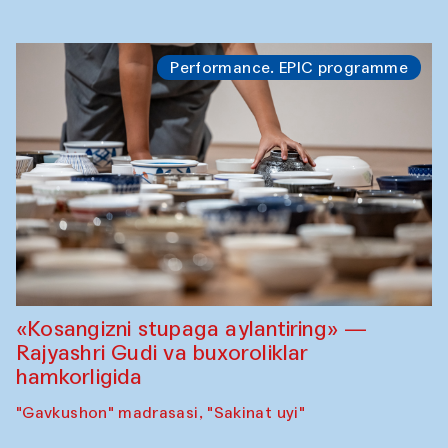
Performance. EPIC programme
«Kosangizni stupaga aylantiring» —
Rajyashri Gudi va buxoroliklar
hamkorligida
"Gavkushon" madrasasi, "Sakinat uyi"