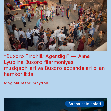
“Buxoro Tinchlik Agentligi” — Anna
Lyublina Buxoro filarmoniyasi
musiqachilari va Buxoro sozandalari bilan
hamkorlikda
Mag‘oki Attori maydoni
Sahna chiqishlari