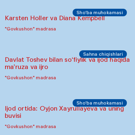
Sho‘ba muhokamasi
Karsten Holler va Diana Kempbell
"Govkushon" madrasa
Sahna chiqishlari
Davlat Toshev bilan so‘fiylik va ijod haqida
ma’ruza va ijro
"Govkushon" madrasa
Sho‘ba muhokamasi
Ijod ortida: Oyjon Xayrullayeva va uning
buvisi
"Govkushon" madrasa