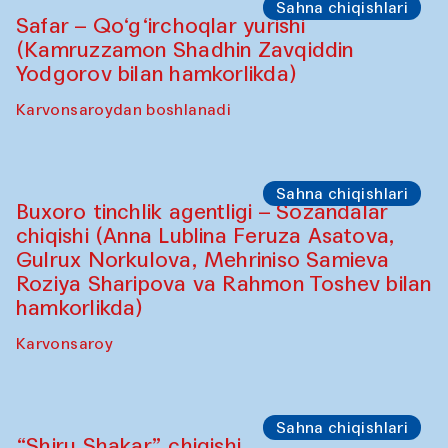
Sahna chiqishlari
Safar – Qo‘g‘irchoqlar yurishi
(Kamruzzamon Shadhin Zavqiddin
Yodgorov bilan hamkorlikda)
Karvonsaroydan boshlanadi
Sahna chiqishlari
Buxoro tinchlik agentligi – Sozandalar
chiqishi (Anna Lublina Feruza Asatova,
Gulrux Norkulova, Mehriniso Samieva
Roziya Sharipova va Rahmon Toshev bilan
hamkorlikda)
Karvonsaroy
Sahna chiqishlari
“Shiru Shakar” chiqishi