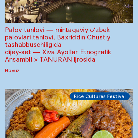
Palov tanlovi — mintaqaviy o‘zbek
palovlari tanlovi, Baxriddin Chustiy
tashabbuschiligida
dijey-set — Xiva Ayollar Etnografik
Ansambli × TANURAN ijrosida
Hovuz
Rice Cultures Festival