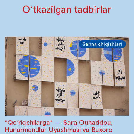
O‘tkazilgan tadbirlar
Sahna chiqishlari
"Qo‘riqchilarga" — Sara Ouhaddou,
Hunarmandlar Uyushmasi va Buxoro