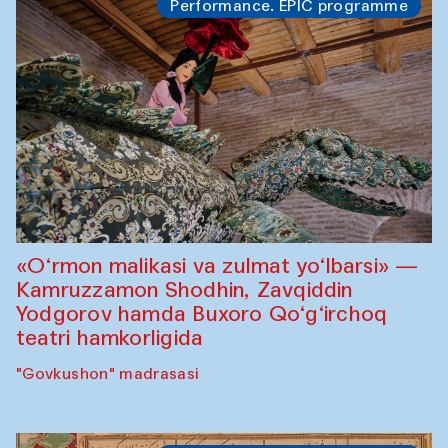
Performance. EPIC programme
«O‘rmon malikasi va zulmat yo‘lbarsi» —
Kamruzzamon Shodhin, Zavqiddin
Yodgorov hamda Buxoro Qo‘g‘irchoq
teatri hamkorligida
"Govkushon" madrasasi