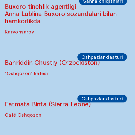
Sahna chiqishlari
Buxoro tinchlik agentligi
Anna Lublina Buxoro sozandalari bilan
hamkorlikda
Karvonsaroy
Oshpazlar dasturi
Bahriddin Chustiy (O‘zbekiston)
"Oshqozon" kafesi
Oshpazlar dasturi
Fatmata Binta (Sierra Leone)
Café Oshqozon