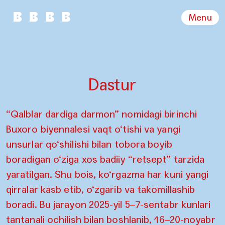
Menu
Dastur
“Qalblar dardiga darmon” nomidagi birinchi
Buxoro biyennalesi vaqt o‘tishi va yangi
unsurlar qo‘shilishi bilan tobora boyib
boradigan o‘ziga xos badiiy “retsept” tarzida
yaratilgan. Shu bois, ko‘rgazma har kuni yangi
qirralar kasb etib, o‘zgarib va takomillashib
boradi. Bu jarayon 2025-yil 5–7-sentabr kunlari
tantanali ochilish bilan boshlanib, 16–20-noyabr