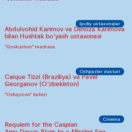
Ijodiy ustaxonalar
Abdulvohid Karimov va Dilnoza Karimova
bilan Hushtak bo‘yash ustaxonasi
"Govkushon" madrasa
Oshpazlar dasturi
Caique Tizzi (Braziliya) va Pavel
Georganov (O‘zbekiston)
"Oshqozon" kafesi
Cinema
Requiem for the Caspian
Amu Darya: River to a Missing Sea