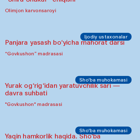
Olimjon karvonsaroyi
Ijodiy ustaxonalar
Panjara yasash bo‘yicha mahorat darsi
“Govkushon” madrasasi
Sho‘ba muhokamasi
Yurak og‘rig‘idan yaratuvchilik sari —
davra suhbati
"Govkushon" madrasasi
Sho‘ba muhokamasi
Yaqin hamkorlik haqida. Sho‘ba