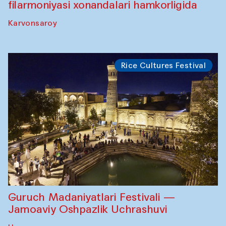
filarmoniyasi xonandalari hamkorligida
Karvonsaroy
Rice Cultures Festival
Guruch Madaniyatlari Festivali —
Jamoaviy Oshpazlik Uchrashuvi