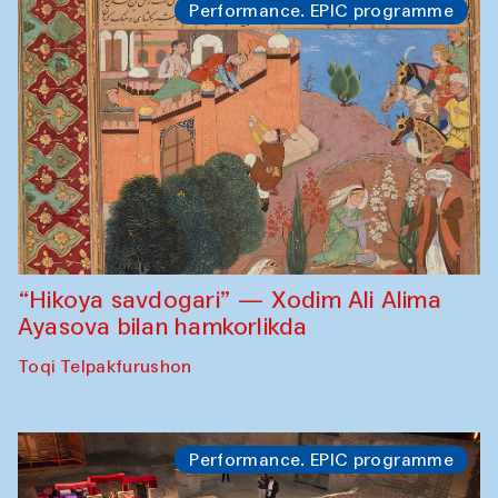
Performance. EPIC programme
“Hikoya savdogari” — Xodim Ali Alima
Ayasova bilan hamkorlikda
Toqi Telpakfurushon
Performance. EPIC programme