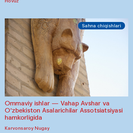
Hovuz
Sahna chiqishlari
Ommaviy ishlar — Vahap Avshar va
O‘zbekiston Asalarichilar Assotsiatsiyasi
hamkorligida
Karvonsaroy Nugay