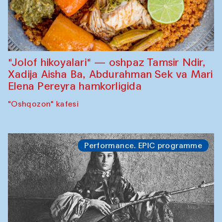
"Jolof hikoyalari" — oshpaz Tamsir Ndir,
Xadija Aisha Ba, Abdurahman Sek va Mari
Elena Pereyra hamkorligida
"Oshqozon" kafesi
Performance. EPIC programme