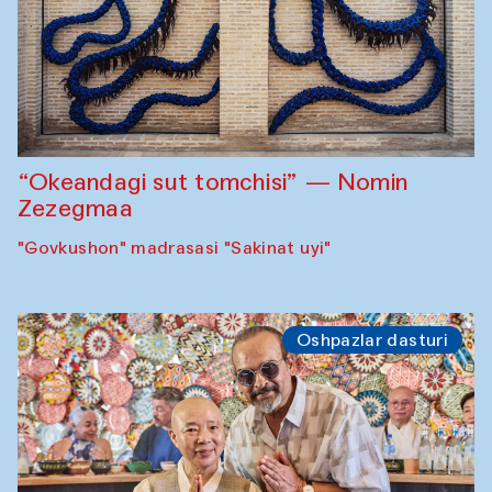
“Okeandagi sut tomchisi” — Nomin
Zezegmaa
"Govkushon" madrasasi "Sakinat uyi"
Oshpazlar dasturi