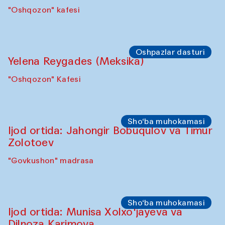
"Oshqozon" kafesi
Oshpazlar dasturi
Yelena Reygades (Meksika)
"Oshqozon" Kafesi
Sho‘ba muhokamasi
Ijod ortida: Jahongir Bobuqulov va Timur
Zolotoev
"Govkushon" madrasa
Sho‘ba muhokamasi
Ijod ortida: Munisa Xolxo'jayeva va
Dilnoza Karimova