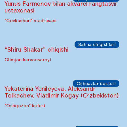
Toqi Sarafon — Hauz — Rashid Madrasa
Ijodiy ustaxonalar
Abru Bahor (ebru) ustaxonasi Davlat
Toshev va uning shogirdlari bilan
“Govkushon” madrasasi
Ijodiy ustaxonalar