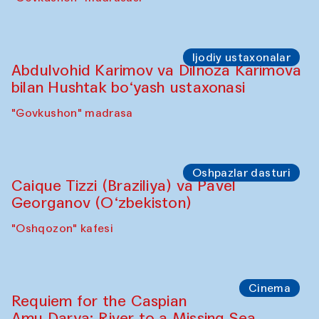
Ijodiy ustaxonalar
Abdulvohid Karimov va Dilnoza Karimova
bilan Hushtak bo‘yash ustaxonasi
"Govkushon" madrasa
Oshpazlar dasturi