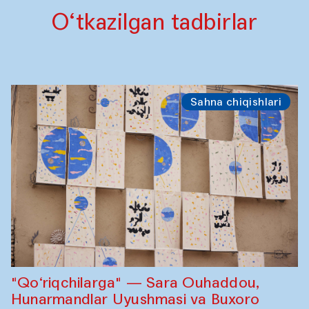
O‘tkazilgan tadbirlar
Sahna chiqishlari
"Qo‘riqchilarga" — Sara Ouhaddou,
Hunarmandlar Uyushmasi va Buxoro