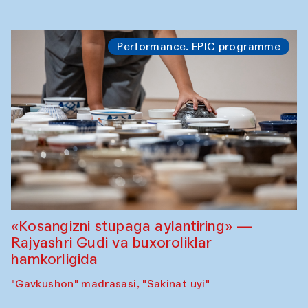
Performance. EPIC programme
«Kosangizni stupaga aylantiring» —
Rajyashri Gudi va buxoroliklar
hamkorligida
"Gavkushon" madrasasi, "Sakinat uyi"