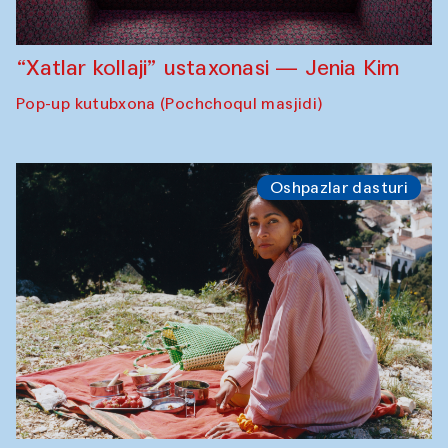
“Xatlar kollaji” ustaxonasi — Jenia Kim
Pop-up kutubxona (Pochchoqul masjidi)
Oshpazlar dasturi