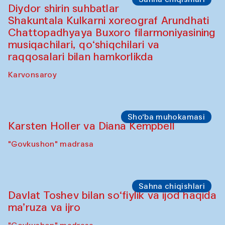
Sho‘ba muhokamasi
Ijod ortida: Jahongir Bobuqulov va Timur
Zolotoev
"Govkushon" madrasa
Sho‘ba muhokamasi
Ijod ortida: Munisa Xolxo'jayeva va
Dilnoza Karimova
"Govkushon" madrasa
Sahna chiqishlari
At-Tariq. Tarek Atoui ijrosi
Sabina Burhonovaning gilam do'koni