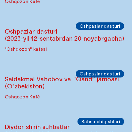
Sho‘ba muhokamasi
Ijod ortida: Denis Davidov, Bahrom Gulov
va Anvar Gulov
"Govkushon" madrasa
Sahna chiqishlari
Karnaylar namoyishi. Tarek Atoui ijrosi
Hovuz
Oshpazlar dasturi
Lilian Kordell (Buyuk Britaniya)
"Oshqozon" kafesi
Oshpazlar dasturi