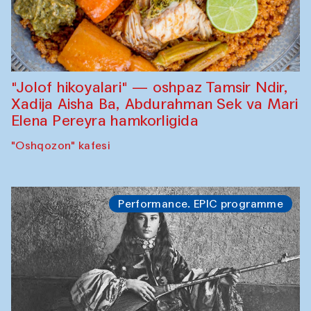
"Jolof hikoyalari" — oshpaz Tamsir Ndir,
Xadija Aisha Ba, Abdurahman Sek va Mari
Elena Pereyra hamkorligida
"Oshqozon" kafesi
Performance. EPIC programme