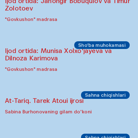
Symposium
“Qayta tiklash san’ati: O‘zbekistonning
madaniyatlararo merosi”
simpoziumi(2025-yil 6–8-oktabr kunlari)
"Govkushon" madrasasi
Oshpazlar dasturi
Pavel Georganov (O'zbekiston)
"Oshqozon" kafesi
Oshpazlar dasturi
Yelena Reygades (Meksika)
"Oshqozon" Kafesi