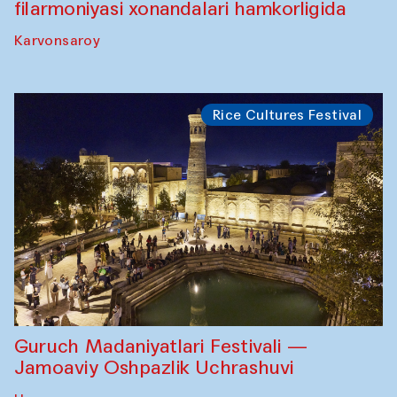
filarmoniyasi xonandalari hamkorligida
Karvonsaroy
Rice Cultures Festival
Guruch Madaniyatlari Festivali —
Jamoaviy Oshpazlik Uchrashuvi