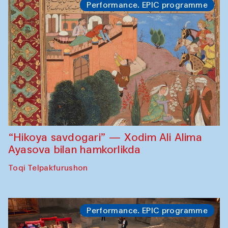
Performance. EPIC programme
“Hikoya savdogari” — Xodim Ali Alima
Ayasova bilan hamkorlikda
Toqi Telpakfurushon
Performance. EPIC programme