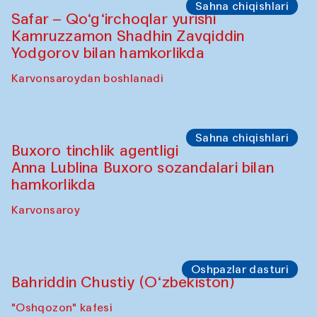
Yunus Farmonov bilan akvarel rangtasvir
ustaxonasi
"Govkushon" madrasasi
Sahna chiqishlari
“Shiru Shakar” chiqishi
Olimjon karvonsaroyi
Oshpazlar dasturi
Yekaterina Yenileyeva, Aleksandr
Tolkachev, Vladimir Kogay (O‘zbekiston)
"Oshqozon" kafesi