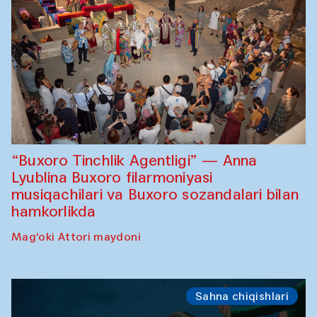
“Buxoro Tinchlik Agentligi” — Anna
Lyublina Buxoro filarmoniyasi
musiqachilari va Buxoro sozandalari bilan
hamkorlikda
Mag‘oki Attori maydoni
Sahna chiqishlari