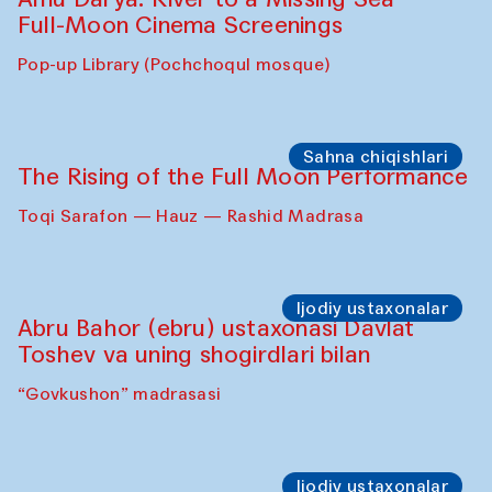
Caique Tizzi (Braziliya) va Pavel
Georganov (O‘zbekiston)
"Oshqozon" kafesi
Cinema
Requiem for the Caspian
Amu Darya: River to a Missing Sea
Full-Moon Cinema Screenings
Pop-up Library (Pochchoqul mosque)
Sahna chiqishlari
The Rising of the Full Moon Performance