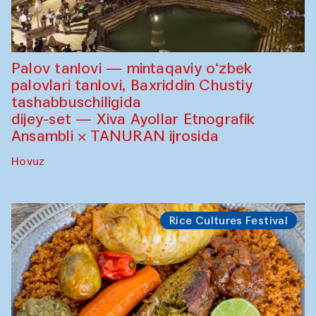
Palov tanlovi — mintaqaviy o‘zbek
palovlari tanlovi, Baxriddin Chustiy
tashabbuschiligida
dijey-set — Xiva Ayollar Etnografik
Ansambli × TANURAN ijrosida
Hovuz
Rice Cultures Festival