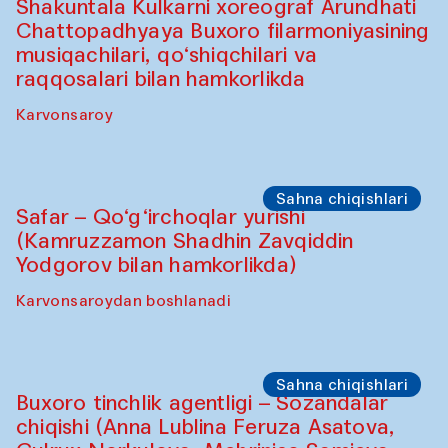
Saidakmal Vahobov va “Qand” jamoasi
(O‘zbekiston)
Oshqozon Kafé
Oshpazlar dasturi
Oshpazlar dasturi
(2025-yil 12-sentabrdan 20-noyabrgacha)
"Oshqozon" kafesi
Oshpazlar dasturi
Saidakmal Vahobov va “Qand” jamoasi
(O‘zbekiston)
Oshqozon Kafé