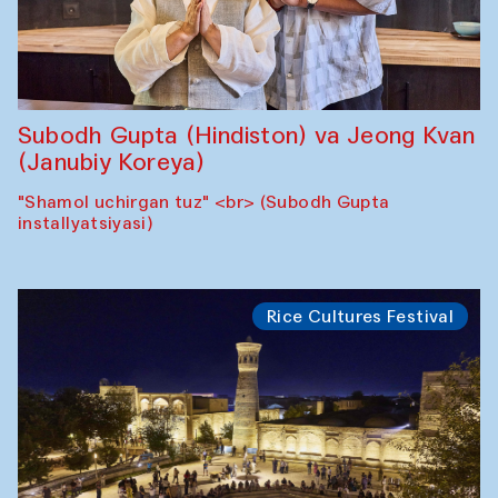
Subodh Gupta (Hindiston) va Jeong Kvan
(Janubiy Koreya)
"Shamol uchirgan tuz" <br> (Subodh Gupta
installyatsiyasi)
Rice Cultures Festival