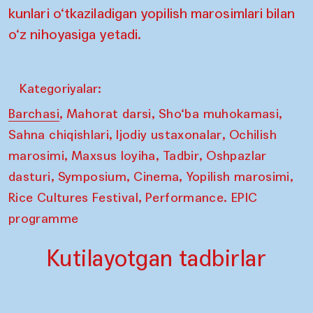
kunlari o‘tkaziladigan yopilish marosimlari bilan
o‘z nihoyasiga yetadi.
Kategoriyalar:
,
,
,
Barchasi
Mahorat darsi
Sho‘ba muhokamasi
,
,
Sahna chiqishlari
Ijodiy ustaxonalar
Ochilish
,
,
,
marosimi
Maxsus loyiha
Tadbir
Oshpazlar
,
,
,
,
dasturi
Symposium
Cinema
Yopilish marosimi
,
Rice Cultures Festival
Performance. EPIC
programme
Kutilayotgan tadbirlar