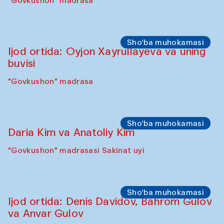
Sahna chiqishlari
Diydor shirin suhbatlar
Shakuntala Kulkarni xoreograf Arundhati
Chattopadhyaya Buxoro filarmoniyasining
musiqachilari, qo‘shiqchilari va
raqqosalari bilan hamkorlikda
Karvonsaroy
Sho‘ba muhokamasi
Karsten Holler va Diana Kempbell
"Govkushon" madrasa
Sahna chiqishlari