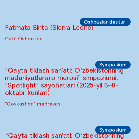
Sahna chiqishlari
Safar – Qo‘g‘irchoqlar yurishi
Kamruzzamon Shadhin Zavqiddin
Yodgorov bilan hamkorlikda
Karvonsaroydan boshlanadi
Sahna chiqishlari
Buxoro tinchlik agentligi
Anna Lublina Buxoro sozandalari bilan
hamkorlikda
Karvonsaroy
Oshpazlar dasturi