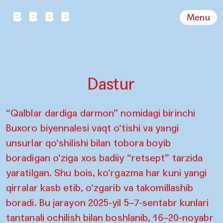
Menu
Dastur
“Qalblar dardiga darmon” nomidagi birinchi
Buxoro biyennalesi vaqt o‘tishi va yangi
unsurlar qo‘shilishi bilan tobora boyib
boradigan o‘ziga xos badiiy “retsept” tarzida
yaratilgan. Shu bois, ko‘rgazma har kuni yangi
qirralar kasb etib, o‘zgarib va takomillashib
boradi. Bu jarayon 2025-yil 5–7-sentabr kunlari
tantanali ochilish bilan boshlanib, 16–20-noyabr