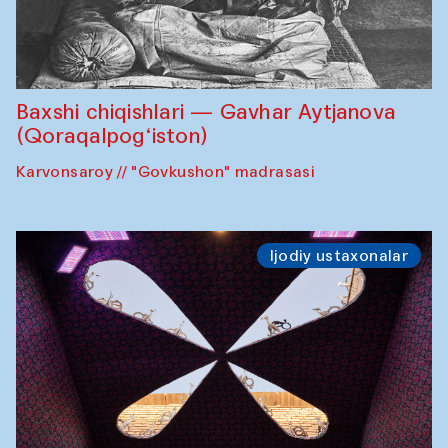
Baxshi chiqishlari — Gavhar Aytjanova
(Qoraqalpog‘iston)
Karvonsaroy // "Govkushon" madrasasi
Ijodiy ustaxonalar