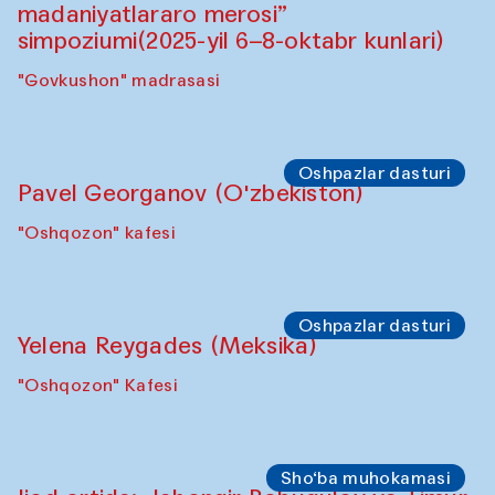
Bahriddin Chustiy (O‘zbekiston)
"Oshqozon" kafesi
Oshpazlar dasturi
Fatmata Binta (Sierra Leone)
Café Oshqozon
Symposium
"Qayta tiklash san’ati: O‘zbekistonning
madaniyatlararo merosi” simpoziumi.
"Spotlight" sayohatlari (2025-yil 6–8-
oktabr kunlari)
"Govkushon" madrasasi