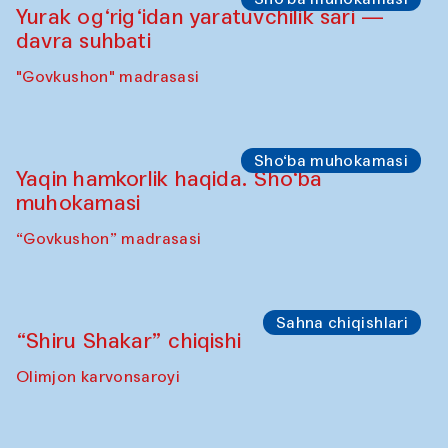
Sahna chiqishlari
Buxoro tinchlik agentligi – Sozandalar
chiqishi (Anna Lublina Feruza Asatova,
Gulrux Norkulova, Mehriniso Samieva
Roziya Sharipova va Rahmon Toshev bilan
hamkorlikda)
Karvonsaroy
Sahna chiqishlari
“Shiru Shakar” chiqishi
Olimjon karvonsaroyi
Ijodiy ustaxonalar
Panjara yasash bo‘yicha mahorat darsi
“Govkushon” madrasasi