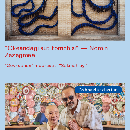
“Okeandagi sut tomchisi” — Nomin
Zezegmaa
"Govkushon" madrasasi "Sakinat uyi"
Oshpazlar dasturi