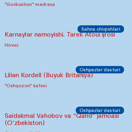
Davlat Toshev bilan so‘fiylik va ijod haqida
ma’ruza va ijro
"Govkushon" madrasa
Sho‘ba muhokamasi
Ijod ortida: Oyjon Xayrullayeva va uning
buvisi
"Govkushon" madrasa
Sho‘ba muhokamasi
Daria Kim va Anatoliy Kim
"Govkushon" madrasasi Sakinat uyi