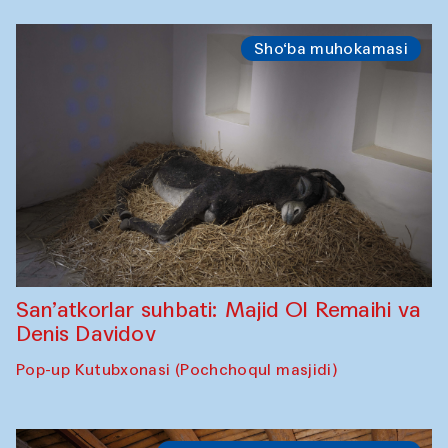
Sho‘ba muhokamasi
San’atkorlar suhbati: Majid Ol Remaihi va
Denis Davidov
Pop-up Kutubxonasi (Pochchoqul masjidi)