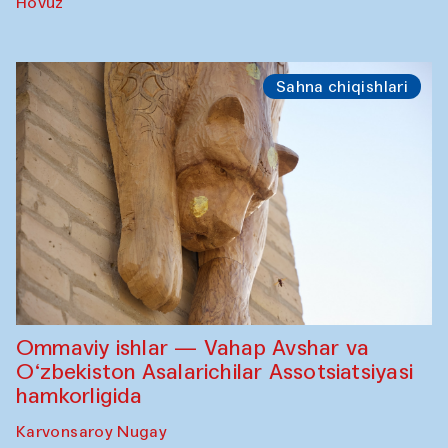
Hovuz
Sahna chiqishlari
Ommaviy ishlar — Vahap Avshar va
O‘zbekiston Asalarichilar Assotsiatsiyasi
hamkorligida
Karvonsaroy Nugay