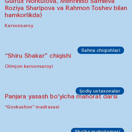
Sahna chiqishlari
Diydor shirin suhbatlar
Shakuntala Kulkarni xoreograf Arundhati
Chattopadhyaya Buxoro filarmoniyasining
musiqachilari, qo‘shiqchilari va
raqqosalari bilan hamkorlikda
Karvonsaroy
Sahna chiqishlari
Safar – Qo‘g‘irchoqlar yurishi
(Kamruzzamon Shadhin Zavqiddin
Yodgorov bilan hamkorlikda)
Karvonsaroydan boshlanadi