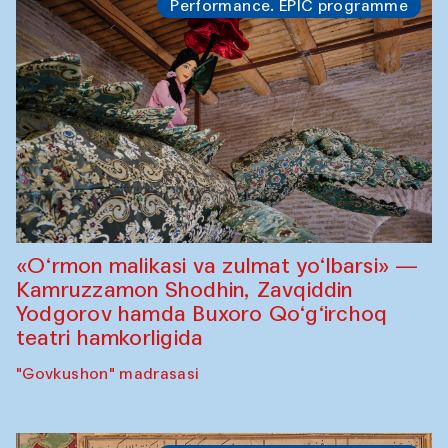
Performance. EPIC programme
«O‘rmon malikasi va zulmat yo‘lbarsi» —
Kamruzzamon Shodhin, Zavqiddin
Yodgorov hamda Buxoro Qo‘g‘irchoq
teatri hamkorligida
"Govkushon" madrasasi