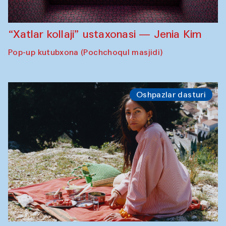
“Xatlar kollaji” ustaxonasi — Jenia Kim
Pop-up kutubxona (Pochchoqul masjidi)
Oshpazlar dasturi