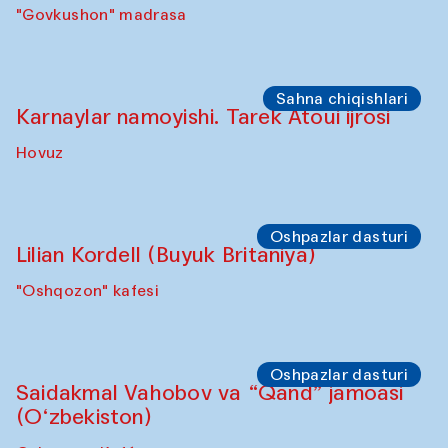
Sho‘ba muhokamasi
Daria Kim va Anatoliy Kim
"Govkushon" madrasasi Sakinat uyi
Sho‘ba muhokamasi
Ijod ortida: Denis Davidov, Bahrom Gulov
va Anvar Gulov
"Govkushon" madrasa
Sahna chiqishlari
Karnaylar namoyishi. Tarek Atoui ijrosi
Hovuz