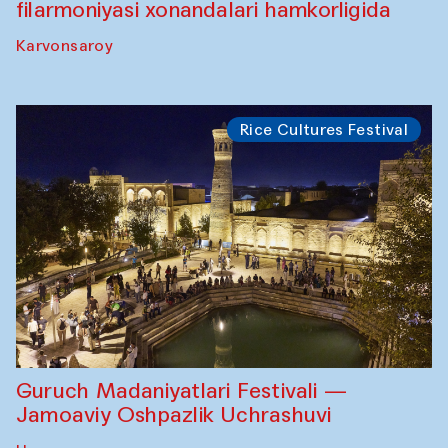
filarmoniyasi xonandalari hamkorligida
Karvonsaroy
Rice Cultures Festival
Guruch Madaniyatlari Festivali —
Jamoaviy Oshpazlik Uchrashuvi