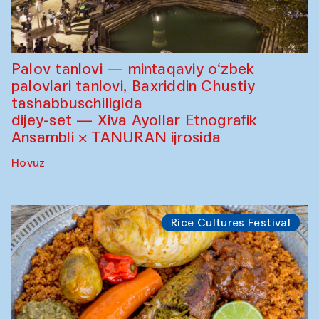
Palov tanlovi — mintaqaviy o‘zbek
palovlari tanlovi, Baxriddin Chustiy
tashabbuschiligida
dijey-set — Xiva Ayollar Etnografik
Ansambli × TANURAN ijrosida
Hovuz
Rice Cultures Festival