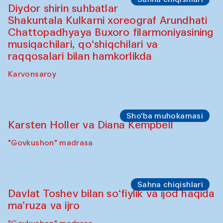
"Govkushon" madrasa
Sahna chiqishlari
At-Tariq. Tarek Atoui ijrosi
Sabina Burhonovaning gilam do'koni
Sahna chiqishlari
Diydor shirin suhbatlar
Shakuntala Kulkarni xoreograf Arundhati
Chattopadhyaya Buxoro filarmoniyasining
musiqachilari, qo‘shiqchilari va
raqqosalari bilan hamkorlikda
Karvonsaroy