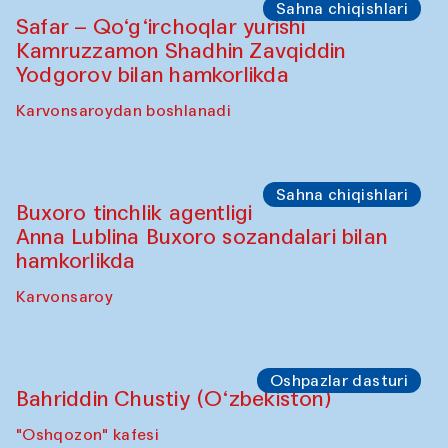
Olimjon karvonsaroyi
Oshpazlar dasturi
Yekaterina Yenileyeva, Aleksandr
Tolkachev, Vladimir Kogay (O‘zbekiston)
"Oshqozon" kafesi
Sahna chiqishlari
Safar – Qo‘g‘irchoqlar yurishi
Kamruzzamon Shadhin Zavqiddin
Yodgorov bilan hamkorlikda
Karvonsaroydan boshlanadi