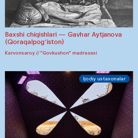
Baxshi chiqishlari — Gavhar Aytjanova
(Qoraqalpog‘iston)
Karvonsaroy // "Govkushon" madrasasi
Ijodiy ustaxonalar