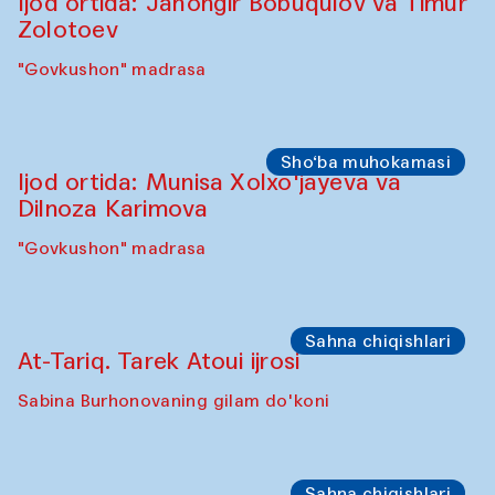
"Oshqozon" kafesi
Oshpazlar dasturi
Yelena Reygades (Meksika)
"Oshqozon" Kafesi
Sho‘ba muhokamasi
Ijod ortida: Jahongir Bobuqulov va Timur
Zolotoev
"Govkushon" madrasa
Sho‘ba muhokamasi
Ijod ortida: Munisa Xolxo'jayeva va
Dilnoza Karimova