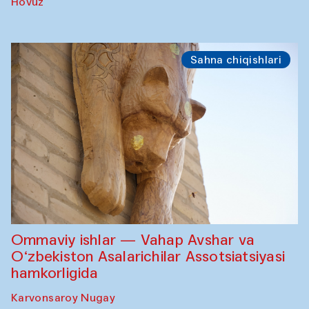
Hovuz
Sahna chiqishlari
Ommaviy ishlar — Vahap Avshar va
O‘zbekiston Asalarichilar Assotsiatsiyasi
hamkorligida
Karvonsaroy Nugay