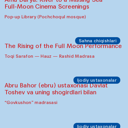
Full-Moon Cinema Screenings
Pop-up Library (Pochchoqul mosque)
Sahna chiqishlari
The Rising of the Full Moon Performance
Toqi Sarafon — Hauz — Rashid Madrasa
Ijodiy ustaxonalar
Abru Bahor (ebru) ustaxonasi Davlat
Toshev va uning shogirdlari bilan
“Govkushon” madrasasi
Ijodiy ustaxonalar