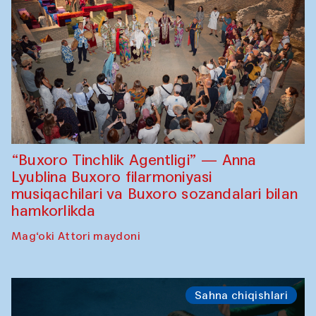
“Buxoro Tinchlik Agentligi” — Anna
Lyublina Buxoro filarmoniyasi
musiqachilari va Buxoro sozandalari bilan
hamkorlikda
Mag‘oki Attori maydoni
Sahna chiqishlari