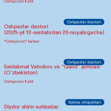
Oshpazlar dasturi
Lilian Kordell (Buyuk Britaniya)
"Oshqozon" kafesi
Oshpazlar dasturi
Saidakmal Vahobov va “Qand” jamoasi
(O‘zbekiston)
Oshqozon Kafé
Oshpazlar dasturi
Oshpazlar dasturi
(2025-yil 12-sentabrdan 20-noyabrgacha)
"Oshqozon" kafesi