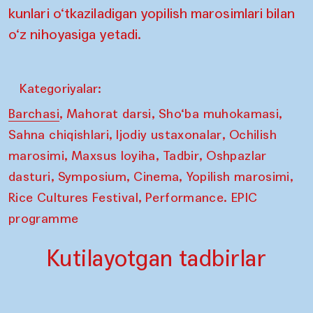
kunlari o‘tkaziladigan yopilish marosimlari bilan
o‘z nihoyasiga yetadi.
Kategoriyalar:
,
,
,
Barchasi
Mahorat darsi
Sho‘ba muhokamasi
,
,
Sahna chiqishlari
Ijodiy ustaxonalar
Ochilish
,
,
,
marosimi
Maxsus loyiha
Tadbir
Oshpazlar
,
,
,
,
dasturi
Symposium
Cinema
Yopilish marosimi
,
Rice Cultures Festival
Performance. EPIC
programme
Kutilayotgan tadbirlar