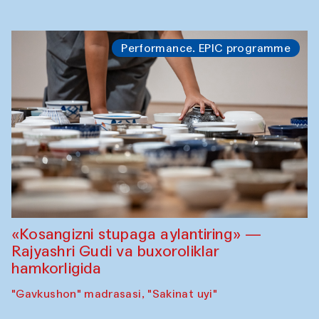
Performance. EPIC programme
«Kosangizni stupaga aylantiring» —
Rajyashri Gudi va buxoroliklar
hamkorligida
"Gavkushon" madrasasi, "Sakinat uyi"