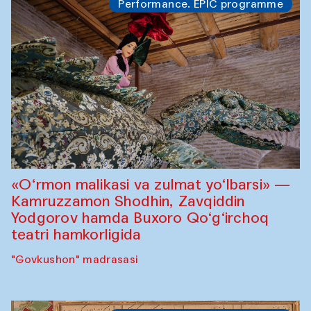
Performance. EPIC programme
«O‘rmon malikasi va zulmat yo‘lbarsi» —
Kamruzzamon Shodhin, Zavqiddin
Yodgorov hamda Buxoro Qo‘g‘irchoq
teatri hamkorligida
"Govkushon" madrasasi