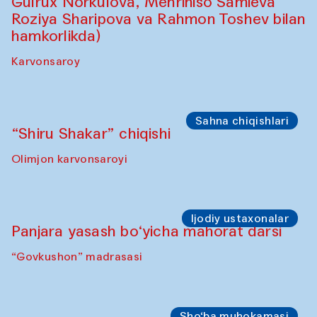
Sahna chiqishlari
Safar – Qo‘g‘irchoqlar yurishi
(Kamruzzamon Shadhin Zavqiddin
Yodgorov bilan hamkorlikda)
Karvonsaroydan boshlanadi
Sahna chiqishlari
Buxoro tinchlik agentligi – Sozandalar
chiqishi (Anna Lublina Feruza Asatova,
Gulrux Norkulova, Mehriniso Samieva
Roziya Sharipova va Rahmon Toshev bilan
hamkorlikda)
Karvonsaroy
Sahna chiqishlari
“Shiru Shakar” chiqishi