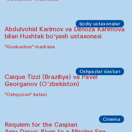
Ijodiy ustaxonalar
Abdulvohid Karimov va Dilnoza Karimova
bilan Hushtak bo‘yash ustaxonasi
"Govkushon" madrasa
Oshpazlar dasturi
Caique Tizzi (Braziliya) va Pavel
Georganov (O‘zbekiston)
"Oshqozon" kafesi
Cinema
Requiem for the Caspian
Amu Darya: River to a Missing Sea