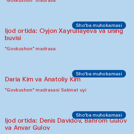
Sho‘ba muhokamasi
Karsten Holler va Diana Kempbell
"Govkushon" madrasa
Sahna chiqishlari
Davlat Toshev bilan so‘fiylik va ijod haqida
ma’ruza va ijro
"Govkushon" madrasa
Sho‘ba muhokamasi
Ijod ortida: Oyjon Xayrullayeva va uning
buvisi
"Govkushon" madrasa