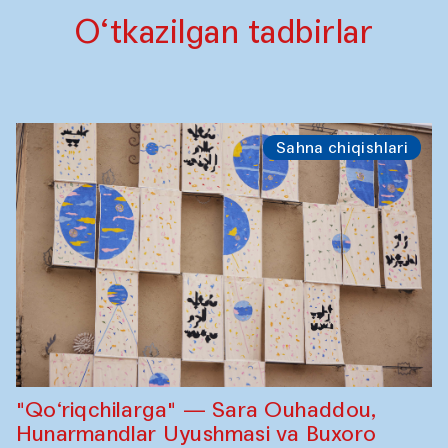
O‘tkazilgan tadbirlar
Sahna chiqishlari
"Qo‘riqchilarga" — Sara Ouhaddou,
Hunarmandlar Uyushmasi va Buxoro