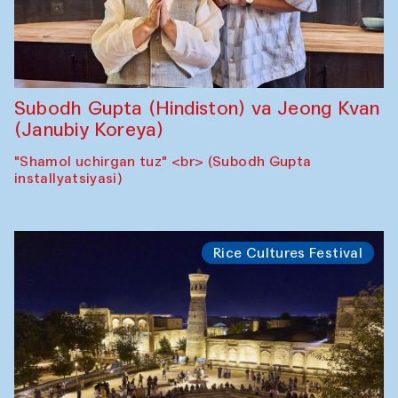
Subodh Gupta (Hindiston) va Jeong Kvan
(Janubiy Koreya)
"Shamol uchirgan tuz" <br> (Subodh Gupta
installyatsiyasi)
Rice Cultures Festival