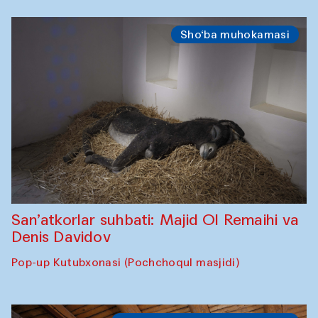
Sho‘ba muhokamasi
San’atkorlar suhbati: Majid Ol Remaihi va
Denis Davidov
Pop-up Kutubxonasi (Pochchoqul masjidi)