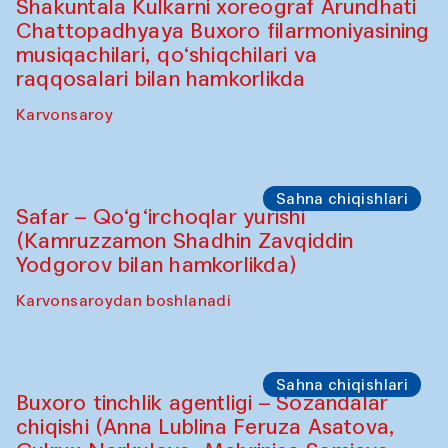
Oshpazlar dasturi
Saidakmal Vahobov va “Qand” jamoasi
(O‘zbekiston)
Oshqozon Kafé
Sahna chiqishlari
Diydor shirin suhbatlar
Shakuntala Kulkarni xoreograf Arundhati
Chattopadhyaya Buxoro filarmoniyasining
musiqachilari, qo‘shiqchilari va
raqqosalari bilan hamkorlikda
Karvonsaroy