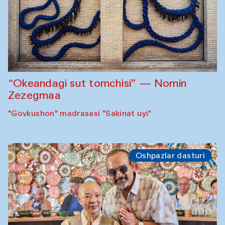
“Okeandagi sut tomchisi” — Nomin
Zezegmaa
"Govkushon" madrasasi "Sakinat uyi"
Oshpazlar dasturi