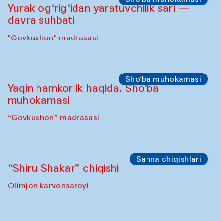
Olimjon karvonsaroyi
Ijodiy ustaxonalar
Panjara yasash bo‘yicha mahorat darsi
“Govkushon” madrasasi
Sho‘ba muhokamasi
Yurak og‘rig‘idan yaratuvchilik sari —
davra suhbati
"Govkushon" madrasasi
Sho‘ba muhokamasi
Yaqin hamkorlik haqida. Sho‘ba