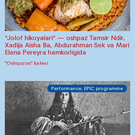
"Jolof hikoyalari" — oshpaz Tamsir Ndir,
Xadija Aisha Ba, Abdurahman Sek va Mari
Elena Pereyra hamkorligida
"Oshqozon" kafesi
Performance. EPIC programme