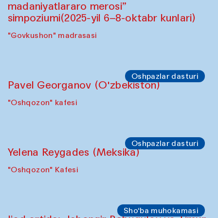
Symposium
"Qayta tiklash san’ati: O‘zbekistonning
madaniyatlararo merosi” simpoziumi.
"Spotlight" sayohatlari (2025-yil 6–8-
oktabr kunlari)
"Govkushon" madrasasi
Symposium
“Qayta tiklash san’ati: O‘zbekistonning
madaniyatlararo merosi”
simpoziumi(2025-yil 6–8-oktabr kunlari)
"Govkushon" madrasasi
Oshpazlar dasturi
Pavel Georganov (O'zbekiston)