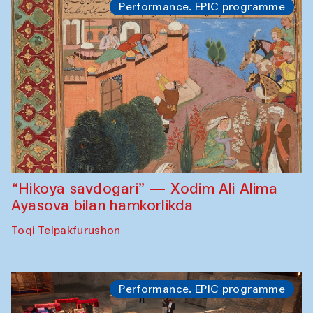
Performance. EPIC programme
“Hikoya savdogari” — Xodim Ali Alima
Ayasova bilan hamkorlikda
Toqi Telpakfurushon
Performance. EPIC programme