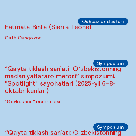
Sahna chiqishlari
Buxoro tinchlik agentligi
Anna Lublina Buxoro sozandalari bilan
hamkorlikda
Karvonsaroy
Oshpazlar dasturi
Bahriddin Chustiy (O‘zbekiston)
"Oshqozon" kafesi
Oshpazlar dasturi
Fatmata Binta (Sierra Leone)
Café Oshqozon