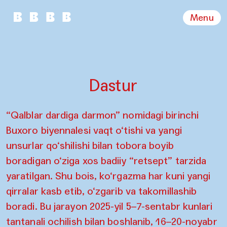
Menu
Dastur
“Qalblar dardiga darmon” nomidagi birinchi
Buxoro biyennalesi vaqt o‘tishi va yangi
unsurlar qo‘shilishi bilan tobora boyib
boradigan o‘ziga xos badiiy “retsept” tarzida
yaratilgan. Shu bois, ko‘rgazma har kuni yangi
qirralar kasb etib, o‘zgarib va takomillashib
boradi. Bu jarayon 2025-yil 5–7-sentabr kunlari
tantanali ochilish bilan boshlanib, 16–20-noyabr