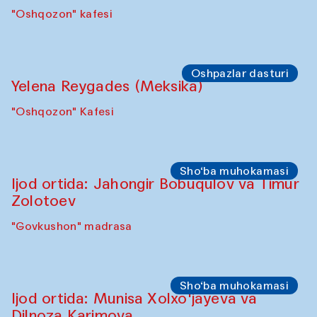
"Oshqozon" kafesi
Oshpazlar dasturi
Yelena Reygades (Meksika)
"Oshqozon" Kafesi
Sho‘ba muhokamasi
Ijod ortida: Jahongir Bobuqulov va Timur
Zolotoev
"Govkushon" madrasa
Sho‘ba muhokamasi
Ijod ortida: Munisa Xolxo'jayeva va
Dilnoza Karimova