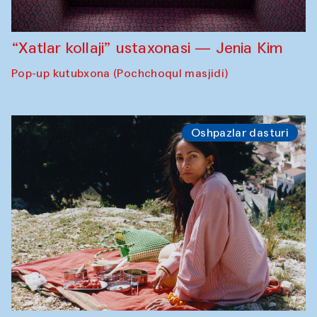
“Xatlar kollaji” ustaxonasi — Jenia Kim
Pop-up kutubxona (Pochchoqul masjidi)
Oshpazlar dasturi