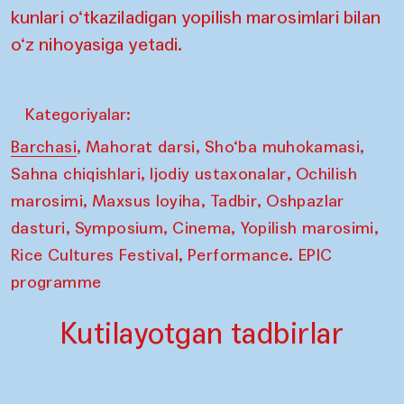
kunlari o‘tkaziladigan yopilish marosimlari bilan
o‘z nihoyasiga yetadi.
Kategoriyalar:
,
,
,
Barchasi
Mahorat darsi
Sho‘ba muhokamasi
,
,
Sahna chiqishlari
Ijodiy ustaxonalar
Ochilish
,
,
,
marosimi
Maxsus loyiha
Tadbir
Oshpazlar
,
,
,
,
dasturi
Symposium
Cinema
Yopilish marosimi
,
Rice Cultures Festival
Performance. EPIC
programme
Kutilayotgan tadbirlar