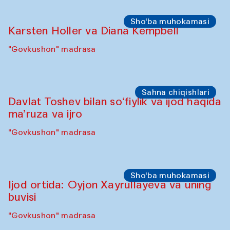
Sho‘ba muhokamasi
Karsten Holler va Diana Kempbell
"Govkushon" madrasa
Sahna chiqishlari
Davlat Toshev bilan so‘fiylik va ijod haqida
ma’ruza va ijro
"Govkushon" madrasa
Sho‘ba muhokamasi
Ijod ortida: Oyjon Xayrullayeva va uning
buvisi
"Govkushon" madrasa