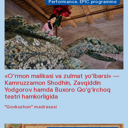
Performance. EPIC programme
«O‘rmon malikasi va zulmat yo‘lbarsi» —
Kamruzzamon Shodhin, Zavqiddin
Yodgorov hamda Buxoro Qo‘g‘irchoq
teatri hamkorligida
"Govkushon" madrasasi