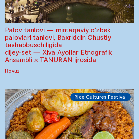
Palov tanlovi — mintaqaviy o‘zbek
palovlari tanlovi, Baxriddin Chustiy
tashabbuschiligida
dijey-set — Xiva Ayollar Etnografik
Ansambli × TANURAN ijrosida
Hovuz
Rice Cultures Festival