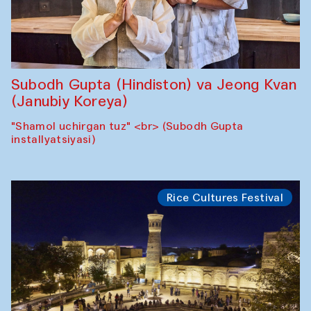
Subodh Gupta (Hindiston) va Jeong Kvan
(Janubiy Koreya)
"Shamol uchirgan tuz" <br> (Subodh Gupta
installyatsiyasi)
Rice Cultures Festival