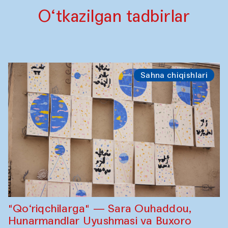
O‘tkazilgan tadbirlar
Sahna chiqishlari
"Qo‘riqchilarga" — Sara Ouhaddou,
Hunarmandlar Uyushmasi va Buxoro