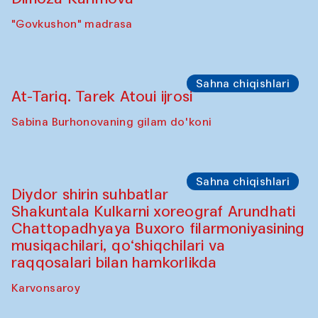
"Govkushon" madrasa
Sahna chiqishlari
At-Tariq. Tarek Atoui ijrosi
Sabina Burhonovaning gilam do'koni
Sahna chiqishlari
Diydor shirin suhbatlar
Shakuntala Kulkarni xoreograf Arundhati
Chattopadhyaya Buxoro filarmoniyasining
musiqachilari, qo‘shiqchilari va
raqqosalari bilan hamkorlikda
Karvonsaroy