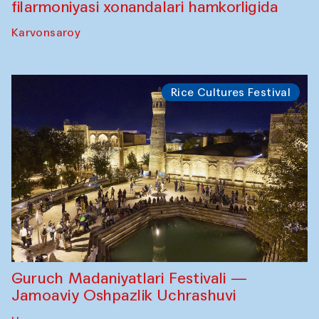
filarmoniyasi xonandalari hamkorligida
Karvonsaroy
Rice Cultures Festival
Guruch Madaniyatlari Festivali —
Jamoaviy Oshpazlik Uchrashuvi