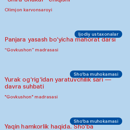
Olimjon karvonsaroyi
Ijodiy ustaxonalar
Panjara yasash bo‘yicha mahorat darsi
“Govkushon” madrasasi
Sho‘ba muhokamasi
Yurak og‘rig‘idan yaratuvchilik sari —
davra suhbati
"Govkushon" madrasasi
Sho‘ba muhokamasi
Yaqin hamkorlik haqida. Sho‘ba