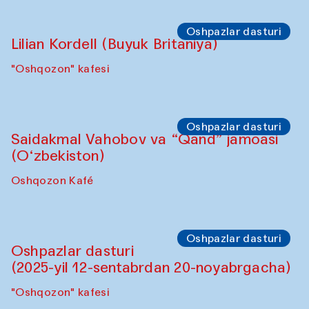
Oshpazlar dasturi
Lilian Kordell (Buyuk Britaniya)
"Oshqozon" kafesi
Oshpazlar dasturi
Saidakmal Vahobov va “Qand” jamoasi
(O‘zbekiston)
Oshqozon Kafé
Oshpazlar dasturi
Oshpazlar dasturi
(2025-yil 12-sentabrdan 20-noyabrgacha)
"Oshqozon" kafesi