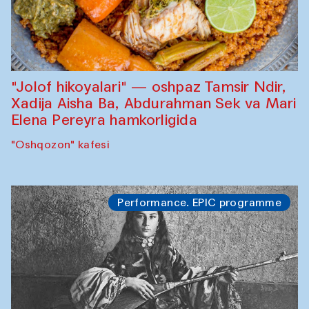
"Jolof hikoyalari" — oshpaz Tamsir Ndir,
Xadija Aisha Ba, Abdurahman Sek va Mari
Elena Pereyra hamkorligida
"Oshqozon" kafesi
Performance. EPIC programme