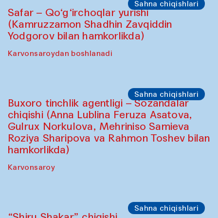
Sahna chiqishlari
Safar – Qo‘g‘irchoqlar yurishi
(Kamruzzamon Shadhin Zavqiddin
Yodgorov bilan hamkorlikda)
Karvonsaroydan boshlanadi
Sahna chiqishlari
Buxoro tinchlik agentligi – Sozandalar
chiqishi (Anna Lublina Feruza Asatova,
Gulrux Norkulova, Mehriniso Samieva
Roziya Sharipova va Rahmon Toshev bilan
hamkorlikda)
Karvonsaroy
Sahna chiqishlari
“Shiru Shakar” chiqishi