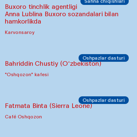
Sahna chiqishlari
Buxoro tinchlik agentligi
Anna Lublina Buxoro sozandalari bilan
hamkorlikda
Karvonsaroy
Oshpazlar dasturi
Bahriddin Chustiy (O‘zbekiston)
"Oshqozon" kafesi
Oshpazlar dasturi
Fatmata Binta (Sierra Leone)
Café Oshqozon