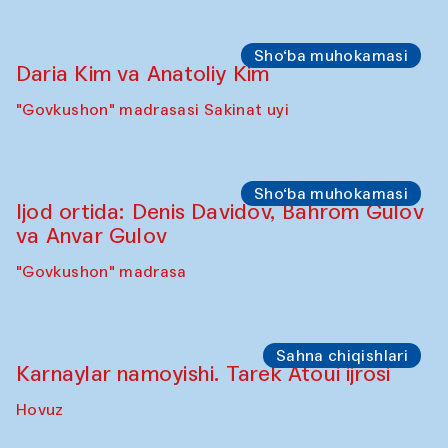
Sho‘ba muhokamasi
Daria Kim va Anatoliy Kim
"Govkushon" madrasasi Sakinat uyi
Sho‘ba muhokamasi
Ijod ortida: Denis Davidov, Bahrom Gulov
va Anvar Gulov
"Govkushon" madrasa
Sahna chiqishlari
Karnaylar namoyishi. Tarek Atoui ijrosi
Hovuz