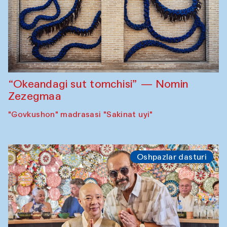
“Okeandagi sut tomchisi” — Nomin
Zezegmaa
"Govkushon" madrasasi "Sakinat uyi"
Oshpazlar dasturi