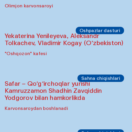
Olimjon karvonsaroyi
Oshpazlar dasturi
Yekaterina Yenileyeva, Aleksandr
Tolkachev, Vladimir Kogay (O‘zbekiston)
"Oshqozon" kafesi
Sahna chiqishlari
Safar – Qo‘g‘irchoqlar yurishi
Kamruzzamon Shadhin Zavqiddin
Yodgorov bilan hamkorlikda
Karvonsaroydan boshlanadi