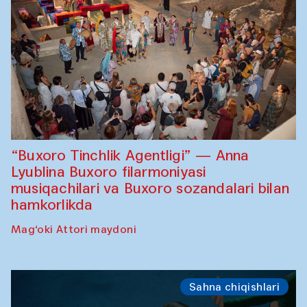
“Buxoro Tinchlik Agentligi” — Anna
Lyublina Buxoro filarmoniyasi
musiqachilari va Buxoro sozandalari bilan
hamkorlikda
Mag‘oki Attori maydoni
Sahna chiqishlari