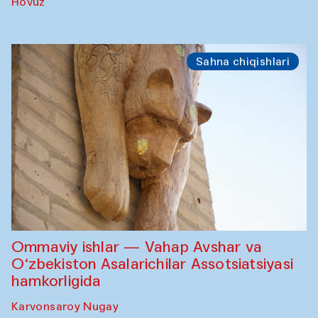
Hovuz
Sahna chiqishlari
Ommaviy ishlar — Vahap Avshar va
O‘zbekiston Asalarichilar Assotsiatsiyasi
hamkorligida
Karvonsaroy Nugay