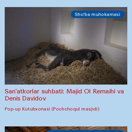
Sho‘ba muhokamasi
San’atkorlar suhbati: Majid Ol Remaihi va
Denis Davidov
Pop-up Kutubxonasi (Pochchoqul masjidi)