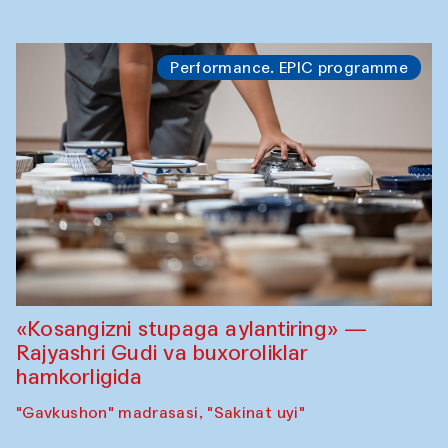
Performance. EPIC programme
«Kosangizni stupaga aylantiring» —
Rajyashri Gudi va buxoroliklar
hamkorligida
"Gavkushon" madrasasi, "Sakinat uyi"