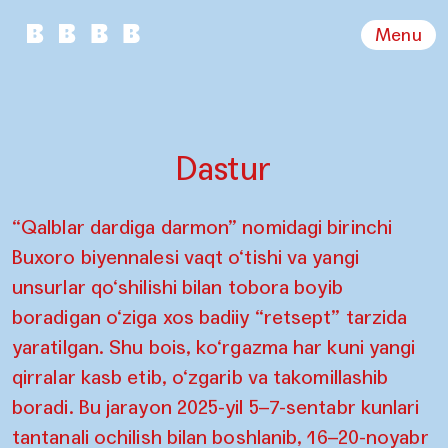
Menu
Dastur
“Qalblar dardiga darmon” nomidagi birinchi
Buxoro biyennalesi vaqt o‘tishi va yangi
unsurlar qo‘shilishi bilan tobora boyib
boradigan o‘ziga xos badiiy “retsept” tarzida
yaratilgan. Shu bois, ko‘rgazma har kuni yangi
qirralar kasb etib, o‘zgarib va takomillashib
boradi. Bu jarayon 2025-yil 5–7-sentabr kunlari
tantanali ochilish bilan boshlanib, 16–20-noyabr