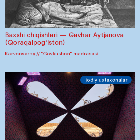
Baxshi chiqishlari — Gavhar Aytjanova
(Qoraqalpog‘iston)
Karvonsaroy // "Govkushon" madrasasi
Ijodiy ustaxonalar