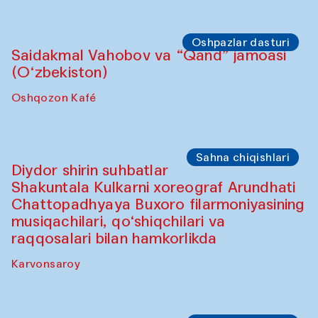
Oshpazlar dasturi
Saidakmal Vahobov va “Qand” jamoasi
(O‘zbekiston)
Oshqozon Kafé
Sahna chiqishlari
Diydor shirin suhbatlar
Shakuntala Kulkarni xoreograf Arundhati
Chattopadhyaya Buxoro filarmoniyasining
musiqachilari, qo‘shiqchilari va
raqqosalari bilan hamkorlikda
Karvonsaroy