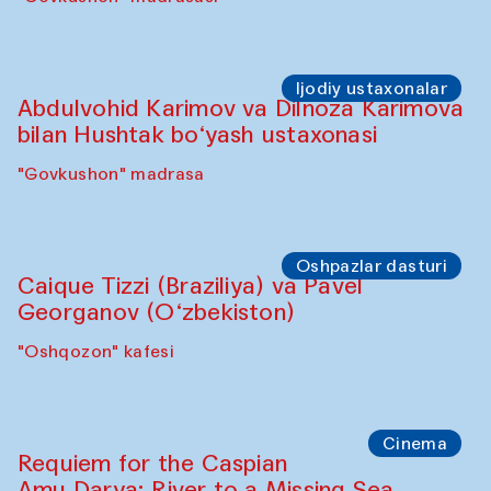
Ijodiy ustaxonalar
Abdulvohid Karimov va Dilnoza Karimova
bilan Hushtak bo‘yash ustaxonasi
"Govkushon" madrasa
Oshpazlar dasturi
Caique Tizzi (Braziliya) va Pavel
Georganov (O‘zbekiston)
"Oshqozon" kafesi
Cinema
Requiem for the Caspian
Amu Darya: River to a Missing Sea