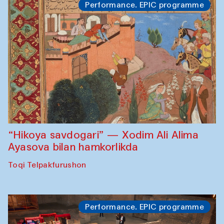
Performance. EPIC programme
“Hikoya savdogari” — Xodim Ali Alima
Ayasova bilan hamkorlikda
Toqi Telpakfurushon
Performance. EPIC programme