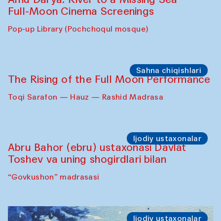
Full-Moon Cinema Screenings
Pop-up Library (Pochchoqul mosque)
Sahna chiqishlari
The Rising of the Full Moon Performance
Toqi Sarafon — Hauz — Rashid Madrasa
Ijodiy ustaxonalar
Abru Bahor (ebru) ustaxonasi Davlat
Toshev va uning shogirdlari bilan
“Govkushon” madrasasi
Ijodiy ustaxonalar