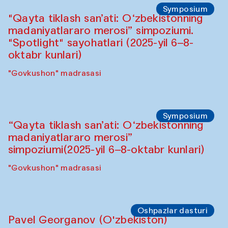
Symposium
"Qayta tiklash san’ati: O‘zbekistonning
madaniyatlararo merosi” simpoziumi.
"Spotlight" sayohatlari (2025-yil 6–8-
oktabr kunlari)
"Govkushon" madrasasi
Symposium
“Qayta tiklash san’ati: O‘zbekistonning
madaniyatlararo merosi”
simpoziumi(2025-yil 6–8-oktabr kunlari)
"Govkushon" madrasasi
Oshpazlar dasturi
Pavel Georganov (O'zbekiston)