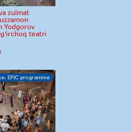
va zulmat
ruzzamon
in Yodgorov
‘irchoq teatri
i
ce. EPIC programme