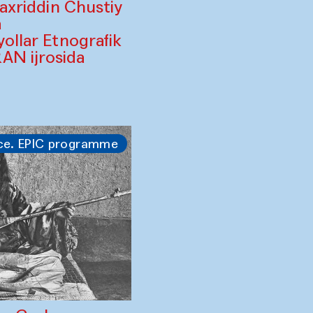
Baxriddin Chustiy
a
yollar Etnografik
AN ijrosida
ce. EPIC programme