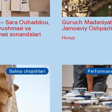
Guruch Madaniyatl
 — Sara Ouhaddou,
Jamoaviy Oshpazl
ushmasi va
asi xonandalari
Hovuz
Sahna chiqishlari
Performan