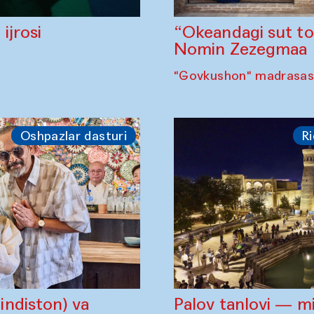
“Okeandagi sut t
ijrosi
Nomin Zezegmaa
"Govkushon" madrasasi
Oshpazlar dasturi
Ri
ndiston) va
Palov tanlovi — m