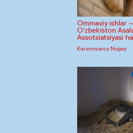
Ommaviy ishlar 
O‘zbekiston Asala
Assotsiatsiyasi h
Karvonsaroy Nugay