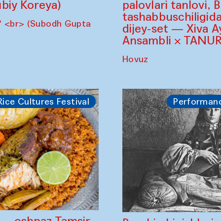
biy Koreya)
palovlari tanlovi, 
tashabbuschiligid
" <br> (Subodh Gupta
dijey-set — Xiva A
Ansambli × TANUR
Hovuz
Rice Cultures Festival
Performan
" — oshpaz Tamsir