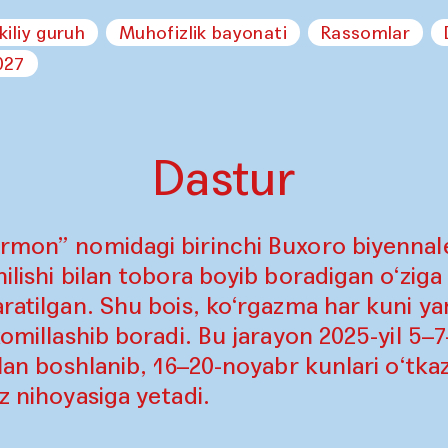
kiliy guruh
Muhofizlik bayonati
Rassomlar
027
Dastur
rmon” nomidagi birinchi Buxoro biyennales
ilishi bilan tobora boyib boradigan o‘ziga
aratilgan. Shu bois, ko‘rgazma har kuni ya
komillashib boradi. Bu jarayon 2025-yil 5–
ilan boshlanib, 16–20-noyabr kunlari o‘tkaz
z nihoyasiga yetadi.