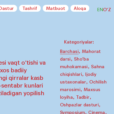
Dastur
Tashrif
Matbuot
Aloqa
EN
O‘Z
Kategoriyalar:
,
Barchasi
Mahorat
,
darsi
Sho‘ba
i vaqt o‘tishi va
,
muhokamasi
Sahna
 xos badiiy
,
chiqishlari
Ijodiy
ngi qirralar kasb
,
ustaxonalar
Ochilish
7-sentabr kunlari
,
marosimi
Maxsus
iladigan yopilish
,
,
loyiha
Tadbir
,
Oshpazlar dasturi
,
,
Symposium
Cinema