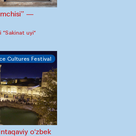
omchisi” —
 "Sakinat uyi"
ce Cultures Festival
intaqaviy o‘zbek