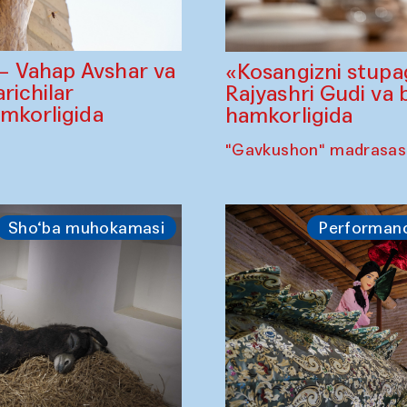
— Vahap Avshar va
«Kosangizni stupa
richilar
Rajyashri Gudi va 
amkorligida
hamkorligida
"Gavkushon" madrasasi,
Sho‘ba muhokamasi
Performan