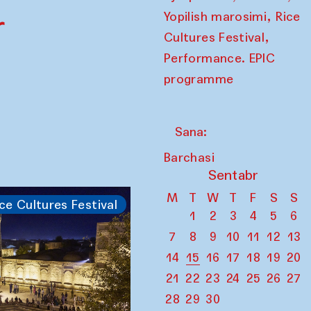
,
r
Yopilish marosimi
Rice
,
Cultures Festival
Performance. EPIC
programme
Sana:
Barchasi
Sentabr
M
T
W
T
F
S
S
ce Cultures Festival
1
2
3
4
5
6
7
8
9
10
11
12
13
14
15
16
17
18
19
20
21
22
23
24
25
26
27
28
29
30