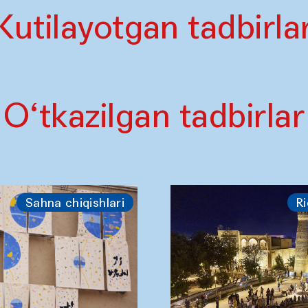
Kutilayotgan tadbirla
O‘tkazilgan tadbirlar
Sahna chiqishlari
Ri