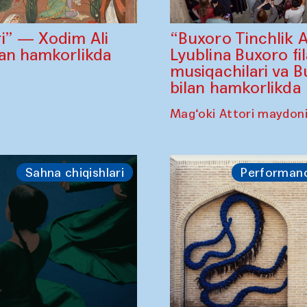
“Buxoro Tinchlik 
i” — Xodim Ali
Lyublina Buxoro fi
lan hamkorlikda
musiqachilari va B
bilan hamkorlikda
Mag‘oki Attori maydon
Sahna chiqishlari
Performan