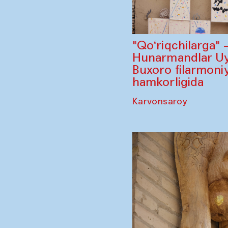
"Qo‘riqchilarga"
Hunarmandlar Uy
Buxoro filarmoniy
hamkorligida
Karvonsaroy