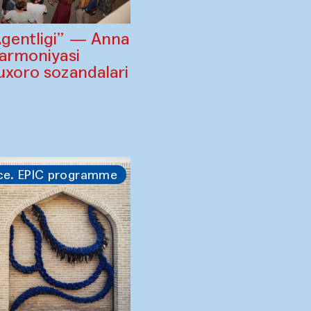
Agentligi” — Anna
larmoniyasi
uxoro sozandalari
i
ce. EPIC programme