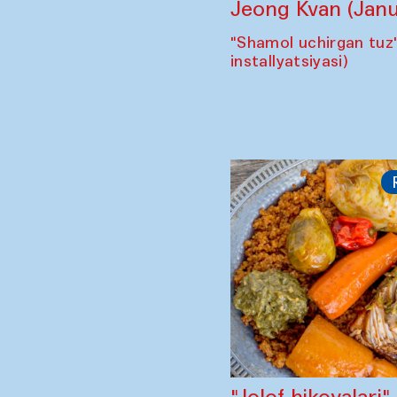
Jeong Kvan (Janu
"Shamol uchirgan tuz
installyatsiyasi)
"Jolof hikoyalari