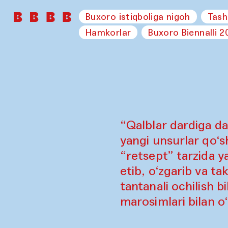
Buxoro istiqboliga nigoh
Tash
Hamkorlar
Buxoro Biennalli 2
“Qalblar dardiga da
yangi unsurlar qo‘sh
“retsept” tarzida y
etib, o‘zgarib va ta
tantanali ochilish b
marosimlari bilan o‘