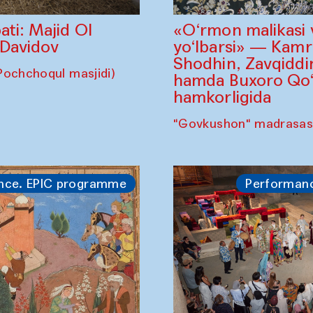
«O‘rmon malikasi 
ati: Majid Ol
yo‘lbarsi» — Kam
 Davidov
Shodhin, Zavqidd
Pochchoqul masjidi)
hamda Buxoro Qo‘g
hamkorligida
"Govkushon" madrasas
nce. EPIC programme
Performan