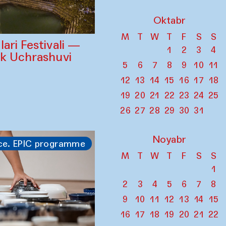
Oktabr
M
T
W
T
F
S
S
ari Festivali —
1
2
3
4
ik Uchrashuvi
5
6
7
8
9
10
11
12
13
14
15
16
17
18
19
20
21
22
23
24
25
26
27
28
29
30
31
Noyabr
ce. EPIC programme
M
T
W
T
F
S
S
1
2
3
4
5
6
7
8
9
10
11
12
13
14
15
16
17
18
19
20
21
22