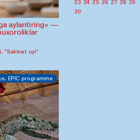
23
24
25
26
27
28
29
30
ga aylantiring» —
buxoroliklar
 "Sakinat uyi"
ce. EPIC programme